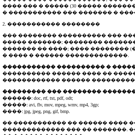
���� ��� � ����� (
30 �����
�������
� ����������� ��� ������� � ��
2. ����������� ��������
��� �������� ���������� ��� ��
����� �������; �������� �������,
������� �� ����; ���� �������� (
� ���� � ������ �������������.
����������� ���������� � ����
���������� ������ ���� �� ����
������������ ������ ���������
��������� ��� �������� ������
������:
doc, rtf, txt, pdf, odt;
�����:
avi, flv, mov, mpeg, wmv, mp4, 3gp;
����:
jpg, jpeg, png, gif, bmp.
�� ����������� �� ������ ���� �
������������� ��� �� �������. 