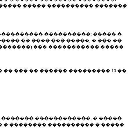
����� ����� ���������� �������
��������� ����������: ����� �
��� �� ���� ��� �����, � ��� ��
 ��������) ��� ����������� �����
� �� ��� �� ������ ���������
10 ��.
 ������� ������������, � �����
 � �������� ���������� � �����