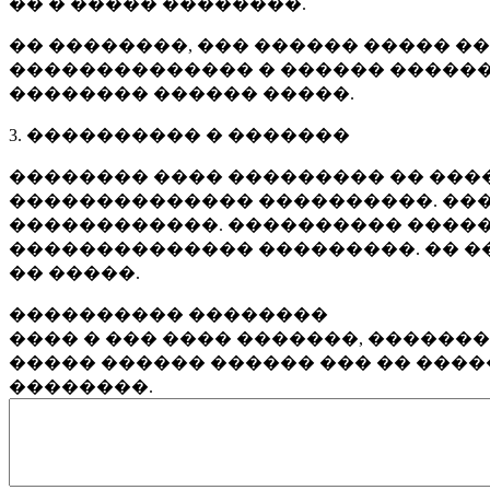
�� � ����� ��������.
�� ��������, ��� ������ ����� �
�������������� � ������ ������
�������� ������ �����.
3. ���������� � �������
�������� ���� ��������� �� ����
�������������� ����������. ���
������������. ���������� �����
�������������� ���������. �� �
�� �����.
���������� ��������
���� � ��� ���� �������, ������
����� ������ ������ ��� �� ���
��������.