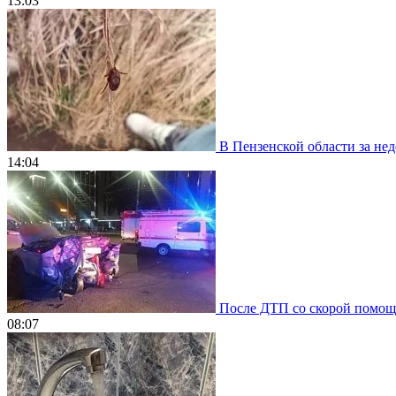
13:03
В Пензенской области за нед
14:04
После ДТП со скорой помощью
08:07