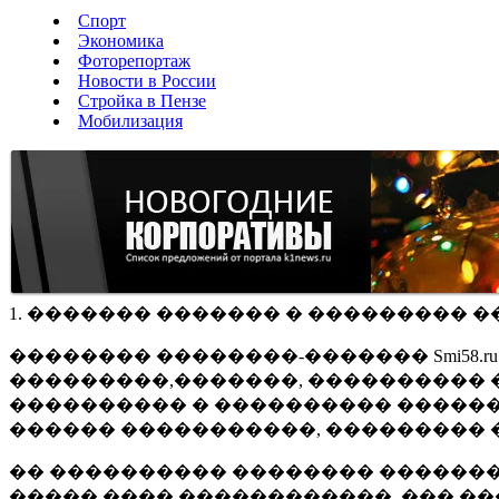
Спорт
Экономика
Фоторепортаж
Новости в России
Стройка в Пензе
Мобилизация
1. ������� ������� � ��������� �
�������� ��������-������� Smi58.
���������,�������, ���������� �
���������� � ���������� ������
������ �����������, ��������� 
�� ���������� �������� �������
����� ���� ������������, ��� ��