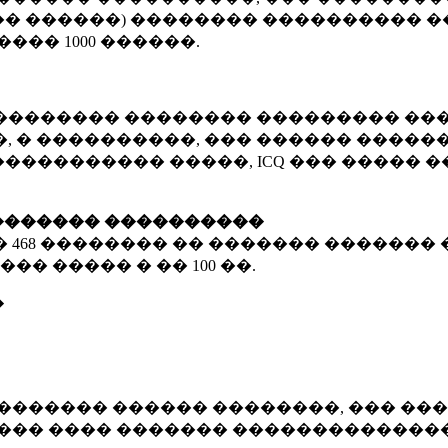
� ������) �������� ���������� �
�����
1000 ������
.
�������� �������� ��������� ���
 � ����������, ��� ������ �������
����������� �����, ICQ ��� �����
������� ����������
�
468 ��������
�� ������� ������� 
��� ����� � ��
100 ��.
�
������� ������ ��������, ��� ���
���� ���� ������� ��������������