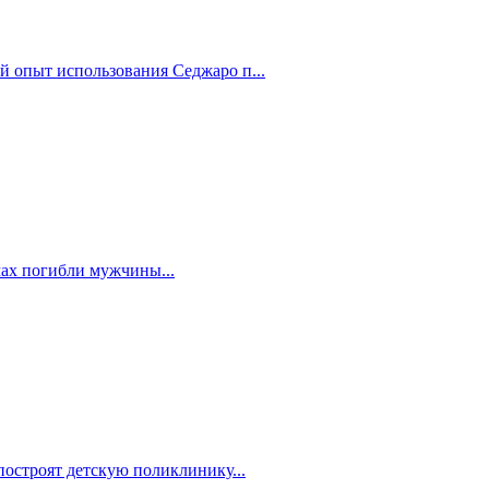
й опыт использования Седжаро п...
мах погибли мужчины...
построят детскую поликлинику...