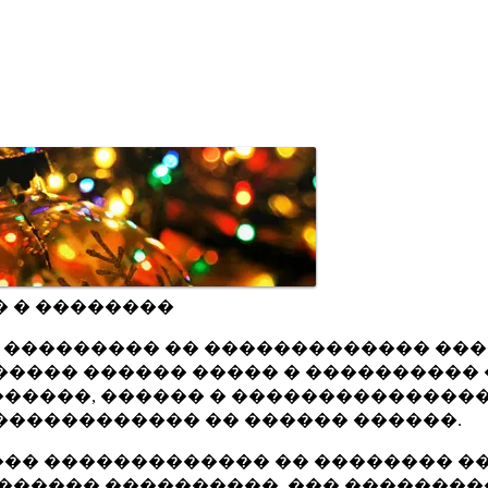
� � ��������
ru ��������� �� ������������� ��
���� ������ ����� � ���������� 
�����, ������ � ���������������
������������ �� ������ ������.
�� ������������� �� �������� ��
������ ����������, ��� ��������