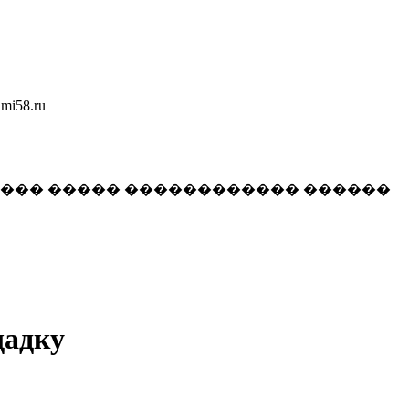
58.ru
���� ����� ������������ ������
щадку