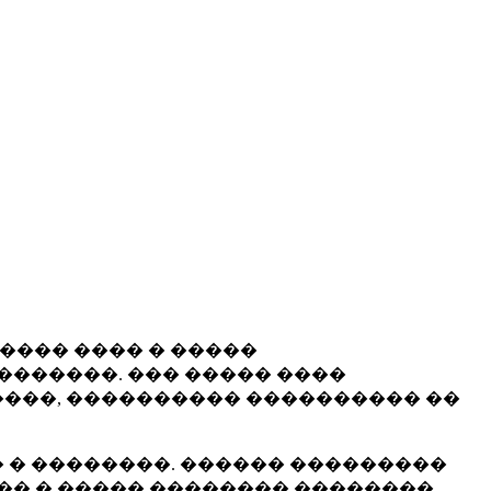
����� ���� � �����
�������. ��� ����� ����
���, ���������� ���������� ��
 � ��������. ������ ���������
�� � ����� �������� ��������.