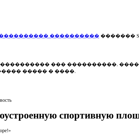
���������� ����������
������� Smi
 ����������� ��� ����������. ���
���� ����� � ����.
вость
гоустроенную спортивную пло
оре!»