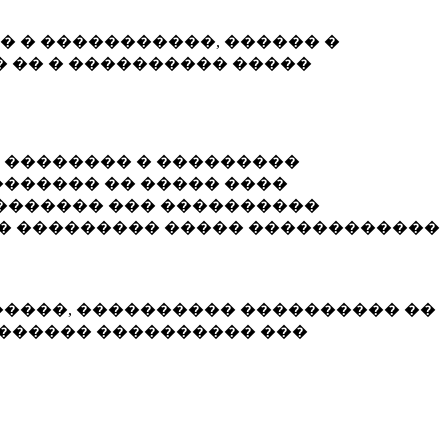
� � �����������, ������ �
 �� � ���������� �����
� �������� � ���������
������ �� ����� ����
������� ��� ����������
�� ��������� ����� ������������
�����, ���������� ���������� ��
������� ���������� ���