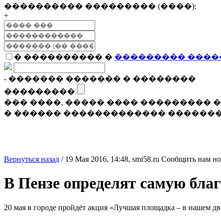
���������� ��������� (����):
+
� ���������� �
��������� ����
- ������� ������� � ��������
���������
��� ����, ����� ���� ���������
� ������ ������������� �������
Вернуться назад
/
19 Мая 2016, 14:48,
smi58.ru
Сообщить нам но
В Пензе определят самую бла
20 мая в городе пройдёт акция «Лучшая площадка – в нашем дв