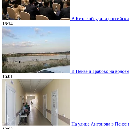
В Китае обсудили российски
18:14
В Пензе и Грабово на водое
16:01
На улице Антонова в Пензе 