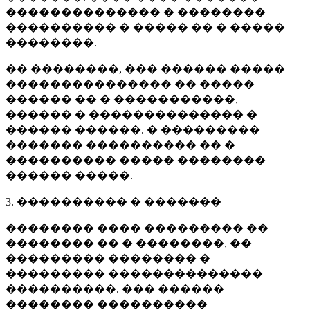
�������������� � ��������
���������� � ����� �� � �����
��������.
�� ��������, ��� ������ �����
��������������� �� �����
������ �� � �����������,
������ � �������������� �
������ ������. � ���������
������� ���������� �� �
���������� ����� ��������
������ �����.
3. ���������� � �������
�������� ���� ��������� ��
�������� �� � ��������, ��
��������� �������� �
��������� ��������������
����������. ��� ������
�������� ����������