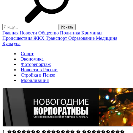
Главная
Новости
Общество
Политика
Криминал
Происшествия
ЖКХ
Транспорт
Образование
Медицина
Культура
Спорт
Экономика
Фоторепортаж
Новости в России
Стройка в Пензе
Мобилизация
1. ������� ������� � ���������