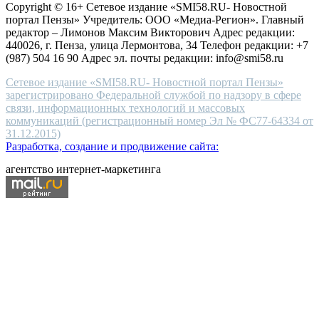
Copyright © 16+ Сетевое издание «SMI58.RU- Новостной
end
портал Пензы» Учредитель: ООО «Медиа-Регион». Главный
people.
редактор – Лимонов Максим Викторович Адрес редакции:
440026, г. Пенза, улица Лермонтова, 34 Телефон редакции: +7
(987) 504 16 90 Адрес эл. почты редакции: info@smi58.ru
Сетевое издание «SMI58.RU- Новостной портал Пензы»
зарегистрировано Федеральной службой по надзору в сфере
связи, информационных технологий и массовых
коммуникаций (регистрационный номер Эл № ФС77-64334 от
31.12.2015)
Разработка, создание и продвижение сайта:
агентство интернет-маркетинга