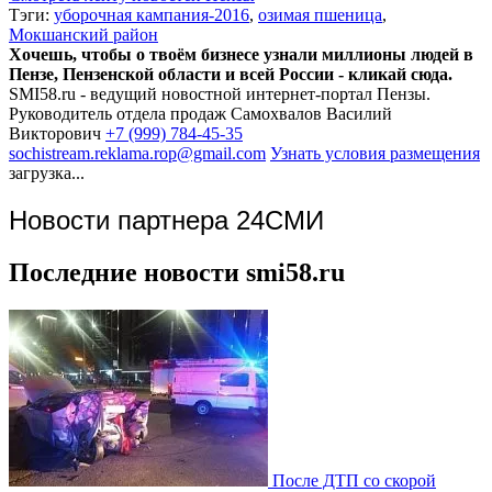
Тэги:
уборочная кампания-2016
,
озимая пшеница
,
Мокшанский район
Хочешь, чтобы о твоём бизнесе узнали миллионы людей в
Пензе, Пензенской области и всей России - кликай сюда.
SMI58.ru - ведущий новостной интернет-портал Пензы.
Руководитель отдела продаж
Самохвалов Василий
Викторович
+7 (999) 784-45-35
sochistream.reklama.rop@gmail.com
Узнать условия размещения
загрузка...
Новости партнера 24СМИ
Последние новости smi58.ru
После ДТП со скорой