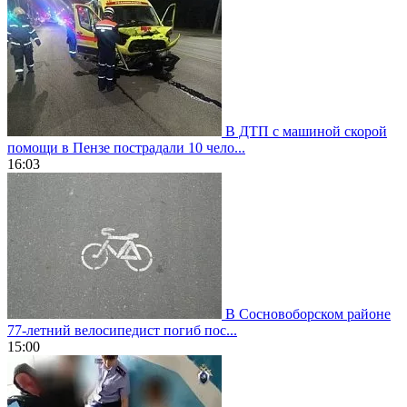
В ДТП с машиной скорой
помощи в Пензе пострадали 10 чело...
16:03
В Сосновоборском районе
77-летний велосипедист погиб пос...
15:00