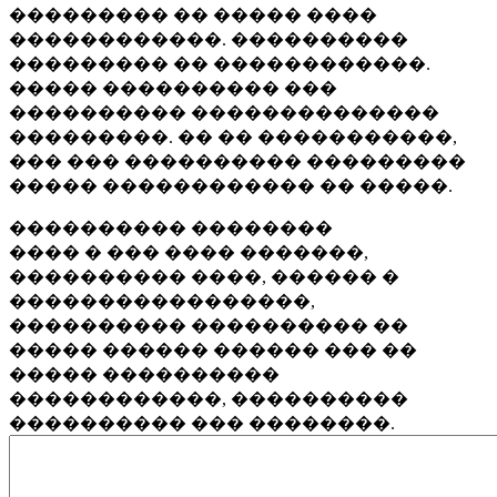
��������� �� ����� ����
������������. ����������
��������� �� ������������.
����� ���������� ���
���������� ��������������
���������. �� �� �����������,
��� ��� ���������� ���������
����� ������������ �� �����.
���������� ��������
���� � ��� ���� �������,
���������� ����, ������ �
�����������������,
���������� ���������� ��
����� ������ ������ ��� ��
����� ����������
������������, ����������
���������� ��� ��������.