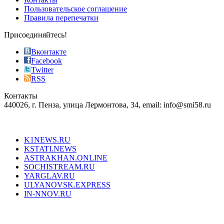
the
Пользовательское соглашение
most
Правила перепечатки
effective
sophistication
Присоединяйтесь!
also
just
Вконтакте
the
Facebook
right
Twitter
blend
RSS
in
Контакты
creation
440026, г. Пенза, улица Лермонтова, 34, email: info@smi58.ru
completely
unique
Все порталы НМГ
dazzling
type.
K1NEWS.RU
reddit
KSTATI.NEWS
sevenfridayreplica.ru
ASTRAKHAN.ONLINE
sevenfriday
SOCHISTREAM.RU
outlet
YARGLAV.RU
is
ULYANOVSK.EXPRESS
the
IN-NNOV.RU
first
choice
Согласие на обработку персональных данных
Политика по
for
защите персональных данных
high-