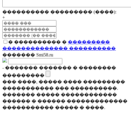
���������� ��������� (����):
+
� ���������� �
���������
�������������� ����������
������� Smi58.ru
- ������� ������� � ��������
���������
��� ����, ����� ���� ���������
����������� ��� ����������.
������� ����� ������������
������ � ������ �������������
����������� ����� � ����.