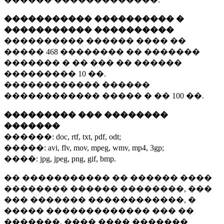
����������� ���������� �
����������� ����������
���������� ������ ���� ��
�����
468 ��������
�� �������
������� � �� ��� �� ������
���������
10 ��.
������������ ������
������������ ����� � ��
100 ��.
��������� ��� ��������
�������
������:
doc, rtf, txt, pdf, odt;
�����:
avi, flv, mov, mpeg, wmv, mp4, 3gp;
����:
jpg, jpeg, png, gif, bmp.
�� ����������� �� ������ ����
�������� ������ ��������, ���
��� ������� ������������, �
����� ������������� ��� ��
�������. ���� ���� �������