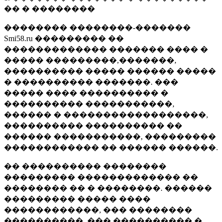
�� � ��������
�������� ��������-�������
Smi58.ru ��������� ��
������������� ������� ���� �
����� ���������,�������,
���������� ����� ������ �����
� ���������� �������. ���
����� ���� ���������� �
���������� �����������,
������ � ������������������,
���������� ���������� ��
������ �����������, ���������
������������ �� ������ ������.
�� ���������� ��������
��������� ������������� ��
�������� �� � ��������. ������
��������� ����� ����
������������, ��� ��������
����������, ��� ���������� �