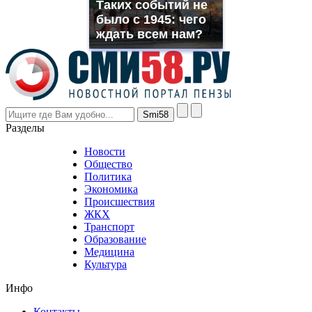
Таких событий не
rolex
было с 1945: чего
even
though
ждать всем нам?
the
prices
are
higher
however
visitors
nevertheless
Разделы
believe
that
Новости
good
Общество
value.
Политика
who
Экономика
sells
Происшествия
the
ЖКХ
best
Транспорт
phyrevape.com
Образование
vape
Медицина
store
Культура
on
the
Инфо
pursuit
of
Контакты