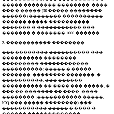
����� �������� ��������. ����
��� � ����� (
30 �����
��������
������) �������� ����������
������ ����� ����������
������� � ����������� ���
������� � �������
1000 ������
.
2. ����������� ��������
��� �������� ���������� ���
���������� ��������
��������� ������������
����������: ����� � �����
�������; �������� �������, �
����������, ��� ������
���������� �� ���� ��� �����, �
��� �� ������� �� ����; ����
�������� (����������� �����,
ICQ ��� ����� ��������) ���
����������� ����� � ���� �
������ �������������.