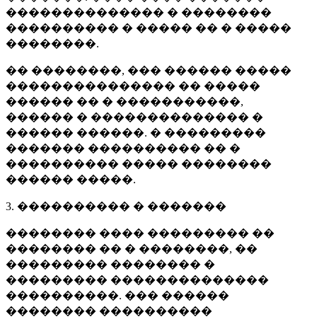
�������������� � ��������
���������� � ����� �� � �����
��������.
�� ��������, ��� ������ �����
��������������� �� �����
������ �� � �����������,
������ � �������������� �
������ ������. � ���������
������� ���������� �� �
���������� ����� ��������
������ �����.
3. ���������� � �������
�������� ���� ��������� ��
�������� �� � ��������, ��
��������� �������� �
��������� ��������������
����������. ��� ������
�������� ����������