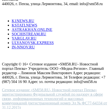
440026, г. Пенза, улица Лермонтова, 34, email: info@smi58.ru
completely
unique
Все порталы НМГ
dazzling
type.
K1NEWS.RU
reddit
KSTATI.NEWS
sevenfridayreplica.ru
ASTRAKHAN.ONLINE
sevenfriday
SOCHISTREAM.RU
outlet
YARGLAV.RU
is
ULYANOVSK.EXPRESS
the
IN-NNOV.RU
first
choice
Согласие на обработку персональных данных
Политика по
for
защите персональных данных
high-
Copyright © 16+ Сетевое издание «SMI58.RU- Новостной
end
портал Пензы» Учредитель: ООО «Медиа-Регион». Главный
people.
редактор – Лимонов Максим Викторович Адрес редакции:
440026, г. Пенза, улица Лермонтова, 34 Телефон редакции: +7
(987) 504 16 90 Адрес эл. почты редакции: info@smi58.ru
Сетевое издание «SMI58.RU- Новостной портал Пензы»
зарегистрировано Федеральной службой по надзору в сфере
связи, информационных технологий и массовых
коммуникаций (регистрационный номер Эл № ФС77-64334 от
31.12.2015)