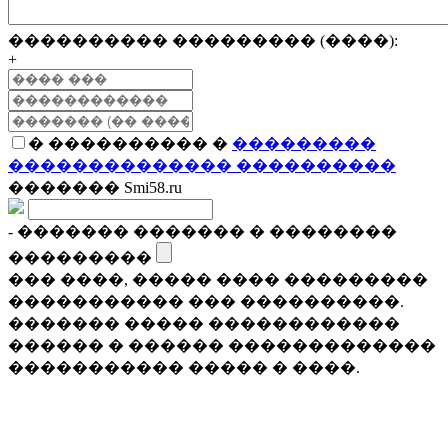
���������� ��������� (����):
+
� ���������� �
���������
�������������� ����������
������� Smi58.ru
- ������� ������� � ��������
���������
��� ����, ����� ���� ���������
����������� ��� ����������.
������� ����� ������������
������ � ������ �������������
����������� ����� � ����.