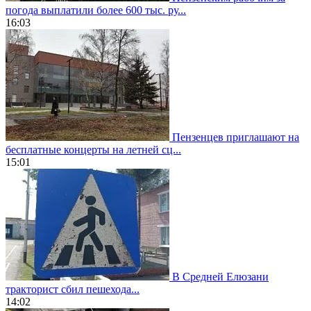
погода выплатили более 600 тыс. ру...
16:03
Пензенцев приглашают на
бесплатные концерты на летней сц...
15:01
В Средней Елюзани
тракторист сбил пешехода...
14:02