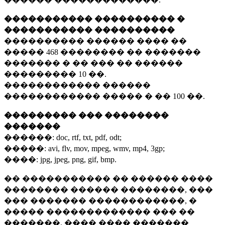
����������� ���������� �
����������� ����������
���������� ������ ���� ��
�����
468 ��������
�� �������
������� � �� ��� �� ������
���������
10 ��.
������������ ������
������������ ����� � ��
100 ��.
��������� ��� ��������
�������
������:
doc, rtf, txt, pdf, odt;
�����:
avi, flv, mov, mpeg, wmv, mp4, 3gp;
����:
jpg, jpeg, png, gif, bmp.
�� ����������� �� ������ ����
�������� ������ ��������, ���
��� ������� ������������, �
����� ������������� ��� ��
�������. ���� ���� �������