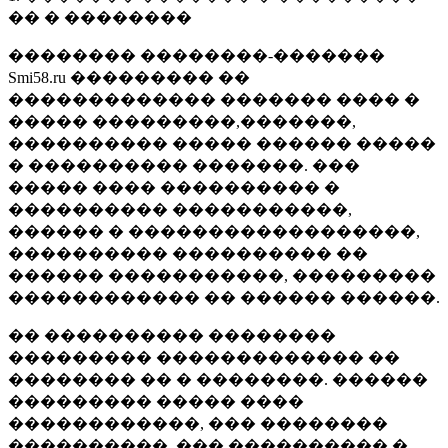
�� � ��������
�������� ��������-�������
Smi58.ru ��������� ��
������������� ������� ���� �
����� ���������,�������,
���������� ����� ������ �����
� ���������� �������. ���
����� ���� ���������� �
���������� �����������,
������ � ������������������,
���������� ���������� ��
������ �����������, ���������
������������ �� ������ ������.
�� ���������� ��������
��������� ������������� ��
�������� �� � ��������. ������
��������� ����� ����
������������, ��� ��������
����������, ��� ���������� �