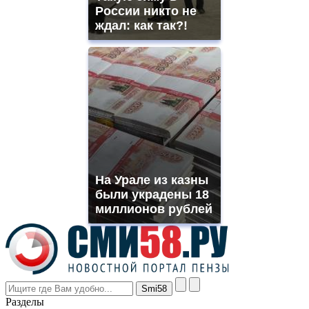
offer
России никто не
all
ждал: как так?!
kinds
of
high
quality
https://www.phoenix-
suns.ru/
which
you
need.
replica
franck
muller
На Урале из казны
rolex
были украдены 18
even
though
миллионов рублей
the
prices
are
higher
however
visitors
nevertheless
Разделы
believe