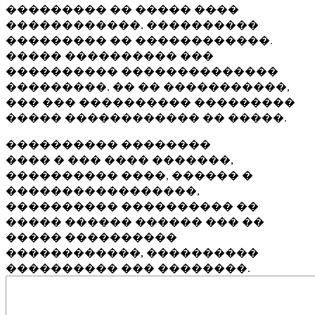
��������� �� ����� ����
������������. ����������
��������� �� ������������.
����� ���������� ���
���������� ��������������
���������. �� �� �����������,
��� ��� ���������� ���������
����� ������������ �� �����.
���������� ��������
���� � ��� ���� �������,
���������� ����, ������ �
�����������������,
���������� ���������� ��
����� ������ ������ ��� ��
����� ����������
������������, ����������
���������� ��� ��������.