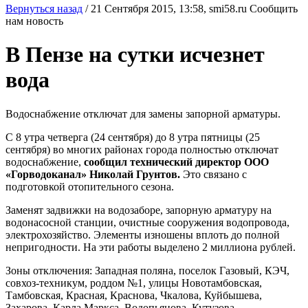
Вернуться назад
/
21 Сентября 2015, 13:58,
smi58.ru
Сообщить
нам новость
В Пензе на сутки исчезнет
вода
Водоснабжение отключат для замены запорной арматуры.
С 8 утра четверга (24 сентября) до 8 утра пятницы (25
сентября) во многих районах города полностью отключат
водоснабжение,
сообщил технический директор ООО
«Горводоканал» Николай Грунтов.
Это связано с
подготовкой отопительного сезона.
Заменят задвижки на водозаборе, запорную арматуру на
водонасосной станции, очистные сооружения водопровода,
электрохозяйство. Элементы изношены вплоть до полной
непригодности. На эти работы выделено 2 миллиона рублей.
Зоны отключения: Западная поляна, поселок Газовый, КЭЧ,
совхоз-техникум, роддом №1, улицы Новотамбовская,
Тамбовская, Красная, Краснова, Чкалова, Куйбышева,
Захарова, Карла Маркса, Водопьянова, Кутузова,