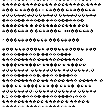
����� �������� ��������. ����
��� � ����� (
30 �����
��������
������) �������� ����������
������ ����� ����������
������� � ����������� ���
������� � �������
1000 ������
.
2. ����������� ��������
��� �������� ���������� ���
���������� ��������
��������� ������������
����������: ����� � �����
�������; �������� �������, �
����������, ��� ������
���������� �� ���� ��� �����, �
��� �� ������� �� ����; ����
�������� (����������� �����,
ICQ ��� ����� ��������) ���
����������� ����� � ���� �
������ �������������.