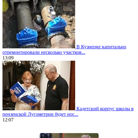
В Кузнецке капитально
отремонтировали несколько участков...
13:09
Кадетский корпус школы в
пензенской Лугометрии будет нос...
12:07
https://www.vapesstores.fr/
meilleure