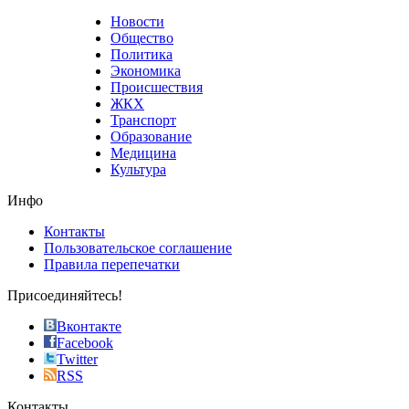
that
Новости
good
Общество
value.
Политика
who
Экономика
sells
Происшествия
the
ЖКХ
best
Транспорт
phyrevape.com
Образование
vape
Медицина
store
Культура
on
the
Инфо
pursuit
of
Контакты
the
Пользовательское соглашение
most
Правила перепечатки
effective
sophistication
Присоединяйтесь!
also
just
Вконтакте
the
Facebook
right
Twitter
blend
RSS
in
Контакты
creation