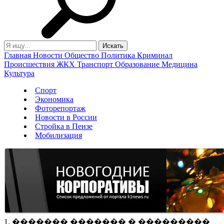
Главная
Новости
Общество
Политика
Криминал
Происшествия
ЖКХ
Транспорт
Образование
Медицина
Культура
Спорт
Экономика
Фоторепортаж
Новости в России
Стройка в Пензе
Мобилизация
1. ������� ������� � ���������