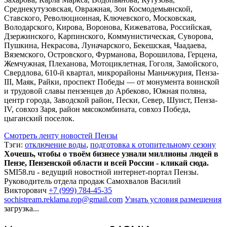
Среднекутузовская, Овражная, Зои Космодемьянской,
Ставского, Революционная, Ключевского, Московская,
Володарского, Кирова, Воронова, Кижеватова, Российская,
Дзержинского, Карпинского, Коммунистическая, Суворова,
Пушкина, Некрасова, Луначарского, Бекешская, Чаадаева,
Вяземского, Островского, Фурманова, Ворошилова, Герцена,
Жемчужная, Плеханова, Мотоциклетная, Гоголя, Замойского,
Свердлова, 610-й квартал, микрорайоны Маньчжурия, Пенза-
III, Маяк, Райки, проспект Победы — от монумента воинской
и трудовой славы пензенцев до Арбеково, Южная поляна,
центр города, Заводской район, Пески, Север, Шуист, Пенза-
IV, совхоз Заря, район мясокомбината, совхоз Победа,
цыганский поселок.
Смотреть ленту новостей Пензы
Тэги:
отключение воды
,
подготовка к отопительному сезону
Хочешь, чтобы о твоём бизнесе узнали миллионы людей в
Пензе, Пензенской области и всей России - кликай сюда.
SMI58.ru - ведущий новостной интернет-портал Пензы.
Руководитель отдела продаж
Самохвалов Василий
Викторович
+7 (999) 784-45-35
sochistream.reklama.rop@gmail.com
Узнать условия размещения
загрузка...