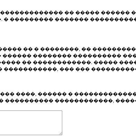
�������������� �� ����� ������ �
. � ��������� ������� ����������
���� �� � ��������, �� ��������
 ������ �������� ���������� ���
���� �� ������������. ����� ���
� �����������, ��� ��� ��������
���� ����, ������ � ������������
�� ���������� ������������, ���