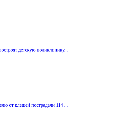
построят детскую поликлинику...
елю от клещей пострадали 114 ...