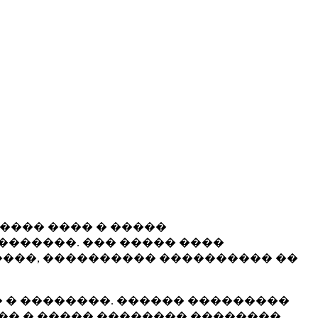
����� ���� � �����
�������. ��� ����� ����
���, ���������� ���������� ��
 � ��������. ������ ���������
�� � ����� �������� ��������.