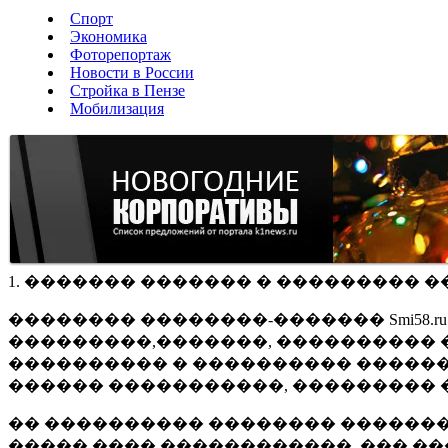
Спорт
Экономика
Фоторепортаж
Новости в России
Стройка в Пензе
Мобилизация
1. ������� ������� � ��������� �
�������� ��������-������� Smi58.
���������,�������, ���������� �
���������� � ���������� ������
������ �����������, ��������� 
�� ���������� �������� �������
����� ���� ������������, ��� ��