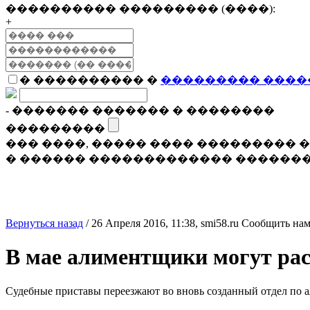
���������� ��������� (����):
+
� ���������� �
��������� ����
- ������� ������� � ��������
���������
��� ����, ����� ���� ���������
� ������ ������������� �������
Вернуться назад
/
26 Апреля 2016, 11:38,
smi58.ru
Сообщить нам
В мае алиментщики могут ра
Судебные приставы переезжают во вновь созданный отдел по 