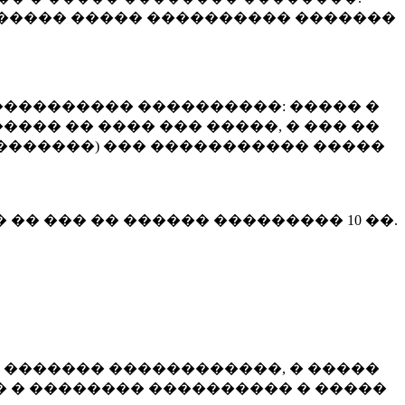
����� ����� ���������� �������
��������� ����������: ����� �
��� �� ���� ��� �����, � ��� ��
 ��������) ��� ����������� �����
� �� ��� �� ������ ���������
10 ��.
 ������� ������������, � �����
 � �������� ���������� � �����