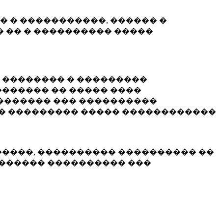
� � �����������, ������ �
 �� � ���������� �����
� �������� � ���������
������ �� ����� ����
������� ��� ����������
�� ��������� ����� ������������
�����, ���������� ���������� ��
������� ���������� ���