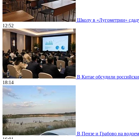
Школу в «Лугометрии» сдадут
12:52
В Китае обсудили российски
18:14
В Пензе и Грабово на водое