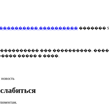
���������� ����������
������� Smi
 ����������� ��� ����������. ���
���� ����� � ����.
 новость
сслабиться
алиментам.