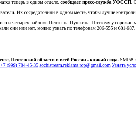
атся теперь в одном отделе,
сообщает пресс-служба УФССП.
О
ватели. Их сосредоточили в одном месте, чтобы лучше контроли
чного и четырех районов Пензы на Пушкина. Поэтому у горожан
али они или нет, можно узнать по телефонам 206-555 и 681-987.
зе, Пензенской области и всей России - кликай сюда.
SMI58.r
+7 (999) 784-45-35
sochistream.reklama.rop@gmail.com
Узнать усл