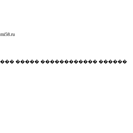
58.ru
���� ����� ������������ ������