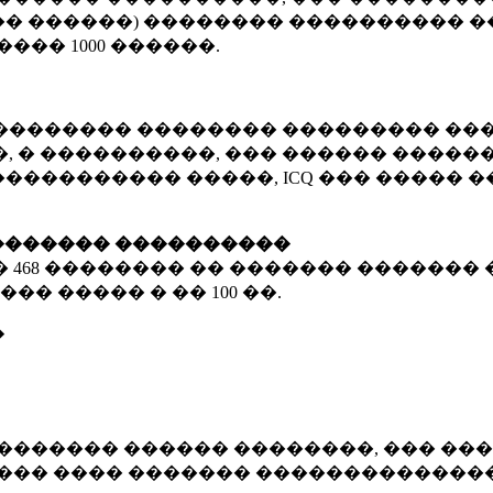
� ������) �������� ���������� �
�����
1000 ������
.
�������� �������� ��������� ���
 � ����������, ��� ������ �������
����������� �����, ICQ ��� �����
������� ����������
�
468 ��������
�� ������� ������� 
��� ����� � ��
100 ��.
�
������� ������ ��������, ��� ���
���� ���� ������� ��������������