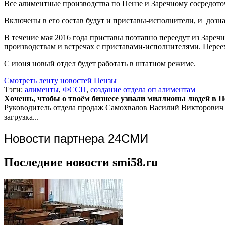
Все алиментные производства по Пензе и Заречному сосредоточ
Включены в его состав будут и приставы-исполнители, и дозна
В течение мая 2016 года приставы поэтапно переедут из Заре
производствам и встречах с приставами-исполнителями. Переех
С июня новый отдел будет работать в штатном режиме.
Смотреть ленту новостей Пензы
Тэги:
алименты
,
ФССП
,
создание отдела оп алиментам
Хочешь, чтобы о твоём бизнесе узнали миллионы людей в Пен
Руководитель отдела продаж
Самохвалов Василий Викторович
загрузка...
Новости партнера 24СМИ
Последние новости smi58.ru