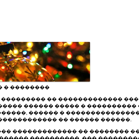
� � ��������
ru ��������� �� ������������� ��
���� ������ ����� � ���������� 
�����, ������ � ���������������
������������ �� ������ ������.
�� ������������� �� �������� ��
������ ����������, ��� ��������