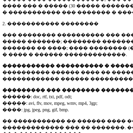
���� ��� � ����� (
30 �����
�������
� ����������� ��� ������� � ��
2. ����������� ��������
��� �������� ���������� ��� ��
����� �������; �������� �������,
������� �� ����; ���� �������� (
� ���� � ������ �������������.
����������� ���������� � ����
���������� ������ ���� �� ����
������������ ������ ���������
��������� ��� �������� ������
������:
doc, rtf, txt, pdf, odt;
�����:
avi, flv, mov, mpeg, wmv, mp4, 3gp;
����:
jpg, jpeg, png, gif, bmp.
�� ����������� �� ������ ���� �
������������� ��� �� �������. 