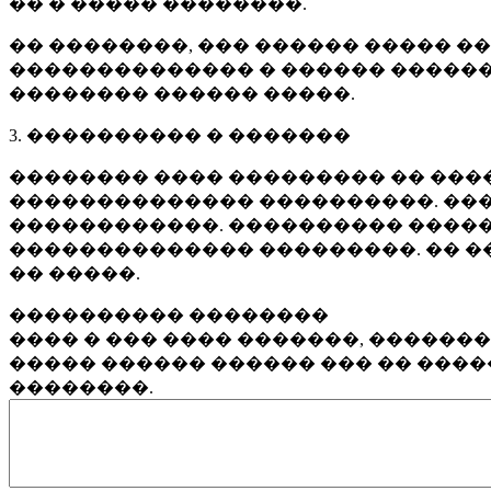
�� � ����� ��������.
�� ��������, ��� ������ ����� �
�������������� � ������ ������
�������� ������ �����.
3. ���������� � �������
�������� ���� ��������� �� ����
�������������� ����������. ���
������������. ���������� �����
�������������� ���������. �� �
�� �����.
���������� ��������
���� � ��� ���� �������, ������
����� ������ ������ ��� �� ���
��������.