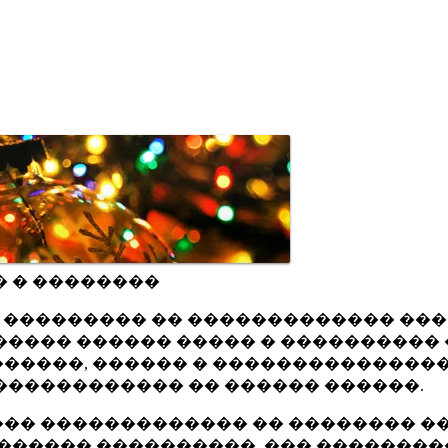
� � ��������
ru ��������� �� ������������� ��
���� ������ ����� � ���������� 
�����, ������ � ���������������
������������ �� ������ ������.
�� ������������� �� �������� ��
������ ����������, ��� ��������