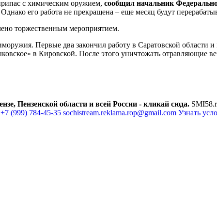
еприпас с химическим оружием,
сообщил начальник Федерально
Однако его работа не прекращена – еще месяц будут перерабаты
ечено торжественным мероприятием.
оружия. Первые два закончил работу в Саратовской области и в
ковское» в Кировской. После этого уничтожать отравляющие вещ
зе, Пензенской области и всей России - кликай сюда.
SMI58.r
+7 (999) 784-45-35
sochistream.reklama.rop@gmail.com
Узнать усл