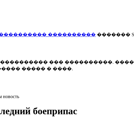
���������� ����������
������� Smi
 ����������� ��� ����������. ���
���� ����� � ����.
м новость
ледний боеприпас