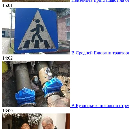
Пензенцев приглашают на бе
15:01
В Средней Елюзани трактори
14:02
В Кузнецке капитально отрем
13:09