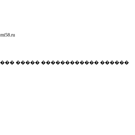
58.ru
���� ����� ������������ ������