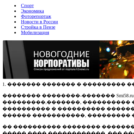
Спорт
Экономика
Фоторепортаж
Новости в России
Стройка в Пензе
Мобилизация
1. ������� ������� � ��������� �
�������� ��������-������� Smi58.
���������,�������, ���������� �
���������� � ���������� ������
������ �����������, ��������� 
�� ���������� �������� �������
����� ���� ������������, ��� ��