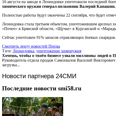
16 августа на заводе в Леонидовке уничтожили последний бо
химического оружия генерал-полковник Валерий Капашин.
Полностью работы будут окончены 22 сентября, что будет отм
Леонидовка стала третьим объектом, уничтожившим арсенал хим
«Почеп» в Брянской области, «Щучье» в Курганской и «Марады
Сейчас уничтожен 91% запасов отравляющих боевых снарядов.
Смотреть ленту новостей Пензы
Тэги:
Леонидовка
,
уничтожение химоружия
Хочешь, чтобы о твоём бизнесе узнали миллионы людей в Пен
Руководитель отдела продаж
Самохвалов Василий Викторович
загрузка...
Новости партнера 24СМИ
Последние новости smi58.ru