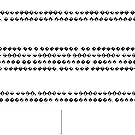
�������������� �� ����� ������ �
. � ��������� ������� ����������
���� �� � ��������, �� ��������
 ������ �������� ���������� ���
���� �� ������������. ����� ���
� �����������, ��� ��� ��������
���� ����, ������ � ������������
�� ���������� ������������, ���