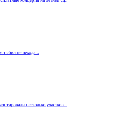
сплатные концерты на летней сц...
ст сбил пешехода...
онтировали несколько участков...