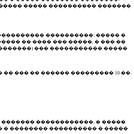
����� ����� ���������� �������
��������� ����������: ����� �
��� �� ���� ��� �����, � ��� ��
 ��������) ��� ����������� �����
� �� ��� �� ������ ���������
10 ��.
 ������� ������������, � �����
 � �������� ���������� � �����