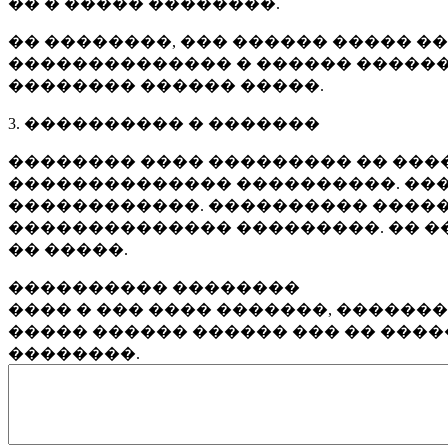
�� � ����� ��������.
�� ��������, ��� ������ ����� �
�������������� � ������ ������
�������� ������ �����.
3. ���������� � �������
�������� ���� ��������� �� ����
�������������� ����������. ���
������������. ���������� �����
�������������� ���������. �� �
�� �����.
���������� ��������
���� � ��� ���� �������, ������
����� ������ ������ ��� �� ���
��������.