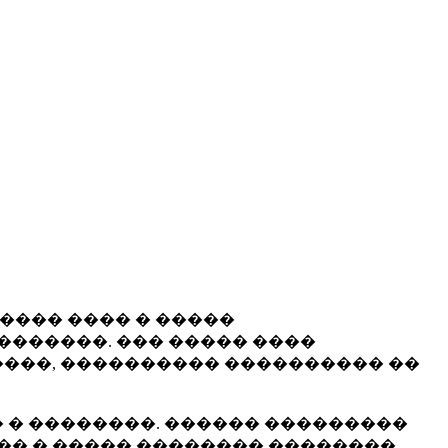
����� ���� � �����
�������. ��� ����� ����
���, ���������� ���������� ��
 � ��������. ������ ���������
�� � ����� �������� ��������.