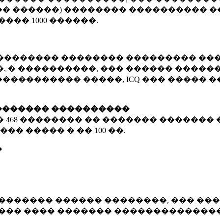
� ������) �������� ���������� �
�����
1000 ������
.
�������� �������� ��������� ���
 � ����������, ��� ������ �������
����������� �����, ICQ ��� �����
������� ����������
�
468 ��������
�� ������� ������� 
��� ����� � ��
100 ��.
�
������� ������ ��������, ��� ���
���� ���� ������� ��������������