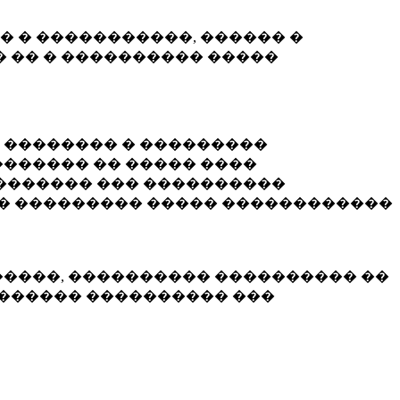
� � �����������, ������ �
 �� � ���������� �����
� �������� � ���������
������ �� ����� ����
������� ��� ����������
�� ��������� ����� ������������
�����, ���������� ���������� ��
������� ���������� ���