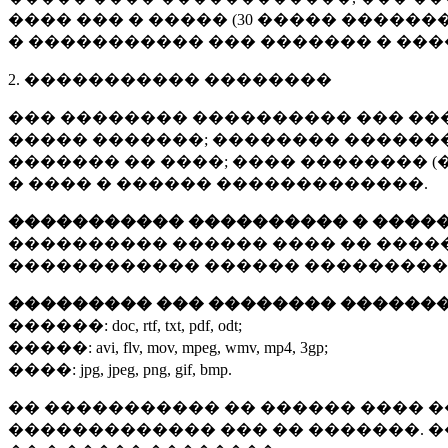
���� ��� � ����� (
30 �����
�������
� ����������� ��� ������� � ��
2. ����������� ��������
��� �������� ���������� ��� ��
����� �������; �������� �������,
������� �� ����; ���� �������� (
� ���� � ������ �������������.
����������� ���������� � ����
���������� ������ ���� �� ����
������������ ������ ���������
��������� ��� �������� ������
������:
doc, rtf, txt, pdf, odt;
�����:
avi, flv, mov, mpeg, wmv, mp4, 3gp;
����:
jpg, jpeg, png, gif, bmp.
�� ����������� �� ������ ���� �
������������� ��� �� �������. 