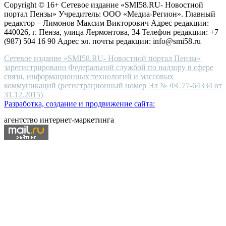
Copyright © 16+ Сетевое издание «SMI58.RU- Новостной
end
портал Пензы» Учредитель: ООО «Медиа-Регион». Главный
people.
редактор – Лимонов Максим Викторович Адрес редакции:
440026, г. Пенза, улица Лермонтова, 34 Телефон редакции: +7
(987) 504 16 90 Адрес эл. почты редакции: info@smi58.ru
Сетевое издание «SMI58.RU- Новостной портал Пензы»
зарегистрировано Федеральной службой по надзору в сфере
связи, информационных технологий и массовых
коммуникаций (регистрационный номер Эл № ФС77-64334 от
31.12.2015)
Разработка, создание и продвижение сайта:
агентство интернет-маркетинга