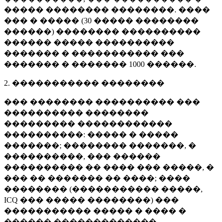
����� �������� ��������. ����
��� � ����� (
30 �����
��������
������) �������� ����������
������ ����� ����������
������� � ����������� ���
������� � �������
1000 ������
.
2. ����������� ��������
��� �������� ���������� ���
���������� ��������
��������� ������������
����������: ����� � �����
�������; �������� �������, �
����������, ��� ������
���������� �� ���� ��� �����, �
��� �� ������� �� ����; ����
�������� (����������� �����,
ICQ ��� ����� ��������) ���
����������� ����� � ���� �
������ �������������.