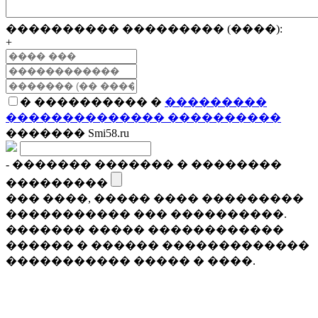
���������� ��������� (����):
+
� ���������� �
���������
�������������� ����������
������� Smi58.ru
- ������� ������� � ��������
���������
��� ����, ����� ���� ���������
����������� ��� ����������.
������� ����� ������������
������ � ������ �������������
����������� ����� � ����.