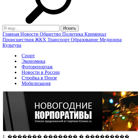
Главная
Новости
Общество
Политика
Криминал
Происшествия
ЖКХ
Транспорт
Образование
Медицина
Культура
Спорт
Экономика
Фоторепортаж
Новости в России
Стройка в Пензе
Мобилизация
1. ������� ������� � ���������