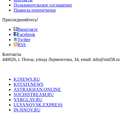
the
Пользовательское соглашение
most
Правила перепечатки
effective
sophistication
Присоединяйтесь!
also
just
Вконтакте
the
Facebook
right
Twitter
blend
RSS
in
Контакты
creation
440026, г. Пенза, улица Лермонтова, 34, email: info@smi58.ru
completely
unique
Все порталы НМГ
dazzling
type.
K1NEWS.RU
reddit
KSTATI.NEWS
sevenfridayreplica.ru
ASTRAKHAN.ONLINE
sevenfriday
SOCHISTREAM.RU
outlet
YARGLAV.RU
is
ULYANOVSK.EXPRESS
the
IN-NNOV.RU
first
choice
Согласие на обработку персональных данных
Политика по
for
защите персональных данных
high-