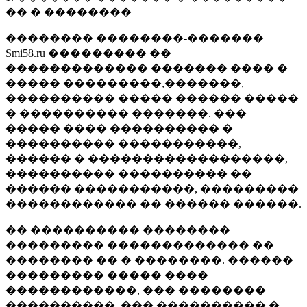
�� � ��������
�������� ��������-�������
Smi58.ru ��������� ��
������������� ������� ���� �
����� ���������,�������,
���������� ����� ������ �����
� ���������� �������. ���
����� ���� ���������� �
���������� �����������,
������ � ������������������,
���������� ���������� ��
������ �����������, ���������
������������ �� ������ ������.
�� ���������� ��������
��������� ������������� ��
�������� �� � ��������. ������
��������� ����� ����
������������, ��� ��������
����������, ��� ���������� �