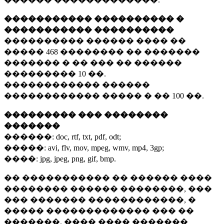
����������� ���������� �
����������� ����������
���������� ������ ���� ��
�����
468 ��������
�� �������
������� � �� ��� �� ������
���������
10 ��.
������������ ������
������������ ����� � ��
100 ��.
��������� ��� ��������
�������
������:
doc, rtf, txt, pdf, odt;
�����:
avi, flv, mov, mpeg, wmv, mp4, 3gp;
����:
jpg, jpeg, png, gif, bmp.
�� ����������� �� ������ ����
�������� ������ ��������, ���
��� ������� ������������, �
����� ������������� ��� ��
�������. ���� ���� �������