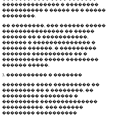
�������������� � ��������
���������� � ����� �� � �����
��������.
�� ��������, ��� ������ �����
��������������� �� �����
������ �� � �����������,
������ � �������������� �
������ ������. � ���������
������� ���������� �� �
���������� ����� ��������
������ �����.
3. ���������� � �������
�������� ���� ��������� ��
�������� �� � ��������, ��
��������� �������� �
��������� ��������������
����������. ��� ������
�������� ����������