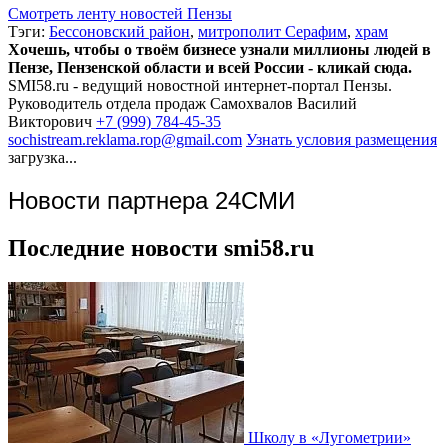
Смотреть ленту новостей Пензы
Тэги:
Бессоновский район
,
митрополит Серафим
,
храм
Хочешь, чтобы о твоём бизнесе узнали миллионы людей в
Пензе, Пензенской области и всей России - кликай сюда.
SMI58.ru - ведущий новостной интернет-портал Пензы.
Руководитель отдела продаж
Самохвалов Василий
Викторович
+7 (999) 784-45-35
sochistream.reklama.rop@gmail.com
Узнать условия размещения
загрузка...
Новости партнера 24СМИ
Последние новости smi58.ru
Школу в «Лугометрии»