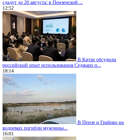
сдадут до 20 августа: в Пензенской ...
12:52
В Китае обсудили
российский опыт использования Седжаро п...
18:14
В Пензе и Грабово на
водоемах погибли мужчины...
16:01