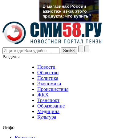
rolex
В магазинах России
even
ажиотаж из-за этого
though
продукта: что купить?
the
prices
are
higher
however
visitors
nevertheless
Разделы
believe
that
Новости
good
Общество
value.
Политика
who
Экономика
sells
Происшествия
the
ЖКХ
best
Транспорт
phyrevape.com
Образование
vape
Медицина
store
Культура
on
the
Инфо
pursuit
of
Контакты