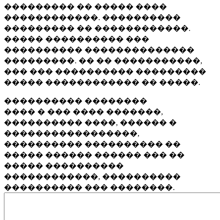
��������� �� ����� ����
������������. ����������
��������� �� ������������.
����� ���������� ���
���������� ��������������
���������. �� �� �����������,
��� ��� ���������� ���������
����� ������������ �� �����.
���������� ��������
���� � ��� ���� �������,
���������� ����, ������ �
�����������������,
���������� ���������� ��
����� ������ ������ ��� ��
����� ����������
������������, ����������
���������� ��� ��������.