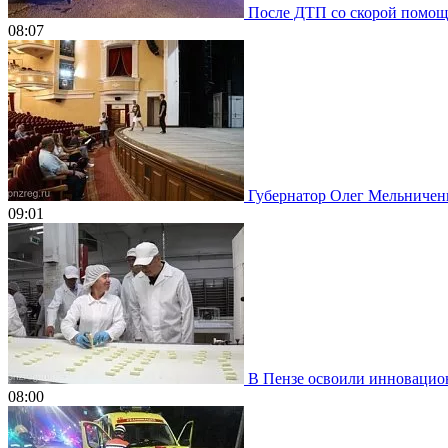
После ДТП со скорой помощью
08:07
Губернатор Олег Мельниченко
09:01
В Пензе освоили инновацион
08:00