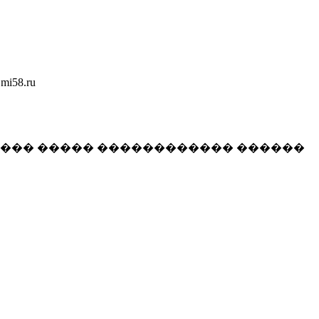
58.ru
���� ����� ������������ ������