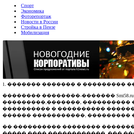
Спорт
Экономика
Фоторепортаж
Новости в России
Стройка в Пензе
Мобилизация
1. ������� ������� � ��������� �
�������� ��������-������� Smi58.
���������,�������, ���������� �
���������� � ���������� ������
������ �����������, ��������� 
�� ���������� �������� �������
����� ���� ������������, ��� ��