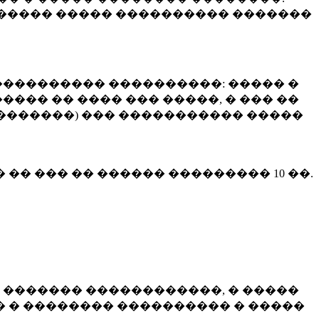
����� ����� ���������� �������
��������� ����������: ����� �
��� �� ���� ��� �����, � ��� ��
 ��������) ��� ����������� �����
� �� ��� �� ������ ���������
10 ��.
 ������� ������������, � �����
 � �������� ���������� � �����