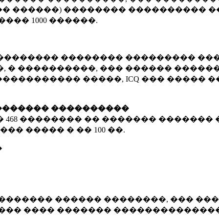
� ������) �������� ���������� �
�����
1000 ������
.
�������� �������� ��������� ���
 � ����������, ��� ������ �������
����������� �����, ICQ ��� �����
������� ����������
�
468 ��������
�� ������� ������� 
��� ����� � ��
100 ��.
�
������� ������ ��������, ��� ���
���� ���� ������� ��������������