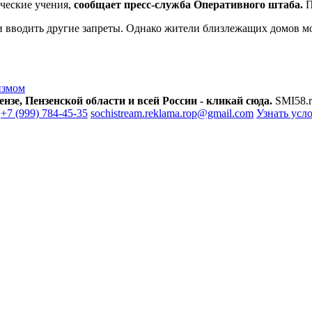
ические учения,
сообщает пресс-служба Оперативного штаба.
П
и вводить другие запреты. Однако жители близлежащих домов м
измом
зе, Пензенской области и всей России - кликай сюда.
SMI58.r
+7 (999) 784-45-35
sochistream.reklama.rop@gmail.com
Узнать усл