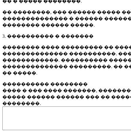
�� � ����� ��������.
�� ��������, ��� ������ ����� �
�������������� � ������ ������
�������� ������ �����.
3. ���������� � �������
�������� ���� ��������� �� ����
�������������� ����������. ���
������������. ���������� �����
�������������� ���������. �� �
�� �����.
���������� ��������
���� � ��� ���� �������, ������
����� ������ ������ ��� �� ���
��������.