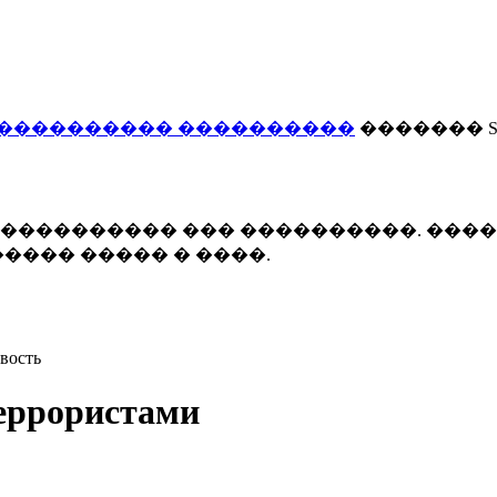
���������� ����������
������� Smi
 ����������� ��� ����������. ���
���� ����� � ����.
вость
террористами