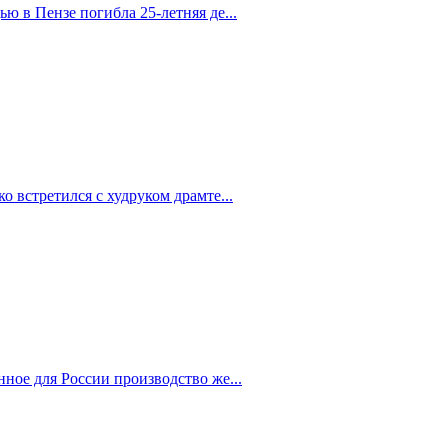
 в Пензе погибла 25-летняя де...
 встретился с худруком драмте...
ное для России производство же...