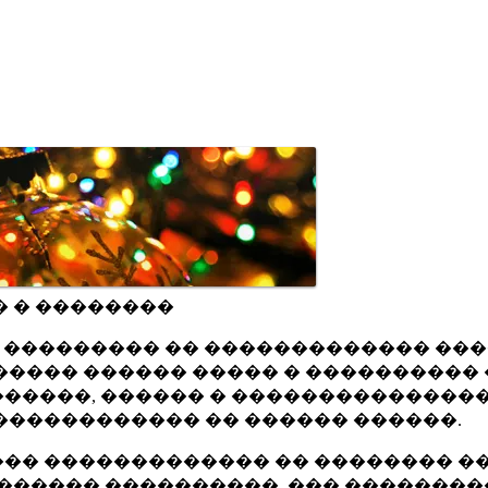
� � ��������
ru ��������� �� ������������� ��
���� ������ ����� � ���������� 
�����, ������ � ���������������
������������ �� ������ ������.
�� ������������� �� �������� ��
������ ����������, ��� ��������