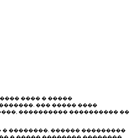
����� ���� � �����
�������. ��� ����� ����
���, ���������� ���������� ��
 � ��������. ������ ���������
�� � ����� �������� ��������.