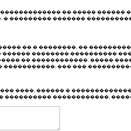
�������������� �� ����� ������ �
. � ��������� ������� ����������
���� �� � ��������, �� ��������
 ������ �������� ���������� ���
���� �� ������������. ����� ���
� �����������, ��� ��� ��������
���� ����, ������ � ������������
�� ���������� ������������, ���