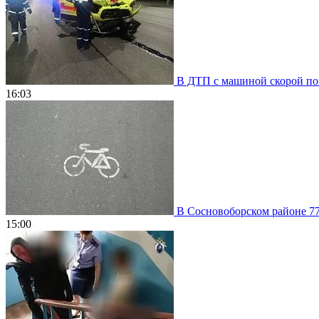
В ДТП с машиной скорой пом
16:03
В Сосновоборском районе 77
15:00