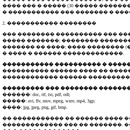
���� ��� � ����� (
30 �����
�������
� ����������� ��� ������� � ��
2. ����������� ��������
��� �������� ���������� ��� ��
����� �������; �������� �������,
������� �� ����; ���� �������� (
� ���� � ������ �������������.
����������� ���������� � ����
���������� ������ ���� �� ����
������������ ������ ���������
��������� ��� �������� ������
������:
doc, rtf, txt, pdf, odt;
�����:
avi, flv, mov, mpeg, wmv, mp4, 3gp;
����:
jpg, jpeg, png, gif, bmp.
�� ����������� �� ������ ���� �
������������� ��� �� �������. 