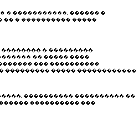
� � �����������, ������ �
 �� � ���������� �����
� �������� � ���������
������ �� ����� ����
������� ��� ����������
�� ��������� ����� ������������
�����, ���������� ���������� ��
������� ���������� ���