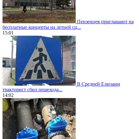
Пензенцев приглашают на
бесплатные концерты на летней сц...
15:01
В Средней Елюзани
тракторист сбил пешехода...
14:02