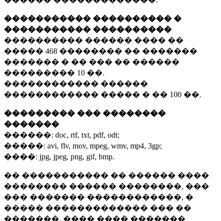
����������� ���������� �
����������� ����������
���������� ������ ���� ��
�����
468 ��������
�� �������
������� � �� ��� �� ������
���������
10 ��.
������������ ������
������������ ����� � ��
100 ��.
��������� ��� ��������
�������
������:
doc, rtf, txt, pdf, odt;
�����:
avi, flv, mov, mpeg, wmv, mp4, 3gp;
����:
jpg, jpeg, png, gif, bmp.
�� ����������� �� ������ ����
�������� ������ ��������, ���
��� ������� ������������, �
����� ������������� ��� ��
�������. ���� ���� �������