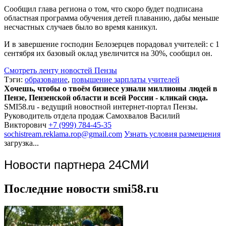
Сообщил глава региона о том, что скоро будет подписана
областная программа обучения детей плаванию, дабы меньше
несчастных случаев было во время каникул.
И в завершение господин Белозерцев порадовал учителей: с 1
сентября их базовый оклад увеличится на 30%, сообщил он.
Смотреть ленту новостей Пензы
Тэги:
образование
,
повышение зарплаты учителей
Хочешь, чтобы о твоём бизнесе узнали миллионы людей в
Пензе, Пензенской области и всей России - кликай сюда.
SMI58.ru - ведущий новостной интернет-портал Пензы.
Руководитель отдела продаж
Самохвалов Василий
Викторович
+7 (999) 784-45-35
sochistream.reklama.rop@gmail.com
Узнать условия размещения
загрузка...
Новости партнера 24СМИ
Последние новости smi58.ru