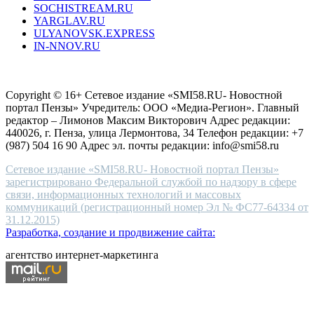
SOCHISTREAM.RU
outlet
YARGLAV.RU
is
ULYANOVSK.EXPRESS
the
IN-NNOV.RU
first
choice
Согласие на обработку персональных данных
Политика по
for
защите персональных данных
high-
Copyright © 16+ Сетевое издание «SMI58.RU- Новостной
end
портал Пензы» Учредитель: ООО «Медиа-Регион». Главный
people.
редактор – Лимонов Максим Викторович Адрес редакции:
440026, г. Пенза, улица Лермонтова, 34 Телефон редакции: +7
(987) 504 16 90 Адрес эл. почты редакции: info@smi58.ru
Сетевое издание «SMI58.RU- Новостной портал Пензы»
зарегистрировано Федеральной службой по надзору в сфере
связи, информационных технологий и массовых
коммуникаций (регистрационный номер Эл № ФС77-64334 от
31.12.2015)
Разработка, создание и продвижение сайта:
агентство интернет-маркетинга