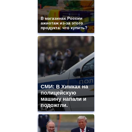
https://gradewatches.to/
mens
and
ladies
В магазинах России
ажиотаж из-за этого
watches
продукта: что купить?
for
sale.
https://www.replicasrelojes.to/
mens
and
ladies
watches
for
sale.
best
vape
СМИ: В Химках на
shops
полицейскую
site.
offer
машину напали и
all
подожгли.
kinds
of
high
quality
https://www.phoenix-