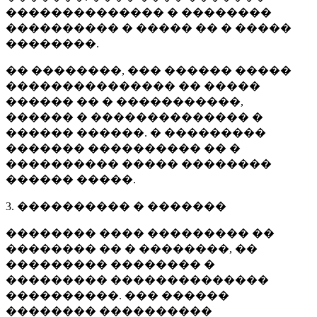
�������������� � ��������
���������� � ����� �� � �����
��������.
�� ��������, ��� ������ �����
��������������� �� �����
������ �� � �����������,
������ � �������������� �
������ ������. � ���������
������� ���������� �� �
���������� ����� ��������
������ �����.
3. ���������� � �������
�������� ���� ��������� ��
�������� �� � ��������, ��
��������� �������� �
��������� ��������������
����������. ��� ������
�������� ����������