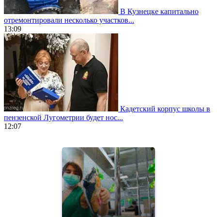
В Кузнецке капитально
отремонтировали несколько участков...
13:09
Кадетский корпус школы в
пензенской Лугометрии будет нос...
12:07
https://www.vapesstores.fr/
meilleure
cigarette
electronique
best
quality
aaa
swiss
movement.