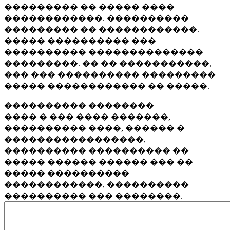
��������� �� ����� ����
������������. ����������
��������� �� ������������.
����� ���������� ���
���������� ��������������
���������. �� �� �����������,
��� ��� ���������� ���������
����� ������������ �� �����.
���������� ��������
���� � ��� ���� �������,
���������� ����, ������ �
�����������������,
���������� ���������� ��
����� ������ ������ ��� ��
����� ����������
������������, ����������
���������� ��� ��������.