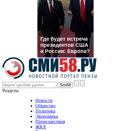
suns.ru/
which
you
need.
replica
franck
muller
Где будет встреча
rolex
президентов США
even
though
и России: Европа?
the
prices
are
higher
however
visitors
nevertheless
Разделы
believe
that
Новости
good
Общество
value.
Политика
who
Экономика
sells
Происшествия
the
ЖКХ
best