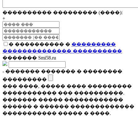
���������� ��������� (����):
+
� ���������� �
���������
�������������� ����������
������� Smi58.ru
- ������� ������� � ��������
���������
��� ����, ����� ���� ���������
����������� ��� ����������.
������� ����� ������������
������ � ������ �������������
����������� ����� � ����.