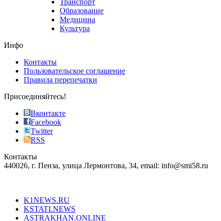
Транспорт
phyrevape.com
Образование
vape
Медицина
store
Культура
on
the
Инфо
pursuit
of
Контакты
the
Пользовательское соглашение
most
Правила перепечатки
effective
sophistication
Присоединяйтесь!
also
just
Вконтакте
the
Facebook
right
Twitter
blend
RSS
in
Контакты
creation
440026, г. Пенза, улица Лермонтова, 34, email: info@smi58.ru
completely
unique
Все порталы НМГ
dazzling
type.
K1NEWS.RU
reddit
KSTATI.NEWS
sevenfridayreplica.ru
ASTRAKHAN.ONLINE
sevenfriday