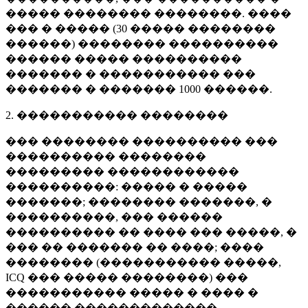
����� �������� ��������. ����
��� � ����� (
30 �����
��������
������) �������� ����������
������ ����� ����������
������� � ����������� ���
������� � �������
1000 ������
.
2. ����������� ��������
��� �������� ���������� ���
���������� ��������
��������� ������������
����������: ����� � �����
�������; �������� �������, �
����������, ��� ������
���������� �� ���� ��� �����, �
��� �� ������� �� ����; ����
�������� (����������� �����,
ICQ ��� ����� ��������) ���
����������� ����� � ���� �
������ �������������.