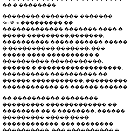
�� � ��������
�������� ��������-�������
Smi58.ru ��������� ��
������������� ������� ���� �
����� ���������,�������,
���������� ����� ������ �����
� ���������� �������. ���
����� ���� ���������� �
���������� �����������,
������ � ������������������,
���������� ���������� ��
������ �����������, ���������
������������ �� ������ ������.
�� ���������� ��������
��������� ������������� ��
�������� �� � ��������. ������
��������� ����� ����
������������, ��� ��������
����������, ��� ���������� �