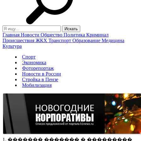
Главная
Новости
Общество
Политика
Криминал
Происшествия
ЖКХ
Транспорт
Образование
Медицина
Культура
Спорт
Экономика
Фоторепортаж
Новости в России
Стройка в Пензе
Мобилизация
1. ������� ������� � ���������