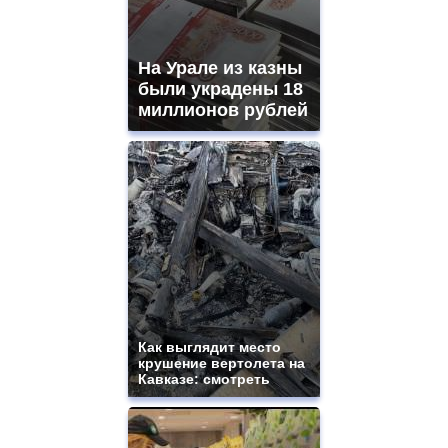
movement.
https://gradewatches.to/
mens
and
На Урале из казны
ladies
были украдены 18
watches
миллионов рублей
for
sale.
https://www.replicasrelojes.to/
mens
and
ladies
watches
for
sale.
best
vape
shops
site.
Как выглядит место
offer
крушение вертолета на
all
Кавказе: смотреть
kinds
of
high
quality