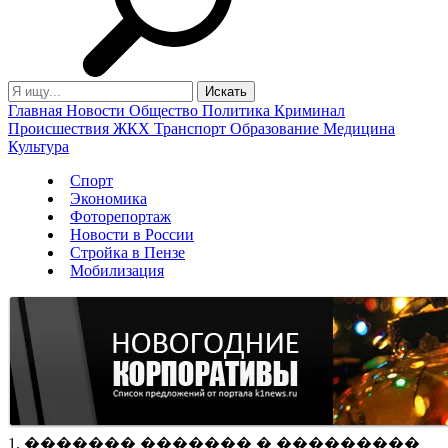
Главная
Новости
Общество
Политика
Криминал
Происшествия
ЖКХ
Транспорт
Образование
Медицина
Культура
Спорт
Экономика
Фоторепортаж
Новости в России
Стройка в Пензе
Мобилизация
1. ������� ������� � ���������