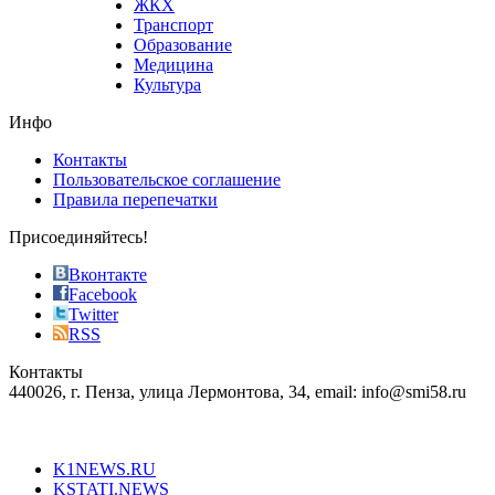
ЖКХ
best
Транспорт
phyrevape.com
Образование
vape
Медицина
store
Культура
on
the
Инфо
pursuit
of
Контакты
the
Пользовательское соглашение
most
Правила перепечатки
effective
sophistication
Присоединяйтесь!
also
just
Вконтакте
the
Facebook
right
Twitter
blend
RSS
in
Контакты
creation
440026, г. Пенза, улица Лермонтова, 34, email: info@smi58.ru
completely
unique
Все порталы НМГ
dazzling
type.
K1NEWS.RU
reddit
KSTATI.NEWS
sevenfridayreplica.ru