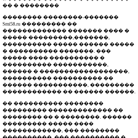
�� � ��������
�������� ��������-�������
Smi58.ru ��������� ��
������������� ������� ���� �
����� ���������,�������,
���������� ����� ������ �����
� ���������� �������. ���
����� ���� ���������� �
���������� �����������,
������ � ������������������,
���������� ���������� ��
������ �����������, ���������
������������ �� ������ ������.
�� ���������� ��������
��������� ������������� ��
�������� �� � ��������. ������
��������� ����� ����
������������, ��� ��������
����������, ��� ���������� �