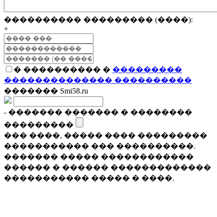
���������� ��������� (����):
+
� ���������� �
���������
�������������� ����������
������� Smi58.ru
- ������� ������� � ��������
���������
��� ����, ����� ���� ���������
����������� ��� ����������.
������� ����� ������������
������ � ������ �������������
����������� ����� � ����.