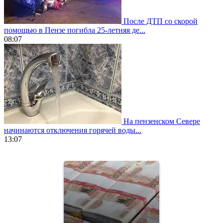
После ДТП со скорой
помощью в Пензе погибла 25-летняя де...
08:07
На пензенском Севере
начинаются отключения горячей воды...
13:07
https://www.vapesstores.fr/
meilleure
cigarette
electronique
best
quality
aaa
swiss