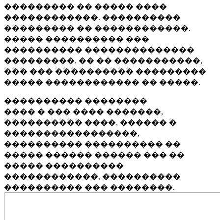
��������� �� ����� ����
������������. ����������
��������� �� ������������.
����� ���������� ���
���������� ��������������
���������. �� �� �����������,
��� ��� ���������� ���������
����� ������������ �� �����.
���������� ��������
���� � ��� ���� �������,
���������� ����, ������ �
�����������������,
���������� ���������� ��
����� ������ ������ ��� ��
����� ����������
������������, ����������
���������� ��� ��������.