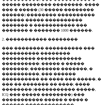
����� �������� ��������. ����
��� � ����� (
30 �����
��������
������) �������� ����������
������ ����� ����������
������� � ����������� ���
������� � �������
1000 ������
.
2. ����������� ��������
��� �������� ���������� ���
���������� ��������
��������� ������������
����������: ����� � �����
�������; �������� �������, �
����������, ��� ������
���������� �� ���� ��� �����, �
��� �� ������� �� ����; ����
�������� (����������� �����,
ICQ ��� ����� ��������) ���
����������� ����� � ���� �
������ �������������.