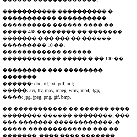
����������� ���������� �
����������� ����������
���������� ������ ���� ��
�����
468 ��������
�� �������
������� � �� ��� �� ������
���������
10 ��.
������������ ������
������������ ����� � ��
100 ��.
��������� ��� ��������
�������
������:
doc, rtf, txt, pdf, odt;
�����:
avi, flv, mov, mpeg, wmv, mp4, 3gp;
����:
jpg, jpeg, png, gif, bmp.
�� ����������� �� ������ ����
�������� ������ ��������, ���
��� ������� ������������, �
����� ������������� ��� ��
�������. ���� ���� �������