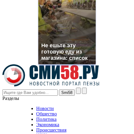
https://www.phoenix-
suns.ru/
which
you
need.
replica
franck
muller
Не ешьте эту
rolex
готовую еду из
even
though
магазина: список
the
prices
are
higher
however
visitors
nevertheless
Разделы
believe
that
Новости
good
Общество
value.
Политика
who
Экономика
sells
Происшествия
the