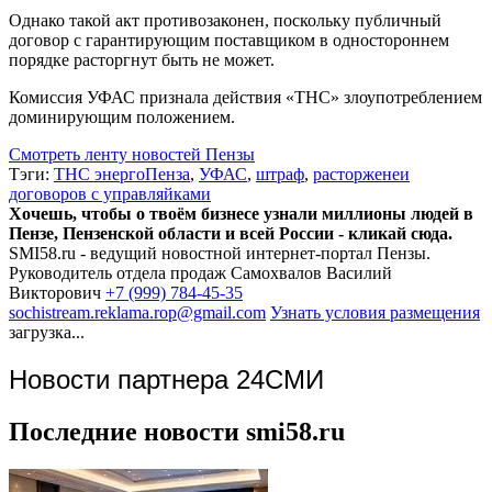
Однако такой акт противозаконен, поскольку публичный
договор с гарантирующим поставщиком в одностороннем
порядке расторгнут быть не может.
Комиссия УФАС признала действия «ТНС» злоупотреблением
доминирующим положением.
Смотреть ленту новостей Пензы
Тэги:
ТНС энергоПенза
,
УФАС
,
штраф
,
расторженеи
договоров с управляйками
Хочешь, чтобы о твоём бизнесе узнали миллионы людей в
Пензе, Пензенской области и всей России - кликай сюда.
SMI58.ru - ведущий новостной интернет-портал Пензы.
Руководитель отдела продаж
Самохвалов Василий
Викторович
+7 (999) 784-45-35
sochistream.reklama.rop@gmail.com
Узнать условия размещения
загрузка...
Новости партнера 24СМИ
Последние новости smi58.ru