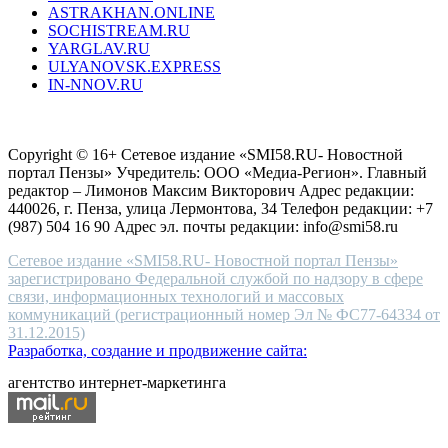
ASTRAKHAN.ONLINE
sevenfriday
SOCHISTREAM.RU
outlet
YARGLAV.RU
is
ULYANOVSK.EXPRESS
the
IN-NNOV.RU
first
choice
Согласие на обработку персональных данных
Политика по
for
защите персональных данных
high-
Copyright © 16+ Сетевое издание «SMI58.RU- Новостной
end
портал Пензы» Учредитель: ООО «Медиа-Регион». Главный
people.
редактор – Лимонов Максим Викторович Адрес редакции:
440026, г. Пенза, улица Лермонтова, 34 Телефон редакции: +7
(987) 504 16 90 Адрес эл. почты редакции: info@smi58.ru
Сетевое издание «SMI58.RU- Новостной портал Пензы»
зарегистрировано Федеральной службой по надзору в сфере
связи, информационных технологий и массовых
коммуникаций (регистрационный номер Эл № ФС77-64334 от
31.12.2015)
Разработка, создание и продвижение сайта:
агентство интернет-маркетинга