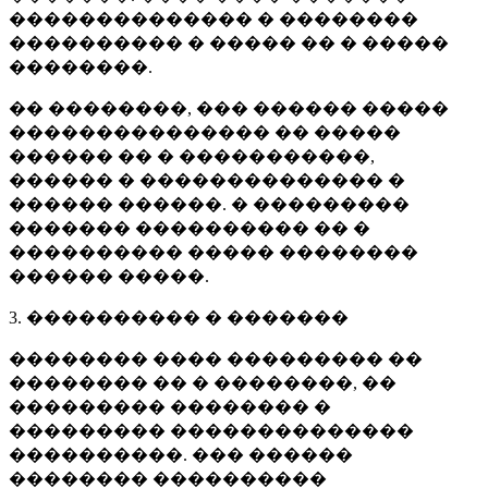
�������������� � ��������
���������� � ����� �� � �����
��������.
�� ��������, ��� ������ �����
��������������� �� �����
������ �� � �����������,
������ � �������������� �
������ ������. � ���������
������� ���������� �� �
���������� ����� ��������
������ �����.
3. ���������� � �������
�������� ���� ��������� ��
�������� �� � ��������, ��
��������� �������� �
��������� ��������������
����������. ��� ������
�������� ����������