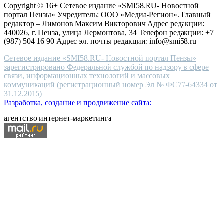
Copyright © 16+ Сетевое издание «SMI58.RU- Новостной
end
портал Пензы» Учредитель: ООО «Медиа-Регион». Главный
people.
редактор – Лимонов Максим Викторович Адрес редакции:
440026, г. Пенза, улица Лермонтова, 34 Телефон редакции: +7
(987) 504 16 90 Адрес эл. почты редакции: info@smi58.ru
Сетевое издание «SMI58.RU- Новостной портал Пензы»
зарегистрировано Федеральной службой по надзору в сфере
связи, информационных технологий и массовых
коммуникаций (регистрационный номер Эл № ФС77-64334 от
31.12.2015)
Разработка, создание и продвижение сайта:
агентство интернет-маркетинга