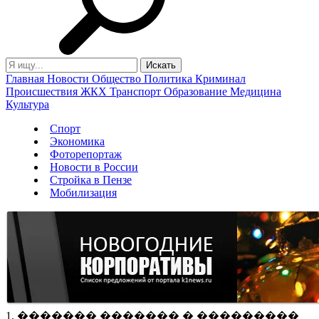
Главная
Новости
Общество
Политика
Криминал
Происшествия
ЖКХ
Транспорт
Образование
Медицина
Культура
Спорт
Экономика
Фоторепортаж
Новости в России
Стройка в Пензе
Мобилизация
1. ������� ������� � ���������