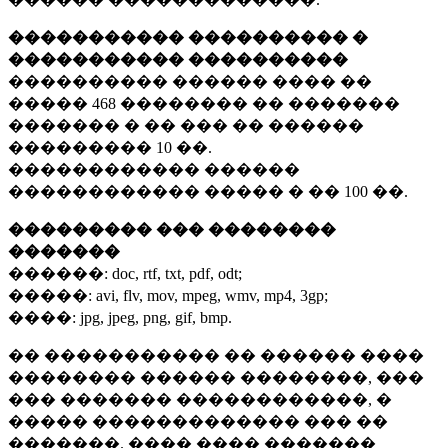
����������� ���������� �
����������� ����������
���������� ������ ���� ��
�����
468 ��������
�� �������
������� � �� ��� �� ������
���������
10 ��.
������������ ������
������������ ����� � ��
100 ��.
��������� ��� ��������
�������
������:
doc, rtf, txt, pdf, odt;
�����:
avi, flv, mov, mpeg, wmv, mp4, 3gp;
����:
jpg, jpeg, png, gif, bmp.
�� ����������� �� ������ ����
�������� ������ ��������, ���
��� ������� ������������, �
����� ������������� ��� ��
�������. ���� ���� �������