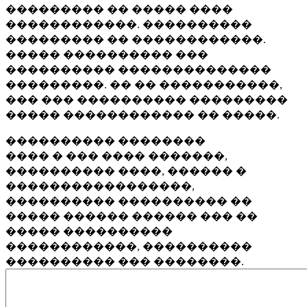
��������� �� ����� ����
������������. ����������
��������� �� ������������.
����� ���������� ���
���������� ��������������
���������. �� �� �����������,
��� ��� ���������� ���������
����� ������������ �� �����.
���������� ��������
���� � ��� ���� �������,
���������� ����, ������ �
�����������������,
���������� ���������� ��
����� ������ ������ ��� ��
����� ����������
������������, ����������
���������� ��� ��������.