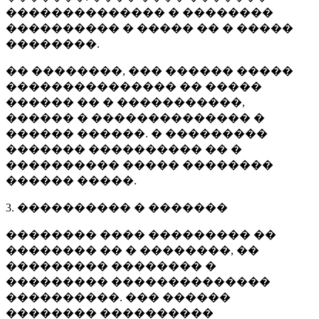
�������������� � ��������
���������� � ����� �� � �����
��������.
�� ��������, ��� ������ �����
��������������� �� �����
������ �� � �����������,
������ � �������������� �
������ ������. � ���������
������� ���������� �� �
���������� ����� ��������
������ �����.
3. ���������� � �������
�������� ���� ��������� ��
�������� �� � ��������, ��
��������� �������� �
��������� ��������������
����������. ��� ������
�������� ����������