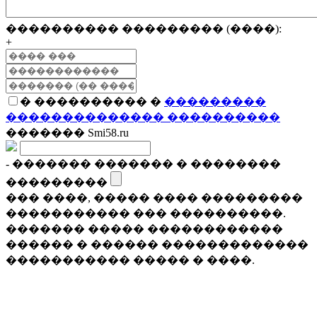
���������� ��������� (����):
+
� ���������� �
���������
�������������� ����������
������� Smi58.ru
- ������� ������� � ��������
���������
��� ����, ����� ���� ���������
����������� ��� ����������.
������� ����� ������������
������ � ������ �������������
����������� ����� � ����.