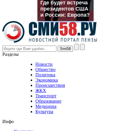
Где будет встреча
rolex
президентов США
even
though
и России: Европа?
the
prices
are
higher
however
visitors
nevertheless
Разделы
believe
that
Новости
good
Общество
value.
Политика
who
Экономика
sells
Происшествия
the
ЖКХ
best
Транспорт
phyrevape.com
Образование
vape
Медицина
store
Культура
on
the
Инфо
pursuit
of