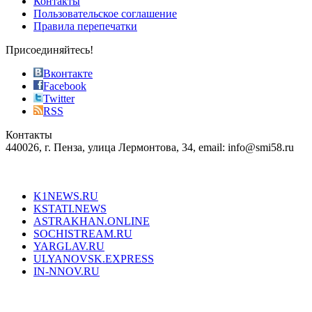
Контакты
the
Пользовательское соглашение
most
Правила перепечатки
effective
sophistication
Присоединяйтесь!
also
just
Вконтакте
the
Facebook
right
Twitter
blend
RSS
in
Контакты
creation
440026, г. Пенза, улица Лермонтова, 34, email: info@smi58.ru
completely
unique
Все порталы НМГ
dazzling
type.
K1NEWS.RU
reddit
KSTATI.NEWS
sevenfridayreplica.ru
ASTRAKHAN.ONLINE
sevenfriday
SOCHISTREAM.RU
outlet
YARGLAV.RU
is
ULYANOVSK.EXPRESS
the
IN-NNOV.RU
first
choice
Согласие на обработку персональных данных
Политика по
for
защите персональных данных
high-