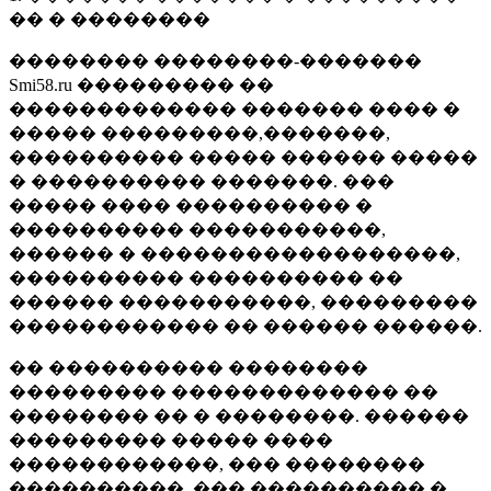
�� � ��������
�������� ��������-�������
Smi58.ru ��������� ��
������������� ������� ���� �
����� ���������,�������,
���������� ����� ������ �����
� ���������� �������. ���
����� ���� ���������� �
���������� �����������,
������ � ������������������,
���������� ���������� ��
������ �����������, ���������
������������ �� ������ ������.
�� ���������� ��������
��������� ������������� ��
�������� �� � ��������. ������
��������� ����� ����
������������, ��� ��������
����������, ��� ���������� �