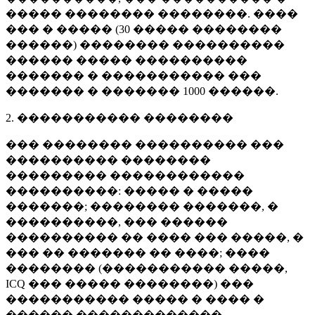
����� �������� ��������. ����
��� � ����� (
30 �����
��������
������) �������� ����������
������ ����� ����������
������� � ����������� ���
������� � �������
1000 ������
.
2. ����������� ��������
��� �������� ���������� ���
���������� ��������
��������� ������������
����������: ����� � �����
�������; �������� �������, �
����������, ��� ������
���������� �� ���� ��� �����, �
��� �� ������� �� ����; ����
�������� (����������� �����,
ICQ ��� ����� ��������) ���
����������� ����� � ���� �
������ �������������.