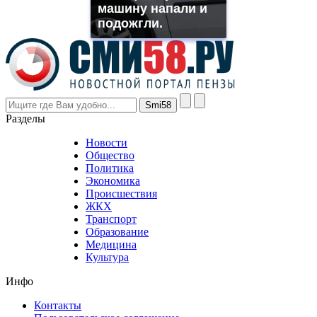
машину напали и
even
though
подожгли.
the
prices
are
higher
however
visitors
nevertheless
Разделы
believe
that
Новости
good
Общество
value.
Политика
who
Экономика
sells
Происшествия
the
ЖКХ
best
Транспорт
phyrevape.com
Образование
vape
Медицина
store
Культура
on
the
Инфо
pursuit
of
Контакты
the