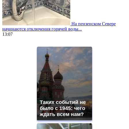
На пензенском Севере
начинаются отключения горячей воды...
13:07
https://www.vapesstores.fr/
meilleure
cigarette
electronique
best
quality
aaa
swiss
movement.
https://gradewatches.to/
mens
and
Таких событий не
ladies
было с 1945: чего
watches
ждать всем нам?
for
sale.
https://www.replicasrelojes.to/