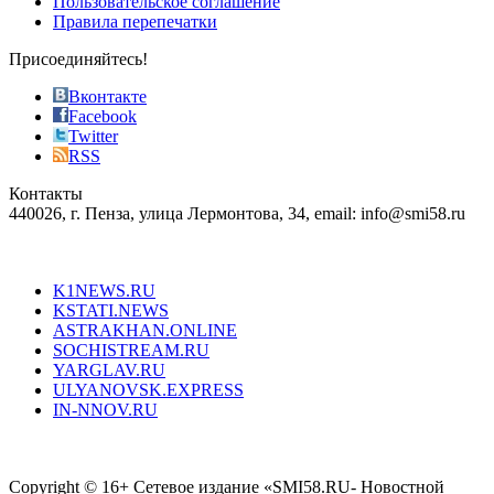
Пользовательское соглашение
most
Правила перепечатки
effective
sophistication
Присоединяйтесь!
also
just
Вконтакте
the
Facebook
right
Twitter
blend
RSS
in
Контакты
creation
440026, г. Пенза, улица Лермонтова, 34, email: info@smi58.ru
completely
unique
Все порталы НМГ
dazzling
type.
K1NEWS.RU
reddit
KSTATI.NEWS
sevenfridayreplica.ru
ASTRAKHAN.ONLINE
sevenfriday
SOCHISTREAM.RU
outlet
YARGLAV.RU
is
ULYANOVSK.EXPRESS
the
IN-NNOV.RU
first
choice
Согласие на обработку персональных данных
Политика по
for
защите персональных данных
high-
Copyright © 16+ Сетевое издание «SMI58.RU- Новостной
end