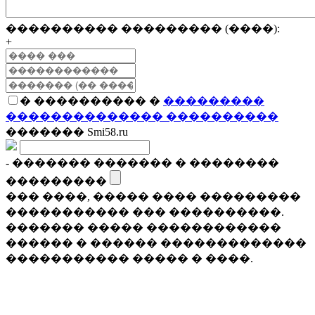
���������� ��������� (����):
+
� ���������� �
���������
�������������� ����������
������� Smi58.ru
- ������� ������� � ��������
���������
��� ����, ����� ���� ���������
����������� ��� ����������.
������� ����� ������������
������ � ������ �������������
����������� ����� � ����.