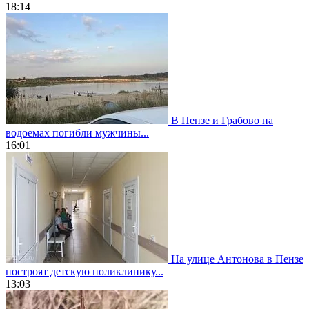
18:14
В Пензе и Грабово на
водоемах погибли мужчины...
16:01
На улице Антонова в Пензе
построят детскую поликлинику...
13:03