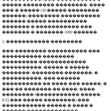
����� �������� ��������. ����
��� � ����� (
30 �����
��������
������) �������� ����������
������ ����� ����������
������� � ����������� ���
������� � �������
1000 ������
.
2. ����������� ��������
��� �������� ���������� ���
���������� ��������
��������� ������������
����������: ����� � �����
�������; �������� �������, �
����������, ��� ������
���������� �� ���� ��� �����, �
��� �� ������� �� ����; ����
�������� (����������� �����,
ICQ ��� ����� ��������) ���
����������� ����� � ���� �
������ �������������.