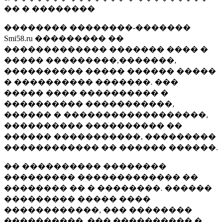
�� � ��������
�������� ��������-�������
Smi58.ru ��������� ��
������������� ������� ���� �
����� ���������,�������,
���������� ����� ������ �����
� ���������� �������. ���
����� ���� ���������� �
���������� �����������,
������ � ������������������,
���������� ���������� ��
������ �����������, ���������
������������ �� ������ ������.
�� ���������� ��������
��������� ������������� ��
�������� �� � ��������. ������
��������� ����� ����
������������, ��� ��������
����������, ��� ���������� �