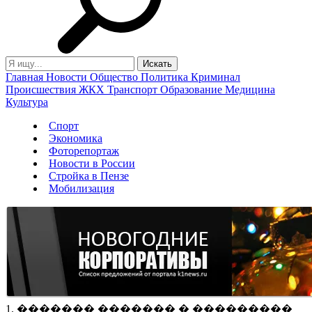
Главная
Новости
Общество
Политика
Криминал
Происшествия
ЖКХ
Транспорт
Образование
Медицина
Культура
Спорт
Экономика
Фоторепортаж
Новости в России
Стройка в Пензе
Мобилизация
1. ������� ������� � ���������