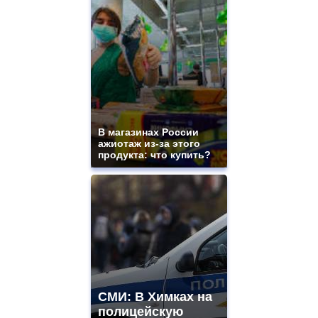
mens
and
ladies
watches
for
sale.
best
vape
shops
site.
В магазинах России
offer
ажиотаж из-за этого
all
продукта: что купить?
kinds
of
high
quality
https://www.phoenix-
suns.ru/
which
you
need.
replica
franck
СМИ: В Химках на
muller
полицейскую
rolex