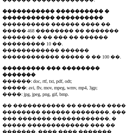
����������� ���������� �
����������� ����������
���������� ������ ���� ��
�����
468 ��������
�� �������
������� � �� ��� �� ������
���������
10 ��.
������������ ������
������������ ����� � ��
100 ��.
��������� ��� ��������
�������
������:
doc, rtf, txt, pdf, odt;
�����:
avi, flv, mov, mpeg, wmv, mp4, 3gp;
����:
jpg, jpeg, png, gif, bmp.
�� ����������� �� ������ ����
�������� ������ ��������, ���
��� ������� ������������, �
����� ������������� ��� ��
�������. ���� ���� �������