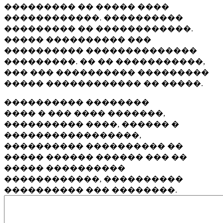
��������� �� ����� ����
������������. ����������
��������� �� ������������.
����� ���������� ���
���������� ��������������
���������. �� �� �����������,
��� ��� ���������� ���������
����� ������������ �� �����.
���������� ��������
���� � ��� ���� �������,
���������� ����, ������ �
�����������������,
���������� ���������� ��
����� ������ ������ ��� ��
����� ����������
������������, ����������
���������� ��� ��������.