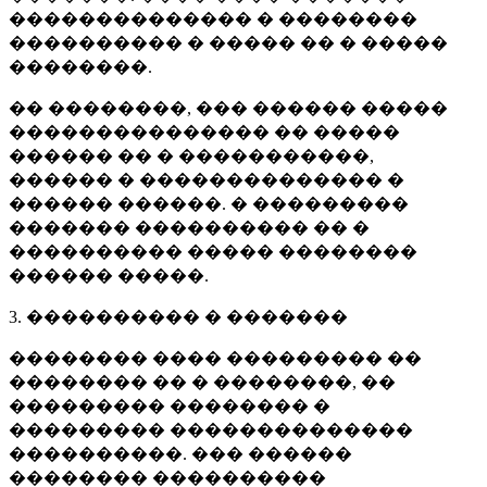
�������������� � ��������
���������� � ����� �� � �����
��������.
�� ��������, ��� ������ �����
��������������� �� �����
������ �� � �����������,
������ � �������������� �
������ ������. � ���������
������� ���������� �� �
���������� ����� ��������
������ �����.
3. ���������� � �������
�������� ���� ��������� ��
�������� �� � ��������, ��
��������� �������� �
��������� ��������������
����������. ��� ������
�������� ����������