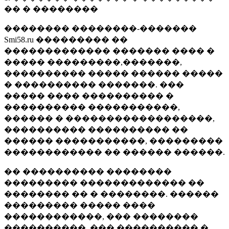
�� � ��������
�������� ��������-�������
Smi58.ru ��������� ��
������������� ������� ���� �
����� ���������,�������,
���������� ����� ������ �����
� ���������� �������. ���
����� ���� ���������� �
���������� �����������,
������ � ������������������,
���������� ���������� ��
������ �����������, ���������
������������ �� ������ ������.
�� ���������� ��������
��������� ������������� ��
�������� �� � ��������. ������
��������� ����� ����
������������, ��� ��������
����������, ��� ���������� �