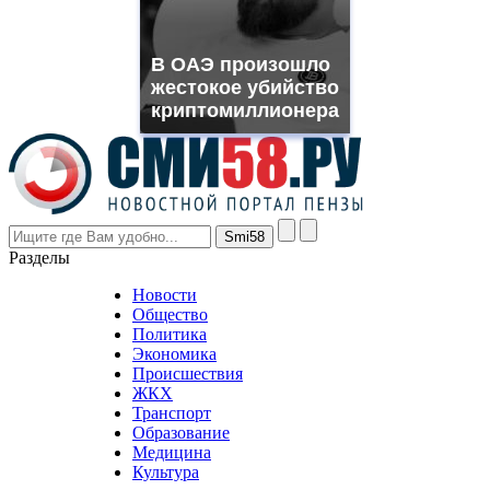
replica
franck
muller
В ОАЭ произошло
rolex
жестокое убийство
even
though
криптомиллионера
the
prices
are
higher
however
visitors
nevertheless
Разделы
believe
that
Новости
good
Общество
value.
Политика
who
Экономика
sells
Происшествия
the
ЖКХ
best
Транспорт
phyrevape.com
Образование
vape
Медицина
store
Культура
on