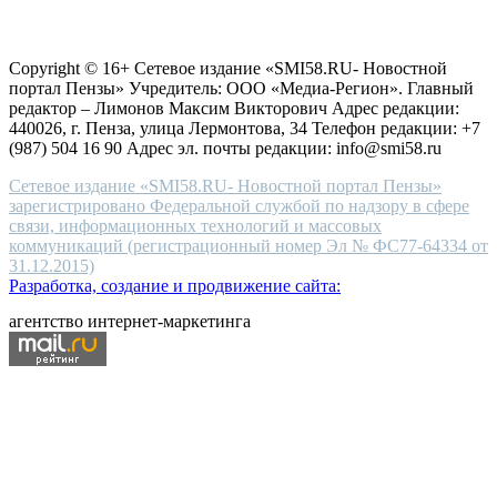
choice
Согласие на обработку персональных данных
Политика по
for
защите персональных данных
high-
Copyright © 16+ Сетевое издание «SMI58.RU- Новостной
end
портал Пензы» Учредитель: ООО «Медиа-Регион». Главный
people.
редактор – Лимонов Максим Викторович Адрес редакции:
440026, г. Пенза, улица Лермонтова, 34 Телефон редакции: +7
(987) 504 16 90 Адрес эл. почты редакции: info@smi58.ru
Сетевое издание «SMI58.RU- Новостной портал Пензы»
зарегистрировано Федеральной службой по надзору в сфере
связи, информационных технологий и массовых
коммуникаций (регистрационный номер Эл № ФС77-64334 от
31.12.2015)
Разработка, создание и продвижение сайта:
агентство интернет-маркетинга