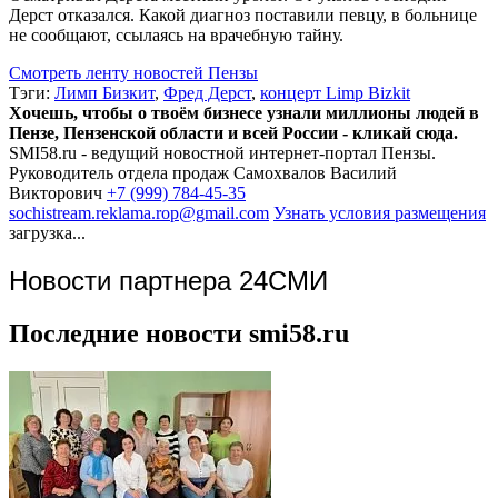
Дерст отказался. Какой диагноз поставили певцу, в больнице
не сообщают, ссылаясь на врачебную тайну.
Смотреть ленту новостей Пензы
Тэги:
Лимп Бизкит
,
Фред Дерст
,
концерт Limp Bizkit
Хочешь, чтобы о твоём бизнесе узнали миллионы людей в
Пензе, Пензенской области и всей России - кликай сюда.
SMI58.ru - ведущий новостной интернет-портал Пензы.
Руководитель отдела продаж
Самохвалов Василий
Викторович
+7 (999) 784-45-35
sochistream.reklama.rop@gmail.com
Узнать условия размещения
загрузка...
Новости партнера 24СМИ
Последние новости smi58.ru