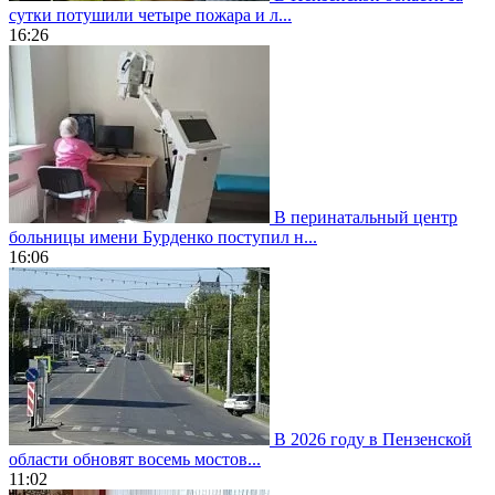
сутки потушили четыре пожара и л...
16:26
В перинатальный центр
больницы имени Бурденко поступил н...
16:06
В 2026 году в Пензенской
области обновят восемь мостов...
11:02