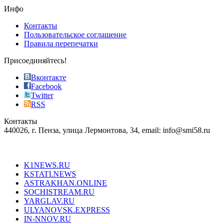
the
Инфо
pursuit
of
Контакты
the
Пользовательское соглашение
most
Правила перепечатки
effective
sophistication
Присоединяйтесь!
also
just
Вконтакте
the
Facebook
right
Twitter
blend
RSS
in
Контакты
creation
440026, г. Пенза, улица Лермонтова, 34, email: info@smi58.ru
completely
unique
Все порталы НМГ
dazzling
type.
K1NEWS.RU
reddit
KSTATI.NEWS
sevenfridayreplica.ru
ASTRAKHAN.ONLINE
sevenfriday
SOCHISTREAM.RU
outlet
YARGLAV.RU
is
ULYANOVSK.EXPRESS
the
IN-NNOV.RU
first