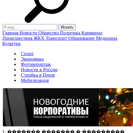
Главная
Новости
Общество
Политика
Криминал
Происшествия
ЖКХ
Транспорт
Образование
Медицина
Культура
Спорт
Экономика
Фоторепортаж
Новости в России
Стройка в Пензе
Мобилизация
1. ������� ������� � ���������