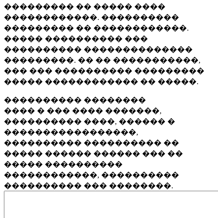
��������� �� ����� ����
������������. ����������
��������� �� ������������.
����� ���������� ���
���������� ��������������
���������. �� �� �����������,
��� ��� ���������� ���������
����� ������������ �� �����.
���������� ��������
���� � ��� ���� �������,
���������� ����, ������ �
�����������������,
���������� ���������� ��
����� ������ ������ ��� ��
����� ����������
������������, ����������
���������� ��� ��������.