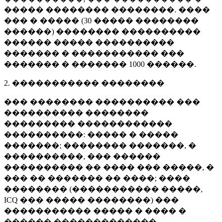
����� �������� ��������. ����
��� � ����� (
30 �����
��������
������) �������� ����������
������ ����� ����������
������� � ����������� ���
������� � �������
1000 ������
.
2. ����������� ��������
��� �������� ���������� ���
���������� ��������
��������� ������������
����������: ����� � �����
�������; �������� �������, �
����������, ��� ������
���������� �� ���� ��� �����, �
��� �� ������� �� ����; ����
�������� (����������� �����,
ICQ ��� ����� ��������) ���
����������� ����� � ���� �
������ �������������.