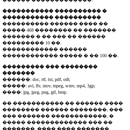
����������� ���������� �
����������� ����������
���������� ������ ���� ��
�����
468 ��������
�� �������
������� � �� ��� �� ������
���������
10 ��.
������������ ������
������������ ����� � ��
100 ��.
��������� ��� ��������
�������
������:
doc, rtf, txt, pdf, odt;
�����:
avi, flv, mov, mpeg, wmv, mp4, 3gp;
����:
jpg, jpeg, png, gif, bmp.
�� ����������� �� ������ ����
�������� ������ ��������, ���
��� ������� ������������, �
����� ������������� ��� ��
�������. ���� ���� �������