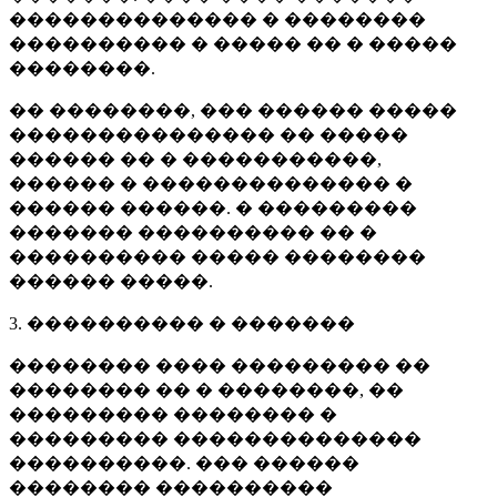
�������������� � ��������
���������� � ����� �� � �����
��������.
�� ��������, ��� ������ �����
��������������� �� �����
������ �� � �����������,
������ � �������������� �
������ ������. � ���������
������� ���������� �� �
���������� ����� ��������
������ �����.
3. ���������� � �������
�������� ���� ��������� ��
�������� �� � ��������, ��
��������� �������� �
��������� ��������������
����������. ��� ������
�������� ����������