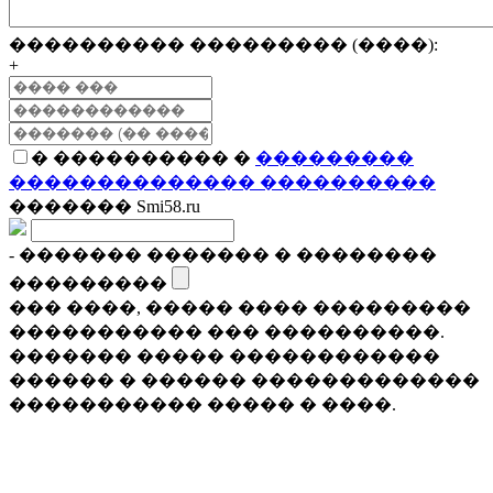
���������� ��������� (����):
+
� ���������� �
���������
�������������� ����������
������� Smi58.ru
- ������� ������� � ��������
���������
��� ����, ����� ���� ���������
����������� ��� ����������.
������� ����� ������������
������ � ������ �������������
����������� ����� � ����.