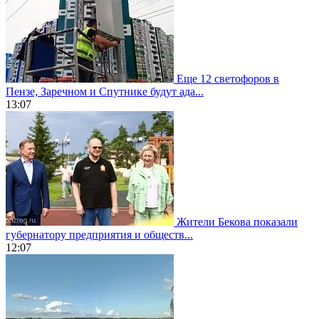
Еще 12 светофоров в
Пензе, Заречном и Спутнике будут ада...
13:07
Жители Бекова показали
губернатору предприятия и обществ...
12:07