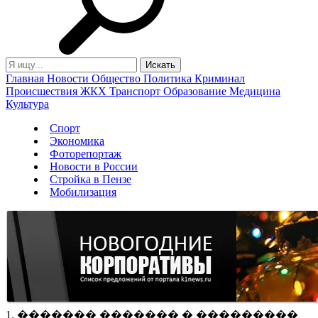
Главная
Новости
Общество
Политика
Криминал
Происшествия
ЖКХ
Транспорт
Образование
Медицина
Культура
Спорт
Экономика
Фоторепортаж
Новости в России
Стройка в Пензе
Мобилизация
1. ������� ������� � ���������