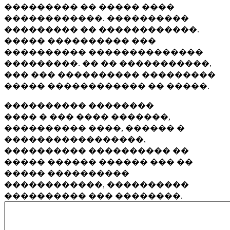
��������� �� ����� ����
������������. ����������
��������� �� ������������.
����� ���������� ���
���������� ��������������
���������. �� �� �����������,
��� ��� ���������� ���������
����� ������������ �� �����.
���������� ��������
���� � ��� ���� �������,
���������� ����, ������ �
�����������������,
���������� ���������� ��
����� ������ ������ ��� ��
����� ����������
������������, ����������
���������� ��� ��������.