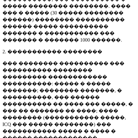
����� �������� ��������. ����
��� � ����� (
30 �����
��������
������) �������� ����������
������ ����� ����������
������� � ����������� ���
������� � �������
1000 ������
.
2. ����������� ��������
��� �������� ���������� ���
���������� ��������
��������� ������������
����������: ����� � �����
�������; �������� �������, �
����������, ��� ������
���������� �� ���� ��� �����, �
��� �� ������� �� ����; ����
�������� (����������� �����,
ICQ ��� ����� ��������) ���
����������� ����� � ���� �
������ �������������.