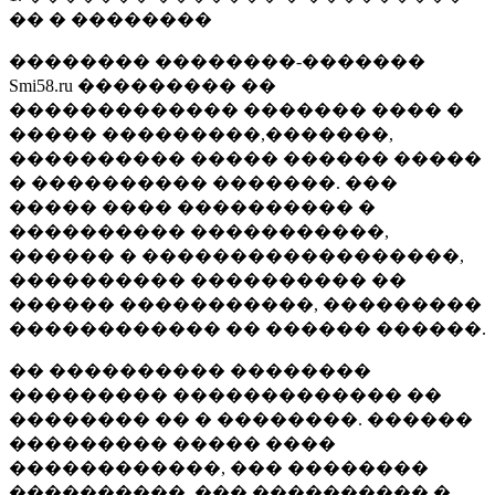
�� � ��������
�������� ��������-�������
Smi58.ru ��������� ��
������������� ������� ���� �
����� ���������,�������,
���������� ����� ������ �����
� ���������� �������. ���
����� ���� ���������� �
���������� �����������,
������ � ������������������,
���������� ���������� ��
������ �����������, ���������
������������ �� ������ ������.
�� ���������� ��������
��������� ������������� ��
�������� �� � ��������. ������
��������� ����� ����
������������, ��� ��������
����������, ��� ���������� �