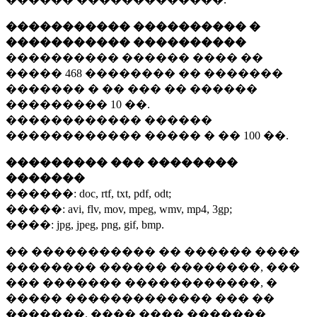
����������� ���������� �
����������� ����������
���������� ������ ���� ��
�����
468 ��������
�� �������
������� � �� ��� �� ������
���������
10 ��.
������������ ������
������������ ����� � ��
100 ��.
��������� ��� ��������
�������
������:
doc, rtf, txt, pdf, odt;
�����:
avi, flv, mov, mpeg, wmv, mp4, 3gp;
����:
jpg, jpeg, png, gif, bmp.
�� ����������� �� ������ ����
�������� ������ ��������, ���
��� ������� ������������, �
����� ������������� ��� ��
�������. ���� ���� �������