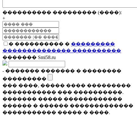
���������� ��������� (����):
+
� ���������� �
���������
�������������� ����������
������� Smi58.ru
- ������� ������� � ��������
���������
��� ����, ����� ���� ���������
����������� ��� ����������.
������� ����� ������������
������ � ������ �������������
����������� ����� � ����.