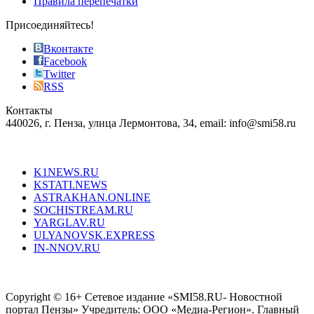
Правила перепечатки
effective
sophistication
Присоединяйтесь!
also
just
Вконтакте
the
Facebook
right
Twitter
blend
RSS
in
Контакты
creation
440026, г. Пенза, улица Лермонтова, 34, email: info@smi58.ru
completely
unique
Все порталы НМГ
dazzling
type.
K1NEWS.RU
reddit
KSTATI.NEWS
sevenfridayreplica.ru
ASTRAKHAN.ONLINE
sevenfriday
SOCHISTREAM.RU
outlet
YARGLAV.RU
is
ULYANOVSK.EXPRESS
the
IN-NNOV.RU
first
choice
Согласие на обработку персональных данных
Политика по
for
защите персональных данных
high-
Copyright © 16+ Сетевое издание «SMI58.RU- Новостной
end
портал Пензы» Учредитель: ООО «Медиа-Регион». Главный
people.