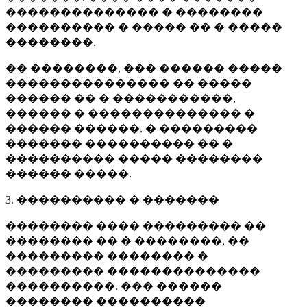
�������������� � ��������
���������� � ����� �� � �����
��������.
�� ��������, ��� ������ �����
��������������� �� �����
������ �� � �����������,
������ � �������������� �
������ ������. � ���������
������� ���������� �� �
���������� ����� ��������
������ �����.
3. ���������� � �������
�������� ���� ��������� ��
�������� �� � ��������, ��
��������� �������� �
��������� ��������������
����������. ��� ������
�������� ����������