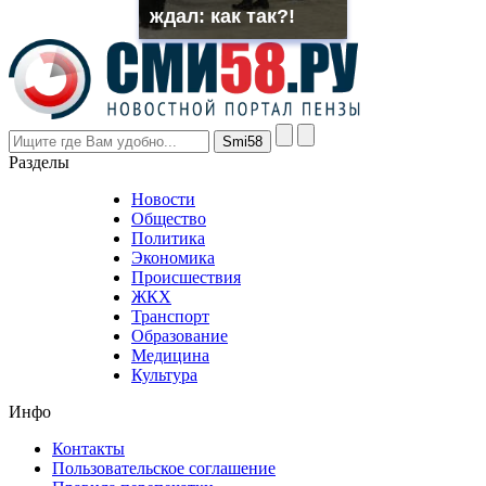
though
ждал: как так?!
the
prices
are
higher
however
visitors
nevertheless
Разделы
believe
that
Новости
good
Общество
value.
Политика
who
Экономика
sells
Происшествия
the
ЖКХ
best
Транспорт
phyrevape.com
Образование
vape
Медицина
store
Культура
on
the
Инфо
pursuit
of
Контакты
the
Пользовательское соглашение
most