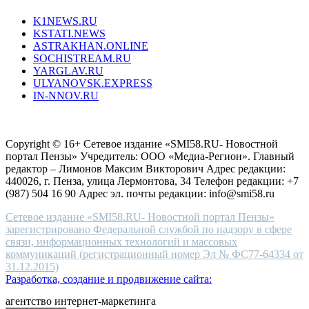
type.
K1NEWS.RU
reddit
KSTATI.NEWS
sevenfridayreplica.ru
ASTRAKHAN.ONLINE
sevenfriday
SOCHISTREAM.RU
outlet
YARGLAV.RU
is
ULYANOVSK.EXPRESS
the
IN-NNOV.RU
first
choice
Согласие на обработку персональных данных
Политика по
for
защите персональных данных
high-
Copyright © 16+ Сетевое издание «SMI58.RU- Новостной
end
портал Пензы» Учредитель: ООО «Медиа-Регион». Главный
people.
редактор – Лимонов Максим Викторович Адрес редакции:
440026, г. Пенза, улица Лермонтова, 34 Телефон редакции: +7
(987) 504 16 90 Адрес эл. почты редакции: info@smi58.ru
Сетевое издание «SMI58.RU- Новостной портал Пензы»
зарегистрировано Федеральной службой по надзору в сфере
связи, информационных технологий и массовых
коммуникаций (регистрационный номер Эл № ФС77-64334 от
31.12.2015)
Разработка, создание и продвижение сайта:
агентство интернет-маркетинга