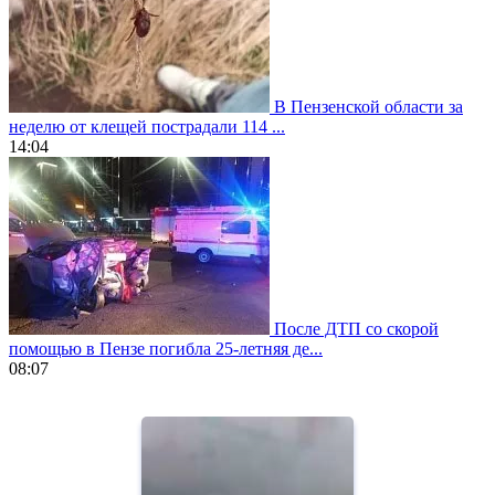
В Пензенской области за
неделю от клещей пострадали 114 ...
14:04
После ДТП со скорой
помощью в Пензе погибла 25-летняя де...
08:07
https://www.vapesstores.fr/
meilleure
cigarette
electronique
best