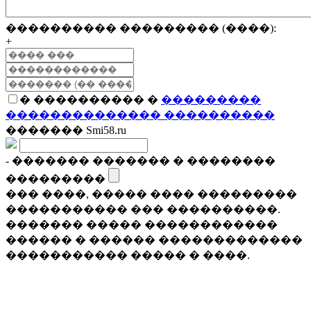
���������� ��������� (����):
+
� ���������� �
���������
�������������� ����������
������� Smi58.ru
- ������� ������� � ��������
���������
��� ����, ����� ���� ���������
����������� ��� ����������.
������� ����� ������������
������ � ������ �������������
����������� ����� � ����.