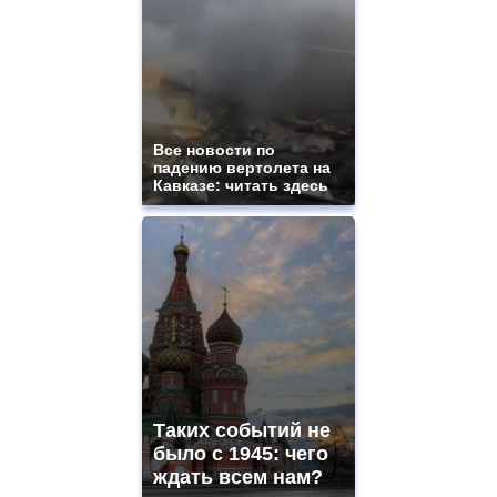
quality
aaa
swiss
movement.
https://gradewatches.to/
mens
and
ladies
Все новости по
падению вертолета на
watches
Кавказе: читать здесь
for
sale.
https://www.replicasrelojes.to/
mens
and
ladies
watches
for
sale.
best
vape
shops
Таких событий не
site.
offer
было с 1945: чего
all
ждать всем нам?
kinds