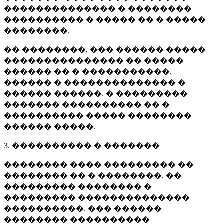
�������������� � ��������
���������� � ����� �� � �����
��������.
�� ��������, ��� ������ �����
��������������� �� �����
������ �� � �����������,
������ � �������������� �
������ ������. � ���������
������� ���������� �� �
���������� ����� ��������
������ �����.
3. ���������� � �������
�������� ���� ��������� ��
�������� �� � ��������, ��
��������� �������� �
��������� ��������������
����������. ��� ������
�������� ����������