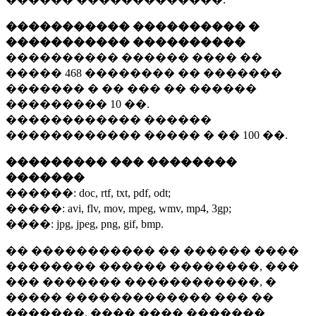
����������� ���������� �
����������� ����������
���������� ������ ���� ��
�����
468 ��������
�� �������
������� � �� ��� �� ������
���������
10 ��.
������������ ������
������������ ����� � ��
100 ��.
��������� ��� ��������
�������
������:
doc, rtf, txt, pdf, odt;
�����:
avi, flv, mov, mpeg, wmv, mp4, 3gp;
����:
jpg, jpeg, png, gif, bmp.
�� ����������� �� ������ ����
�������� ������ ��������, ���
��� ������� ������������, �
����� ������������� ��� ��
�������. ���� ���� �������