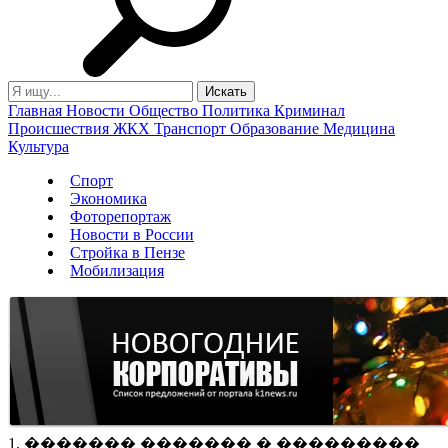
Главная
Новости
Общество
Политика
Криминал
Происшествия
ЖКХ
Транспорт
Образование
Медицина
Культура
Спорт
Экономика
Фоторепортаж
Новости в России
Стройка в Пензе
Мобилизация
1. ������� ������� � ���������