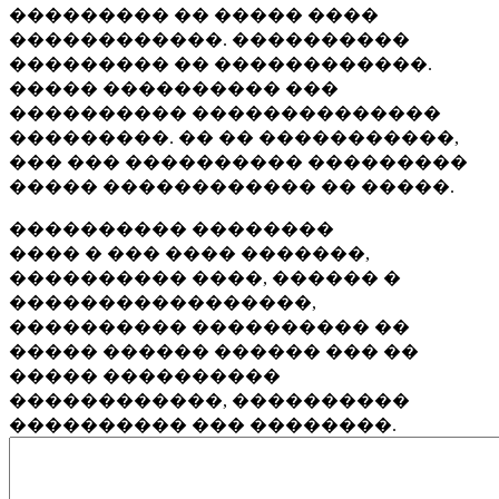
��������� �� ����� ����
������������. ����������
��������� �� ������������.
����� ���������� ���
���������� ��������������
���������. �� �� �����������,
��� ��� ���������� ���������
����� ������������ �� �����.
���������� ��������
���� � ��� ���� �������,
���������� ����, ������ �
�����������������,
���������� ���������� ��
����� ������ ������ ��� ��
����� ����������
������������, ����������
���������� ��� ��������.