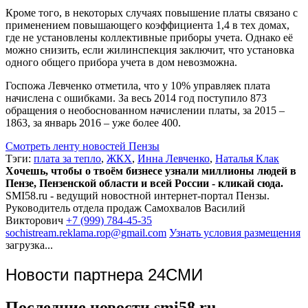
Кроме того, в некоторых случаях повышение платы связано с
применением повышающего коэффициента 1,4 в тех домах,
где не установлены коллективные приборы учета. Однако её
можно снизить, если жилинспекция заключит, что установка
одного общего прибора учета в дом невозможна.
Госпожа Левченко отметила, что у 10% управляек плата
начислена с ошибками. За весь 2014 год поступило 873
обращения о необоснованном начислении платы, за 2015 –
1863, за январь 2016 – уже более 400.
Смотреть ленту новостей Пензы
Тэги:
плата за тепло
,
ЖКХ
,
Инна Левченко
,
Наталья Клак
Хочешь, чтобы о твоём бизнесе узнали миллионы людей в
Пензе, Пензенской области и всей России - кликай сюда.
SMI58.ru - ведущий новостной интернет-портал Пензы.
Руководитель отдела продаж
Самохвалов Василий
Викторович
+7 (999) 784-45-35
sochistream.reklama.rop@gmail.com
Узнать условия размещения
загрузка...
Новости партнера 24СМИ
Последние новости smi58.ru