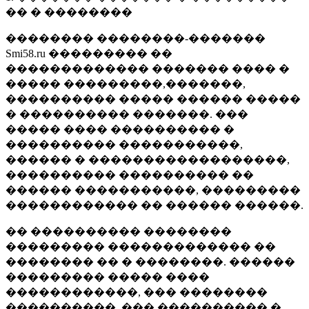
�� � ��������
�������� ��������-�������
Smi58.ru ��������� ��
������������� ������� ���� �
����� ���������,�������,
���������� ����� ������ �����
� ���������� �������. ���
����� ���� ���������� �
���������� �����������,
������ � ������������������,
���������� ���������� ��
������ �����������, ���������
������������ �� ������ ������.
�� ���������� ��������
��������� ������������� ��
�������� �� � ��������. ������
��������� ����� ����
������������, ��� ��������
����������, ��� ���������� �