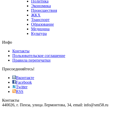
Политика
who
Экономика
sells
Происшествия
the
ЖКХ
best
Транспорт
phyrevape.com
Образование
vape
Медицина
store
Культура
on
the
Инфо
pursuit
of
Контакты
the
Пользовательское соглашение
most
Правила перепечатки
effective
sophistication
Присоединяйтесь!
also
just
Вконтакте
the
Facebook
right
Twitter
blend
RSS
in
Контакты
creation
440026, г. Пенза, улица Лермонтова, 34, email: info@smi58.ru
completely
unique
Все порталы НМГ
dazzling