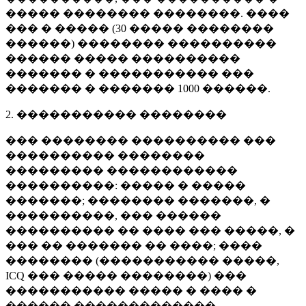
����� �������� ��������. ����
��� � ����� (
30 �����
��������
������) �������� ����������
������ ����� ����������
������� � ����������� ���
������� � �������
1000 ������
.
2. ����������� ��������
��� �������� ���������� ���
���������� ��������
��������� ������������
����������: ����� � �����
�������; �������� �������, �
����������, ��� ������
���������� �� ���� ��� �����, �
��� �� ������� �� ����; ����
�������� (����������� �����,
ICQ ��� ����� ��������) ���
����������� ����� � ���� �
������ �������������.