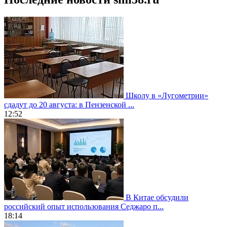
Школу в «Лугометрии»
сдадут до 20 августа: в Пензенской ...
12:52
В Китае обсудили
российский опыт использования Седжаро п...
18:14