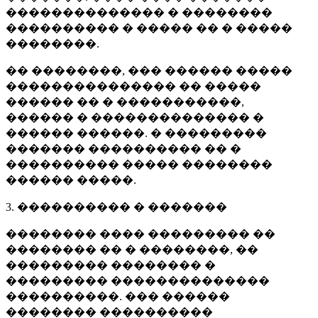
�������������� � ��������
���������� � ����� �� � �����
��������.
�� ��������, ��� ������ �����
��������������� �� �����
������ �� � �����������,
������ � �������������� �
������ ������. � ���������
������� ���������� �� �
���������� ����� ��������
������ �����.
3. ���������� � �������
�������� ���� ��������� ��
�������� �� � ��������, ��
��������� �������� �
��������� ��������������
����������. ��� ������
�������� ����������