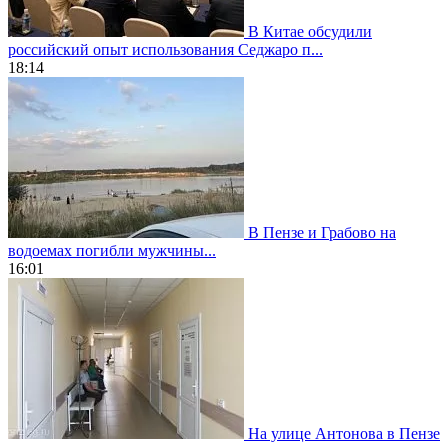
В Китае обсудили
российский опыт использования Седжаро п...
18:14
В Пензе и Грабово на
водоемах погибли мужчины...
16:01
На улице Антонова в Пензе