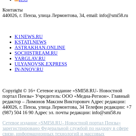
in
Контакты
creation
440026, г. Пенза, улица Лермонтова, 34, email: info@smi58.ru
completely
unique
Все порталы НМГ
dazzling
type.
K1NEWS.RU
reddit
KSTATI.NEWS
sevenfridayreplica.ru
ASTRAKHAN.ONLINE
sevenfriday
SOCHISTREAM.RU
outlet
YARGLAV.RU
is
ULYANOVSK.EXPRESS
the
IN-NNOV.RU
first
choice
Согласие на обработку персональных данных
Политика по
for
защите персональных данных
high-
Copyright © 16+ Сетевое издание «SMI58.RU- Новостной
end
портал Пензы» Учредитель: ООО «Медиа-Регион». Главный
people.
редактор – Лимонов Максим Викторович Адрес редакции:
440026, г. Пенза, улица Лермонтова, 34 Телефон редакции: +7
(987) 504 16 90 Адрес эл. почты редакции: info@smi58.ru
Сетевое издание «SMI58.RU- Новостной портал Пензы»
зарегистрировано Федеральной службой по надзору в сфере
связи, информационных технологий и массовых