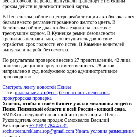
вес автобусов, на рейсы выпускали транспорт с истекшим
сроком действия диагностической карты.
В Пензенском районе в центре реабилитации автобус оказался
белым вместо регламентированного желтого цвета. В
Белинском районе два автобуса ездили на колесах с
треснувшим кордом. В Кузнецке ремни безопасности
крепились неправильно, а огнетушитель давно свое
отработал: срок годности его истек. В Каменке водителей
выпускали на рейс без осмотра.
По результатам проверок внесено 27 представлений, 42 лица
понесли дисциплинарную ответственность. 28 исков
направлено в суд, возбуждено одно административное
производство.
Смотреть ленту новостей Пензы
Тэги:
школьные автобусы
,
безопасность перевозок
,
прокурорская проверка
Хочешь, чтобы о твоём бизнесе узнали миллионы людей в
Пензе, Пензенской области и всей России - кликай сюда.
SMI58.ru - ведущий новостной интернет-портал Пензы.
Руководитель отдела продаж
Самохвалов Василий
Викторович
+7 (999) 784-45-35
sochistream.reklama.rop@gmail.com
Узнать условия размещения
загрузка...