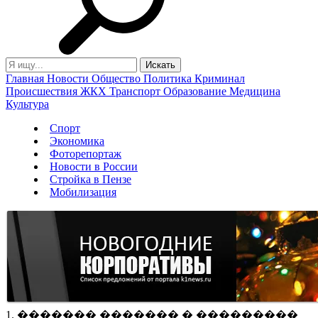
Главная
Новости
Общество
Политика
Криминал
Происшествия
ЖКХ
Транспорт
Образование
Медицина
Культура
Спорт
Экономика
Фоторепортаж
Новости в России
Стройка в Пензе
Мобилизация
1. ������� ������� � ���������