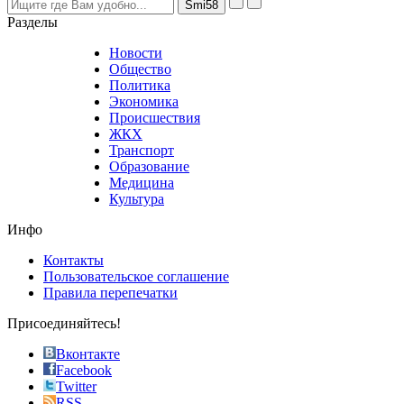
nevertheless
Разделы
believe
that
Новости
good
Общество
value.
Политика
who
Экономика
sells
Происшествия
the
ЖКХ
best
Транспорт
phyrevape.com
Образование
vape
Медицина
store
Культура
on
the
Инфо
pursuit
of
Контакты
the
Пользовательское соглашение
most
Правила перепечатки
effective
sophistication
Присоединяйтесь!
also
just
Вконтакте
the
Facebook
right
Twitter
blend
RSS