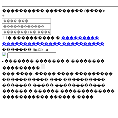
���������� ��������� (����):
+
� ���������� �
���������
�������������� ����������
������� Smi58.ru
- ������� ������� � ��������
���������
��� ����, ����� ���� ���������
����������� ��� ����������.
������� ����� ������������
������ � ������ �������������
����������� ����� � ����.