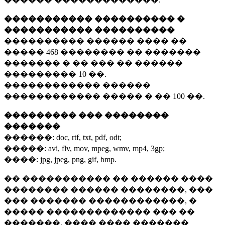
����������� ���������� �
����������� ����������
���������� ������ ���� ��
�����
468 ��������
�� �������
������� � �� ��� �� ������
���������
10 ��.
������������ ������
������������ ����� � ��
100 ��.
��������� ��� ��������
�������
������:
doc, rtf, txt, pdf, odt;
�����:
avi, flv, mov, mpeg, wmv, mp4, 3gp;
����:
jpg, jpeg, png, gif, bmp.
�� ����������� �� ������ ����
�������� ������ ��������, ���
��� ������� ������������, �
����� ������������� ��� ��
�������. ���� ���� �������