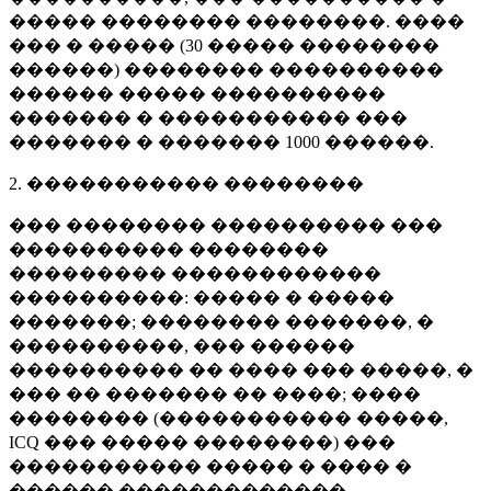
����� �������� ��������. ����
��� � ����� (
30 �����
��������
������) �������� ����������
������ ����� ����������
������� � ����������� ���
������� � �������
1000 ������
.
2. ����������� ��������
��� �������� ���������� ���
���������� ��������
��������� ������������
����������: ����� � �����
�������; �������� �������, �
����������, ��� ������
���������� �� ���� ��� �����, �
��� �� ������� �� ����; ����
�������� (����������� �����,
ICQ ��� ����� ��������) ���
����������� ����� � ���� �
������ �������������.