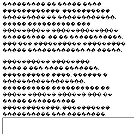
��������� �� ����� ����
������������. ����������
��������� �� ������������.
����� ���������� ���
���������� ��������������
���������. �� �� �����������,
��� ��� ���������� ���������
����� ������������ �� �����.
���������� ��������
���� � ��� ���� �������,
���������� ����, ������ �
�����������������,
���������� ���������� ��
����� ������ ������ ��� ��
����� ����������
������������, ����������
���������� ��� ��������.