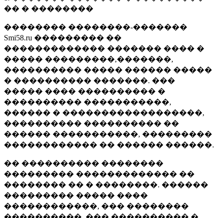
�� � ��������
�������� ��������-�������
Smi58.ru ��������� ��
������������� ������� ���� �
����� ���������,�������,
���������� ����� ������ �����
� ���������� �������. ���
����� ���� ���������� �
���������� �����������,
������ � ������������������,
���������� ���������� ��
������ �����������, ���������
������������ �� ������ ������.
�� ���������� ��������
��������� ������������� ��
�������� �� � ��������. ������
��������� ����� ����
������������, ��� ��������
����������, ��� ���������� �