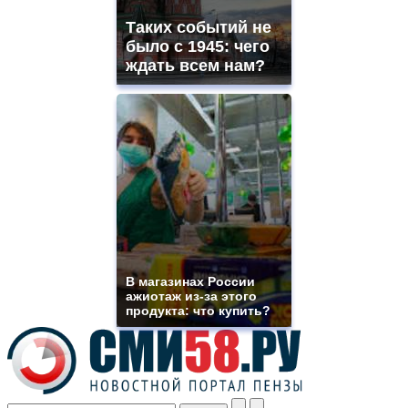
shops
Таких событий не
site.
offer
было с 1945: чего
all
ждать всем нам?
kinds
of
high
quality
https://www.phoenix-
suns.ru/
which
you
need.
replica
franck
muller
rolex
В магазинах России
even
ажиотаж из-за этого
though
продукта: что купить?
the
prices
are
higher
however
visitors