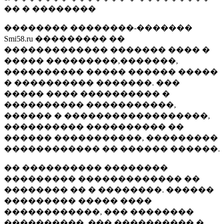
�� � ��������
�������� ��������-�������
Smi58.ru ��������� ��
������������� ������� ���� �
����� ���������,�������,
���������� ����� ������ �����
� ���������� �������. ���
����� ���� ���������� �
���������� �����������,
������ � ������������������,
���������� ���������� ��
������ �����������, ���������
������������ �� ������ ������.
�� ���������� ��������
��������� ������������� ��
�������� �� � ��������. ������
��������� ����� ����
������������, ��� ��������
����������, ��� ���������� �