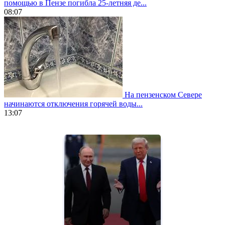
помощью в Пензе погибла 25-летняя де...
08:07
На пензенском Севере
начинаются отключения горячей воды...
13:07
https://www.vapesstores.fr/
meilleure
cigarette
electronique
best
quality
aaa
swiss
movement.
https://gradewatches.to/
mens