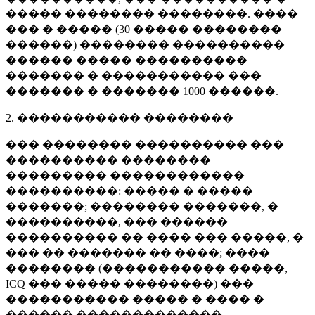
����� �������� ��������. ����
��� � ����� (
30 �����
��������
������) �������� ����������
������ ����� ����������
������� � ����������� ���
������� � �������
1000 ������
.
2. ����������� ��������
��� �������� ���������� ���
���������� ��������
��������� ������������
����������: ����� � �����
�������; �������� �������, �
����������, ��� ������
���������� �� ���� ��� �����, �
��� �� ������� �� ����; ����
�������� (����������� �����,
ICQ ��� ����� ��������) ���
����������� ����� � ���� �
������ �������������.