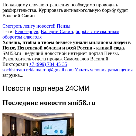
По каждому случаю отравления необходимо проводить
разбирательства. Курировать антиалкогольную борьбу будет
Валерий Савин.
Смотреть ленту новостей Пензы
Тэги:
Белозерцев
,
Валерий Савин
,
борьба с незаконным
оборотом алкоголя
Хочешь, чтобы о твоём бизнесе узнали миллионы людей в
Пензе, Пензенской области и всей России - кликай сюда.
SMI58.ru - ведущий новостной интернет-портал Пензы.
Руководитель отдела продаж
Самохвалов Василий
Викторович
+7 (999) 784-45-35
sochistream.reklama.rop@gmail.com
Узнать условия размещения
загрузка...
Новости партнера 24СМИ
Последние новости smi58.ru