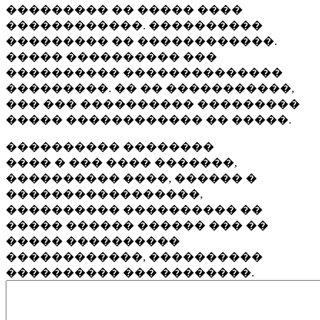
��������� �� ����� ����
������������. ����������
��������� �� ������������.
����� ���������� ���
���������� ��������������
���������. �� �� �����������,
��� ��� ���������� ���������
����� ������������ �� �����.
���������� ��������
���� � ��� ���� �������,
���������� ����, ������ �
�����������������,
���������� ���������� ��
����� ������ ������ ��� ��
����� ����������
������������, ����������
���������� ��� ��������.