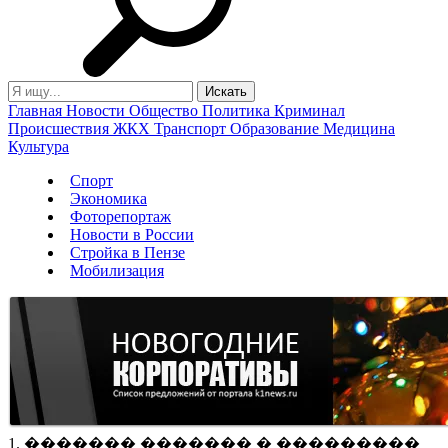
Главная
Новости
Общество
Политика
Криминал
Происшествия
ЖКХ
Транспорт
Образование
Медицина
Культура
Спорт
Экономика
Фоторепортаж
Новости в России
Стройка в Пензе
Мобилизация
1. ������� ������� � ���������