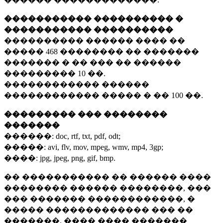
����������� ���������� �
����������� ����������
���������� ������ ���� ��
�����
468 ��������
�� �������
������� � �� ��� �� ������
���������
10 ��.
������������ ������
������������ ����� � ��
100 ��.
��������� ��� ��������
�������
������:
doc, rtf, txt, pdf, odt;
�����:
avi, flv, mov, mpeg, wmv, mp4, 3gp;
����:
jpg, jpeg, png, gif, bmp.
�� ����������� �� ������ ����
�������� ������ ��������, ���
��� ������� ������������, �
����� ������������� ��� ��
�������. ���� ���� �������