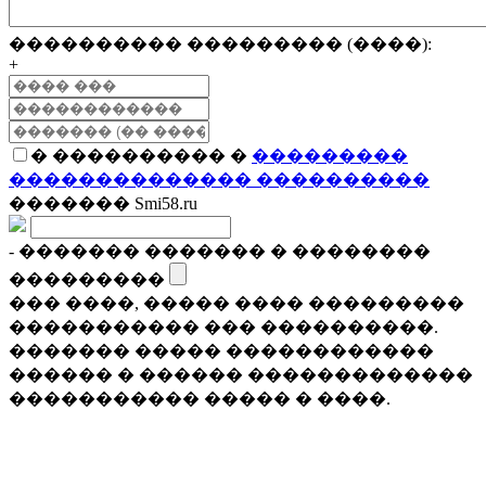
���������� ��������� (����):
+
� ���������� �
���������
�������������� ����������
������� Smi58.ru
- ������� ������� � ��������
���������
��� ����, ����� ���� ���������
����������� ��� ����������.
������� ����� ������������
������ � ������ �������������
����������� ����� � ����.