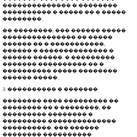
�������������� � ��������
���������� � ����� �� � �����
��������.
�� ��������, ��� ������ �����
��������������� �� �����
������ �� � �����������,
������ � �������������� �
������ ������. � ���������
������� ���������� �� �
���������� ����� ��������
������ �����.
3. ���������� � �������
�������� ���� ��������� ��
�������� �� � ��������, ��
��������� �������� �
��������� ��������������
����������. ��� ������
�������� ����������