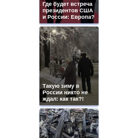
and
Где будет встреча
ladies
президентов США
watches
и России: Европа?
for
sale.
https://www.replicasrelojes.to/
mens
and
ladies
watches
for
sale.
best
vape
shops
Такую зиму в
site.
offer
России никто не
all
ждал: как так?!
kinds
of
high
quality
https://www.phoenix-
suns.ru/
which