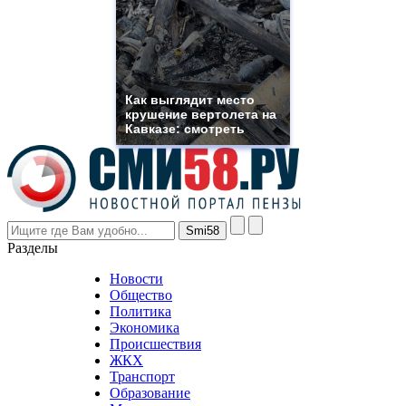
you
need.
replica
franck
muller
rolex
Как выглядит место
even
крушение вертолета на
though
Кавказе: смотреть
the
prices
are
higher
however
visitors
nevertheless
Разделы
believe
that
Новости
good
Общество
value.
Политика
who
Экономика
sells
Происшествия
the
ЖКХ
best
Транспорт
phyrevape.com
Образование
vape