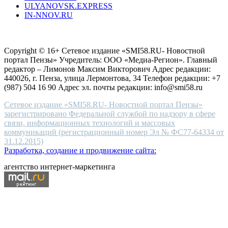
ULYANOVSK.EXPRESS
the
IN-NNOV.RU
first
choice
Согласие на обработку персональных данных
Политика по
for
защите персональных данных
high-
Copyright © 16+ Сетевое издание «SMI58.RU- Новостной
end
портал Пензы» Учредитель: ООО «Медиа-Регион». Главный
people.
редактор – Лимонов Максим Викторович Адрес редакции:
440026, г. Пенза, улица Лермонтова, 34 Телефон редакции: +7
(987) 504 16 90 Адрес эл. почты редакции: info@smi58.ru
Сетевое издание «SMI58.RU- Новостной портал Пензы»
зарегистрировано Федеральной службой по надзору в сфере
связи, информационных технологий и массовых
коммуникаций (регистрационный номер Эл № ФС77-64334 от
31.12.2015)
Разработка, создание и продвижение сайта:
агентство интернет-маркетинга