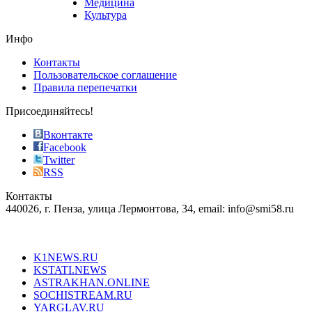
Медицина
store
Культура
on
the
Инфо
pursuit
of
Контакты
the
Пользовательское соглашение
most
Правила перепечатки
effective
sophistication
Присоединяйтесь!
also
just
Вконтакте
the
Facebook
right
Twitter
blend
RSS
in
Контакты
creation
440026, г. Пенза, улица Лермонтова, 34, email: info@smi58.ru
completely
unique
Все порталы НМГ
dazzling
type.
K1NEWS.RU
reddit
KSTATI.NEWS
sevenfridayreplica.ru
ASTRAKHAN.ONLINE
sevenfriday
SOCHISTREAM.RU
outlet
YARGLAV.RU
is