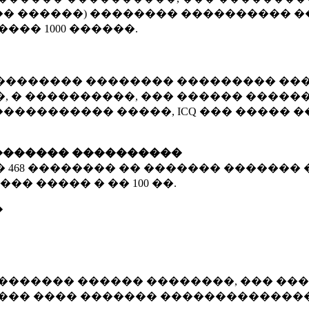
� ������) �������� ���������� �
�����
1000 ������
.
�������� �������� ��������� ���
 � ����������, ��� ������ �������
����������� �����, ICQ ��� �����
������� ����������
�
468 ��������
�� ������� ������� 
��� ����� � ��
100 ��.
�
������� ������ ��������, ��� ���
���� ���� ������� ��������������