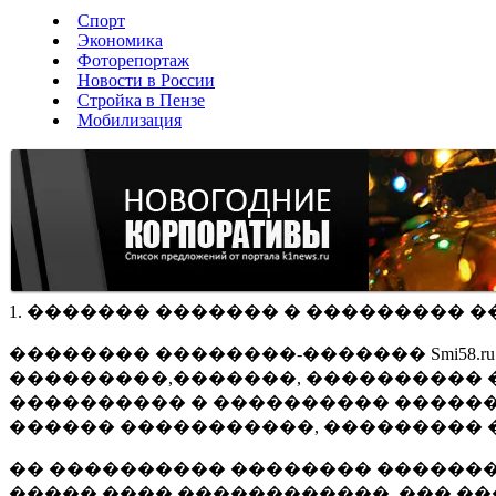
Спорт
Экономика
Фоторепортаж
Новости в России
Стройка в Пензе
Мобилизация
1. ������� ������� � ��������� �
�������� ��������-������� Smi58.
���������,�������, ���������� �
���������� � ���������� ������
������ �����������, ��������� 
�� ���������� �������� �������
����� ���� ������������, ��� ��