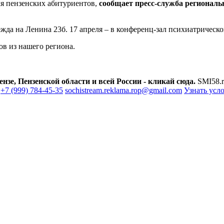
я пензенских абитуриентов,
сообщает пресс-служба региональ
ежда на Ленина 23б. 17 апреля – в конференц-зал психиатрическ
ов из нашего региона.
зе, Пензенской области и всей России - кликай сюда.
SMI58.r
+7 (999) 784-45-35
sochistream.reklama.rop@gmail.com
Узнать усл