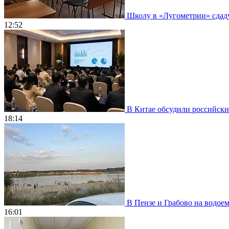
Школу в «Лугометрии» сдадут
12:52
В Китае обсудили российски
18:14
В Пензе и Грабово на водое
16:01