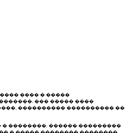
����� ���� � �����
�������. ��� ����� ����
���, ���������� ���������� ��
 � ��������. ������ ���������
�� � ����� �������� ��������.