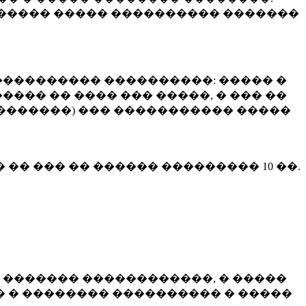
����� ����� ���������� �������
��������� ����������: ����� �
��� �� ���� ��� �����, � ��� ��
 ��������) ��� ����������� �����
� �� ��� �� ������ ���������
10 ��.
 ������� ������������, � �����
 � �������� ���������� � �����