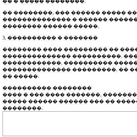
�� � ����� ��������.
�� ��������, ��� ������ ����� �
�������������� � ������ ������
�������� ������ �����.
3. ���������� � �������
�������� ���� ��������� �� ����
�������������� ����������. ���
������������. ���������� �����
�������������� ���������. �� �
�� �����.
���������� ��������
���� � ��� ���� �������, ������
����� ������ ������ ��� �� ���
��������.