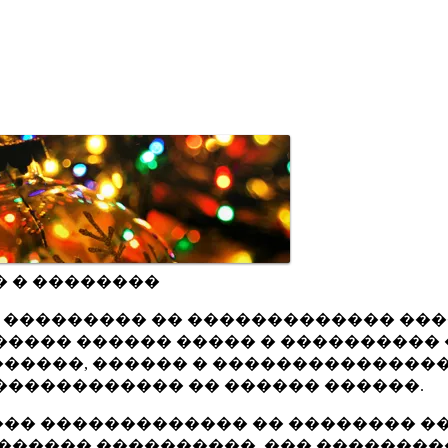
� � ��������
ru ��������� �� ������������� ��
���� ������ ����� � ���������� 
�����, ������ � ���������������
������������ �� ������ ������.
�� ������������� �� �������� ��
������ ����������, ��� ��������