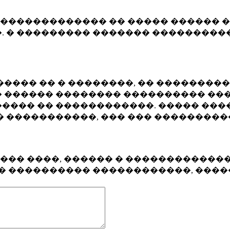
�������������� �� ����� ������ �
. � ��������� ������� ����������
���� �� � ��������, �� ��������
 ������ �������� ���������� ���
���� �� ������������. ����� ���
� �����������, ��� ��� ��������
���� ����, ������ � ������������
�� ���������� ������������, ���