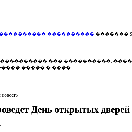
���������� ����������
������� Smi
 ����������� ��� ����������. ���
���� ����� � ����.
 новость
оведет День открытых дверей 
.