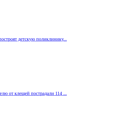
построят детскую поликлинику...
елю от клещей пострадали 114 ...