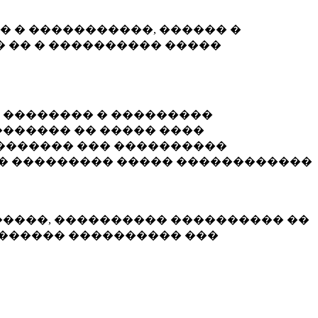
� � �����������, ������ �
 �� � ���������� �����
� �������� � ���������
������ �� ����� ����
������� ��� ����������
�� ��������� ����� ������������
�����, ���������� ���������� ��
������� ���������� ���