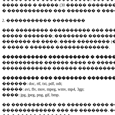
���� ��� � ����� (
30 �����
�������
� ����������� ��� ������� � ��
2. ����������� ��������
��� �������� ���������� ��� ��
����� �������; �������� �������,
������� �� ����; ���� �������� (
� ���� � ������ �������������.
����������� ���������� � ����
���������� ������ ���� �� ����
������������ ������ ���������
��������� ��� �������� ������
������:
doc, rtf, txt, pdf, odt;
�����:
avi, flv, mov, mpeg, wmv, mp4, 3gp;
����:
jpg, jpeg, png, gif, bmp.
�� ����������� �� ������ ���� �
������������� ��� �� �������. 