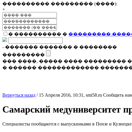
���������� ��������� (����):
+
� ���������� �
��������� ����
- ������� ������� � ��������
���������
��� ����, ����� ���� ���������
� ������ ������������� �������
Вернуться назад
/
15 Апреля 2016, 10:31,
smi58.ru
Сообщить нам
Самарский медуниверситет пр
Специалисты пообщаются с выпускниками в Пензе и Кузнецке