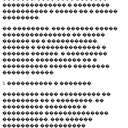
�������������� � ��������
���������� � ����� �� � �����
��������.
�� ��������, ��� ������ �����
��������������� �� �����
������ �� � �����������,
������ � �������������� �
������ ������. � ���������
������� ���������� �� �
���������� ����� ��������
������ �����.
3. ���������� � �������
�������� ���� ��������� ��
�������� �� � ��������, ��
��������� �������� �
��������� ��������������
����������. ��� ������
�������� ����������