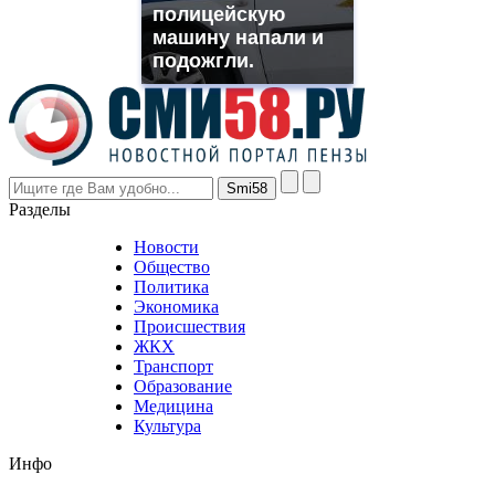
полицейскую
rolex
машину напали и
even
though
подожгли.
the
prices
are
higher
however
visitors
nevertheless
Разделы
believe
that
Новости
good
Общество
value.
Политика
who
Экономика
sells
Происшествия
the
ЖКХ
best
Транспорт
phyrevape.com
Образование
vape
Медицина
store
Культура
on
the
Инфо
pursuit