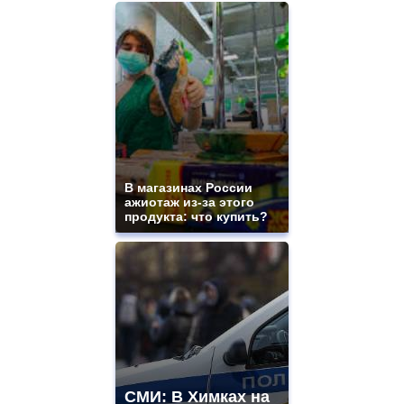
https://www.replicasrelojes.to/
mens
and
ladies
watches
for
sale.
best
vape
shops
site.
В магазинах России
offer
ажиотаж из-за этого
all
продукта: что купить?
kinds
of
high
quality
https://www.phoenix-
suns.ru/
which
you
need.
replica
franck
СМИ: В Химках на
muller