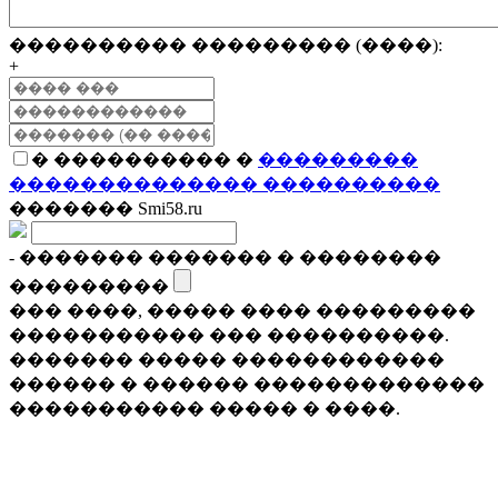
���������� ��������� (����):
+
� ���������� �
���������
�������������� ����������
������� Smi58.ru
- ������� ������� � ��������
���������
��� ����, ����� ���� ���������
����������� ��� ����������.
������� ����� ������������
������ � ������ �������������
����������� ����� � ����.