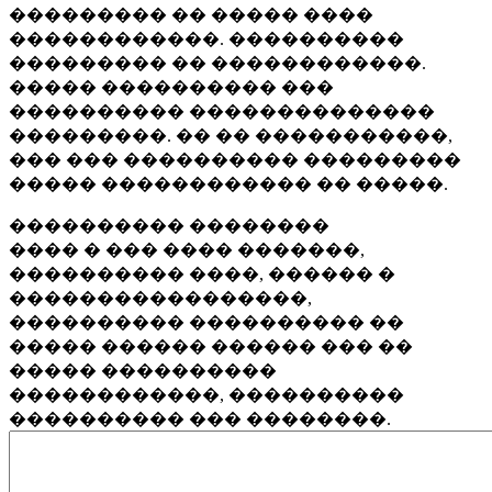
��������� �� ����� ����
������������. ����������
��������� �� ������������.
����� ���������� ���
���������� ��������������
���������. �� �� �����������,
��� ��� ���������� ���������
����� ������������ �� �����.
���������� ��������
���� � ��� ���� �������,
���������� ����, ������ �
�����������������,
���������� ���������� ��
����� ������ ������ ��� ��
����� ����������
������������, ����������
���������� ��� ��������.