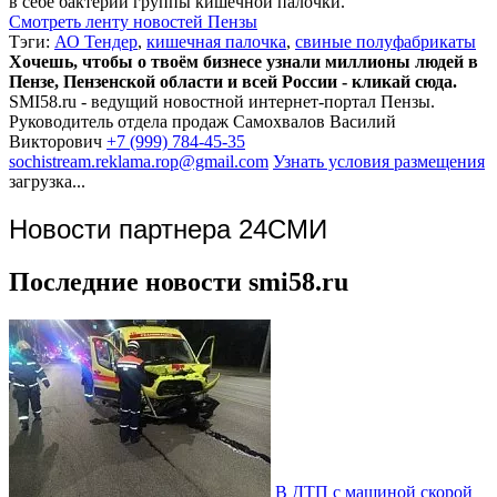
в себе бактерии группы кишечной палочки.
Смотреть ленту новостей Пензы
Тэги:
АО Тендер
,
кишечная палочка
,
свиные полуфабрикаты
Хочешь, чтобы о твоём бизнесе узнали миллионы людей в
Пензе, Пензенской области и всей России - кликай сюда.
SMI58.ru - ведущий новостной интернет-портал Пензы.
Руководитель отдела продаж
Самохвалов Василий
Викторович
+7 (999) 784-45-35
sochistream.reklama.rop@gmail.com
Узнать условия размещения
загрузка...
Новости партнера 24СМИ
Последние новости smi58.ru
В ДТП с машиной скорой