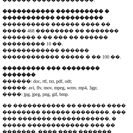
����������� ���������� �
����������� ����������
���������� ������ ���� ��
�����
468 ��������
�� �������
������� � �� ��� �� ������
���������
10 ��.
������������ ������
������������ ����� � ��
100 ��.
��������� ��� ��������
�������
������:
doc, rtf, txt, pdf, odt;
�����:
avi, flv, mov, mpeg, wmv, mp4, 3gp;
����:
jpg, jpeg, png, gif, bmp.
�� ����������� �� ������ ����
�������� ������ ��������, ���
��� ������� ������������, �
����� ������������� ��� ��
�������. ���� ���� �������