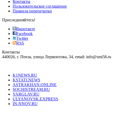
of
Контакты
the
Пользовательское соглашение
most
Правила перепечатки
effective
sophistication
Присоединяйтесь!
also
just
Вконтакте
the
Facebook
right
Twitter
blend
RSS
in
Контакты
creation
440026, г. Пенза, улица Лермонтова, 34, email: info@smi58.ru
completely
unique
Все порталы НМГ
dazzling
type.
K1NEWS.RU
reddit
KSTATI.NEWS
sevenfridayreplica.ru
ASTRAKHAN.ONLINE
sevenfriday
SOCHISTREAM.RU
outlet
YARGLAV.RU
is
ULYANOVSK.EXPRESS
the
IN-NNOV.RU
first
choice
Согласие на обработку персональных данных
Политика по
for
защите персональных данных