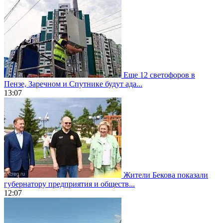
Еще 12 светофоров в
Пензе, Заречном и Спутнике будут ада...
13:07
Жители Бекова показали
губернатору предприятия и обществ...
12:07