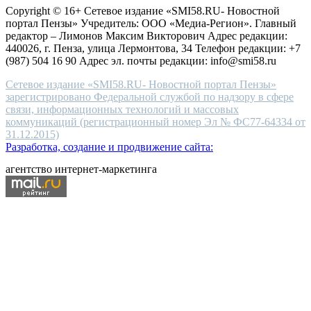
high-
Copyright © 16+ Сетевое издание «SMI58.RU- Новостной
end
портал Пензы» Учредитель: ООО «Медиа-Регион». Главный
people.
редактор – Лимонов Максим Викторович Адрес редакции:
440026, г. Пенза, улица Лермонтова, 34 Телефон редакции: +7
(987) 504 16 90 Адрес эл. почты редакции: info@smi58.ru
Сетевое издание «SMI58.RU- Новостной портал Пензы»
зарегистрировано Федеральной службой по надзору в сфере
связи, информационных технологий и массовых
коммуникаций (регистрационный номер Эл № ФС77-64334 от
31.12.2015)
Разработка, создание и продвижение сайта:
агентство интернет-маркетинга