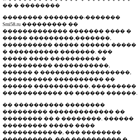
�� � ��������
�������� ��������-�������
Smi58.ru ��������� ��
������������� ������� ���� �
����� ���������,�������,
���������� ����� ������ �����
� ���������� �������. ���
����� ���� ���������� �
���������� �����������,
������ � ������������������,
���������� ���������� ��
������ �����������, ���������
������������ �� ������ ������.
�� ���������� ��������
��������� ������������� ��
�������� �� � ��������. ������
��������� ����� ����
������������, ��� ��������
����������, ��� ���������� �