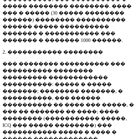
����� �������� ��������. ����
��� � ����� (
30 �����
��������
������) �������� ����������
������ ����� ����������
������� � ����������� ���
������� � �������
1000 ������
.
2. ����������� ��������
��� �������� ���������� ���
���������� ��������
��������� ������������
����������: ����� � �����
�������; �������� �������, �
����������, ��� ������
���������� �� ���� ��� �����, �
��� �� ������� �� ����; ����
�������� (����������� �����,
ICQ ��� ����� ��������) ���
����������� ����� � ���� �
������ �������������.