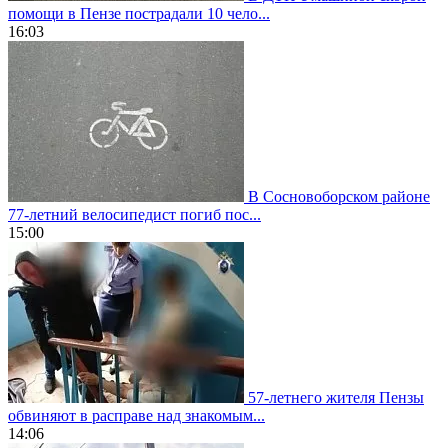
помощи в Пензе пострадали 10 чело...
16:03
В Сосновоборском районе
77-летний велосипедист погиб пос...
15:00
57-летнего жителя Пензы
обвиняют в расправе над знакомым...
14:06