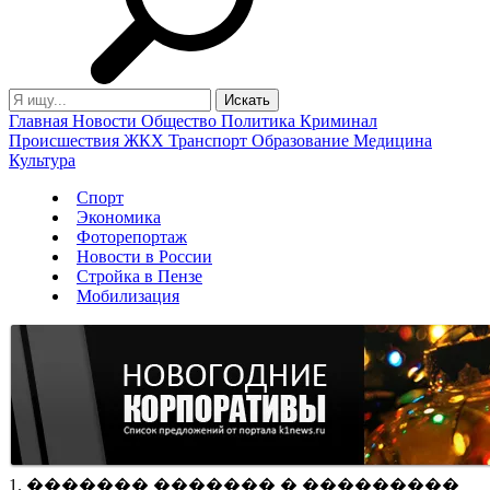
Главная
Новости
Общество
Политика
Криминал
Происшествия
ЖКХ
Транспорт
Образование
Медицина
Культура
Спорт
Экономика
Фоторепортаж
Новости в России
Стройка в Пензе
Мобилизация
1. ������� ������� � ���������