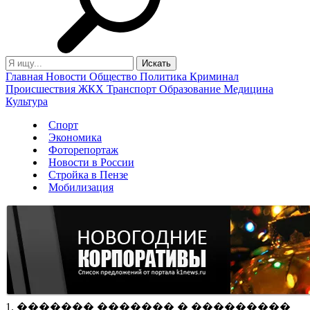
Главная
Новости
Общество
Политика
Криминал
Происшествия
ЖКХ
Транспорт
Образование
Медицина
Культура
Спорт
Экономика
Фоторепортаж
Новости в России
Стройка в Пензе
Мобилизация
1. ������� ������� � ���������