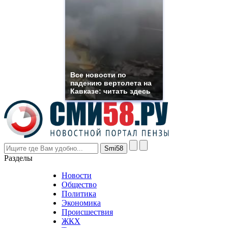
suns.ru/
which
you
need.
replica
franck
muller
rolex
Все новости по
even
падению вертолета на
though
Кавказе: читать здесь
the
prices
are
higher
however
visitors
nevertheless
Разделы
believe
that
Новости
good
Общество
value.
Политика
who
Экономика
sells
Происшествия
the
ЖКХ
best