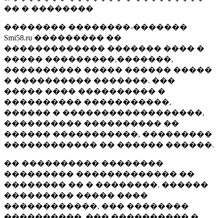
�� � ��������
�������� ��������-�������
Smi58.ru ��������� ��
������������� ������� ���� �
����� ���������,�������,
���������� ����� ������ �����
� ���������� �������. ���
����� ���� ���������� �
���������� �����������,
������ � ������������������,
���������� ���������� ��
������ �����������, ���������
������������ �� ������ ������.
�� ���������� ��������
��������� ������������� ��
�������� �� � ��������. ������
��������� ����� ����
������������, ��� ��������
����������, ��� ���������� �