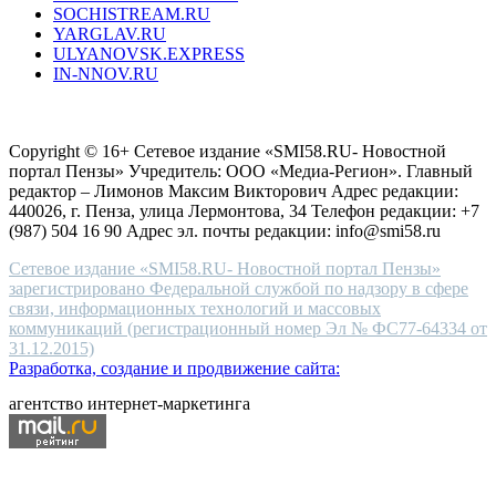
SOCHISTREAM.RU
outlet
YARGLAV.RU
is
ULYANOVSK.EXPRESS
the
IN-NNOV.RU
first
choice
Согласие на обработку персональных данных
Политика по
for
защите персональных данных
high-
Copyright © 16+ Сетевое издание «SMI58.RU- Новостной
end
портал Пензы» Учредитель: ООО «Медиа-Регион». Главный
people.
редактор – Лимонов Максим Викторович Адрес редакции:
440026, г. Пенза, улица Лермонтова, 34 Телефон редакции: +7
(987) 504 16 90 Адрес эл. почты редакции: info@smi58.ru
Сетевое издание «SMI58.RU- Новостной портал Пензы»
зарегистрировано Федеральной службой по надзору в сфере
связи, информационных технологий и массовых
коммуникаций (регистрационный номер Эл № ФС77-64334 от
31.12.2015)
Разработка, создание и продвижение сайта:
агентство интернет-маркетинга