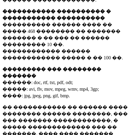
����������� ���������� �
����������� ����������
���������� ������ ���� ��
�����
468 ��������
�� �������
������� � �� ��� �� ������
���������
10 ��.
������������ ������
������������ ����� � ��
100 ��.
��������� ��� ��������
�������
������:
doc, rtf, txt, pdf, odt;
�����:
avi, flv, mov, mpeg, wmv, mp4, 3gp;
����:
jpg, jpeg, png, gif, bmp.
�� ����������� �� ������ ����
�������� ������ ��������, ���
��� ������� ������������, �
����� ������������� ��� ��
�������. ���� ���� �������