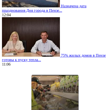
Назначена дата
празднования Дня города в Пензе...
12:04
75% жилых домов в Пензе
готовы к пуску тепла...
11:06
https://www.vapesstores.fr/
meilleure
cigarette
electronique
best
quality
aaa
swiss
movement.