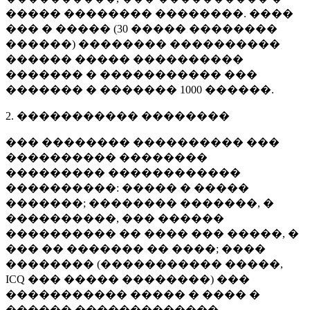
����� �������� ��������. ����
��� � ����� (
30 �����
��������
������) �������� ����������
������ ����� ����������
������� � ����������� ���
������� � �������
1000 ������
.
2. ����������� ��������
��� �������� ���������� ���
���������� ��������
��������� ������������
����������: ����� � �����
�������; �������� �������, �
����������, ��� ������
���������� �� ���� ��� �����, �
��� �� ������� �� ����; ����
�������� (����������� �����,
ICQ ��� ����� ��������) ���
����������� ����� � ���� �
������ �������������.