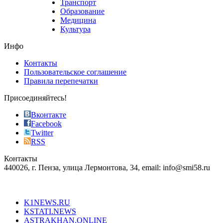
Транспорт
phyrevape.com
Образование
vape
Медицина
store
Культура
on
the
Инфо
pursuit
of
Контакты
the
Пользовательское соглашение
most
Правила перепечатки
effective
sophistication
Присоединяйтесь!
also
just
Вконтакте
the
Facebook
right
Twitter
blend
RSS
in
Контакты
creation
440026, г. Пенза, улица Лермонтова, 34, email: info@smi58.ru
completely
unique
Все порталы НМГ
dazzling
type.
K1NEWS.RU
reddit
KSTATI.NEWS
sevenfridayreplica.ru
ASTRAKHAN.ONLINE
sevenfriday