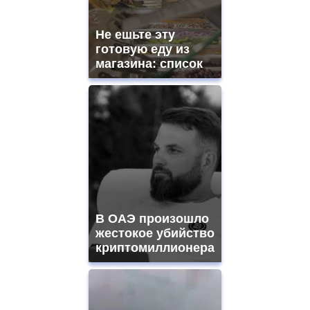
https://gradewatches.to/
mens
and
Не ешьте эту
ladies
готовую еду из
watches
магазина: список
for
sale.
https://www.replicasrelojes.to/
mens
and
ladies
watches
for
sale.
best
vape
shops
В ОАЭ произошло
site.
offer
жестокое убийство
all
криптомиллионера
kinds
of
high
quality
https://www.phoenix-