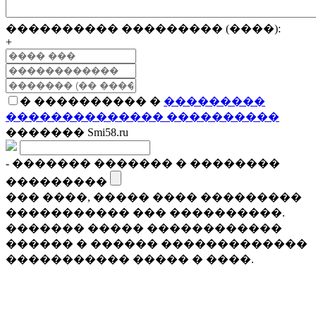
���������� ��������� (����):
+
� ���������� �
���������
�������������� ����������
������� Smi58.ru
- ������� ������� � ��������
���������
��� ����, ����� ���� ���������
����������� ��� ����������.
������� ����� ������������
������ � ������ �������������
����������� ����� � ����.