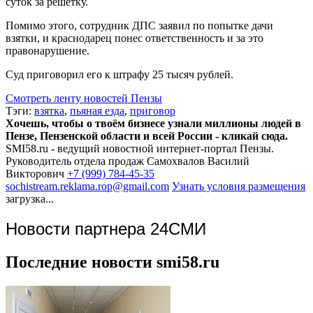
суток за решетку.
Помимо этого, сотрудник ДПС заявил по попытке дачи
взятки, и краснодарец понес ответственность и за это
правонарушение.
Суд приговорил его к штрафу 25 тысяч рублей.
Смотреть ленту новостей Пензы
Тэги:
взятка
,
пьяная езда
,
приговор
Хочешь, чтобы о твоём бизнесе узнали миллионы людей в
Пензе, Пензенской области и всей России - кликай сюда.
SMI58.ru - ведущий новостной интернет-портал Пензы.
Руководитель отдела продаж
Самохвалов Василий
Викторович
+7 (999) 784-45-35
sochistream.reklama.rop@gmail.com
Узнать условия размещения
загрузка...
Новости партнера 24СМИ
Последние новости smi58.ru