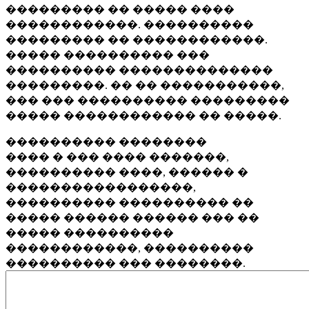
��������� �� ����� ����
������������. ����������
��������� �� ������������.
����� ���������� ���
���������� ��������������
���������. �� �� �����������,
��� ��� ���������� ���������
����� ������������ �� �����.
���������� ��������
���� � ��� ���� �������,
���������� ����, ������ �
�����������������,
���������� ���������� ��
����� ������ ������ ��� ��
����� ����������
������������, ����������
���������� ��� ��������.