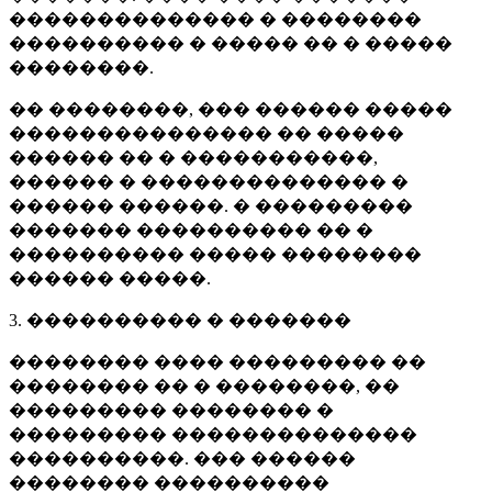
�������������� � ��������
���������� � ����� �� � �����
��������.
�� ��������, ��� ������ �����
��������������� �� �����
������ �� � �����������,
������ � �������������� �
������ ������. � ���������
������� ���������� �� �
���������� ����� ��������
������ �����.
3. ���������� � �������
�������� ���� ��������� ��
�������� �� � ��������, ��
��������� �������� �
��������� ��������������
����������. ��� ������
�������� ����������