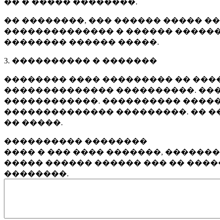
�� � ����� ��������.
�� ��������, ��� ������ ����� �
�������������� � ������ ������
�������� ������ �����.
3. ���������� � �������
�������� ���� ��������� �� ����
�������������� ����������. ���
������������. ���������� �����
�������������� ���������. �� �
�� �����.
���������� ��������
���� � ��� ���� �������, ������
����� ������ ������ ��� �� ���
��������.