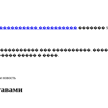
���������� ����������
������� Smi
 ����������� ��� ����������. ���
���� ����� � ����.
м новость
тавами