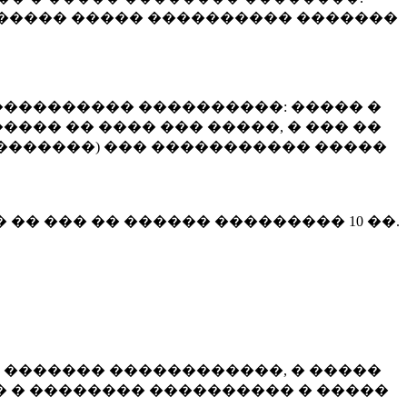
����� ����� ���������� �������
��������� ����������: ����� �
��� �� ���� ��� �����, � ��� ��
 ��������) ��� ����������� �����
� �� ��� �� ������ ���������
10 ��.
 ������� ������������, � �����
 � �������� ���������� � �����