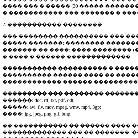
���� ��� � ����� (
30 �����
�������
� ����������� ��� ������� � ��
2. ����������� ��������
��� �������� ���������� ��� ��
����� �������; �������� �������,
������� �� ����; ���� �������� (
� ���� � ������ �������������.
����������� ���������� � ����
���������� ������ ���� �� ����
������������ ������ ���������
��������� ��� �������� ������
������:
doc, rtf, txt, pdf, odt;
�����:
avi, flv, mov, mpeg, wmv, mp4, 3gp;
����:
jpg, jpeg, png, gif, bmp.
�� ����������� �� ������ ���� �
������������� ��� �� �������. 