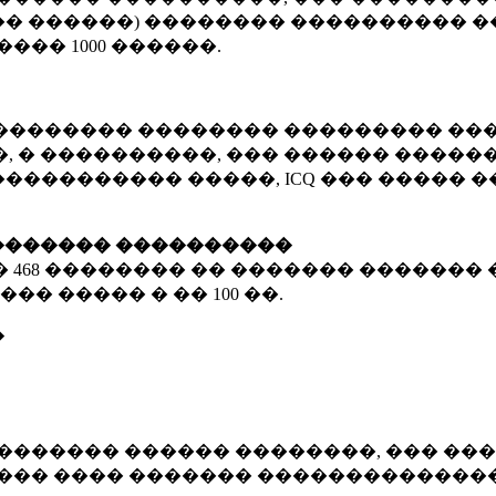
� ������) �������� ���������� �
�����
1000 ������
.
�������� �������� ��������� ���
 � ����������, ��� ������ �������
����������� �����, ICQ ��� �����
������� ����������
�
468 ��������
�� ������� ������� 
��� ����� � ��
100 ��.
�
������� ������ ��������, ��� ���
���� ���� ������� ��������������