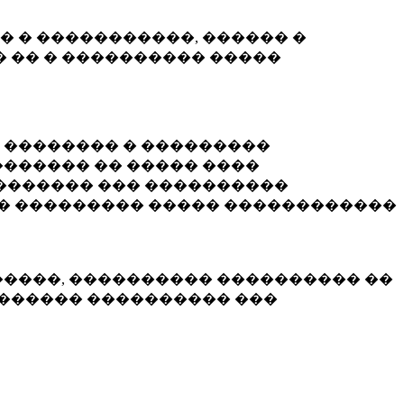
� � �����������, ������ �
 �� � ���������� �����
� �������� � ���������
������ �� ����� ����
������� ��� ����������
�� ��������� ����� ������������
�����, ���������� ���������� ��
������� ���������� ���