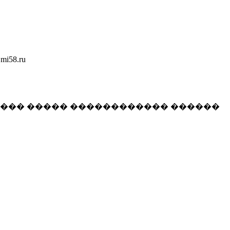
58.ru
���� ����� ������������ ������