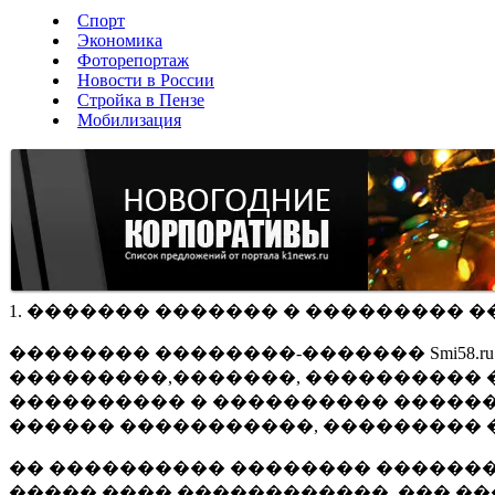
Спорт
Экономика
Фоторепортаж
Новости в России
Стройка в Пензе
Мобилизация
1. ������� ������� � ��������� �
�������� ��������-������� Smi58.
���������,�������, ���������� �
���������� � ���������� ������
������ �����������, ��������� 
�� ���������� �������� �������
����� ���� ������������, ��� ��