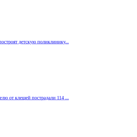
построят детскую поликлинику...
елю от клещей пострадали 114 ...