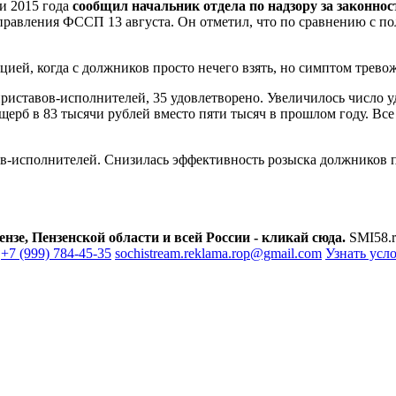
и 2015 года
сообщил начальник отдела по надзору за законно
правления ФССП 13 августа. Он отметил, что по сравнению с п
цией, когда с должников просто нечего взять, но симптом трев
риставов-исполнителей, 35 удовлетворено. Увеличилось число 
ерб в 83 тысячи рублей вместо пяти тысяч в прошлом году. Все 
вов-исполнителей. Снизилась эффективность розыска должников
зе, Пензенской области и всей России - кликай сюда.
SMI58.r
+7 (999) 784-45-35
sochistream.reklama.rop@gmail.com
Узнать усл