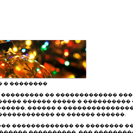
� � ��������
ru ��������� �� ������������� ��
���� ������ ����� � ���������� 
�����, ������ � ���������������
������������ �� ������ ������.
�� ������������� �� �������� ��
������ ����������, ��� ��������