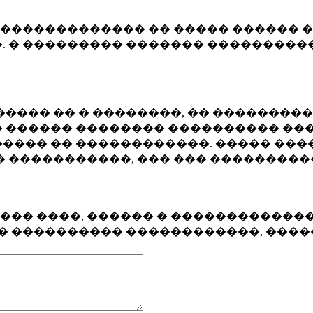
�������������� �� ����� ������ �
. � ��������� ������� ����������
���� �� � ��������, �� ��������
 ������ �������� ���������� ���
���� �� ������������. ����� ���
� �����������, ��� ��� ��������
���� ����, ������ � ������������
�� ���������� ������������, ���