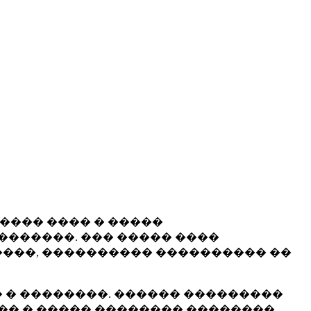
����� ���� � �����
�������. ��� ����� ����
���, ���������� ���������� ��
 � ��������. ������ ���������
�� � ����� �������� ��������.