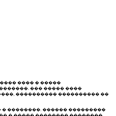
����� ���� � �����
�������. ��� ����� ����
���, ���������� ���������� ��
 � ��������. ������ ���������
�� � ����� �������� ��������.