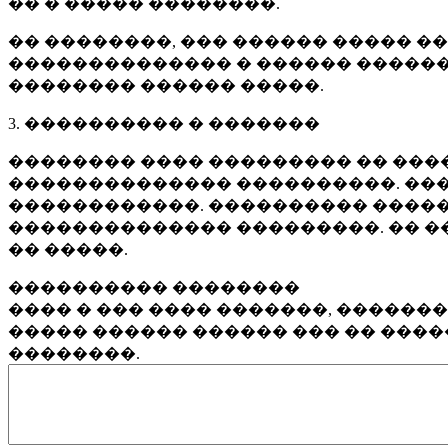
�� � ����� ��������.
�� ��������, ��� ������ ����� �
�������������� � ������ ������
�������� ������ �����.
3. ���������� � �������
�������� ���� ��������� �� ����
�������������� ����������. ���
������������. ���������� �����
�������������� ���������. �� �
�� �����.
���������� ��������
���� � ��� ���� �������, ������
����� ������ ������ ��� �� ���
��������.