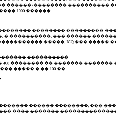
� ������) �������� ���������� �
�����
1000 ������
.
�������� �������� ��������� ���
 � ����������, ��� ������ �������
����������� �����, ICQ ��� �����
������� ����������
�
468 ��������
�� ������� ������� 
��� ����� � ��
100 ��.
�
������� ������ ��������, ��� ���
���� ���� ������� ��������������