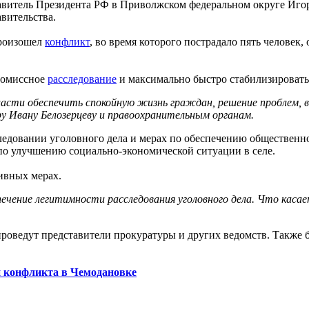
тавитель Президента РФ в Приволжском федеральном округе Иго
авительства.
произошел
конфликт
, во время которого пострадало пять человек,
ромиссное
расследование
и максимально быстро стабилизировать
бласти обеспечить спокойную жизнь граждан, решение проблем, в
ру Ивану Белозерцеву и правоохранительным органам.
ледовании уголовного дела и мерах по обеспечению общественн
по улучшению социально-экономической ситуации в селе.
ивных мерах.
ечение легитимности расследования уголовного дела. Что каса
проведут представители прокуратуры и других ведомств. Также б
и конфликта в Чемодановке