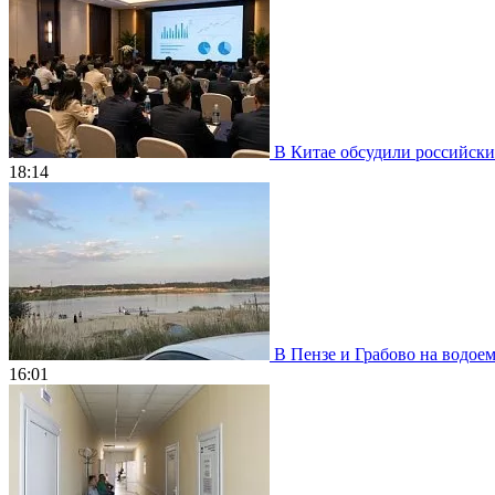
В Китае обсудили российски
18:14
В Пензе и Грабово на водое
16:01