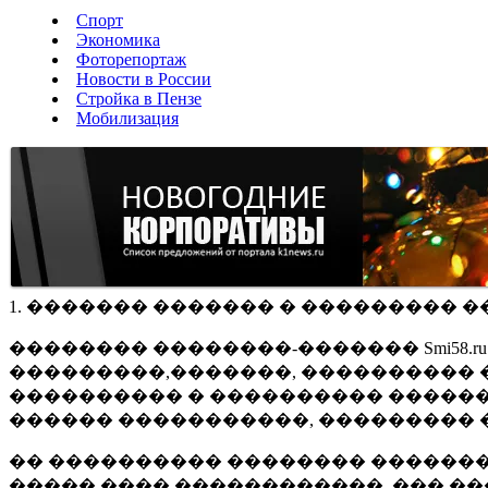
Спорт
Экономика
Фоторепортаж
Новости в России
Стройка в Пензе
Мобилизация
1. ������� ������� � ��������� �
�������� ��������-������� Smi58.
���������,�������, ���������� �
���������� � ���������� ������
������ �����������, ��������� 
�� ���������� �������� �������
����� ���� ������������, ��� ��