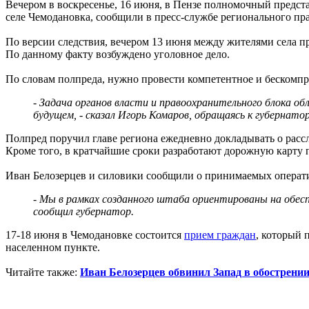
Вечером в воскресенье, 16 июня, в Пензе полномочный предс
селе Чемодановка, сообщили в пресс-службе регионального пр
По версии следствия, вечером 13 июня между жителями села 
По данному факту возбуждено уголовное дело.
По словам полпреда, нужно провести компетентное и бескомп
- Задача органов власти и правоохранительного блока о
будущем, - сказал Игорь Комаров, обращаясь к губернато
Полпред поручил главе региона ежедневно докладывать о расс
Кроме того, в кратчайшие сроки разработают дорожную карту 
Иван Белозерцев и силовики сообщили о принимаемых операт
- Мы в рамках созданного штаба ориентированы на обесп
сообщил губернатор.
17-18 июня в Чемодановке состоится
прием граждан
, который 
населенном пункте.
Читайте также:
Иван Белозерцев обвинил Запад в обострени