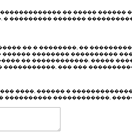
�������������� �� ����� ������ �
. � ��������� ������� ����������
���� �� � ��������, �� ��������
 ������ �������� ���������� ���
���� �� ������������. ����� ���
� �����������, ��� ��� ��������
���� ����, ������ � ������������
�� ���������� ������������, ���