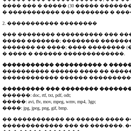
���� ��� � ����� (
30 �����
�������
� ����������� ��� ������� � ��
2. ����������� ��������
��� �������� ���������� ��� ��
����� �������; �������� �������,
������� �� ����; ���� �������� (
� ���� � ������ �������������.
����������� ���������� � ����
���������� ������ ���� �� ����
������������ ������ ���������
��������� ��� �������� ������
������:
doc, rtf, txt, pdf, odt;
�����:
avi, flv, mov, mpeg, wmv, mp4, 3gp;
����:
jpg, jpeg, png, gif, bmp.
�� ����������� �� ������ ���� �
������������� ��� �� �������. 