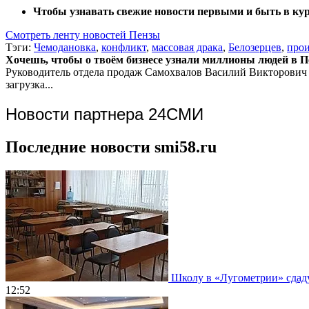
Чтобы узнавать свежие новости первыми и быть в кур
Смотреть ленту новостей Пензы
Тэги:
Чемодановка
,
конфликт
,
массовая драка
,
Белозерцев
,
про
Хочешь, чтобы о твоём бизнесе узнали миллионы людей в Пен
Руководитель отдела продаж
Самохвалов Василий Викторович
загрузка...
Новости партнера 24СМИ
Последние новости smi58.ru
Школу в «Лугометрии» сдадут
12:52