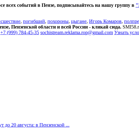
се всех событий в Пензе, подписывайтесь на нашу группу в
"
исшествие
,
погибший
,
похороны
,
цыгане
,
Игорь Комаров
,
полпре
зе, Пензенской области и всей России - кликай сюда.
SMI58.r
+7 (999) 784-45-35
sochistream.reklama.rop@gmail.com
Узнать усл
 до 20 августа: в Пензенской ...