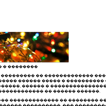
� � ��������
ru ��������� �� ������������� ��
���� ������ ����� � ���������� 
�����, ������ � ���������������
������������ �� ������ ������.
�� ������������� �� �������� ��
������ ����������, ��� ��������