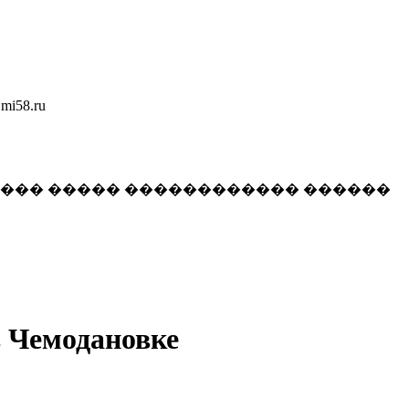
58.ru
���� ����� ������������ ������
в Чемодановке