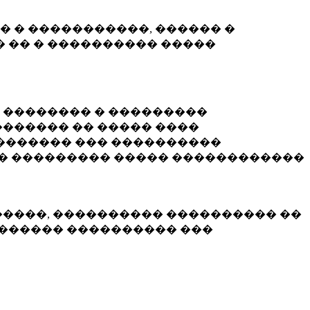
� � �����������, ������ �
 �� � ���������� �����
� �������� � ���������
������ �� ����� ����
������� ��� ����������
�� ��������� ����� ������������
�����, ���������� ���������� ��
������� ���������� ���