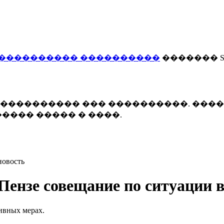
���������� ����������
������� Smi
 ����������� ��� ����������. ���
���� ����� � ����.
новость
Пензе совещание по ситуации 
ивных мерах.