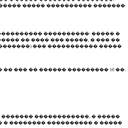
����� ����� ���������� �������
��������� ����������: ����� �
��� �� ���� ��� �����, � ��� ��
 ��������) ��� ����������� �����
� �� ��� �� ������ ���������
10 ��.
 ������� ������������, � �����
 � �������� ���������� � �����