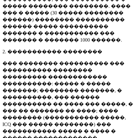
����� �������� ��������. ����
��� � ����� (
30 �����
��������
������) �������� ����������
������ ����� ����������
������� � ����������� ���
������� � �������
1000 ������
.
2. ����������� ��������
��� �������� ���������� ���
���������� ��������
��������� ������������
����������: ����� � �����
�������; �������� �������, �
����������, ��� ������
���������� �� ���� ��� �����, �
��� �� ������� �� ����; ����
�������� (����������� �����,
ICQ ��� ����� ��������) ���
����������� ����� � ���� �
������ �������������.