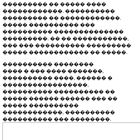
��������� �� ����� ����
������������. ����������
��������� �� ������������.
����� ���������� ���
���������� ��������������
���������. �� �� �����������,
��� ��� ���������� ���������
����� ������������ �� �����.
���������� ��������
���� � ��� ���� �������,
���������� ����, ������ �
�����������������,
���������� ���������� ��
����� ������ ������ ��� ��
����� ����������
������������, ����������
���������� ��� ��������.