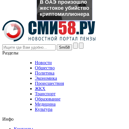
В ОАЭ произошло
rolex
жестокое убийство
even
though
криптомиллионера
the
prices
are
higher
however
visitors
nevertheless
Разделы
believe
that
Новости
good
Общество
value.
Политика
who
Экономика
sells
Происшествия
the
ЖКХ
best
Транспорт
phyrevape.com
Образование
vape
Медицина
store
Культура
on
the
Инфо
pursuit
of
Контакты