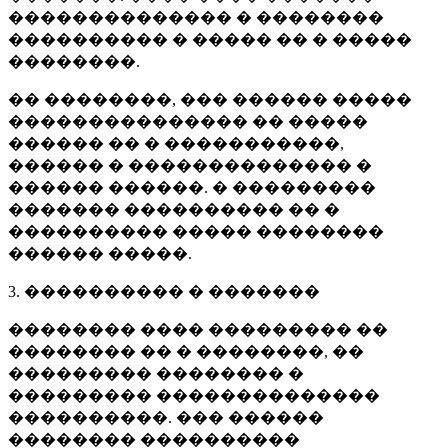
�������������� � ��������
���������� � ����� �� � �����
��������.
�� ��������, ��� ������ �����
��������������� �� �����
������ �� � �����������,
������ � �������������� �
������ ������. � ���������
������� ���������� �� �
���������� ����� ��������
������ �����.
3. ���������� � �������
�������� ���� ��������� ��
�������� �� � ��������, ��
��������� �������� �
��������� ��������������
����������. ��� ������
�������� ����������