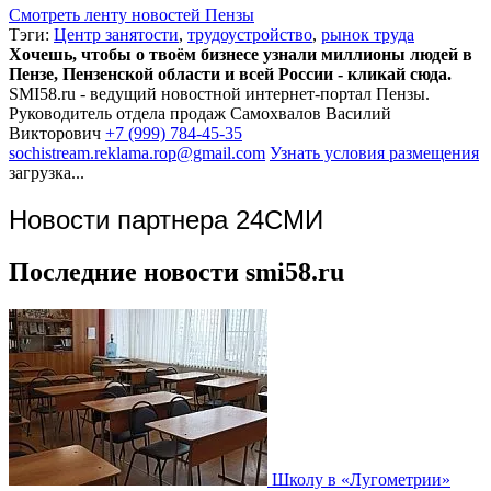
Смотреть ленту новостей Пензы
Тэги:
Центр занятости
,
трудоустройство
,
рынок труда
Хочешь, чтобы о твоём бизнесе узнали миллионы людей в
Пензе, Пензенской области и всей России - кликай сюда.
SMI58.ru - ведущий новостной интернет-портал Пензы.
Руководитель отдела продаж
Самохвалов Василий
Викторович
+7 (999) 784-45-35
sochistream.reklama.rop@gmail.com
Узнать условия размещения
загрузка...
Новости партнера 24СМИ
Последние новости smi58.ru
Школу в «Лугометрии»