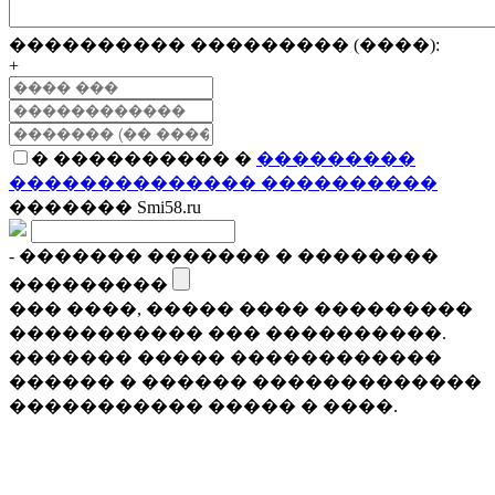
���������� ��������� (����):
+
� ���������� �
���������
�������������� ����������
������� Smi58.ru
- ������� ������� � ��������
���������
��� ����, ����� ���� ���������
����������� ��� ����������.
������� ����� ������������
������ � ������ �������������
����������� ����� � ����.