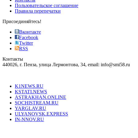
the
Пользовательское соглашение
most
Правила перепечатки
effective
sophistication
Присоединяйтесь!
also
just
Вконтакте
the
Facebook
right
Twitter
blend
RSS
in
Контакты
creation
440026, г. Пенза, улица Лермонтова, 34, email: info@smi58.ru
completely
unique
Все порталы НМГ
dazzling
type.
K1NEWS.RU
reddit
KSTATI.NEWS
sevenfridayreplica.ru
ASTRAKHAN.ONLINE
sevenfriday
SOCHISTREAM.RU
outlet
YARGLAV.RU
is
ULYANOVSK.EXPRESS
the
IN-NNOV.RU
first
choice
Согласие на обработку персональных данных
Политика по
for
защите персональных данных
high-