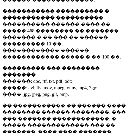
����������� ���������� �
����������� ����������
���������� ������ ���� ��
�����
468 ��������
�� �������
������� � �� ��� �� ������
���������
10 ��.
������������ ������
������������ ����� � ��
100 ��.
��������� ��� ��������
�������
������:
doc, rtf, txt, pdf, odt;
�����:
avi, flv, mov, mpeg, wmv, mp4, 3gp;
����:
jpg, jpeg, png, gif, bmp.
�� ����������� �� ������ ����
�������� ������ ��������, ���
��� ������� ������������, �
����� ������������� ��� ��
�������. ���� ���� �������