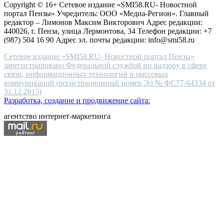
Copyright © 16+ Сетевое издание «SMI58.RU- Новостной
end
портал Пензы» Учредитель: ООО «Медиа-Регион». Главный
people.
редактор – Лимонов Максим Викторович Адрес редакции:
440026, г. Пенза, улица Лермонтова, 34 Телефон редакции: +7
(987) 504 16 90 Адрес эл. почты редакции: info@smi58.ru
Сетевое издание «SMI58.RU- Новостной портал Пензы»
зарегистрировано Федеральной службой по надзору в сфере
связи, информационных технологий и массовых
коммуникаций (регистрационный номер Эл № ФС77-64334 от
31.12.2015)
Разработка, создание и продвижение сайта:
агентство интернет-маркетинга