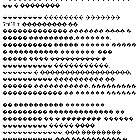
�� � ��������
�������� ��������-�������
Smi58.ru ��������� ��
������������� ������� ���� �
����� ���������,�������,
���������� ����� ������ �����
� ���������� �������. ���
����� ���� ���������� �
���������� �����������,
������ � ������������������,
���������� ���������� ��
������ �����������, ���������
������������ �� ������ ������.
�� ���������� ��������
��������� ������������� ��
�������� �� � ��������. ������
��������� ����� ����
������������, ��� ��������
����������, ��� ���������� �