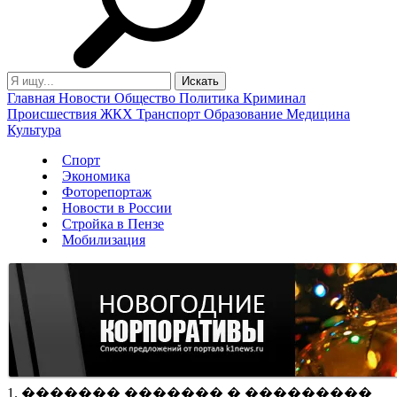
Главная
Новости
Общество
Политика
Криминал
Происшествия
ЖКХ
Транспорт
Образование
Медицина
Культура
Спорт
Экономика
Фоторепортаж
Новости в России
Стройка в Пензе
Мобилизация
1. ������� ������� � ���������