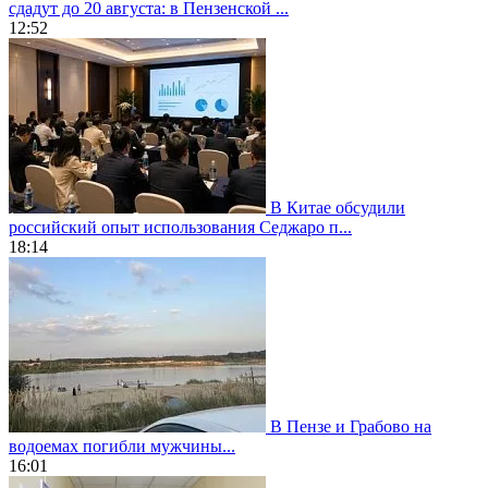
сдадут до 20 августа: в Пензенской ...
12:52
В Китае обсудили
российский опыт использования Седжаро п...
18:14
В Пензе и Грабово на
водоемах погибли мужчины...
16:01