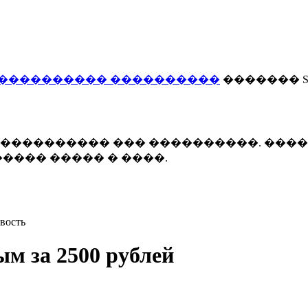
���������� ����������
������� Smi
 ����������� ��� ����������. ���
���� ����� � ����.
вость
ым за 2500 рублей