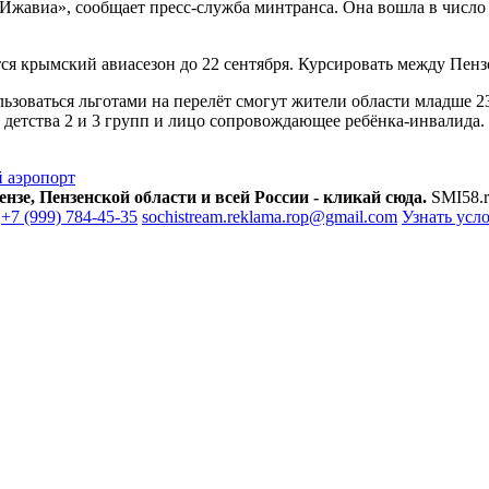
Ижавиа», сообщает пресс-служба минтранса. Она вошла в число
я крымский авиасезон до 22 сентября. Курсировать между Пенз
ьзоваться льготами на перелёт смогут жители области младше 2
детства 2 и 3 групп и лицо сопровождающее ребёнка-инвалида.
 аэропорт
зе, Пензенской области и всей России - кликай сюда.
SMI58.r
+7 (999) 784-45-35
sochistream.reklama.rop@gmail.com
Узнать усл