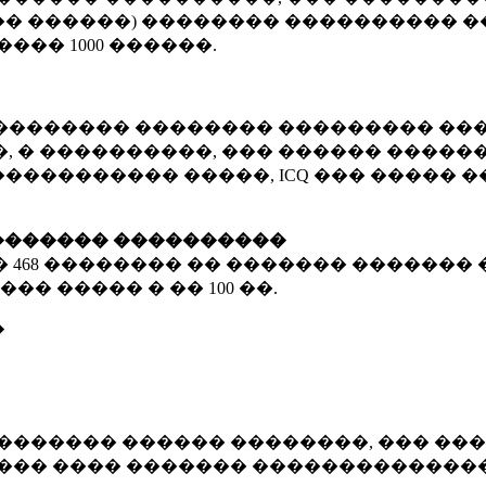
� ������) �������� ���������� �
�����
1000 ������
.
�������� �������� ��������� ���
 � ����������, ��� ������ �������
����������� �����, ICQ ��� �����
������� ����������
�
468 ��������
�� ������� ������� 
��� ����� � ��
100 ��.
�
������� ������ ��������, ��� ���
���� ���� ������� ��������������