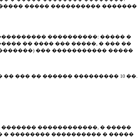
����� ����� ���������� �������
��������� ����������: ����� �
��� �� ���� ��� �����, � ��� ��
 ��������) ��� ����������� �����
� �� ��� �� ������ ���������
10 ��.
 ������� ������������, � �����
 � �������� ���������� � �����