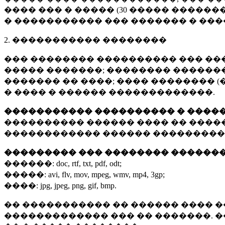
���� ��� � ����� (
30 �����
�������
� ����������� ��� ������� � ��
2. ����������� ��������
��� �������� ���������� ��� ��
����� �������; �������� �������,
������� �� ����; ���� �������� (
� ���� � ������ �������������.
����������� ���������� � ����
���������� ������ ���� �� ����
������������ ������ ���������
��������� ��� �������� ������
������:
doc, rtf, txt, pdf, odt;
�����:
avi, flv, mov, mpeg, wmv, mp4, 3gp;
����:
jpg, jpeg, png, gif, bmp.
�� ����������� �� ������ ���� �
������������� ��� �� �������. 