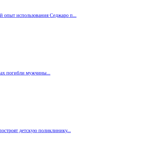
й опыт использования Седжаро п...
мах погибли мужчины...
построят детскую поликлинику...