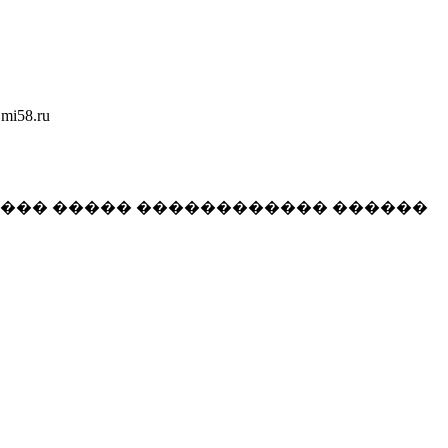
58.ru
���� ����� ������������ ������