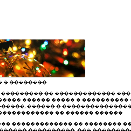
� � ��������
ru ��������� �� ������������� ��
���� ������ ����� � ���������� 
�����, ������ � ���������������
������������ �� ������ ������.
�� ������������� �� �������� ��
������ ����������, ��� ��������