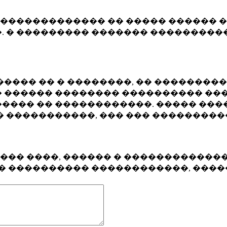
�������������� �� ����� ������ �
. � ��������� ������� ����������
���� �� � ��������, �� ��������
 ������ �������� ���������� ���
���� �� ������������. ����� ���
� �����������, ��� ��� ��������
���� ����, ������ � ������������
�� ���������� ������������, ���