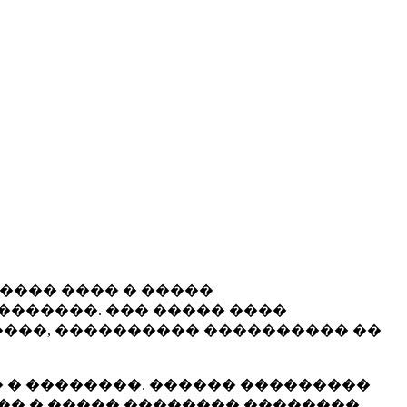
����� ���� � �����
�������. ��� ����� ����
���, ���������� ���������� ��
 � ��������. ������ ���������
�� � ����� �������� ��������.