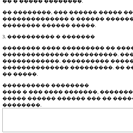
�� � ����� ��������.
�� ��������, ��� ������ ����� �
�������������� � ������ ������
�������� ������ �����.
3. ���������� � �������
�������� ���� ��������� �� ����
�������������� ����������. ���
������������. ���������� �����
�������������� ���������. �� �
�� �����.
���������� ��������
���� � ��� ���� �������, ������
����� ������ ������ ��� �� ���
��������.