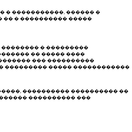
� � �����������, ������ �
 �� � ���������� �����
� �������� � ���������
������ �� ����� ����
������� ��� ����������
�� ��������� ����� ������������
�����, ���������� ���������� ��
������� ���������� ���