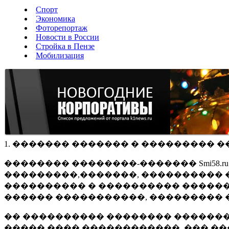
Спорт
Экономика
Фоторепортаж
Новости в России
Стройка в Пензе
Мобилизация
1. ������� ������� � ��������� �
�������� ��������-������� Smi58.
���������,�������, ���������� �
���������� � ���������� ������
������ �����������, ��������� 
�� ���������� �������� �������
����� ���� ������������, ��� ��