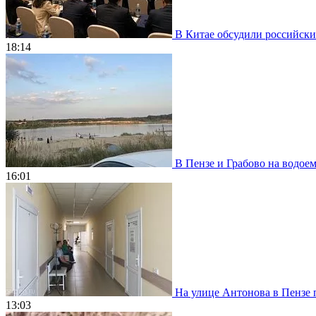
В Китае обсудили российски
18:14
В Пензе и Грабово на водое
16:01
На улице Антонова в Пензе 
13:03