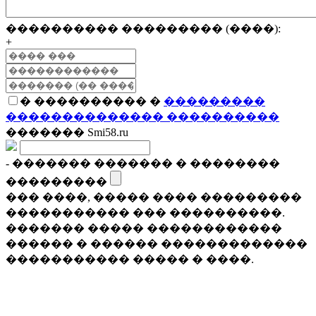
���������� ��������� (����):
+
� ���������� �
���������
�������������� ����������
������� Smi58.ru
- ������� ������� � ��������
���������
��� ����, ����� ���� ���������
����������� ��� ����������.
������� ����� ������������
������ � ������ �������������
����������� ����� � ����.