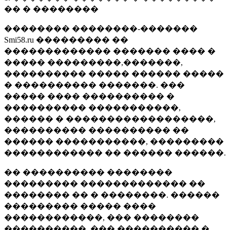
�� � ��������
�������� ��������-�������
Smi58.ru ��������� ��
������������� ������� ���� �
����� ���������,�������,
���������� ����� ������ �����
� ���������� �������. ���
����� ���� ���������� �
���������� �����������,
������ � ������������������,
���������� ���������� ��
������ �����������, ���������
������������ �� ������ ������.
�� ���������� ��������
��������� ������������� ��
�������� �� � ��������. ������
��������� ����� ����
������������, ��� ��������
����������, ��� ���������� �