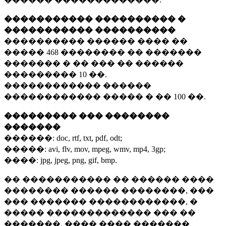
����������� ���������� �
����������� ����������
���������� ������ ���� ��
�����
468 ��������
�� �������
������� � �� ��� �� ������
���������
10 ��.
������������ ������
������������ ����� � ��
100 ��.
��������� ��� ��������
�������
������:
doc, rtf, txt, pdf, odt;
�����:
avi, flv, mov, mpeg, wmv, mp4, 3gp;
����:
jpg, jpeg, png, gif, bmp.
�� ����������� �� ������ ����
�������� ������ ��������, ���
��� ������� ������������, �
����� ������������� ��� ��
�������. ���� ���� �������