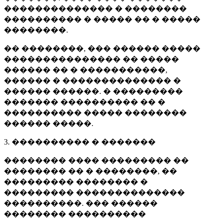
�������������� � ��������
���������� � ����� �� � �����
��������.
�� ��������, ��� ������ �����
��������������� �� �����
������ �� � �����������,
������ � �������������� �
������ ������. � ���������
������� ���������� �� �
���������� ����� ��������
������ �����.
3. ���������� � �������
�������� ���� ��������� ��
�������� �� � ��������, ��
��������� �������� �
��������� ��������������
����������. ��� ������
�������� ����������