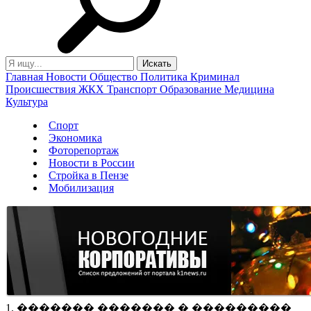
Главная
Новости
Общество
Политика
Криминал
Происшествия
ЖКХ
Транспорт
Образование
Медицина
Культура
Спорт
Экономика
Фоторепортаж
Новости в России
Стройка в Пензе
Мобилизация
1. ������� ������� � ���������