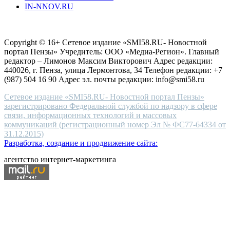
IN-NNOV.RU
first
choice
Согласие на обработку персональных данных
Политика по
for
защите персональных данных
high-
Copyright © 16+ Сетевое издание «SMI58.RU- Новостной
end
портал Пензы» Учредитель: ООО «Медиа-Регион». Главный
people.
редактор – Лимонов Максим Викторович Адрес редакции:
440026, г. Пенза, улица Лермонтова, 34 Телефон редакции: +7
(987) 504 16 90 Адрес эл. почты редакции: info@smi58.ru
Сетевое издание «SMI58.RU- Новостной портал Пензы»
зарегистрировано Федеральной службой по надзору в сфере
связи, информационных технологий и массовых
коммуникаций (регистрационный номер Эл № ФС77-64334 от
31.12.2015)
Разработка, создание и продвижение сайта:
агентство интернет-маркетинга