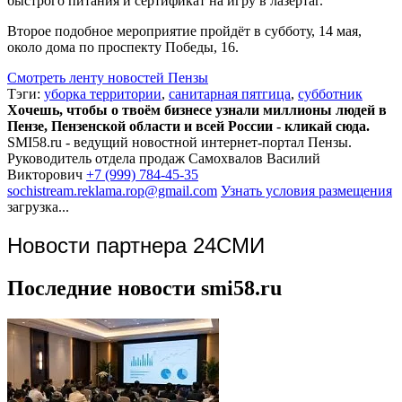
быстрого питания и сертификат на игру в лазертаг.
Второе подобное мероприятие пройдёт в субботу, 14 мая,
около дома по проспекту Победы, 16.
Смотреть ленту новостей Пензы
Тэги:
уборка территории
,
санитарная пятгица
,
субботник
Хочешь, чтобы о твоём бизнесе узнали миллионы людей в
Пензе, Пензенской области и всей России - кликай сюда.
SMI58.ru - ведущий новостной интернет-портал Пензы.
Руководитель отдела продаж
Самохвалов Василий
Викторович
+7 (999) 784-45-35
sochistream.reklama.rop@gmail.com
Узнать условия размещения
загрузка...
Новости партнера 24СМИ
Последние новости smi58.ru