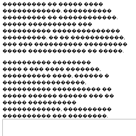
��������� �� ����� ����
������������. ����������
��������� �� ������������.
����� ���������� ���
���������� ��������������
���������. �� �� �����������,
��� ��� ���������� ���������
����� ������������ �� �����.
���������� ��������
���� � ��� ���� �������,
���������� ����, ������ �
�����������������,
���������� ���������� ��
����� ������ ������ ��� ��
����� ����������
������������, ����������
���������� ��� ��������.