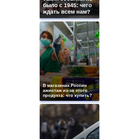
ladies
было с 1945: чего
watches
ждать всем нам?
for
sale.
https://www.replicasrelojes.to/
mens
and
ladies
watches
for
sale.
best
vape
shops
site.
В магазинах России
offer
ажиотаж из-за этого
all
продукта: что купить?
kinds
of
high
quality
https://www.phoenix-
suns.ru/
which
you