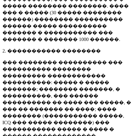
����� �������� ��������. ����
��� � ����� (
30 �����
��������
������) �������� ����������
������ ����� ����������
������� � ����������� ���
������� � �������
1000 ������
.
2. ����������� ��������
��� �������� ���������� ���
���������� ��������
��������� ������������
����������: ����� � �����
�������; �������� �������, �
����������, ��� ������
���������� �� ���� ��� �����, �
��� �� ������� �� ����; ����
�������� (����������� �����,
ICQ ��� ����� ��������) ���
����������� ����� � ���� �
������ �������������.