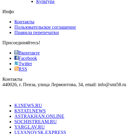
Культура
on
the
Инфо
pursuit
of
Контакты
the
Пользовательское соглашение
most
Правила перепечатки
effective
sophistication
Присоединяйтесь!
also
just
Вконтакте
the
Facebook
right
Twitter
blend
RSS
in
Контакты
creation
440026, г. Пенза, улица Лермонтова, 34, email: info@smi58.ru
completely
unique
Все порталы НМГ
dazzling
type.
K1NEWS.RU
reddit
KSTATI.NEWS
sevenfridayreplica.ru
ASTRAKHAN.ONLINE
sevenfriday
SOCHISTREAM.RU
outlet
YARGLAV.RU
is
ULYANOVSK.EXPRESS
the