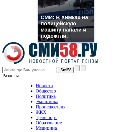
need.
replica
franck
СМИ: В Химках на
muller
полицейскую
rolex
машину напали и
even
though
подожгли.
the
prices
are
higher
however
visitors
nevertheless
Разделы
believe
that
Новости
good
Общество
value.
Политика
who
Экономика
sells
Происшествия
the
ЖКХ
best
Транспорт
phyrevape.com
Образование
vape
Медицина
store