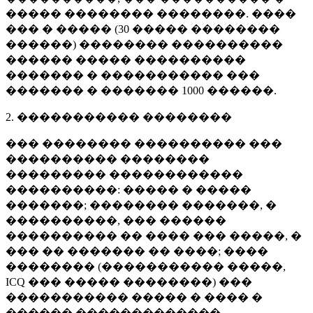
����� �������� ��������. ����
��� � ����� (
30 �����
��������
������) �������� ����������
������ ����� ����������
������� � ����������� ���
������� � �������
1000 ������
.
2. ����������� ��������
��� �������� ���������� ���
���������� ��������
��������� ������������
����������: ����� � �����
�������; �������� �������, �
����������, ��� ������
���������� �� ���� ��� �����, �
��� �� ������� �� ����; ����
�������� (����������� �����,
ICQ ��� ����� ��������) ���
����������� ����� � ���� �
������ �������������.