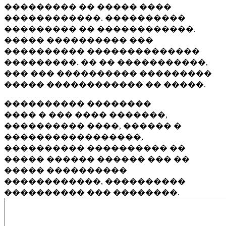
��������� �� ����� ����
������������. ����������
��������� �� ������������.
����� ���������� ���
���������� ��������������
���������. �� �� �����������,
��� ��� ���������� ���������
����� ������������ �� �����.
���������� ��������
���� � ��� ���� �������,
���������� ����, ������ �
�����������������,
���������� ���������� ��
����� ������ ������ ��� ��
����� ����������
������������, ����������
���������� ��� ��������.