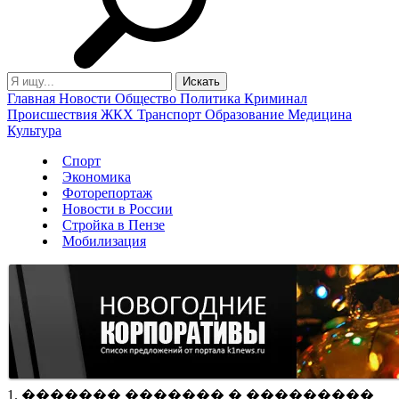
Главная
Новости
Общество
Политика
Криминал
Происшествия
ЖКХ
Транспорт
Образование
Медицина
Культура
Спорт
Экономика
Фоторепортаж
Новости в России
Стройка в Пензе
Мобилизация
1. ������� ������� � ���������