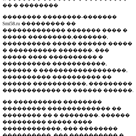
�� � ��������
�������� ��������-�������
Smi58.ru ��������� ��
������������� ������� ���� �
����� ���������,�������,
���������� ����� ������ �����
� ���������� �������. ���
����� ���� ���������� �
���������� �����������,
������ � ������������������,
���������� ���������� ��
������ �����������, ���������
������������ �� ������ ������.
�� ���������� ��������
��������� ������������� ��
�������� �� � ��������. ������
��������� ����� ����
������������, ��� ��������
����������, ��� ���������� �