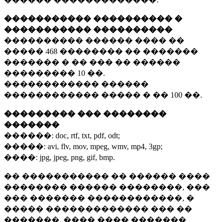
����������� ���������� �
����������� ����������
���������� ������ ���� ��
�����
468 ��������
�� �������
������� � �� ��� �� ������
���������
10 ��.
������������ ������
������������ ����� � ��
100 ��.
��������� ��� ��������
�������
������:
doc, rtf, txt, pdf, odt;
�����:
avi, flv, mov, mpeg, wmv, mp4, 3gp;
����:
jpg, jpeg, png, gif, bmp.
�� ����������� �� ������ ����
�������� ������ ��������, ���
��� ������� ������������, �
����� ������������� ��� ��
�������. ���� ���� �������