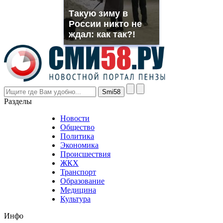
muller
Такую зиму в
rolex
России никто не
even
though
ждал: как так?!
the
prices
are
higher
however
visitors
nevertheless
Разделы
believe
that
Новости
good
Общество
value.
Политика
who
Экономика
sells
Происшествия
the
ЖКХ
best
Транспорт
phyrevape.com
Образование
vape
Медицина
store
Культура
on
the
Инфо
pursuit