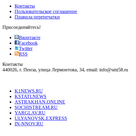
of
Контакты
the
Пользовательское соглашение
most
Правила перепечатки
effective
sophistication
Присоединяйтесь!
also
just
Вконтакте
the
Facebook
right
Twitter
blend
RSS
in
Контакты
creation
440026, г. Пенза, улица Лермонтова, 34, email: info@smi58.ru
completely
unique
Все порталы НМГ
dazzling
type.
K1NEWS.RU
reddit
KSTATI.NEWS
sevenfridayreplica.ru
ASTRAKHAN.ONLINE
sevenfriday
SOCHISTREAM.RU
outlet
YARGLAV.RU
is
ULYANOVSK.EXPRESS
the
IN-NNOV.RU
first
choice
Согласие на обработку персональных данных
Политика по
for