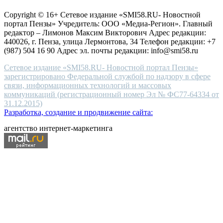
защите персональных данных
high-
Copyright © 16+ Сетевое издание «SMI58.RU- Новостной
end
портал Пензы» Учредитель: ООО «Медиа-Регион». Главный
people.
редактор – Лимонов Максим Викторович Адрес редакции:
440026, г. Пенза, улица Лермонтова, 34 Телефон редакции: +7
(987) 504 16 90 Адрес эл. почты редакции: info@smi58.ru
Сетевое издание «SMI58.RU- Новостной портал Пензы»
зарегистрировано Федеральной службой по надзору в сфере
связи, информационных технологий и массовых
коммуникаций (регистрационный номер Эл № ФС77-64334 от
31.12.2015)
Разработка, создание и продвижение сайта:
агентство интернет-маркетинга