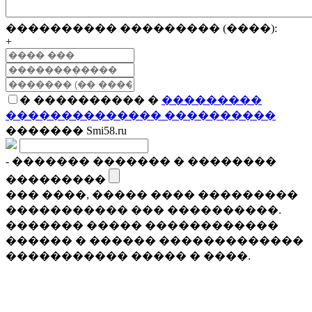
���������� ��������� (����):
+
� ���������� �
���������
�������������� ����������
������� Smi58.ru
- ������� ������� � ��������
���������
��� ����, ����� ���� ���������
����������� ��� ����������.
������� ����� ������������
������ � ������ �������������
����������� ����� � ����.