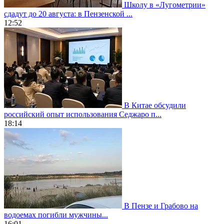
Школу в «Лугометрии»
сдадут до 20 августа: в Пензенской ...
12:52
В Китае обсудили
российский опыт использования Седжаро п...
18:14
В Пензе и Грабово на
водоемах погибли мужчины...
16:01