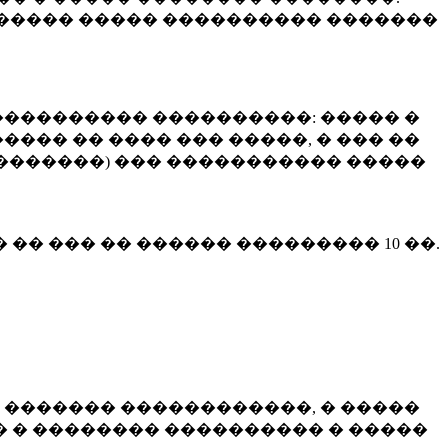
����� ����� ���������� �������
��������� ����������: ����� �
��� �� ���� ��� �����, � ��� ��
 ��������) ��� ����������� �����
� �� ��� �� ������ ���������
10 ��.
 ������� ������������, � �����
 � �������� ���������� � �����