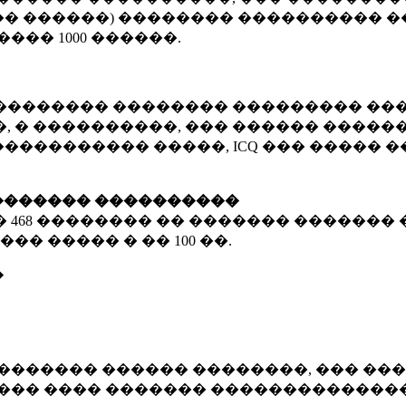
� ������) �������� ���������� �
�����
1000 ������
.
�������� �������� ��������� ���
 � ����������, ��� ������ �������
����������� �����, ICQ ��� �����
������� ����������
�
468 ��������
�� ������� ������� 
��� ����� � ��
100 ��.
�
������� ������ ��������, ��� ���
���� ���� ������� ��������������