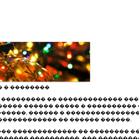
� � ��������
ru ��������� �� ������������� ��
���� ������ ����� � ���������� 
�����, ������ � ���������������
������������ �� ������ ������.
�� ������������� �� �������� ��
������ ����������, ��� ��������