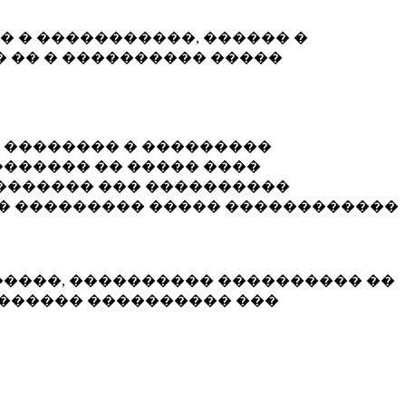
� � �����������, ������ �
 �� � ���������� �����
� �������� � ���������
������ �� ����� ����
������� ��� ����������
�� ��������� ����� ������������
�����, ���������� ���������� ��
������� ���������� ���