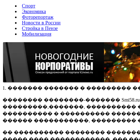
Спорт
Экономика
Фоторепортаж
Новости в России
Стройка в Пензе
Мобилизация
1. ������� ������� � ��������� �
�������� ��������-������� Smi58.
���������,�������, ���������� �
���������� � ���������� ������
������ �����������, ��������� 
�� ���������� �������� �������
����� ���� ������������, ��� ��