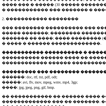
���� ��� � ����� (
30 �����
�������
� ����������� ��� ������� � ��
2. ����������� ��������
��� �������� ���������� ��� ��
����� �������; �������� �������,
������� �� ����; ���� �������� (
� ���� � ������ �������������.
����������� ���������� � ����
���������� ������ ���� �� ����
������������ ������ ���������
��������� ��� �������� ������
������:
doc, rtf, txt, pdf, odt;
�����:
avi, flv, mov, mpeg, wmv, mp4, 3gp;
����:
jpg, jpeg, png, gif, bmp.
�� ����������� �� ������ ���� �
������������� ��� �� �������. 