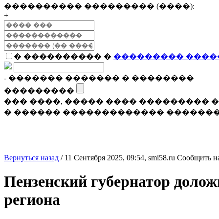
���������� ��������� (����):
+
� ���������� �
��������� ����
- ������� ������� � ��������
���������
��� ����, ����� ���� ���������
� ������ ������������� �������
Вернуться назад
/
11 Сентября 2025, 09:54,
smi58.ru
Сообщить н
Пензенский губернатор долож
региона