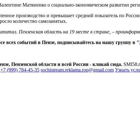
алентине Матвиенко о социально-экономическом развитии реги
нное производство и превышает средний показатель по России, 
ыросло количество самозанятых.
питал. Пензенская область на 19 месте в стране, – проинформ
е всех событий в Пензе, подписывайтесь на нашу группу в "
зе, Пензенской области и всей России - кликай сюда.
SMI58.r
+7 (999) 784-45-35
sochistream.reklama.rop@gmail.com
Узнать усл