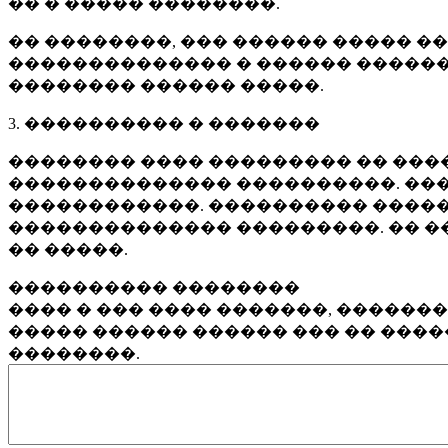
�� � ����� ��������.
�� ��������, ��� ������ ����� �
�������������� � ������ ������
�������� ������ �����.
3. ���������� � �������
�������� ���� ��������� �� ����
�������������� ����������. ���
������������. ���������� �����
�������������� ���������. �� �
�� �����.
���������� ��������
���� � ��� ���� �������, ������
����� ������ ������ ��� �� ���
��������.