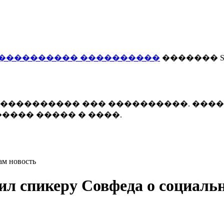
���������� ����������
������� Smi
 ����������� ��� ����������. ���
���� ����� � ����.
ам новость
ил спикеру Совфеда о социаль