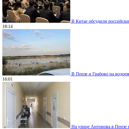
В Китае обсудили российски
18:14
В Пензе и Грабово на водое
16:01
На улице Антонова в Пензе 