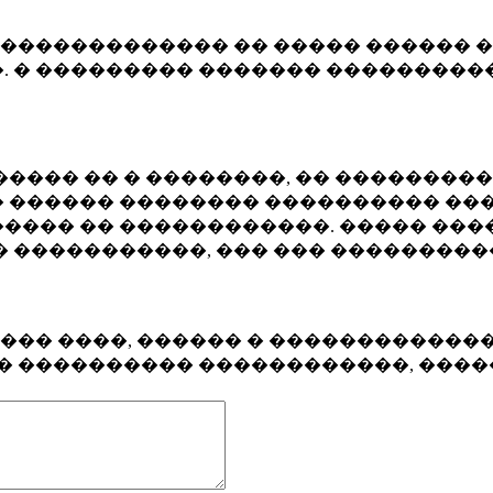
�������������� �� ����� ������ �
. � ��������� ������� ����������
���� �� � ��������, �� ��������
 ������ �������� ���������� ���
���� �� ������������. ����� ���
� �����������, ��� ��� ��������
���� ����, ������ � ������������
�� ���������� ������������, ���