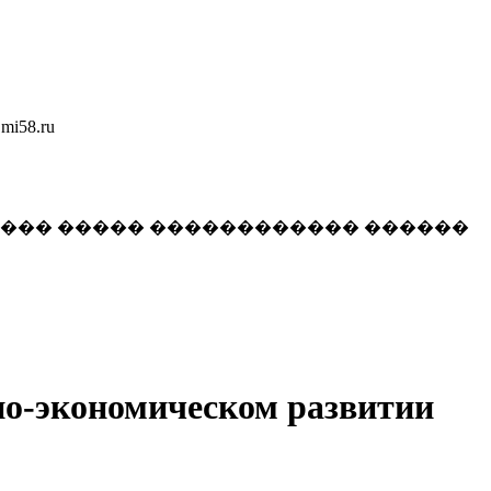
58.ru
���� ����� ������������ ������
но-экономическом развитии