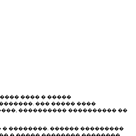
����� ���� � �����
�������. ��� ����� ����
���, ���������� ���������� ��
 � ��������. ������ ���������
�� � ����� �������� ��������.