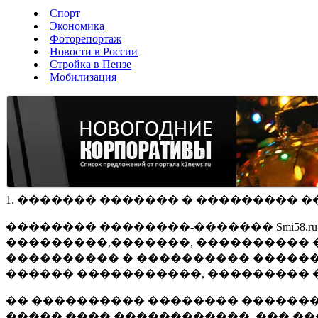
Спорт
Экономика
Фоторепортаж
Новости в России
Стройка в Пензе
Мобилизация
1. ������� ������� � ��������� �
�������� ��������-������� Smi58.
���������,�������, ���������� �
���������� � ���������� ������
������ �����������, ��������� 
�� ���������� �������� �������
����� ���� ������������, ��� ��