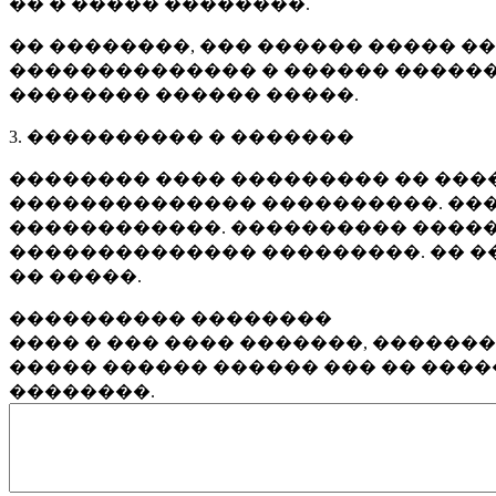
�� � ����� ��������.
�� ��������, ��� ������ ����� �
�������������� � ������ ������
�������� ������ �����.
3. ���������� � �������
�������� ���� ��������� �� ����
�������������� ����������. ���
������������. ���������� �����
�������������� ���������. �� �
�� �����.
���������� ��������
���� � ��� ���� �������, ������
����� ������ ������ ��� �� ���
��������.