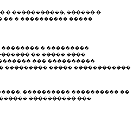
� � �����������, ������ �
 �� � ���������� �����
� �������� � ���������
������ �� ����� ����
������� ��� ����������
�� ��������� ����� ������������
�����, ���������� ���������� ��
������� ���������� ���