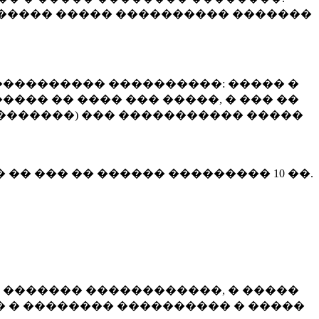
����� ����� ���������� �������
��������� ����������: ����� �
��� �� ���� ��� �����, � ��� ��
 ��������) ��� ����������� �����
� �� ��� �� ������ ���������
10 ��.
 ������� ������������, � �����
 � �������� ���������� � �����