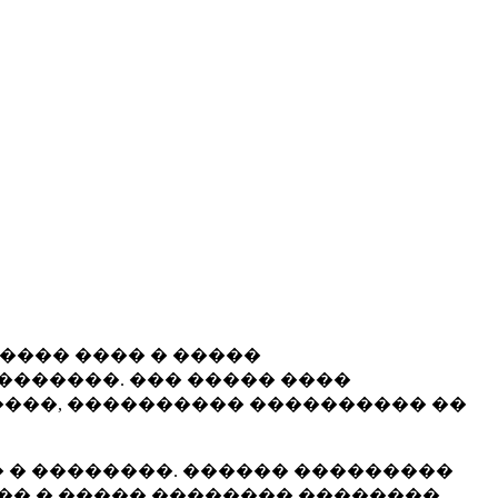
����� ���� � �����
�������. ��� ����� ����
���, ���������� ���������� ��
 � ��������. ������ ���������
�� � ����� �������� ��������.