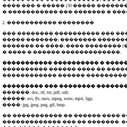
���� ��� � ����� (
30 �����
�������
� ����������� ��� ������� � ��
2. ����������� ��������
��� �������� ���������� ��� ��
����� �������; �������� �������,
������� �� ����; ���� �������� (
� ���� � ������ �������������.
����������� ���������� � ����
���������� ������ ���� �� ����
������������ ������ ���������
��������� ��� �������� ������
������:
doc, rtf, txt, pdf, odt;
�����:
avi, flv, mov, mpeg, wmv, mp4, 3gp;
����:
jpg, jpeg, png, gif, bmp.
�� ����������� �� ������ ���� �
������������� ��� �� �������. 