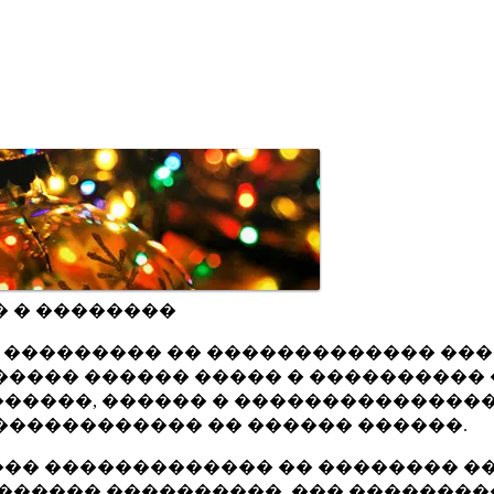
� � ��������
ru ��������� �� ������������� ��
���� ������ ����� � ���������� 
�����, ������ � ���������������
������������ �� ������ ������.
�� ������������� �� �������� ��
������ ����������, ��� ��������