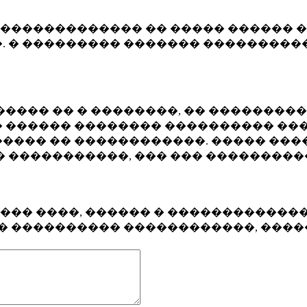
�������������� �� ����� ������ �
. � ��������� ������� ����������
���� �� � ��������, �� ��������
 ������ �������� ���������� ���
���� �� ������������. ����� ���
� �����������, ��� ��� ��������
���� ����, ������ � ������������
�� ���������� ������������, ���