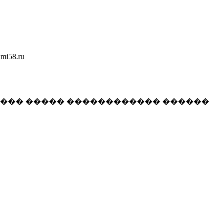
58.ru
���� ����� ������������ ������