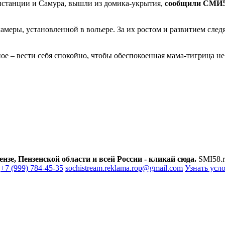
онстанции и Самура, вышли из домика-укрытия,
сообщили СМИ58
амеры, установленной в вольере. За их ростом и развитием сле
ое – вести себя спокойно, чтобы обеспокоенная мама-тигрица не
зе, Пензенской области и всей России - кликай сюда.
SMI58.r
+7 (999) 784-45-35
sochistream.reklama.rop@gmail.com
Узнать усл