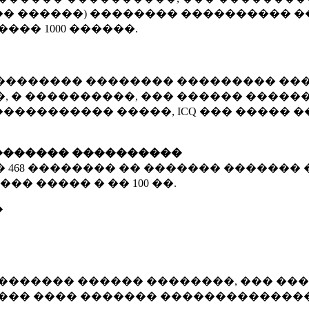
� ������) �������� ���������� �
�����
1000 ������
.
�������� �������� ��������� ���
 � ����������, ��� ������ �������
����������� �����, ICQ ��� �����
������� ����������
�
468 ��������
�� ������� ������� 
��� ����� � ��
100 ��.
�
������� ������ ��������, ��� ���
���� ���� ������� ��������������