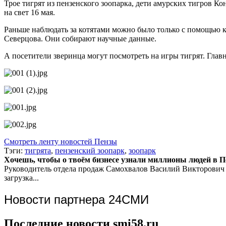
Трое тигрят из пензенского зоопарка, дети амурских тигров К
на свет 16 мая.
Раньше наблюдать за котятами можно было только с помощью к
Северцова. Они собирают научные данные.
А посетители зверинца могут посмотреть на игры тигрят. Главн
Смотреть ленту новостей Пензы
Тэги:
тигрята
,
пензенский зоопарк
,
зоопарк
Хочешь, чтобы о твоём бизнесе узнали миллионы людей в Пен
Руководитель отдела продаж
Самохвалов Василий Викторович
загрузка...
Новости партнера 24СМИ
Последние новости smi58.ru