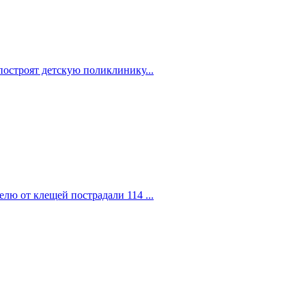
построят детскую поликлинику...
елю от клещей пострадали 114 ...