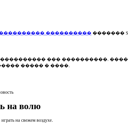
���������� ����������
������� Smi
 ����������� ��� ����������. ���
���� ����� � ����.
овость
ь на волю
играть на свежем воздухе.