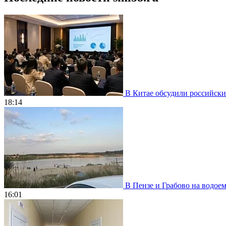
В Китае обсудили российски
18:14
В Пензе и Грабово на водое
16:01