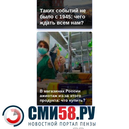
vape
shops
Таких событий не
site.
offer
было с 1945: чего
all
ждать всем нам?
kinds
of
high
quality
https://www.phoenix-
suns.ru/
which
you
need.
replica
franck
muller
rolex
В магазинах России
even
ажиотаж из-за этого
though
продукта: что купить?
the
prices
are
higher
however