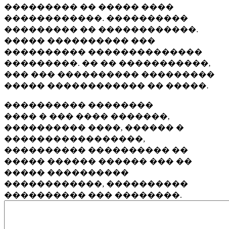
��������� �� ����� ����
������������. ����������
��������� �� ������������.
����� ���������� ���
���������� ��������������
���������. �� �� �����������,
��� ��� ���������� ���������
����� ������������ �� �����.
���������� ��������
���� � ��� ���� �������,
���������� ����, ������ �
�����������������,
���������� ���������� ��
����� ������ ������ ��� ��
����� ����������
������������, ����������
���������� ��� ��������.