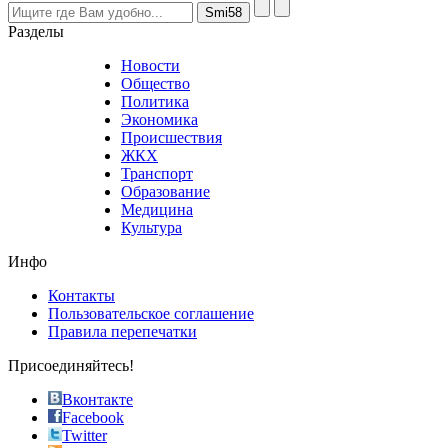
visitors
nevertheless
Разделы
believe
that
Новости
good
Общество
value.
Политика
who
Экономика
sells
Происшествия
the
ЖКХ
best
Транспорт
phyrevape.com
Образование
vape
Медицина
store
Культура
on
the
Инфо
pursuit
of
Контакты
the
Пользовательское соглашение
most
Правила перепечатки
effective
sophistication
Присоединяйтесь!
also
just
Вконтакте
the
Facebook
right
Twitter