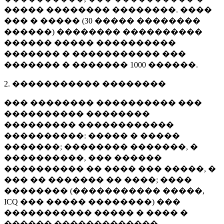
����� �������� ��������. ����
��� � ����� (
30 �����
��������
������) �������� ����������
������ ����� ����������
������� � ����������� ���
������� � �������
1000 ������
.
2. ����������� ��������
��� �������� ���������� ���
���������� ��������
��������� ������������
����������: ����� � �����
�������; �������� �������, �
����������, ��� ������
���������� �� ���� ��� �����, �
��� �� ������� �� ����; ����
�������� (����������� �����,
ICQ ��� ����� ��������) ���
����������� ����� � ���� �
������ �������������.