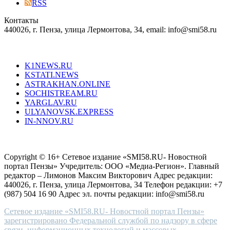
blend
RSS
in
Контакты
creation
440026, г. Пенза, улица Лермонтова, 34, email: info@smi58.ru
completely
unique
Все порталы НМГ
dazzling
type.
K1NEWS.RU
reddit
KSTATI.NEWS
sevenfridayreplica.ru
ASTRAKHAN.ONLINE
sevenfriday
SOCHISTREAM.RU
outlet
YARGLAV.RU
is
ULYANOVSK.EXPRESS
the
IN-NNOV.RU
first
choice
Согласие на обработку персональных данных
Политика по
for
защите персональных данных
high-
Copyright © 16+ Сетевое издание «SMI58.RU- Новостной
end
портал Пензы» Учредитель: ООО «Медиа-Регион». Главный
people.
редактор – Лимонов Максим Викторович Адрес редакции:
440026, г. Пенза, улица Лермонтова, 34 Телефон редакции: +7
(987) 504 16 90 Адрес эл. почты редакции: info@smi58.ru
Сетевое издание «SMI58.RU- Новостной портал Пензы»
зарегистрировано Федеральной службой по надзору в сфере
связи, информационных технологий и массовых