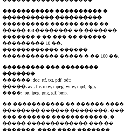
����������� ���������� �
����������� ����������
���������� ������ ���� ��
�����
468 ��������
�� �������
������� � �� ��� �� ������
���������
10 ��.
������������ ������
������������ ����� � ��
100 ��.
��������� ��� ��������
�������
������:
doc, rtf, txt, pdf, odt;
�����:
avi, flv, mov, mpeg, wmv, mp4, 3gp;
����:
jpg, jpeg, png, gif, bmp.
�� ����������� �� ������ ����
�������� ������ ��������, ���
��� ������� ������������, �
����� ������������� ��� ��
�������. ���� ���� �������