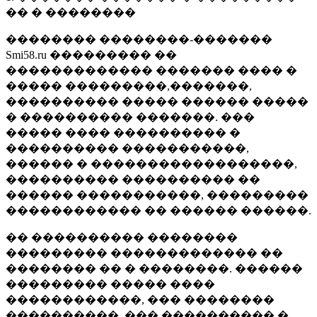
�� � ��������
�������� ��������-�������
Smi58.ru ��������� ��
������������� ������� ���� �
����� ���������,�������,
���������� ����� ������ �����
� ���������� �������. ���
����� ���� ���������� �
���������� �����������,
������ � ������������������,
���������� ���������� ��
������ �����������, ���������
������������ �� ������ ������.
�� ���������� ��������
��������� ������������� ��
�������� �� � ��������. ������
��������� ����� ����
������������, ��� ��������
����������, ��� ���������� �