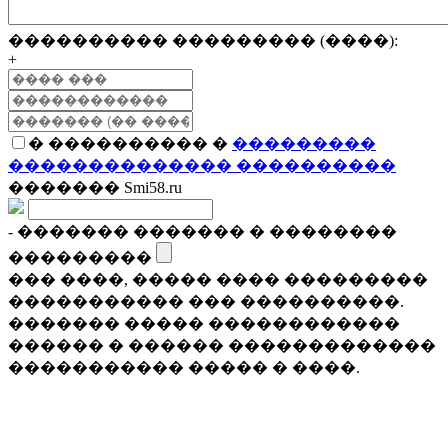
���������� ��������� (����):
+
� ���������� �
���������
�������������� ����������
������� Smi58.ru
- ������� ������� � ��������
���������
��� ����, ����� ���� ���������
����������� ��� ����������.
������� ����� ������������
������ � ������ �������������
����������� ����� � ����.