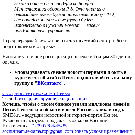
вклад в общее дело поддержки бойцов
Министерства обороны РФ. Эта партия в
ближайшее время будет направлена в зону СВО,
где попадет в надежные руки и будет
использовано в нужный момент
, – заявил
представитель управления.
Перед передачей ружья прошли технический осмотр и были
подготовлены к отправке.
Напомним, в июне росгвардейцы передали бойцам 80 единиц
оружия.
Чтобы узнавать свежие новости первыми и быть в
курсе всех событий в Пензе, подписывайтесь на нашу
группу в "
ВКонтакте
".
Смотреть ленту новостей Пензы
Тэги:
Росгвардия
,
оружие
,
спецоперация
Хочешь, чтобы о твоём бизнесе узнали миллионы людей в
Пензе, Пензенской области и всей России - кликай сюда.
SMI58.ru - ведущий новостной интернет-портал Пензы.
Руководитель отдела продаж
Самохвалов Василий
Викторович
+7 (999) 784-45-35
sochistream.reklama.rop@gmail.com
Узнать условия размещения