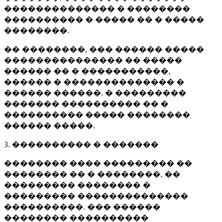
�������������� � ��������
���������� � ����� �� � �����
��������.
�� ��������, ��� ������ �����
��������������� �� �����
������ �� � �����������,
������ � �������������� �
������ ������. � ���������
������� ���������� �� �
���������� ����� ��������
������ �����.
3. ���������� � �������
�������� ���� ��������� ��
�������� �� � ��������, ��
��������� �������� �
��������� ��������������
����������. ��� ������
�������� ����������