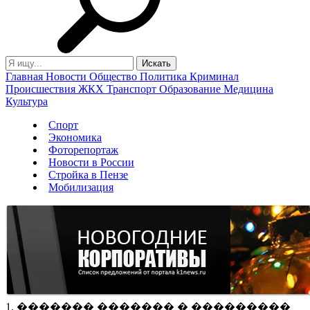
Главная
Новости
Общество
Политика
Криминал
Происшествия
ЖКХ
Транспорт
Образование
Медицина
Культура
Спорт
Экономика
Фоторепортаж
Новости в России
Стройка в Пензе
Мобилизация
1. ������� ������� � ���������