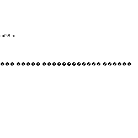
58.ru
���� ����� ������������ ������