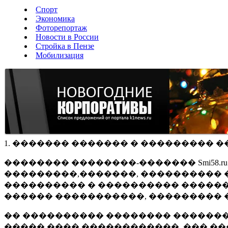
Спорт
Экономика
Фоторепортаж
Новости в России
Стройка в Пензе
Мобилизация
1. ������� ������� � ��������� �
�������� ��������-������� Smi58.
���������,�������, ���������� �
���������� � ���������� ������
������ �����������, ��������� 
�� ���������� �������� �������
����� ���� ������������, ��� ��