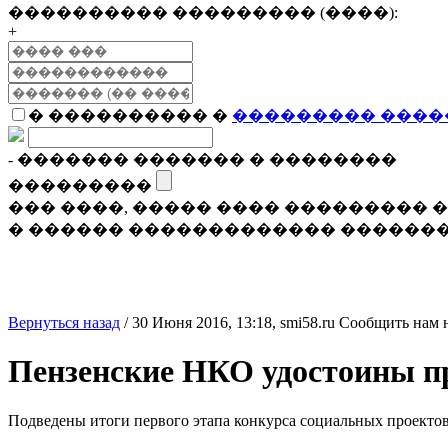
���������� ��������� (����):
+
� ���������� �
��������� ����
- ������� ������� � ��������
���������
��� ����, ����� ���� ���������
� ������ ������������� �������
Вернуться назад
/
30 Июня 2016, 13:18,
smi58.ru
Сообщить нам 
Пензенские НКО удостоины пр
Подведены итоги первого этапа конкурса социальных проектов