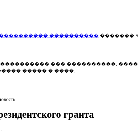
���������� ����������
������� Smi
 ����������� ��� ����������. ���
���� ����� � ����.
новость
езидентского гранта
.