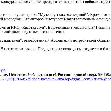
и конкурса на получение президентских грантов,
сообщает пресс
сии" получит проект "Музея Русских экспедиций". Кроме того, 
й молодёжи. Его автором выступает Благотворительный фонд р
мная НКО "Квартал Луи". Выделенные 3 миллиона 341 тысяча 2
и лишённые родительского попечения.
х платежей", разработанный Ассоциаций потребителей области,
 5 пензенских заявок. Подведение итогов здесь ожидается в бли
Луи
зе, Пензенской области и всей России - кликай сюда.
SMI58.r
+7 (999) 784-45-35
sochistream.reklama.rop@gmail.com
Узнать усл