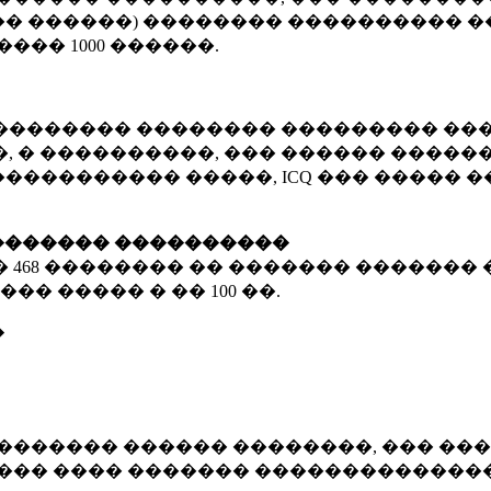
� ������) �������� ���������� �
�����
1000 ������
.
�������� �������� ��������� ���
 � ����������, ��� ������ �������
����������� �����, ICQ ��� �����
������� ����������
�
468 ��������
�� ������� ������� 
��� ����� � ��
100 ��.
�
������� ������ ��������, ��� ���
���� ���� ������� ��������������