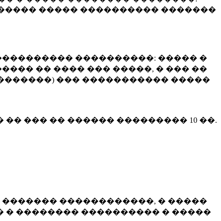
����� ����� ���������� �������
��������� ����������: ����� �
��� �� ���� ��� �����, � ��� ��
 ��������) ��� ����������� �����
� �� ��� �� ������ ���������
10 ��.
 ������� ������������, � �����
 � �������� ���������� � �����