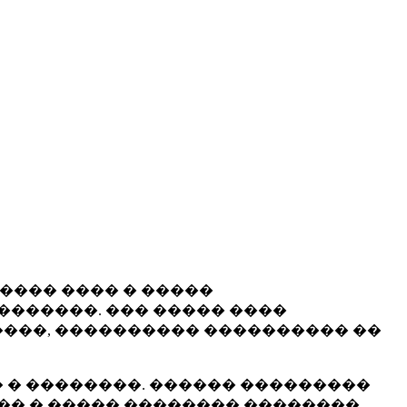
����� ���� � �����
�������. ��� ����� ����
���, ���������� ���������� ��
 � ��������. ������ ���������
�� � ����� �������� ��������.