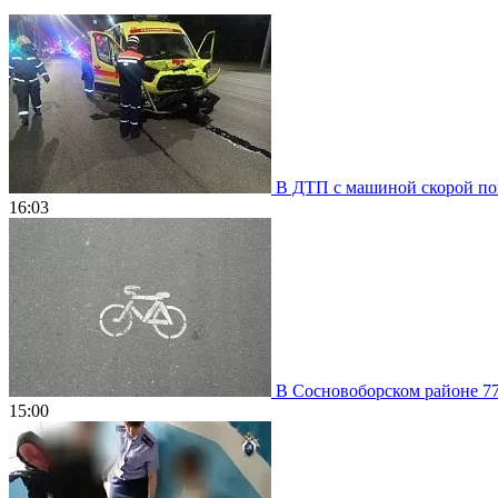
В ДТП с машиной скорой пом
16:03
В Сосновоборском районе 77
15:00