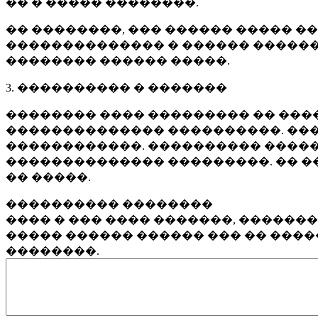
�� � ����� ��������.
�� ��������, ��� ������ ����� �
�������������� � ������ ������
�������� ������ �����.
3. ���������� � �������
�������� ���� ��������� �� ����
�������������� ����������. ���
������������. ���������� �����
�������������� ���������. �� �
�� �����.
���������� ��������
���� � ��� ���� �������, ������
����� ������ ������ ��� �� ���
��������.