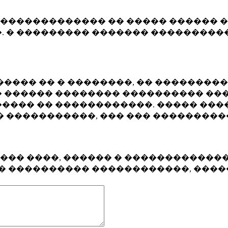
�������������� �� ����� ������ �
. � ��������� ������� ����������
���� �� � ��������, �� ��������
 ������ �������� ���������� ���
���� �� ������������. ����� ���
� �����������, ��� ��� ��������
���� ����, ������ � ������������
�� ���������� ������������, ���