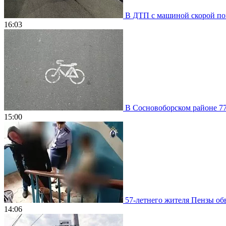
В ДТП с машиной скорой пом
16:03
В Сосновоборском районе 77
15:00
57-летнего жителя Пензы обв
14:06