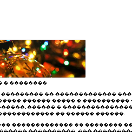
� � ��������
ru ��������� �� ������������� ��
���� ������ ����� � ���������� 
�����, ������ � ���������������
������������ �� ������ ������.
�� ������������� �� �������� ��
������ ����������, ��� ��������