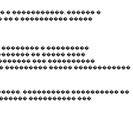
� � �����������, ������ �
 �� � ���������� �����
� �������� � ���������
������ �� ����� ����
������� ��� ����������
�� ��������� ����� ������������
�����, ���������� ���������� ��
������� ���������� ���