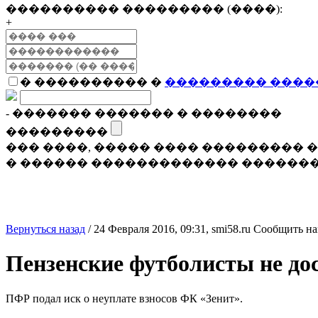
���������� ��������� (����):
+
� ���������� �
��������� ����
- ������� ������� � ��������
���������
��� ����, ����� ���� ���������
� ������ ������������� �������
Вернуться назад
/
24 Февраля 2016, 09:31,
smi58.ru
Сообщить на
Пензенские футболисты не до
ПФР подал иск о неуплате взносов ФК «Зенит».