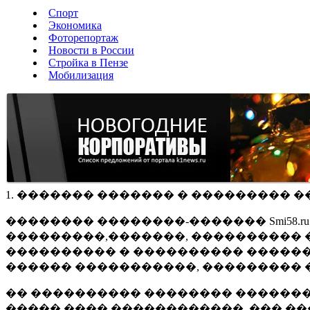
Спорт
Экономика
Фоторепортаж
Новости в России
Стройка в Пензе
Мобилизация
1. ������� ������� � ��������� �
�������� ��������-������� Smi58.
���������,�������, ���������� �
���������� � ���������� ������
������ �����������, ��������� 
�� ���������� �������� �������
����� ���� ������������, ��� ��