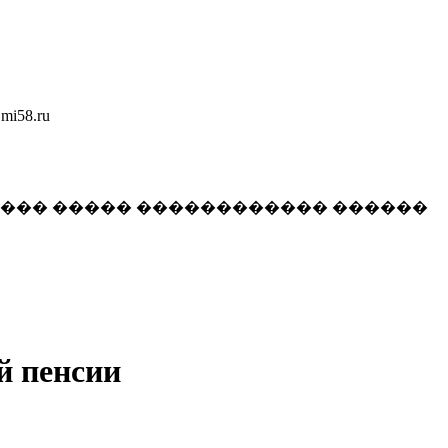
58.ru
���� ����� ������������ ������
й пенсии