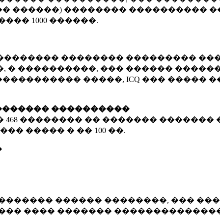
� ������) �������� ���������� �
�����
1000 ������
.
�������� �������� ��������� ���
 � ����������, ��� ������ �������
����������� �����, ICQ ��� �����
������� ����������
�
468 ��������
�� ������� ������� 
��� ����� � ��
100 ��.
�
������� ������ ��������, ��� ���
���� ���� ������� ��������������