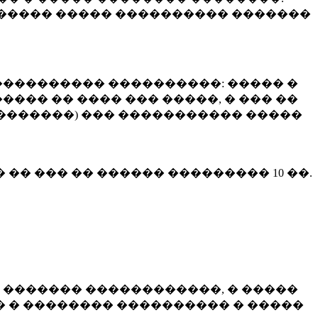
����� ����� ���������� �������
��������� ����������: ����� �
��� �� ���� ��� �����, � ��� ��
 ��������) ��� ����������� �����
� �� ��� �� ������ ���������
10 ��.
 ������� ������������, � �����
 � �������� ���������� � �����