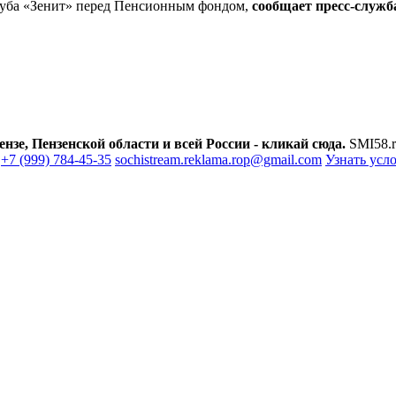
луба «Зенит» перед Пенсионным фондом,
сообщает пресс-служб
зе, Пензенской области и всей России - кликай сюда.
SMI58.r
+7 (999) 784-45-35
sochistream.reklama.rop@gmail.com
Узнать усл