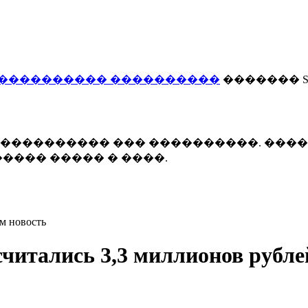
���������� ����������
������� Smi
 ����������� ��� ����������. ���
���� ����� � ����.
м новость
считались 3,3 миллионов рубле