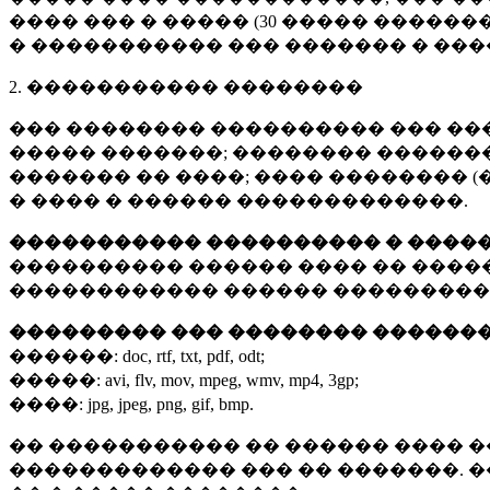
���� ��� � ����� (
30 �����
�������
� ����������� ��� ������� � ��
2. ����������� ��������
��� �������� ���������� ��� ��
����� �������; �������� �������,
������� �� ����; ���� �������� (
� ���� � ������ �������������.
����������� ���������� � ����
���������� ������ ���� �� ����
������������ ������ ���������
��������� ��� �������� ������
������:
doc, rtf, txt, pdf, odt;
�����:
avi, flv, mov, mpeg, wmv, mp4, 3gp;
����:
jpg, jpeg, png, gif, bmp.
�� ����������� �� ������ ���� �
������������� ��� �� �������. 