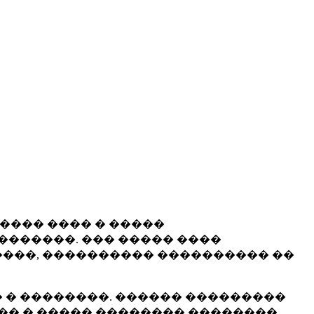
����� ���� � �����
�������. ��� ����� ����
���, ���������� ���������� ��
 � ��������. ������ ���������
�� � ����� �������� ��������.