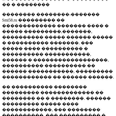
�� � ��������
�������� ��������-�������
Smi58.ru ��������� ��
������������� ������� ���� �
����� ���������,�������,
���������� ����� ������ �����
� ���������� �������. ���
����� ���� ���������� �
���������� �����������,
������ � ������������������,
���������� ���������� ��
������ �����������, ���������
������������ �� ������ ������.
�� ���������� ��������
��������� ������������� ��
�������� �� � ��������. ������
��������� ����� ����
������������, ��� ��������
����������, ��� ���������� �