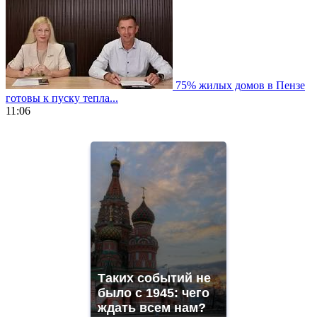
75% жилых домов в Пензе
готовы к пуску тепла...
11:06
https://www.vapesstores.fr/
meilleure
cigarette
electronique
best
quality
aaa
swiss
movement.
https://gradewatches.to/
mens
and
Таких событий не
ladies
было с 1945: чего
watches
ждать всем нам?
for