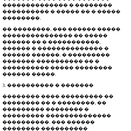
�������������� � ��������
���������� � ����� �� � �����
��������.
�� ��������, ��� ������ �����
��������������� �� �����
������ �� � �����������,
������ � �������������� �
������ ������. � ���������
������� ���������� �� �
���������� ����� ��������
������ �����.
3. ���������� � �������
�������� ���� ��������� ��
�������� �� � ��������, ��
��������� �������� �
��������� ��������������
����������. ��� ������
�������� ����������