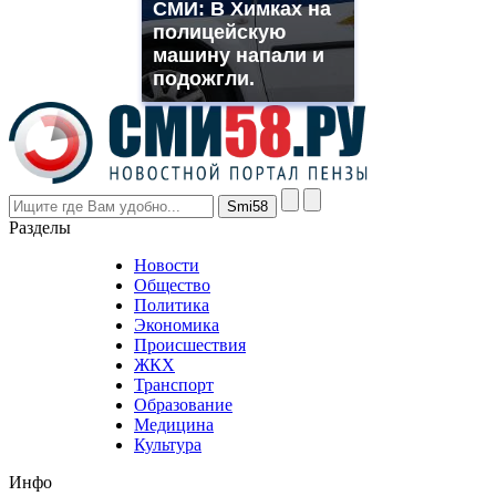
СМИ: В Химках на
muller
полицейскую
rolex
машину напали и
even
though
подожгли.
the
prices
are
higher
however
visitors
nevertheless
Разделы
believe
that
Новости
good
Общество
value.
Политика
who
Экономика
sells
Происшествия
the
ЖКХ
best
Транспорт
phyrevape.com
Образование
vape
Медицина
store
Культура
on
the
Инфо
pursuit