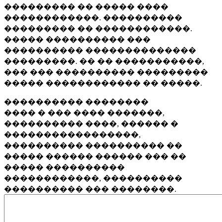
��������� �� ����� ����
������������. ����������
��������� �� ������������.
����� ���������� ���
���������� ��������������
���������. �� �� �����������,
��� ��� ���������� ���������
����� ������������ �� �����.
���������� ��������
���� � ��� ���� �������,
���������� ����, ������ �
�����������������,
���������� ���������� ��
����� ������ ������ ��� ��
����� ����������
������������, ����������
���������� ��� ��������.