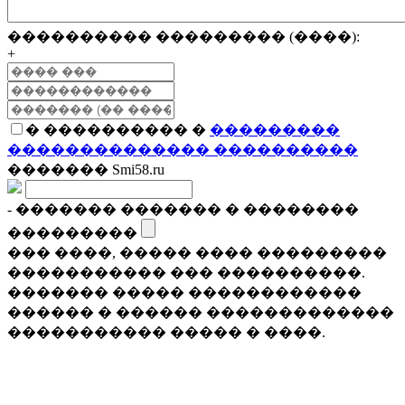
���������� ��������� (����):
+
� ���������� �
���������
�������������� ����������
������� Smi58.ru
- ������� ������� � ��������
���������
��� ����, ����� ���� ���������
����������� ��� ����������.
������� ����� ������������
������ � ������ �������������
����������� ����� � ����.