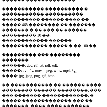
����������� ���������� �
����������� ����������
���������� ������ ���� ��
�����
468 ��������
�� �������
������� � �� ��� �� ������
���������
10 ��.
������������ ������
������������ ����� � ��
100 ��.
��������� ��� ��������
�������
������:
doc, rtf, txt, pdf, odt;
�����:
avi, flv, mov, mpeg, wmv, mp4, 3gp;
����:
jpg, jpeg, png, gif, bmp.
�� ����������� �� ������ ����
�������� ������ ��������, ���
��� ������� ������������, �
����� ������������� ��� ��
�������. ���� ���� �������