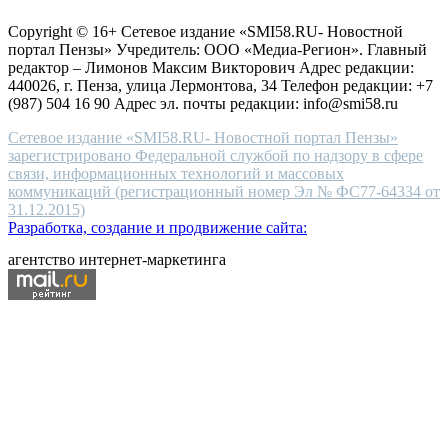
for
защите персональных данных
high-
Copyright © 16+ Сетевое издание «SMI58.RU- Новостной
end
портал Пензы» Учредитель: ООО «Медиа-Регион». Главный
people.
редактор – Лимонов Максим Викторович Адрес редакции:
440026, г. Пенза, улица Лермонтова, 34 Телефон редакции: +7
(987) 504 16 90 Адрес эл. почты редакции: info@smi58.ru
Сетевое издание «SMI58.RU- Новостной портал Пензы»
зарегистрировано Федеральной службой по надзору в сфере
связи, информационных технологий и массовых
коммуникаций (регистрационный номер Эл № ФС77-64334 от
31.12.2015)
Разработка, создание и продвижение сайта:
агентство интернет-маркетинга