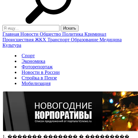
Главная
Новости
Общество
Политика
Криминал
Происшествия
ЖКХ
Транспорт
Образование
Медицина
Культура
Спорт
Экономика
Фоторепортаж
Новости в России
Стройка в Пензе
Мобилизация
1. ������� ������� � ���������