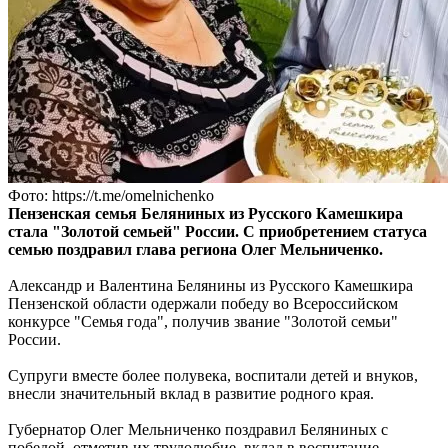
Фото: https://t.me/omelnichenko
Пензенская семья Беляниных из Русского Камешкира
стала "Золотой семьей" России. С приобретением статуса
семью поздравил глава региона Олег Мельниченко.
Александр и Валентина Белянины из Русского Камешкира
Пензенской области одержали победу во Всероссийском
конкурсе "Семья года", получив звание "Золотой семьи"
России.
Супруги вместе более полувека, воспитали детей и внуков,
внесли значительный вклад в развитие родного края.
Губернатор Олег Мельниченко поздравил Беляниных с
победой, отметив их трудолюбие, вклад в воспитание