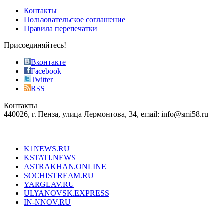
of
Контакты
the
Пользовательское соглашение
most
Правила перепечатки
effective
sophistication
Присоединяйтесь!
also
just
Вконтакте
the
Facebook
right
Twitter
blend
RSS
in
Контакты
creation
440026, г. Пенза, улица Лермонтова, 34, email: info@smi58.ru
completely
unique
Все порталы НМГ
dazzling
type.
K1NEWS.RU
reddit
KSTATI.NEWS
sevenfridayreplica.ru
ASTRAKHAN.ONLINE
sevenfriday
SOCHISTREAM.RU
outlet
YARGLAV.RU
is
ULYANOVSK.EXPRESS
the
IN-NNOV.RU
first
choice
Согласие на обработку персональных данных
Политика по