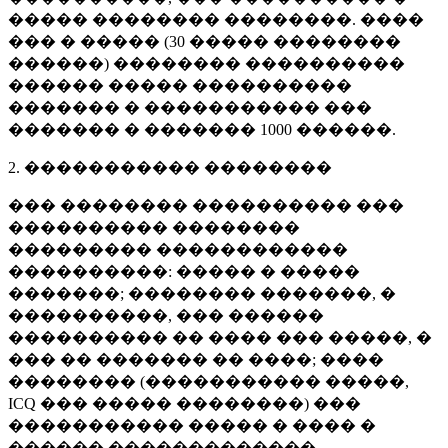
����� �������� ��������. ����
��� � ����� (
30 �����
��������
������) �������� ����������
������ ����� ����������
������� � ����������� ���
������� � �������
1000 ������
.
2. ����������� ��������
��� �������� ���������� ���
���������� ��������
��������� ������������
����������: ����� � �����
�������; �������� �������, �
����������, ��� ������
���������� �� ���� ��� �����, �
��� �� ������� �� ����; ����
�������� (����������� �����,
ICQ ��� ����� ��������) ���
����������� ����� � ���� �
������ �������������.