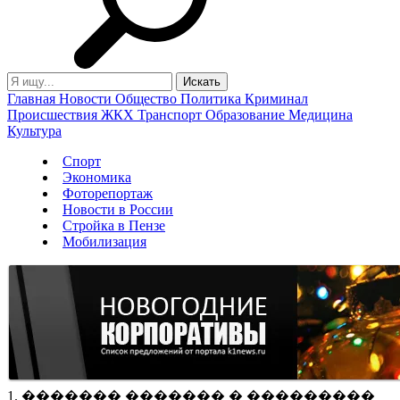
Главная
Новости
Общество
Политика
Криминал
Происшествия
ЖКХ
Транспорт
Образование
Медицина
Культура
Спорт
Экономика
Фоторепортаж
Новости в России
Стройка в Пензе
Мобилизация
1. ������� ������� � ���������