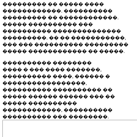
��������� �� ����� ����
������������. ����������
��������� �� ������������.
����� ���������� ���
���������� ��������������
���������. �� �� �����������,
��� ��� ���������� ���������
����� ������������ �� �����.
���������� ��������
���� � ��� ���� �������,
���������� ����, ������ �
�����������������,
���������� ���������� ��
����� ������ ������ ��� ��
����� ����������
������������, ����������
���������� ��� ��������.