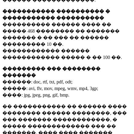
����������� ���������� �
����������� ����������
���������� ������ ���� ��
�����
468 ��������
�� �������
������� � �� ��� �� ������
���������
10 ��.
������������ ������
������������ ����� � ��
100 ��.
��������� ��� ��������
�������
������:
doc, rtf, txt, pdf, odt;
�����:
avi, flv, mov, mpeg, wmv, mp4, 3gp;
����:
jpg, jpeg, png, gif, bmp.
�� ����������� �� ������ ����
�������� ������ ��������, ���
��� ������� ������������, �
����� ������������� ��� ��
�������. ���� ���� �������