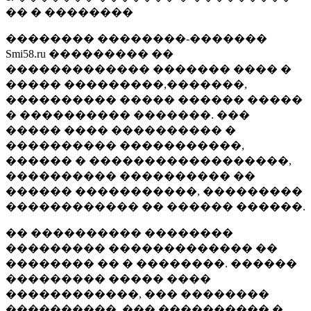
�� � ��������
�������� ��������-�������
Smi58.ru ��������� ��
������������� ������� ���� �
����� ���������,�������,
���������� ����� ������ �����
� ���������� �������. ���
����� ���� ���������� �
���������� �����������,
������ � ������������������,
���������� ���������� ��
������ �����������, ���������
������������ �� ������ ������.
�� ���������� ��������
��������� ������������� ��
�������� �� � ��������. ������
��������� ����� ����
������������, ��� ��������
����������, ��� ���������� �