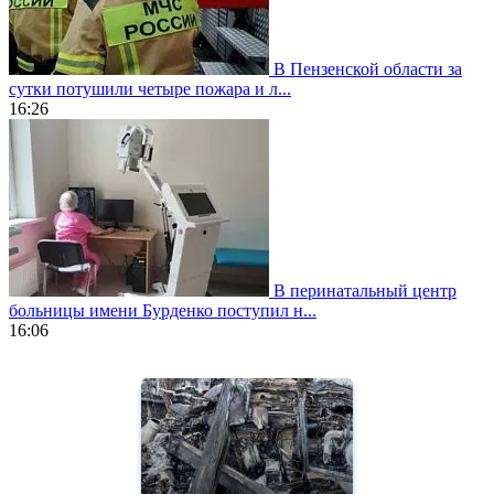
В Пензенской области за
сутки потушили четыре пожара и л...
16:26
В перинатальный центр
больницы имени Бурденко поступил н...
16:06
https://www.vapesstores.fr/
meilleure
cigarette
electronique
best
quality
aaa