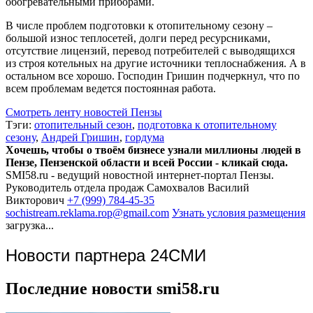
обогревательными приборами.
В числе проблем подготовки к отопительному сезону –
большой износ теплосетей, долги перед ресурсниками,
отсутствие лицензий, перевод потребителей с выводящихся
из строя котельных на другие источники теплоснабжения. А в
остальном все хорошо. Господин Гришин подчеркнул, что по
всем проблемам ведется постоянная работа.
Смотреть ленту новостей Пензы
Тэги:
отопительный сезон
,
подготовка к отопительному
сезону
,
Андрей Гришин
,
гордума
Хочешь, чтобы о твоём бизнесе узнали миллионы людей в
Пензе, Пензенской области и всей России - кликай сюда.
SMI58.ru - ведущий новостной интернет-портал Пензы.
Руководитель отдела продаж
Самохвалов Василий
Викторович
+7 (999) 784-45-35
sochistream.reklama.rop@gmail.com
Узнать условия размещения
загрузка...
Новости партнера 24СМИ
Последние новости smi58.ru