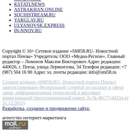
KSTATI.NEWS
sevenfridayreplica.ru
ASTRAKHAN.ONLINE
sevenfriday
SOCHISTREAM.RU
outlet
YARGLAV.RU
is
ULYANOVSK.EXPRESS
the
IN-NNOV.RU
first
choice
Согласие на обработку персональных данных
Политика по
for
защите персональных данных
high-
Copyright © 16+ Сетевое издание «SMI58.RU- Новостной
end
портал Пензы» Учредитель: ООО «Медиа-Регион». Главный
people.
редактор – Лимонов Максим Викторович Адрес редакции:
440026, г. Пенза, улица Лермонтова, 34 Телефон редакции: +7
(987) 504 16 90 Адрес эл. почты редакции: info@smi58.ru
Сетевое издание «SMI58.RU- Новостной портал Пензы»
зарегистрировано Федеральной службой по надзору в сфере
связи, информационных технологий и массовых
коммуникаций (регистрационный номер Эл № ФС77-64334 от
31.12.2015)
Разработка, создание и продвижение сайта:
агентство интернет-маркетинга