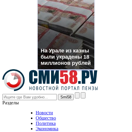
quality
https://www.phoenix-
suns.ru/
which
you
need.
replica
franck
muller
На Урале из казны
rolex
были украдены 18
even
though
миллионов рублей
the
prices
are
higher
however
visitors
nevertheless
Разделы
believe
that
Новости
good
Общество
value.
Политика
who
Экономика
sells