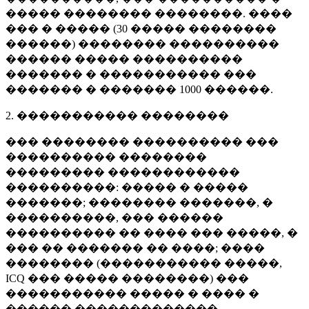
����� �������� ��������. ����
��� � ����� (
30 �����
��������
������) �������� ����������
������ ����� ����������
������� � ����������� ���
������� � �������
1000 ������
.
2. ����������� ��������
��� �������� ���������� ���
���������� ��������
��������� ������������
����������: ����� � �����
�������; �������� �������, �
����������, ��� ������
���������� �� ���� ��� �����, �
��� �� ������� �� ����; ����
�������� (����������� �����,
ICQ ��� ����� ��������) ���
����������� ����� � ���� �
������ �������������.