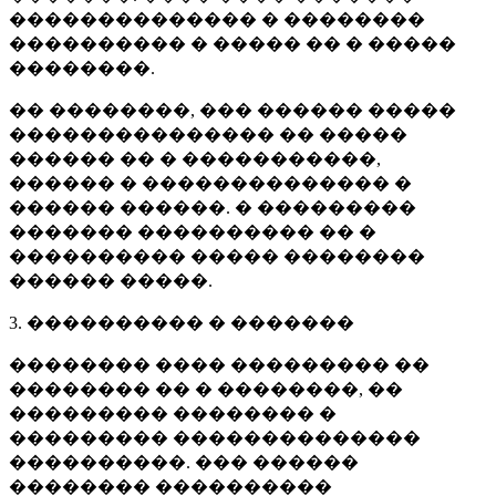
�������������� � ��������
���������� � ����� �� � �����
��������.
�� ��������, ��� ������ �����
��������������� �� �����
������ �� � �����������,
������ � �������������� �
������ ������. � ���������
������� ���������� �� �
���������� ����� ��������
������ �����.
3. ���������� � �������
�������� ���� ��������� ��
�������� �� � ��������, ��
��������� �������� �
��������� ��������������
����������. ��� ������
�������� ����������