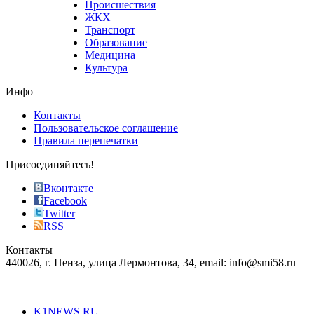
Происшествия
the
ЖКХ
best
Транспорт
phyrevape.com
Образование
vape
Медицина
store
Культура
on
the
Инфо
pursuit
of
Контакты
the
Пользовательское соглашение
most
Правила перепечатки
effective
sophistication
Присоединяйтесь!
also
just
Вконтакте
the
Facebook
right
Twitter
blend
RSS
in
Контакты
creation
440026, г. Пенза, улица Лермонтова, 34, email: info@smi58.ru
completely
unique
Все порталы НМГ
dazzling
type.
K1NEWS.RU
reddit