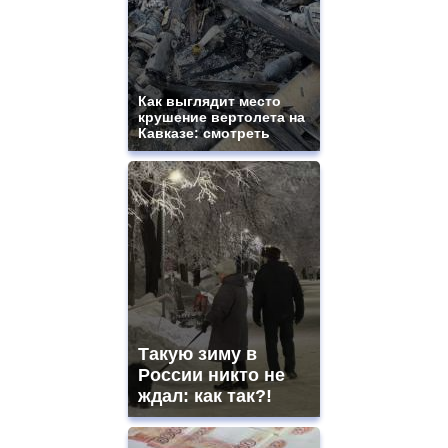
swiss
movement.
https://gradewatches.to/
mens
and
ladies
Как выглядит место
крушение вертолета на
watches
Кавказе: смотреть
for
sale.
https://www.replicasrelojes.to/
mens
and
ladies
watches
for
sale.
best
vape
shops
Такую зиму в
site.
offer
России никто не
all
ждал: как так?!
kinds
of
high