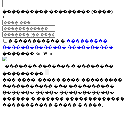
���������� ��������� (����):
+
� ���������� �
���������
�������������� ����������
������� Smi58.ru
- ������� ������� � ��������
���������
��� ����, ����� ���� ���������
����������� ��� ����������.
������� ����� ������������
������ � ������ �������������
����������� ����� � ����.