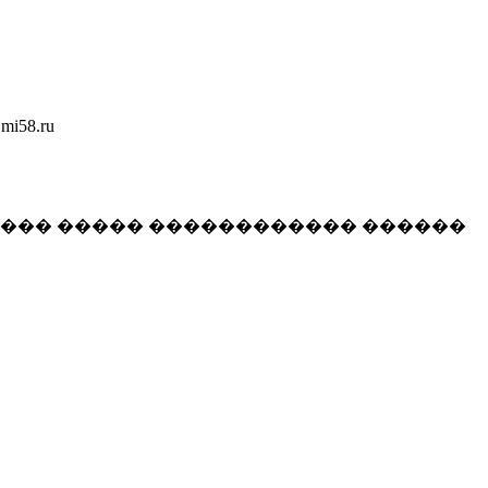
58.ru
���� ����� ������������ ������