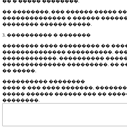
�� � ����� ��������.
�� ��������, ��� ������ ����� �
�������������� � ������ ������
�������� ������ �����.
3. ���������� � �������
�������� ���� ��������� �� ����
�������������� ����������. ���
������������. ���������� �����
�������������� ���������. �� �
�� �����.
���������� ��������
���� � ��� ���� �������, ������
����� ������ ������ ��� �� ���
��������.