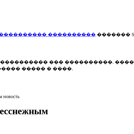
���������� ����������
������� Smi
 ����������� ��� ����������. ���
���� ����� � ����.
м новость
бесснежным