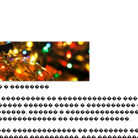
� � ��������
ru ��������� �� ������������� ��
���� ������ ����� � ���������� 
�����, ������ � ���������������
������������ �� ������ ������.
�� ������������� �� �������� ��
������ ����������, ��� ��������