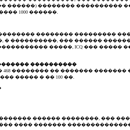
� ������) �������� ���������� �
�����
1000 ������
.
�������� �������� ��������� ���
 � ����������, ��� ������ �������
����������� �����, ICQ ��� �����
������� ����������
�
468 ��������
�� ������� ������� 
��� ����� � ��
100 ��.
�
������� ������ ��������, ��� ���
���� ���� ������� ��������������