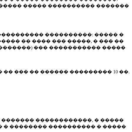
����� ����� ���������� �������
��������� ����������: ����� �
��� �� ���� ��� �����, � ��� ��
 ��������) ��� ����������� �����
� �� ��� �� ������ ���������
10 ��.
 ������� ������������, � �����
 � �������� ���������� � �����