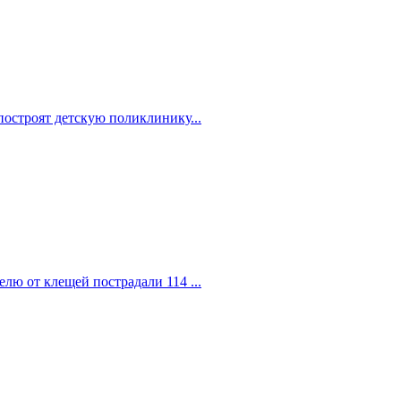
построят детскую поликлинику...
елю от клещей пострадали 114 ...