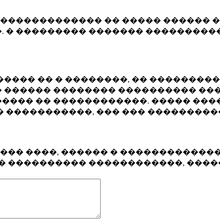
�������������� �� ����� ������ �
. � ��������� ������� ����������
���� �� � ��������, �� ��������
 ������ �������� ���������� ���
���� �� ������������. ����� ���
� �����������, ��� ��� ��������
���� ����, ������ � ������������
�� ���������� ������������, ���