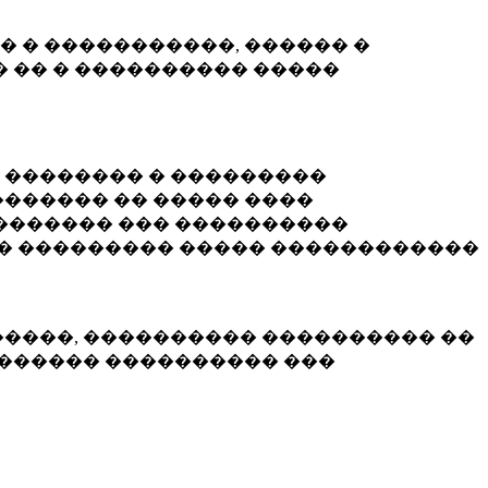
� � �����������, ������ �
 �� � ���������� �����
� �������� � ���������
������ �� ����� ����
������� ��� ����������
�� ��������� ����� ������������
�����, ���������� ���������� ��
������� ���������� ���