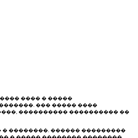
����� ���� � �����
�������. ��� ����� ����
���, ���������� ���������� ��
 � ��������. ������ ���������
�� � ����� �������� ��������.