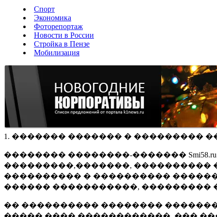
Спорт
Экономика
Фоторепортаж
Новости в России
Стройка в Пензе
Мобилизация
1. ������� ������� � ��������� �
�������� ��������-������� Smi58.
���������,�������, ���������� �
���������� � ���������� ������
������ �����������, ��������� 
�� ���������� �������� �������
����� ���� ������������, ��� ��