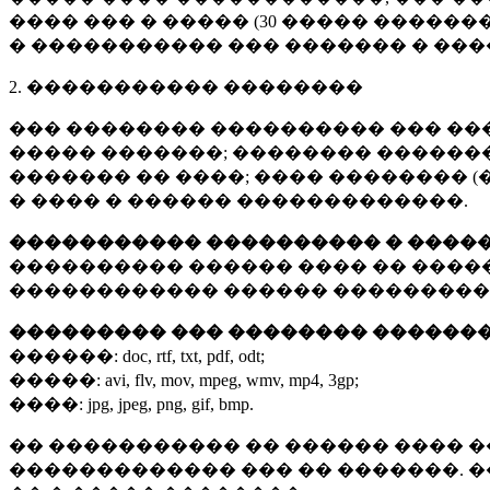
���� ��� � ����� (
30 �����
�������
� ����������� ��� ������� � ��
2. ����������� ��������
��� �������� ���������� ��� ��
����� �������; �������� �������,
������� �� ����; ���� �������� (
� ���� � ������ �������������.
����������� ���������� � ����
���������� ������ ���� �� ����
������������ ������ ���������
��������� ��� �������� ������
������:
doc, rtf, txt, pdf, odt;
�����:
avi, flv, mov, mpeg, wmv, mp4, 3gp;
����:
jpg, jpeg, png, gif, bmp.
�� ����������� �� ������ ���� �
������������� ��� �� �������. 