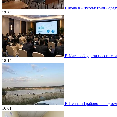
Школу в «Лугометрии» сдадут
12:52
В Китае обсудили российски
18:14
В Пензе и Грабово на водое
16:01