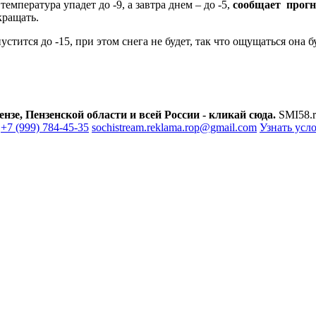
мпература упадет до -9, а завтра днем – до -5,
сообщает прогн
кращать.
стится до -15, при этом снега не будет, так что ощущаться она б
зе, Пензенской области и всей России - кликай сюда.
SMI58.r
+7 (999) 784-45-35
sochistream.reklama.rop@gmail.com
Узнать усл