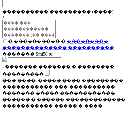
���������� ��������� (����):
+
� ���������� �
���������
�������������� ����������
������� Smi58.ru
- ������� ������� � ��������
���������
��� ����, ����� ���� ���������
����������� ��� ����������.
������� ����� ������������
������ � ������ �������������
����������� ����� � ����.