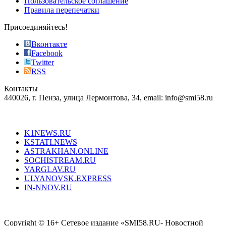
Пользовательское соглашение
most
Правила перепечатки
effective
sophistication
Присоединяйтесь!
also
just
Вконтакте
the
Facebook
right
Twitter
blend
RSS
in
Контакты
creation
440026, г. Пенза, улица Лермонтова, 34, email: info@smi58.ru
completely
unique
Все порталы НМГ
dazzling
type.
K1NEWS.RU
reddit
KSTATI.NEWS
sevenfridayreplica.ru
ASTRAKHAN.ONLINE
sevenfriday
SOCHISTREAM.RU
outlet
YARGLAV.RU
is
ULYANOVSK.EXPRESS
the
IN-NNOV.RU
first
choice
Согласие на обработку персональных данных
Политика по
for
защите персональных данных
high-
Copyright © 16+ Сетевое издание «SMI58.RU- Новостной
end