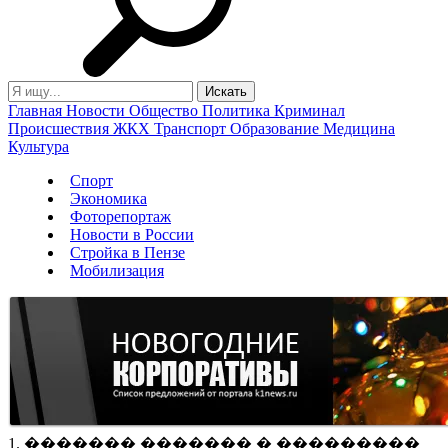
Главная
Новости
Общество
Политика
Криминал
Происшествия
ЖКХ
Транспорт
Образование
Медицина
Культура
Спорт
Экономика
Фоторепортаж
Новости в России
Стройка в Пензе
Мобилизация
1. ������� ������� � ���������