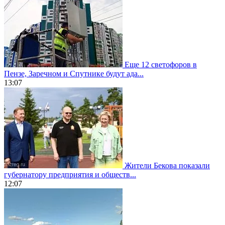
Еще 12 светофоров в
Пензе, Заречном и Спутнике будут ада...
13:07
Жители Бекова показали
губернатору предприятия и обществ...
12:07