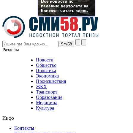
Все новости по
even
падению вертолета на
though
Кавказе: читать здесь
the
prices
are
higher
however
visitors
nevertheless
Разделы
believe
that
Новости
good
Общество
value.
Политика
who
Экономика
sells
Происшествия
the
ЖКХ
best
Транспорт
phyrevape.com
Образование
vape
Медицина
store
Культура
on
the
Инфо
pursuit
of
Контакты
the