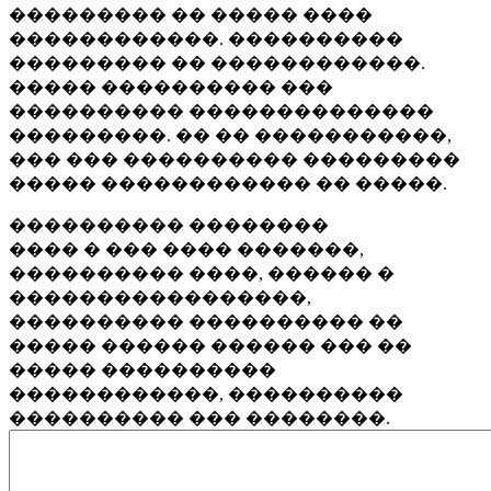
��������� �� ����� ����
������������. ����������
��������� �� ������������.
����� ���������� ���
���������� ��������������
���������. �� �� �����������,
��� ��� ���������� ���������
����� ������������ �� �����.
���������� ��������
���� � ��� ���� �������,
���������� ����, ������ �
�����������������,
���������� ���������� ��
����� ������ ������ ��� ��
����� ����������
������������, ����������
���������� ��� ��������.