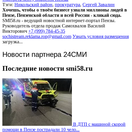
Тэги:
Никольский район
,
прокуратура
,
Сергей Завалин
Хочешь, чтобы о твоём бизнесе узнали миллионы людей в
Пензе, Пензенской области и всей России - кликай сюда.
SMI58.ru - ведущий новостной интернет-портал Пензы.
Руководитель отдела продаж
Самохвалов Василий
Викторович
+7 (999) 784-45-35
sochistream.reklama.rop@gmail.com
Узнать условия размещения
загрузка...
Новости партнера 24СМИ
Последние новости smi58.ru
В ДТП с машиной скорой
помощи в Пензе пострадали 10 чело...