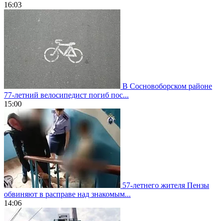
16:03
В Сосновоборском районе
77-летний велосипедист погиб пос...
15:00
57-летнего жителя Пензы
обвиняют в расправе над знакомым...
14:06