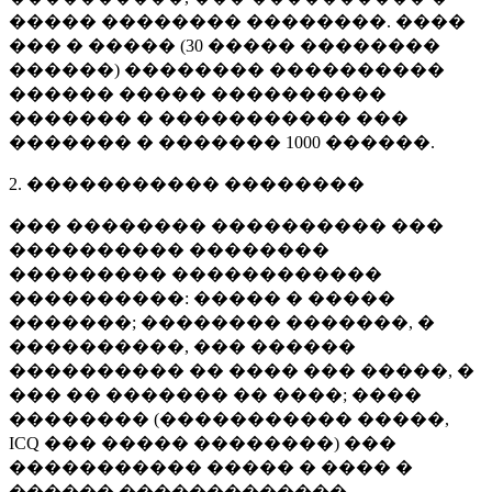
����� �������� ��������. ����
��� � ����� (
30 �����
��������
������) �������� ����������
������ ����� ����������
������� � ����������� ���
������� � �������
1000 ������
.
2. ����������� ��������
��� �������� ���������� ���
���������� ��������
��������� ������������
����������: ����� � �����
�������; �������� �������, �
����������, ��� ������
���������� �� ���� ��� �����, �
��� �� ������� �� ����; ����
�������� (����������� �����,
ICQ ��� ����� ��������) ���
����������� ����� � ���� �
������ �������������.