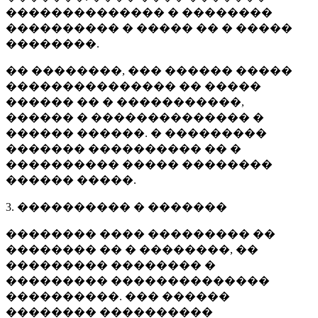
�������������� � ��������
���������� � ����� �� � �����
��������.
�� ��������, ��� ������ �����
��������������� �� �����
������ �� � �����������,
������ � �������������� �
������ ������. � ���������
������� ���������� �� �
���������� ����� ��������
������ �����.
3. ���������� � �������
�������� ���� ��������� ��
�������� �� � ��������, ��
��������� �������� �
��������� ��������������
����������. ��� ������
�������� ����������