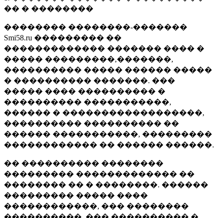
�� � ��������
�������� ��������-�������
Smi58.ru ��������� ��
������������� ������� ���� �
����� ���������,�������,
���������� ����� ������ �����
� ���������� �������. ���
����� ���� ���������� �
���������� �����������,
������ � ������������������,
���������� ���������� ��
������ �����������, ���������
������������ �� ������ ������.
�� ���������� ��������
��������� ������������� ��
�������� �� � ��������. ������
��������� ����� ����
������������, ��� ��������
����������, ��� ���������� �