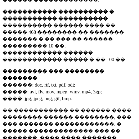
����������� ���������� �
����������� ����������
���������� ������ ���� ��
�����
468 ��������
�� �������
������� � �� ��� �� ������
���������
10 ��.
������������ ������
������������ ����� � ��
100 ��.
��������� ��� ��������
�������
������:
doc, rtf, txt, pdf, odt;
�����:
avi, flv, mov, mpeg, wmv, mp4, 3gp;
����:
jpg, jpeg, png, gif, bmp.
�� ����������� �� ������ ����
�������� ������ ��������, ���
��� ������� ������������, �
����� ������������� ��� ��
�������. ���� ���� �������