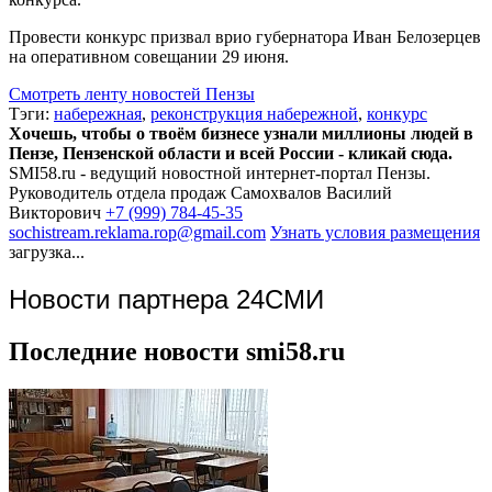
Провести конкурс призвал врио губернатора Иван Белозерцев
на оперативном совещании 29 июня.
Смотреть ленту новостей Пензы
Тэги:
набережная
,
реконструкция набережной
,
конкурс
Хочешь, чтобы о твоём бизнесе узнали миллионы людей в
Пензе, Пензенской области и всей России - кликай сюда.
SMI58.ru - ведущий новостной интернет-портал Пензы.
Руководитель отдела продаж
Самохвалов Василий
Викторович
+7 (999) 784-45-35
sochistream.reklama.rop@gmail.com
Узнать условия размещения
загрузка...
Новости партнера 24СМИ
Последние новости smi58.ru