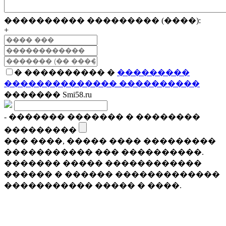
���������� ��������� (����):
+
� ���������� �
���������
�������������� ����������
������� Smi58.ru
- ������� ������� � ��������
���������
��� ����, ����� ���� ���������
����������� ��� ����������.
������� ����� ������������
������ � ������ �������������
����������� ����� � ����.