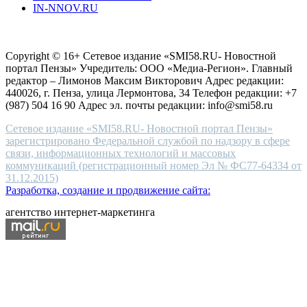
IN-NNOV.RU
first
choice
Согласие на обработку персональных данных
Политика по
for
защите персональных данных
high-
Copyright © 16+ Сетевое издание «SMI58.RU- Новостной
end
портал Пензы» Учредитель: ООО «Медиа-Регион». Главный
people.
редактор – Лимонов Максим Викторович Адрес редакции:
440026, г. Пенза, улица Лермонтова, 34 Телефон редакции: +7
(987) 504 16 90 Адрес эл. почты редакции: info@smi58.ru
Сетевое издание «SMI58.RU- Новостной портал Пензы»
зарегистрировано Федеральной службой по надзору в сфере
связи, информационных технологий и массовых
коммуникаций (регистрационный номер Эл № ФС77-64334 от
31.12.2015)
Разработка, создание и продвижение сайта:
агентство интернет-маркетинга