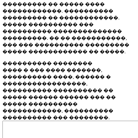
��������� �� ����� ����
������������. ����������
��������� �� ������������.
����� ���������� ���
���������� ��������������
���������. �� �� �����������,
��� ��� ���������� ���������
����� ������������ �� �����.
���������� ��������
���� � ��� ���� �������,
���������� ����, ������ �
�����������������,
���������� ���������� ��
����� ������ ������ ��� ��
����� ����������
������������, ����������
���������� ��� ��������.