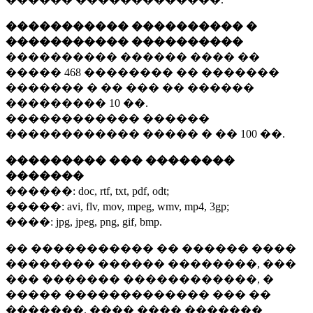
����������� ���������� �
����������� ����������
���������� ������ ���� ��
�����
468 ��������
�� �������
������� � �� ��� �� ������
���������
10 ��.
������������ ������
������������ ����� � ��
100 ��.
��������� ��� ��������
�������
������:
doc, rtf, txt, pdf, odt;
�����:
avi, flv, mov, mpeg, wmv, mp4, 3gp;
����:
jpg, jpeg, png, gif, bmp.
�� ����������� �� ������ ����
�������� ������ ��������, ���
��� ������� ������������, �
����� ������������� ��� ��
�������. ���� ���� �������