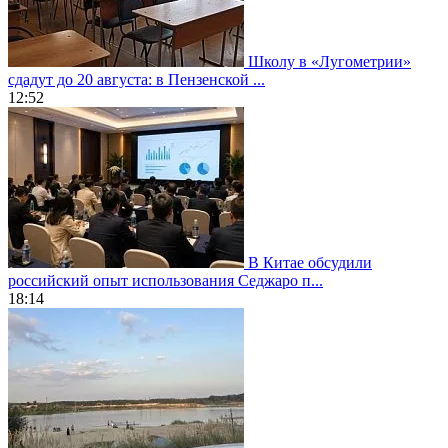
Школу в «Лугометрии»
сдадут до 20 августа: в Пензенской ...
12:52
В Китае обсудили
российский опыт использования Седжаро п...
18:14