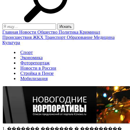
Главная
Новости
Общество
Политика
Криминал
Происшествия
ЖКХ
Транспорт
Образование
Медицина
Культура
Спорт
Экономика
Фоторепортаж
Новости в России
Стройка в Пензе
Мобилизация
1. ������� ������� � ���������