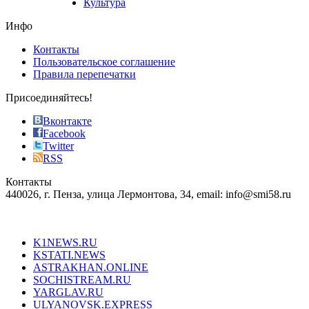
Культура
on
the
Инфо
pursuit
of
Контакты
the
Пользовательское соглашение
most
Правила перепечатки
effective
sophistication
Присоединяйтесь!
also
just
Вконтакте
the
Facebook
right
Twitter
blend
RSS
in
Контакты
creation
440026, г. Пенза, улица Лермонтова, 34, email: info@smi58.ru
completely
unique
Все порталы НМГ
dazzling
type.
K1NEWS.RU
reddit
KSTATI.NEWS
sevenfridayreplica.ru
ASTRAKHAN.ONLINE
sevenfriday
SOCHISTREAM.RU
outlet
YARGLAV.RU
is
ULYANOVSK.EXPRESS
the