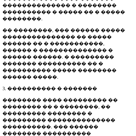
�������������� � ��������
���������� � ����� �� � �����
��������.
�� ��������, ��� ������ �����
��������������� �� �����
������ �� � �����������,
������ � �������������� �
������ ������. � ���������
������� ���������� �� �
���������� ����� ��������
������ �����.
3. ���������� � �������
�������� ���� ��������� ��
�������� �� � ��������, ��
��������� �������� �
��������� ��������������
����������. ��� ������
�������� ����������