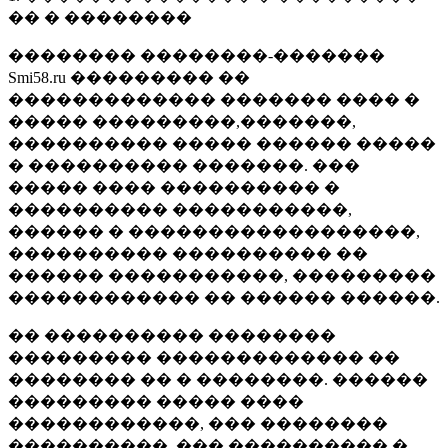
�� � ��������
�������� ��������-�������
Smi58.ru ��������� ��
������������� ������� ���� �
����� ���������,�������,
���������� ����� ������ �����
� ���������� �������. ���
����� ���� ���������� �
���������� �����������,
������ � ������������������,
���������� ���������� ��
������ �����������, ���������
������������ �� ������ ������.
�� ���������� ��������
��������� ������������� ��
�������� �� � ��������. ������
��������� ����� ����
������������, ��� ��������
����������, ��� ���������� �