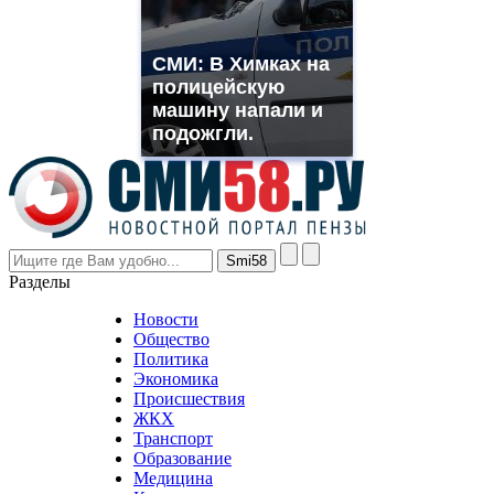
need.
replica
franck
СМИ: В Химках на
muller
полицейскую
rolex
машину напали и
even
though
подожгли.
the
prices
are
higher
however
visitors
nevertheless
Разделы
believe
that
Новости
good
Общество
value.
Политика
who
Экономика
sells
Происшествия
the
ЖКХ
best
Транспорт
phyrevape.com
Образование
vape
Медицина
store