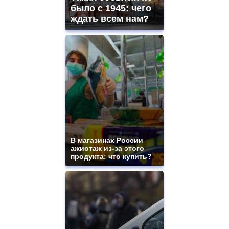
ladies
было с 1945: чего
watches
ждать всем нам?
for
sale.
https://www.replicasrelojes.to/
mens
and
ladies
watches
for
sale.
best
vape
shops
site.
В магазинах России
offer
ажиотаж из-за этого
all
продукта: что купить?
kinds
of
high
quality
https://www.phoenix-
suns.ru/
which
you