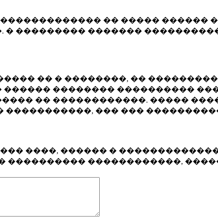
�������������� �� ����� ������ �
. � ��������� ������� ����������
���� �� � ��������, �� ��������
 ������ �������� ���������� ���
���� �� ������������. ����� ���
� �����������, ��� ��� ��������
���� ����, ������ � ������������
�� ���������� ������������, ���