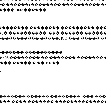
� ������) �������� ���������� �
�����
1000 ������
.
�������� �������� ��������� ���
 � ����������, ��� ������ �������
����������� �����, ICQ ��� �����
������� ����������
�
468 ��������
�� ������� ������� 
��� ����� � ��
100 ��.
�
������� ������ ��������, ��� ���
���� ���� ������� ��������������