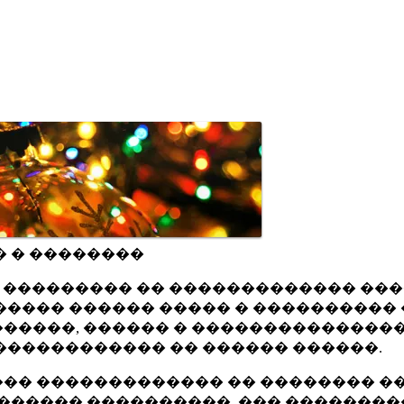
� � ��������
ru ��������� �� ������������� ��
���� ������ ����� � ���������� 
�����, ������ � ���������������
������������ �� ������ ������.
�� ������������� �� �������� ��
������ ����������, ��� ��������