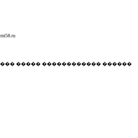
58.ru
���� ����� ������������ ������