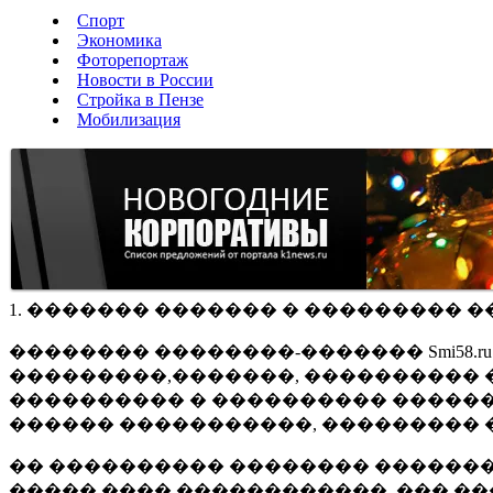
Спорт
Экономика
Фоторепортаж
Новости в России
Стройка в Пензе
Мобилизация
1. ������� ������� � ��������� �
�������� ��������-������� Smi58.
���������,�������, ���������� �
���������� � ���������� ������
������ �����������, ��������� 
�� ���������� �������� �������
����� ���� ������������, ��� ��