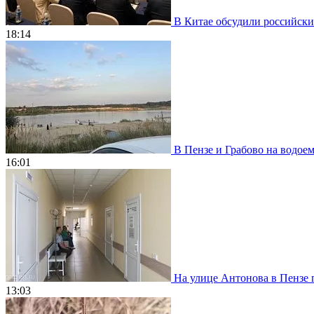
В Китае обсудили российски
18:14
В Пензе и Грабово на водое
16:01
На улице Антонова в Пензе 
13:03