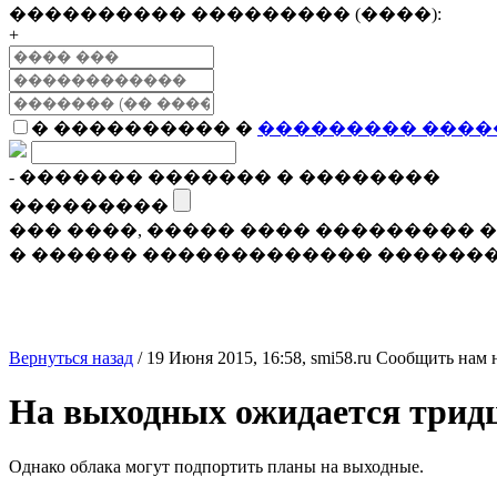
���������� ��������� (����):
+
� ���������� �
��������� ����
- ������� ������� � ��������
���������
��� ����, ����� ���� ���������
� ������ ������������� �������
Вернуться назад
/
19 Июня 2015, 16:58,
smi58.ru
Сообщить нам 
На выходных ожидается трид
Однако облака могут подпортить планы на выходные.