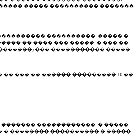
����� ����� ���������� �������
��������� ����������: ����� �
��� �� ���� ��� �����, � ��� ��
 ��������) ��� ����������� �����
� �� ��� �� ������ ���������
10 ��.
 ������� ������������, � �����
 � �������� ���������� � �����