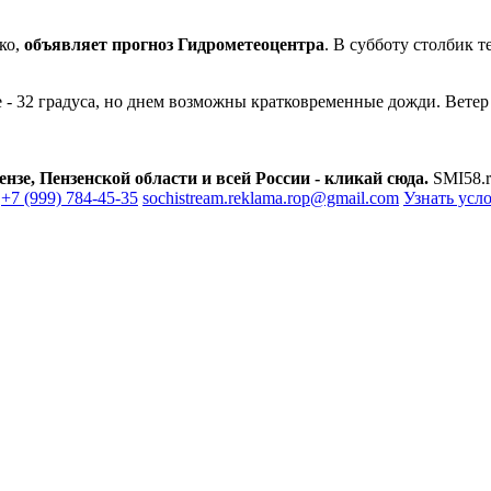
ко,
объявляет прогноз Гидрометеоцентра
. В субботу столбик 
 - 32 градуса, но днем возможны кратковременные дожди. Ветер 
зе, Пензенской области и всей России - кликай сюда.
SMI58.r
+7 (999) 784-45-35
sochistream.reklama.rop@gmail.com
Узнать усл