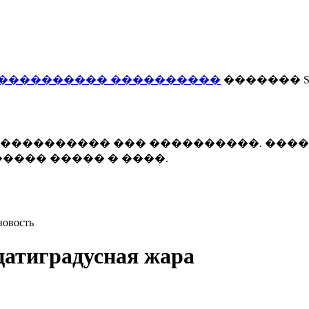
���������� ����������
������� Smi
 ����������� ��� ����������. ���
���� ����� � ����.
новость
цатиградусная жара