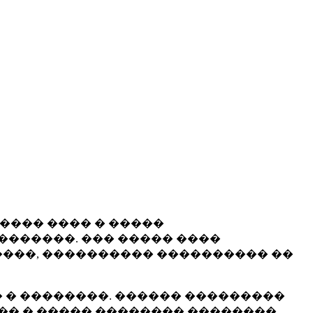
����� ���� � �����
�������. ��� ����� ����
���, ���������� ���������� ��
 � ��������. ������ ���������
�� � ����� �������� ��������.