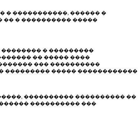
� � �����������, ������ �
 �� � ���������� �����
� �������� � ���������
������ �� ����� ����
������� ��� ����������
�� ��������� ����� ������������
�����, ���������� ���������� ��
������� ���������� ���