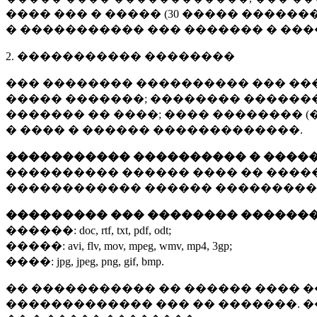
���� ��� � ����� (
30 �����
�������
� ����������� ��� ������� � ��
2. ����������� ��������
��� �������� ���������� ��� ��
����� �������; �������� �������,
������� �� ����; ���� �������� (
� ���� � ������ �������������.
����������� ���������� � ����
���������� ������ ���� �� ����
������������ ������ ���������
��������� ��� �������� ������
������:
doc, rtf, txt, pdf, odt;
�����:
avi, flv, mov, mpeg, wmv, mp4, 3gp;
����:
jpg, jpeg, png, gif, bmp.
�� ����������� �� ������ ���� �
������������� ��� �� �������. 