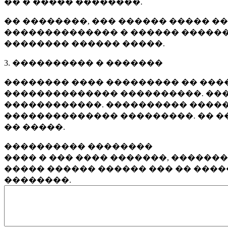
�� � ����� ��������.
�� ��������, ��� ������ ����� �
�������������� � ������ ������
�������� ������ �����.
3. ���������� � �������
�������� ���� ��������� �� ����
�������������� ����������. ���
������������. ���������� �����
�������������� ���������. �� �
�� �����.
���������� ��������
���� � ��� ���� �������, ������
����� ������ ������ ��� �� ���
��������.