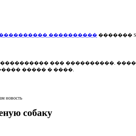
���������� ����������
������� Smi
 ����������� ��� ����������. ���
���� ����� � ����.
ам новость
еную собаку