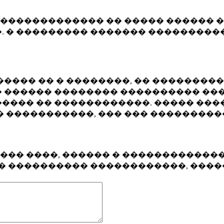
�������������� �� ����� ������ �
. � ��������� ������� ����������
���� �� � ��������, �� ��������
 ������ �������� ���������� ���
���� �� ������������. ����� ���
� �����������, ��� ��� ��������
���� ����, ������ � ������������
�� ���������� ������������, ���