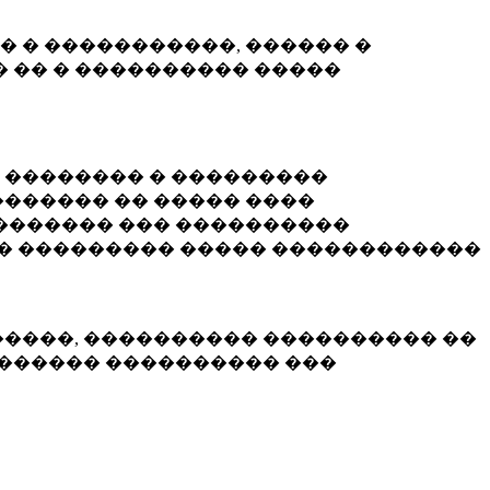
� � �����������, ������ �
 �� � ���������� �����
� �������� � ���������
������ �� ����� ����
������� ��� ����������
�� ��������� ����� ������������
�����, ���������� ���������� ��
������� ���������� ���