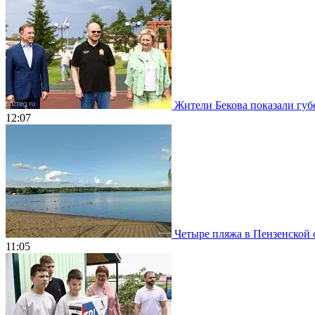
Жители Бекова показали губе
12:07
Четыре пляжа в Пензенской о
11:05