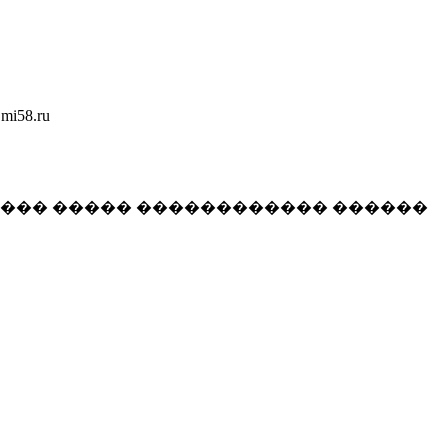
58.ru
���� ����� ������������ ������