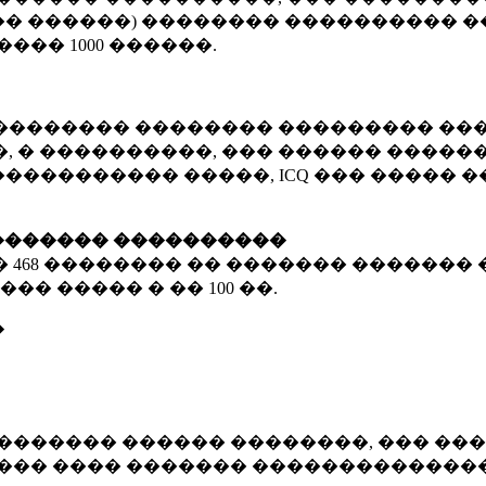
� ������) �������� ���������� �
�����
1000 ������
.
�������� �������� ��������� ���
 � ����������, ��� ������ �������
����������� �����, ICQ ��� �����
������� ����������
�
468 ��������
�� ������� ������� 
��� ����� � ��
100 ��.
�
������� ������ ��������, ��� ���
���� ���� ������� ��������������