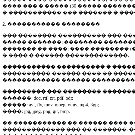
���� ��� � ����� (
30 �����
�������
� ����������� ��� ������� � ��
2. ����������� ��������
��� �������� ���������� ��� ��
����� �������; �������� �������,
������� �� ����; ���� �������� (
� ���� � ������ �������������.
����������� ���������� � ����
���������� ������ ���� �� ����
������������ ������ ���������
��������� ��� �������� ������
������:
doc, rtf, txt, pdf, odt;
�����:
avi, flv, mov, mpeg, wmv, mp4, 3gp;
����:
jpg, jpeg, png, gif, bmp.
�� ����������� �� ������ ���� �
������������� ��� �� �������. 