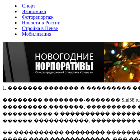
Спорт
Экономика
Фоторепортаж
Новости в России
Стройка в Пензе
Мобилизация
1. ������� ������� � ��������� �
�������� ��������-������� Smi58.
���������,�������, ���������� �
���������� � ���������� ������
������ �����������, ��������� 
�� ���������� �������� �������
����� ���� ������������, ��� ��