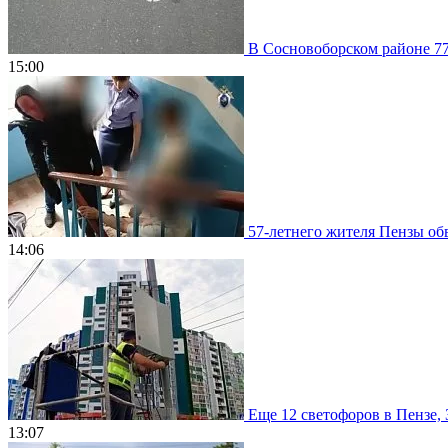
В Сосновоборском районе 77
15:00
57-летнего жителя Пензы обв
14:06
Еще 12 светофоров в Пензе, 
13:07