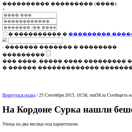
���������� ��������� (����):
+
� ���������� �
��������� ����
- ������� ������� � ��������
���������
��� ����, ����� ���� ���������
� ������ ������������� �������
Вернуться назад
/
25 Сентября 2015, 10:58,
smi58.ru
Сообщить н
На Кордоне Сурка нашли беш
Улица на два месяца под карантином.