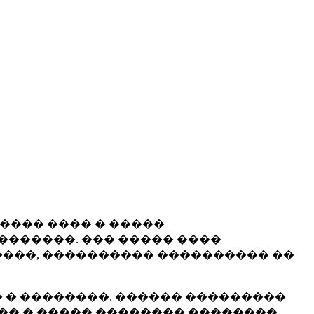
����� ���� � �����
�������. ��� ����� ����
���, ���������� ���������� ��
 � ��������. ������ ���������
�� � ����� �������� ��������.