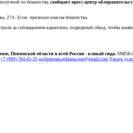
получной по бешенству,
сообщает пресс-центр облправительст
ка, 27А. Егои признали очагом бешенства.
роль за соблюдением карантина, подворный обход, чтобы выявит
зе, Пензенской области и всей России - кликай сюда.
SMI58.r
+7 (999) 784-45-35
sochistream.reklama.rop@gmail.com
Узнать усл