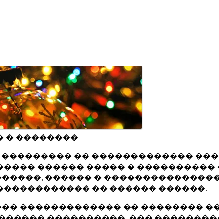
� � ��������
ru ��������� �� ������������� ��
���� ������ ����� � ���������� 
�����, ������ � ���������������
������������ �� ������ ������.
�� ������������� �� �������� ��
������ ����������, ��� ��������