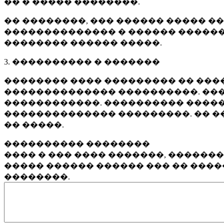
�� � ����� ��������.
�� ��������, ��� ������ ����� �
�������������� � ������ ������
�������� ������ �����.
3. ���������� � �������
�������� ���� ��������� �� ����
�������������� ����������. ���
������������. ���������� �����
�������������� ���������. �� �
�� �����.
���������� ��������
���� � ��� ���� �������, ������
����� ������ ������ ��� �� ���
��������.