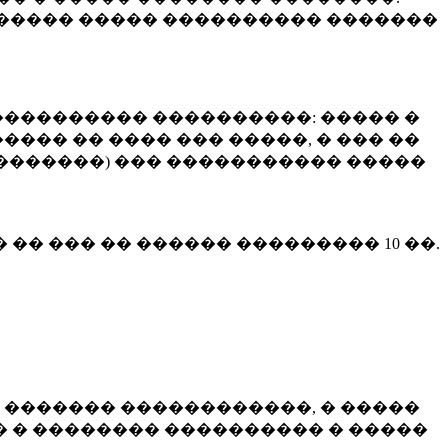
����� ����� ���������� �������
��������� ����������: ����� �
��� �� ���� ��� �����, � ��� ��
 ��������) ��� ����������� �����
� �� ��� �� ������ ���������
10 ��.
 ������� ������������, � �����
 � �������� ���������� � �����