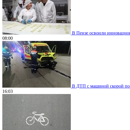
В Пензе освоили инновацион
08:00
В ДТП с машиной скорой пом
16:03