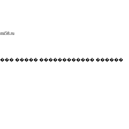
58.ru
���� ����� ������������ ������