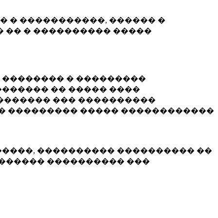
� � �����������, ������ �
 �� � ���������� �����
� �������� � ���������
������ �� ����� ����
������� ��� ����������
�� ��������� ����� ������������
�����, ���������� ���������� ��
������� ���������� ���