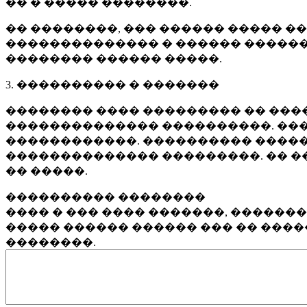
�� � ����� ��������.
�� ��������, ��� ������ ����� �
�������������� � ������ ������
�������� ������ �����.
3. ���������� � �������
�������� ���� ��������� �� ����
�������������� ����������. ���
������������. ���������� �����
�������������� ���������. �� �
�� �����.
���������� ��������
���� � ��� ���� �������, ������
����� ������ ������ ��� �� ���
��������.