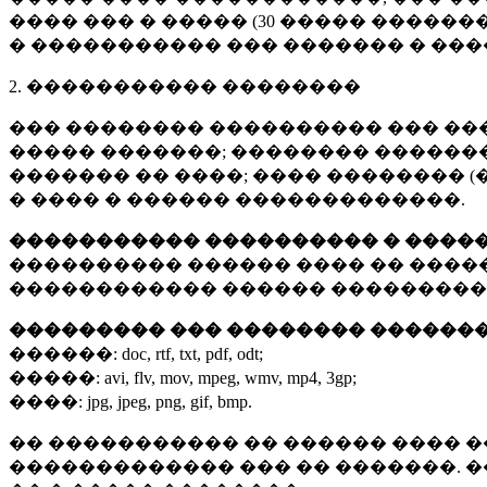
���� ��� � ����� (
30 �����
�������
� ����������� ��� ������� � ��
2. ����������� ��������
��� �������� ���������� ��� ��
����� �������; �������� �������,
������� �� ����; ���� �������� (
� ���� � ������ �������������.
����������� ���������� � ����
���������� ������ ���� �� ����
������������ ������ ���������
��������� ��� �������� ������
������:
doc, rtf, txt, pdf, odt;
�����:
avi, flv, mov, mpeg, wmv, mp4, 3gp;
����:
jpg, jpeg, png, gif, bmp.
�� ����������� �� ������ ���� �
������������� ��� �� �������. 