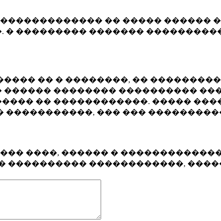
�������������� �� ����� ������ �
. � ��������� ������� ����������
���� �� � ��������, �� ��������
 ������ �������� ���������� ���
���� �� ������������. ����� ���
� �����������, ��� ��� ��������
���� ����, ������ � ������������
�� ���������� ������������, ���