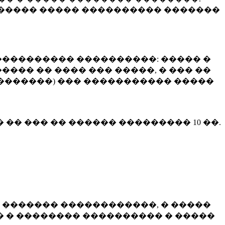
����� ����� ���������� �������
��������� ����������: ����� �
��� �� ���� ��� �����, � ��� ��
 ��������) ��� ����������� �����
� �� ��� �� ������ ���������
10 ��.
 ������� ������������, � �����
 � �������� ���������� � �����