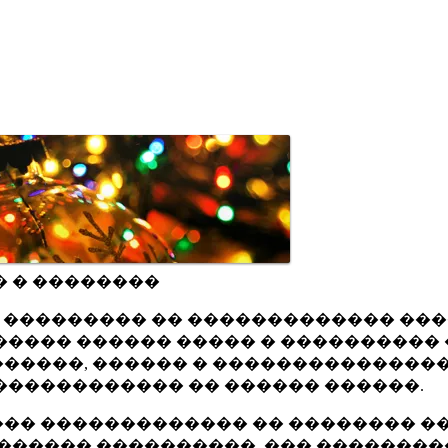
� � ��������
ru ��������� �� ������������� ��
���� ������ ����� � ���������� 
�����, ������ � ���������������
������������ �� ������ ������.
�� ������������� �� �������� ��
������ ����������, ��� ��������