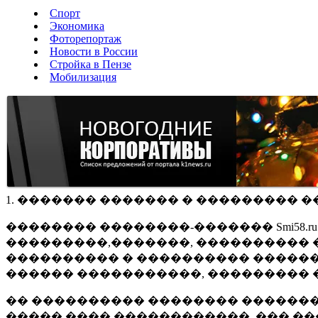
Спорт
Экономика
Фоторепортаж
Новости в России
Стройка в Пензе
Мобилизация
1. ������� ������� � ��������� �
�������� ��������-������� Smi58.
���������,�������, ���������� �
���������� � ���������� ������
������ �����������, ��������� 
�� ���������� �������� �������
����� ���� ������������, ��� ��