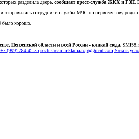
которых разделила дверь,
сообщает пресс-служба ЖКХ и ГЗН.
В
а и отправились сотрудники службы МЧС по первому зову родит
ё было хорошо.
зе, Пензенской области и всей России - кликай сюда.
SMI58.r
+7 (999) 784-45-35
sochistream.reklama.rop@gmail.com
Узнать усл