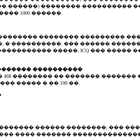
� ������) �������� ���������� �
�����
1000 ������
.
�������� �������� ��������� ���
 � ����������, ��� ������ �������
����������� �����, ICQ ��� �����
������� ����������
�
468 ��������
�� ������� ������� 
��� ����� � ��
100 ��.
�
������� ������ ��������, ��� ���
���� ���� ������� ��������������