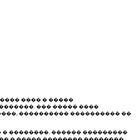
����� ���� � �����
�������. ��� ����� ����
���, ���������� ���������� ��
 � ��������. ������ ���������
�� � ����� �������� ��������.