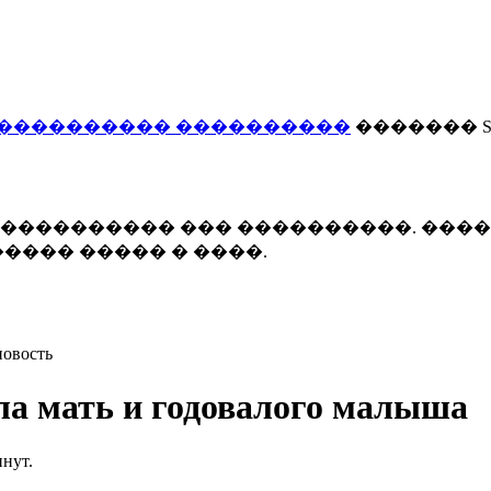
���������� ����������
������� Smi
 ����������� ��� ����������. ���
���� ����� � ����.
новость
ла мать и годовалого малыша
инут.