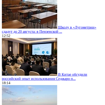
Школу в «Лугометрии»
сдадут до 20 августа: в Пензенской ...
12:52
В Китае обсудили
российский опыт использования Седжаро п...
18:14