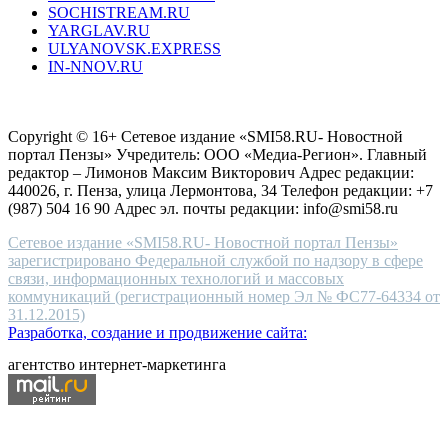
SOCHISTREAM.RU
outlet
YARGLAV.RU
is
ULYANOVSK.EXPRESS
the
IN-NNOV.RU
first
choice
Согласие на обработку персональных данных
Политика по
for
защите персональных данных
high-
Copyright © 16+ Сетевое издание «SMI58.RU- Новостной
end
портал Пензы» Учредитель: ООО «Медиа-Регион». Главный
people.
редактор – Лимонов Максим Викторович Адрес редакции:
440026, г. Пенза, улица Лермонтова, 34 Телефон редакции: +7
(987) 504 16 90 Адрес эл. почты редакции: info@smi58.ru
Сетевое издание «SMI58.RU- Новостной портал Пензы»
зарегистрировано Федеральной службой по надзору в сфере
связи, информационных технологий и массовых
коммуникаций (регистрационный номер Эл № ФС77-64334 от
31.12.2015)
Разработка, создание и продвижение сайта:
агентство интернет-маркетинга