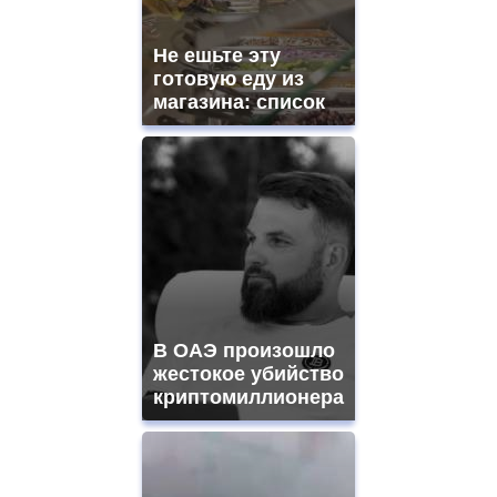
https://gradewatches.to/
mens
and
Не ешьте эту
ladies
готовую еду из
watches
магазина: список
for
sale.
https://www.replicasrelojes.to/
mens
and
ladies
watches
for
sale.
best
vape
shops
В ОАЭ произошло
site.
offer
жестокое убийство
all
криптомиллионера
kinds
of
high
quality
https://www.phoenix-