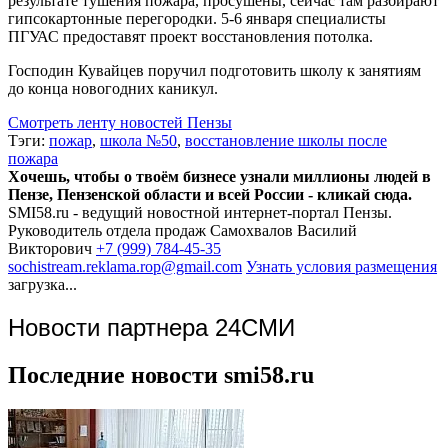
результате тушения пожара, просушены, сейчас там разбирают
гипсокартонные перегородки. 5-6 января специалисты
ПГУАС предоставят проект восстановления потолка.
Господин Кувайцев поручил подготовить школу к занятиям
до конца новогодних каникул.
Смотреть ленту новостей Пензы
Тэги:
пожар
,
школа №50
,
восстановление школы после
пожара
Хочешь, чтобы о твоём бизнесе узнали миллионы людей в
Пензе, Пензенской области и всей России - кликай сюда.
SMI58.ru - ведущий новостной интернет-портал Пензы.
Руководитель отдела продаж
Самохвалов Василий
Викторович
+7 (999) 784-45-35
sochistream.reklama.rop@gmail.com
Узнать условия размещения
загрузка...
Новости партнера 24СМИ
Последние новости smi58.ru