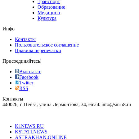
Транспорт
phyrevape.com
Образование
vape
Медицина
store
Культура
on
the
Инфо
pursuit
of
Контакты
the
Пользовательское соглашение
most
Правила перепечатки
effective
sophistication
Присоединяйтесь!
also
just
Вконтакте
the
Facebook
right
Twitter
blend
RSS
in
Контакты
creation
440026, г. Пенза, улица Лермонтова, 34, email: info@smi58.ru
completely
unique
Все порталы НМГ
dazzling
type.
K1NEWS.RU
reddit
KSTATI.NEWS
sevenfridayreplica.ru
ASTRAKHAN.ONLINE
sevenfriday