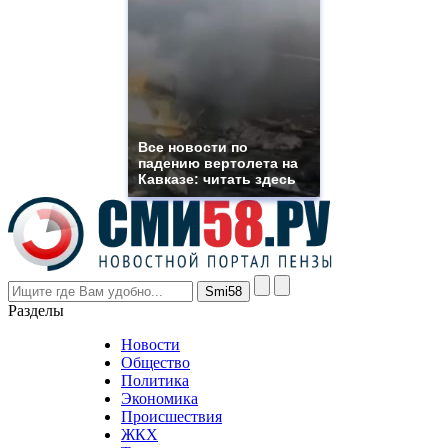
suns.ru/
which
you
need.
replica
franck
muller
rolex
Все новости по
even
падению вертолета на
though
Кавказе: читать здесь
the
prices
are
higher
however
visitors
nevertheless
Разделы
believe
that
Новости
good
Общество
value.
Политика
who
Экономика
sells
Происшествия
the
ЖКХ
best