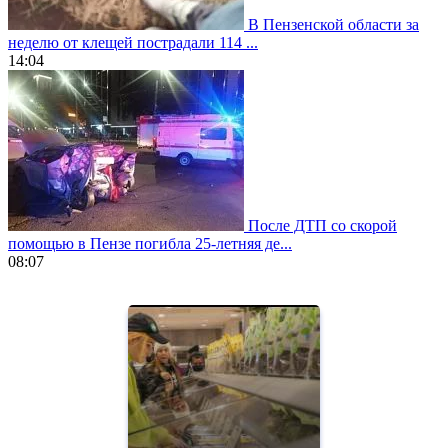
В Пензенской области за
неделю от клещей пострадали 114 ...
14:04
После ДТП со скорой
помощью в Пензе погибла 25-летняя де...
08:07
https://www.vapesstores.fr/
meilleure
cigarette
electronique
best
quality
aaa
swiss
movement.