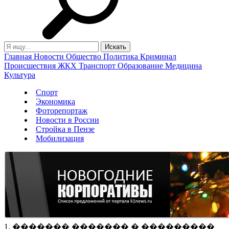
Главная
Новости
Общество
Политика
Криминал
Происшествия
ЖКХ
Транспорт
Образование
Медицина
Культура
Спорт
Экономика
Фоторепортаж
Новости в России
Стройка в Пензе
Мобилизация
1. ������� ������� � ���������