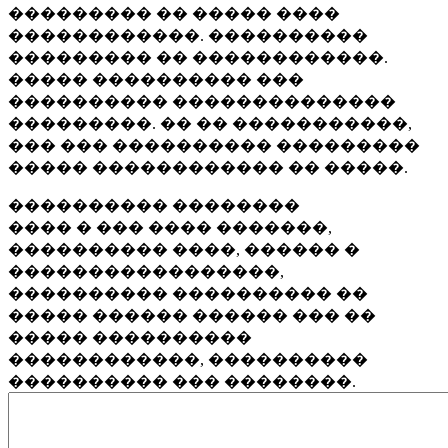
��������� �� ����� ����
������������. ����������
��������� �� ������������.
����� ���������� ���
���������� ��������������
���������. �� �� �����������,
��� ��� ���������� ���������
����� ������������ �� �����.
���������� ��������
���� � ��� ���� �������,
���������� ����, ������ �
�����������������,
���������� ���������� ��
����� ������ ������ ��� ��
����� ����������
������������, ����������
���������� ��� ��������.