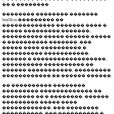
�� � ��������
�������� ��������-�������
Smi58.ru ��������� ��
������������� ������� ���� �
����� ���������,�������,
���������� ����� ������ �����
� ���������� �������. ���
����� ���� ���������� �
���������� �����������,
������ � ������������������,
���������� ���������� ��
������ �����������, ���������
������������ �� ������ ������.
�� ���������� ��������
��������� ������������� ��
�������� �� � ��������. ������
��������� ����� ����
������������, ��� ��������
����������, ��� ���������� �