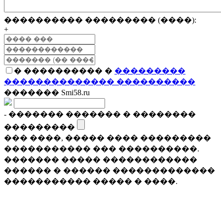
���������� ��������� (����):
+
� ���������� �
���������
�������������� ����������
������� Smi58.ru
- ������� ������� � ��������
���������
��� ����, ����� ���� ���������
����������� ��� ����������.
������� ����� ������������
������ � ������ �������������
����������� ����� � ����.