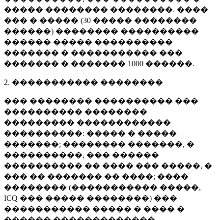
����� �������� ��������. ����
��� � ����� (
30 �����
��������
������) �������� ����������
������ ����� ����������
������� � ����������� ���
������� � �������
1000 ������
.
2. ����������� ��������
��� �������� ���������� ���
���������� ��������
��������� ������������
����������: ����� � �����
�������; �������� �������, �
����������, ��� ������
���������� �� ���� ��� �����, �
��� �� ������� �� ����; ����
�������� (����������� �����,
ICQ ��� ����� ��������) ���
����������� ����� � ���� �
������ �������������.