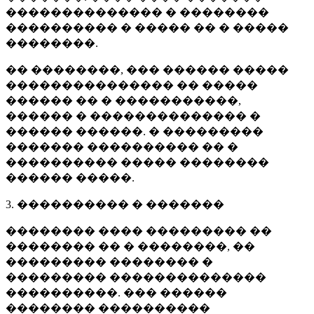
�������������� � ��������
���������� � ����� �� � �����
��������.
�� ��������, ��� ������ �����
��������������� �� �����
������ �� � �����������,
������ � �������������� �
������ ������. � ���������
������� ���������� �� �
���������� ����� ��������
������ �����.
3. ���������� � �������
�������� ���� ��������� ��
�������� �� � ��������, ��
��������� �������� �
��������� ��������������
����������. ��� ������
�������� ����������