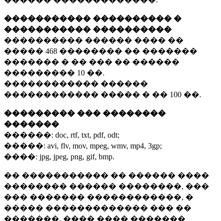
����������� ���������� �
����������� ����������
���������� ������ ���� ��
�����
468 ��������
�� �������
������� � �� ��� �� ������
���������
10 ��.
������������ ������
������������ ����� � ��
100 ��.
��������� ��� ��������
�������
������:
doc, rtf, txt, pdf, odt;
�����:
avi, flv, mov, mpeg, wmv, mp4, 3gp;
����:
jpg, jpeg, png, gif, bmp.
�� ����������� �� ������ ����
�������� ������ ��������, ���
��� ������� ������������, �
����� ������������� ��� ��
�������. ���� ���� �������