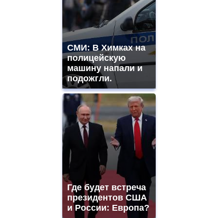
watches
for
sale.
best
vape
СМИ: В Химках на
shops
полицейскую
site.
offer
машину напали и
all
подожгли.
kinds
of
high
quality
https://www.phoenix-
suns.ru/
which
you
need.
replica
franck
muller
Где будет встреча
rolex
президентов США
even
though
и России: Европа?
the