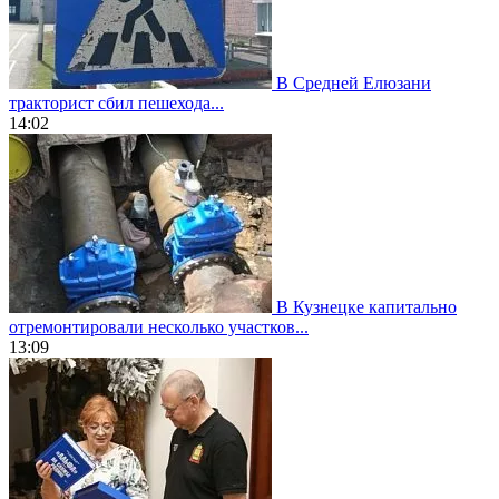
В Средней Елюзани
тракторист сбил пешехода...
14:02
В Кузнецке капитально
отремонтировали несколько участков...
13:09