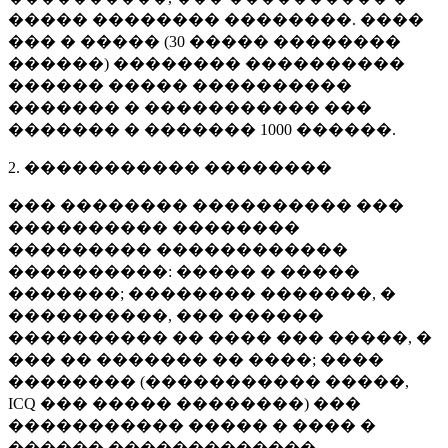
����� �������� ��������. ����
��� � ����� (
30 �����
��������
������) �������� ����������
������ ����� ����������
������� � ����������� ���
������� � �������
1000 ������
.
2. ����������� ��������
��� �������� ���������� ���
���������� ��������
��������� ������������
����������: ����� � �����
�������; �������� �������, �
����������, ��� ������
���������� �� ���� ��� �����, �
��� �� ������� �� ����; ����
�������� (����������� �����,
ICQ ��� ����� ��������) ���
����������� ����� � ���� �
������ �������������.