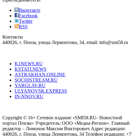
also
just
Вконтакте
the
Facebook
right
Twitter
blend
RSS
in
Контакты
creation
440026, г. Пенза, улица Лермонтова, 34, email: info@smi58.ru
completely
unique
Все порталы НМГ
dazzling
type.
K1NEWS.RU
reddit
KSTATI.NEWS
sevenfridayreplica.ru
ASTRAKHAN.ONLINE
sevenfriday
SOCHISTREAM.RU
outlet
YARGLAV.RU
is
ULYANOVSK.EXPRESS
the
IN-NNOV.RU
first
choice
Согласие на обработку персональных данных
Политика по
for
защите персональных данных
high-
Copyright © 16+ Сетевое издание «SMI58.RU- Новостной
end
портал Пензы» Учредитель: ООО «Медиа-Регион». Главный
people.
редактор – Лимонов Максим Викторович Адрес редакции:
440026, г. Пенза, улица Лермонтова, 34 Телефон редакции: +7