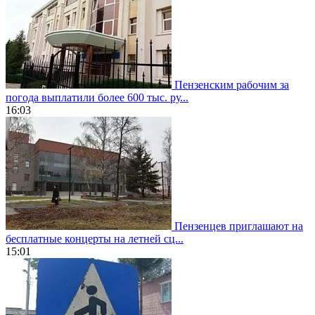
Пензенским рабочим за
погода выплатили более 600 тыс. ру...
16:03
Пензенцев приглашают на
бесплатные концерты на летней сц...
15:01