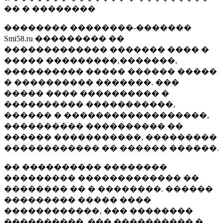
�� � ��������
�������� ��������-�������
Smi58.ru ��������� ��
������������� ������� ���� �
����� ���������,�������,
���������� ����� ������ �����
� ���������� �������. ���
����� ���� ���������� �
���������� �����������,
������ � ������������������,
���������� ���������� ��
������ �����������, ���������
������������ �� ������ ������.
�� ���������� ��������
��������� ������������� ��
�������� �� � ��������. ������
��������� ����� ����
������������, ��� ��������
����������, ��� ���������� �