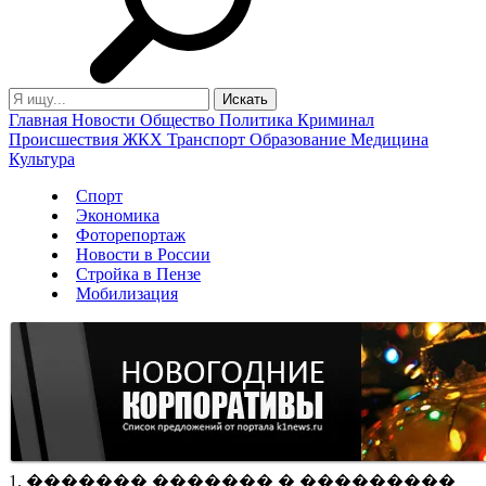
Главная
Новости
Общество
Политика
Криминал
Происшествия
ЖКХ
Транспорт
Образование
Медицина
Культура
Спорт
Экономика
Фоторепортаж
Новости в России
Стройка в Пензе
Мобилизация
1. ������� ������� � ���������