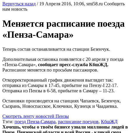
Вернуться назад
/
19 Апреля 2016, 10:06,
smi58.ru
Сообщить
нам новость
Меняется расписание поезда
«Пенза-Самара»
Теперь состав останавливается на станции Безенчук.
Дополнительная остановка появляется с 20 апреля у поезда
«Пенза-Самара»,
сообщает пресс-служба КбшЖД.
Расписание меняется по просьбам пассажиров.
Откорректированный график движения выглядит так:
отправка из Самары в 17-45, прибытие на Пензу-I 22-17.
Отправка из Пензы в 6-58, прибытие в Самару – 11-23.
Остановки производятся на станциях Чапаевск, Безенчук,
Сызрань, Новоспасское, Ключики, Кузнецк и Чаадаевка.
Смотреть ленту новостей Пензы
Тэги:
поезд Пенза-Самара
,
расписание поездов
,
КбшЖД
Хочешь, чтобы о твоём бизнесе узнали миллионы людей в
Пензе, Пензенской области и всей России - кликай сюда.