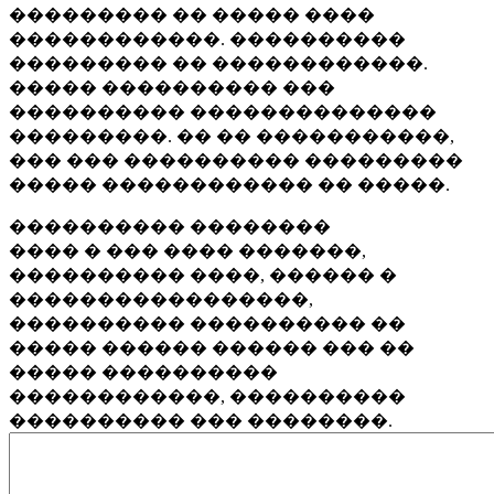
��������� �� ����� ����
������������. ����������
��������� �� ������������.
����� ���������� ���
���������� ��������������
���������. �� �� �����������,
��� ��� ���������� ���������
����� ������������ �� �����.
���������� ��������
���� � ��� ���� �������,
���������� ����, ������ �
�����������������,
���������� ���������� ��
����� ������ ������ ��� ��
����� ����������
������������, ����������
���������� ��� ��������.