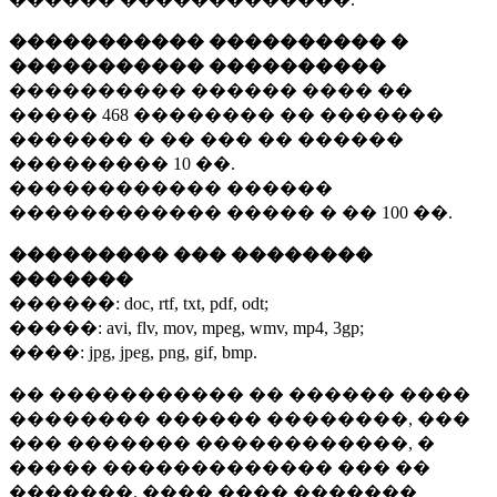
����������� ���������� �
����������� ����������
���������� ������ ���� ��
�����
468 ��������
�� �������
������� � �� ��� �� ������
���������
10 ��.
������������ ������
������������ ����� � ��
100 ��.
��������� ��� ��������
�������
������:
doc, rtf, txt, pdf, odt;
�����:
avi, flv, mov, mpeg, wmv, mp4, 3gp;
����:
jpg, jpeg, png, gif, bmp.
�� ����������� �� ������ ����
�������� ������ ��������, ���
��� ������� ������������, �
����� ������������� ��� ��
�������. ���� ���� �������