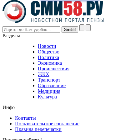
prices
are
higher
however
visitors
nevertheless
Разделы
believe
that
Новости
good
Общество
value.
Политика
who
Экономика
sells
Происшествия
the
ЖКХ
best
Транспорт
phyrevape.com
Образование
vape
Медицина
store
Культура
on
the
Инфо
pursuit
of
Контакты
the
Пользовательское соглашение
most
Правила перепечатки
effective
sophistication
Присоединяйтесь!