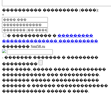
���������� ��������� (����):
+
� ���������� �
���������
�������������� ����������
������� Smi58.ru
- ������� ������� � ��������
���������
��� ����, ����� ���� ���������
����������� ��� ����������.
������� ����� ������������
������ � ������ �������������
����������� ����� � ����.