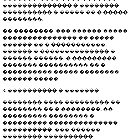
�������������� � ��������
���������� � ����� �� � �����
��������.
�� ��������, ��� ������ �����
��������������� �� �����
������ �� � �����������,
������ � �������������� �
������ ������. � ���������
������� ���������� �� �
���������� ����� ��������
������ �����.
3. ���������� � �������
�������� ���� ��������� ��
�������� �� � ��������, ��
��������� �������� �
��������� ��������������
����������. ��� ������
�������� ����������