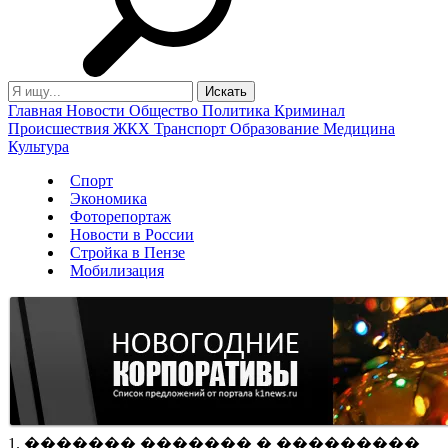
Главная
Новости
Общество
Политика
Криминал
Происшествия
ЖКХ
Транспорт
Образование
Медицина
Культура
Спорт
Экономика
Фоторепортаж
Новости в России
Стройка в Пензе
Мобилизация
1. ������� ������� � ���������