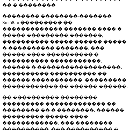
�� � ��������
�������� ��������-�������
Smi58.ru ��������� ��
������������� ������� ���� �
����� ���������,�������,
���������� ����� ������ �����
� ���������� �������. ���
����� ���� ���������� �
���������� �����������,
������ � ������������������,
���������� ���������� ��
������ �����������, ���������
������������ �� ������ ������.
�� ���������� ��������
��������� ������������� ��
�������� �� � ��������. ������
��������� ����� ����
������������, ��� ��������
����������, ��� ���������� �