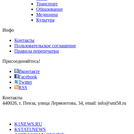
best
Транспорт
phyrevape.com
Образование
vape
Медицина
store
Культура
on
the
Инфо
pursuit
of
Контакты
the
Пользовательское соглашение
most
Правила перепечатки
effective
sophistication
Присоединяйтесь!
also
just
Вконтакте
the
Facebook
right
Twitter
blend
RSS
in
Контакты
creation
440026, г. Пенза, улица Лермонтова, 34, email: info@smi58.ru
completely
unique
Все порталы НМГ
dazzling
type.
K1NEWS.RU
reddit
KSTATI.NEWS
sevenfridayreplica.ru