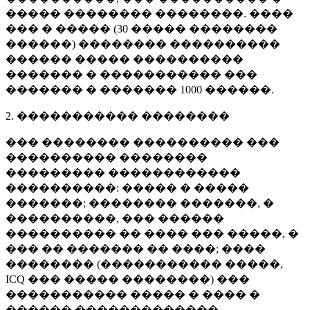
����� �������� ��������. ����
��� � ����� (
30 �����
��������
������) �������� ����������
������ ����� ����������
������� � ����������� ���
������� � �������
1000 ������
.
2. ����������� ��������
��� �������� ���������� ���
���������� ��������
��������� ������������
����������: ����� � �����
�������; �������� �������, �
����������, ��� ������
���������� �� ���� ��� �����, �
��� �� ������� �� ����; ����
�������� (����������� �����,
ICQ ��� ����� ��������) ���
����������� ����� � ���� �
������ �������������.