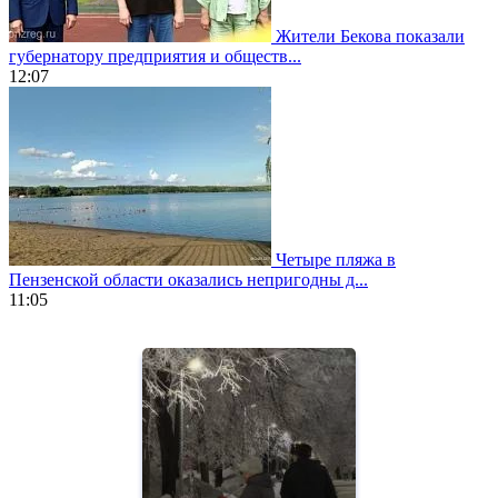
Жители Бекова показали
губернатору предприятия и обществ...
12:07
Четыре пляжа в
Пензенской области оказались непригодны д...
11:05
https://www.vapesstores.fr/
meilleure
cigarette
electronique
best
quality
aaa
swiss
movement.