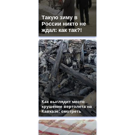
https://gradewatches.to/
mens
and
Такую зиму в
ladies
России никто не
watches
ждал: как так?!
for
sale.
https://www.replicasrelojes.to/
mens
and
ladies
watches
for
sale.
best
vape
shops
site.
Как выглядит место
offer
крушение вертолета на
all
Кавказе: смотреть
kinds
of
high
quality