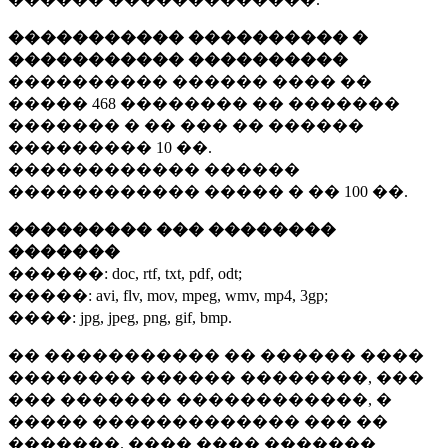
����������� ���������� �
����������� ����������
���������� ������ ���� ��
�����
468 ��������
�� �������
������� � �� ��� �� ������
���������
10 ��.
������������ ������
������������ ����� � ��
100 ��.
��������� ��� ��������
�������
������:
doc, rtf, txt, pdf, odt;
�����:
avi, flv, mov, mpeg, wmv, mp4, 3gp;
����:
jpg, jpeg, png, gif, bmp.
�� ����������� �� ������ ����
�������� ������ ��������, ���
��� ������� ������������, �
����� ������������� ��� ��
�������. ���� ���� �������