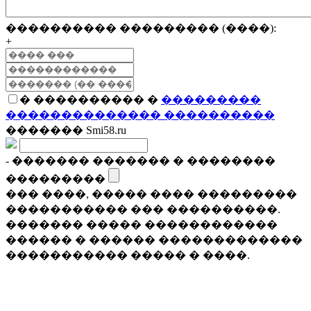
���������� ��������� (����):
+
� ���������� �
���������
�������������� ����������
������� Smi58.ru
- ������� ������� � ��������
���������
��� ����, ����� ���� ���������
����������� ��� ����������.
������� ����� ������������
������ � ������ �������������
����������� ����� � ����.