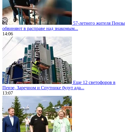
57-летнего жителя Пензы
обвиняют в расправе над знакомым...
14:06
Еще 12 светофоров в
Пензе, Заречном и Спутнике будут ада...
13:07