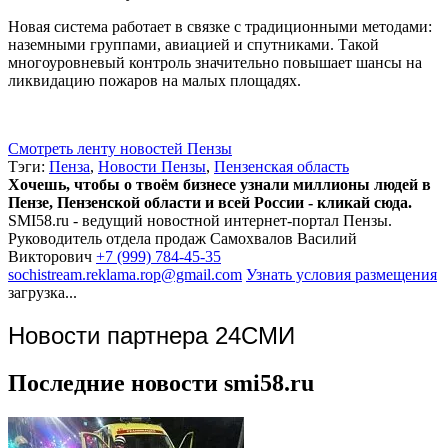
Новая система работает в связке с традиционными методами:
наземными группами, авиацией и спутниками. Такой
многоуровневый контроль значительно повышает шансы на
ликвидацию пожаров на малых площадях.
Смотреть ленту новостей Пензы
Тэги:
Пенза
,
Новости Пензы
,
Пензенская область
Хочешь, чтобы о твоём бизнесе узнали миллионы людей в
Пензе, Пензенской области и всей России - кликай сюда.
SMI58.ru - ведущий новостной интернет-портал Пензы.
Руководитель отдела продаж
Самохвалов Василий
Викторович
+7 (999) 784-45-35
sochistream.reklama.rop@gmail.com
Узнать условия размещения
загрузка...
Новости партнера 24СМИ
Последние новости smi58.ru