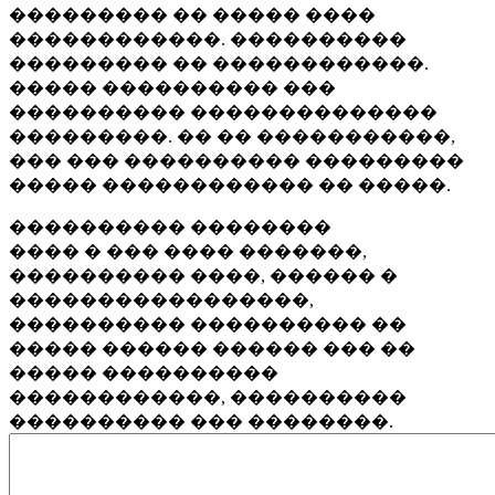
��������� �� ����� ����
������������. ����������
��������� �� ������������.
����� ���������� ���
���������� ��������������
���������. �� �� �����������,
��� ��� ���������� ���������
����� ������������ �� �����.
���������� ��������
���� � ��� ���� �������,
���������� ����, ������ �
�����������������,
���������� ���������� ��
����� ������ ������ ��� ��
����� ����������
������������, ����������
���������� ��� ��������.