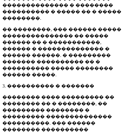
�������������� � ��������
���������� � ����� �� � �����
��������.
�� ��������, ��� ������ �����
��������������� �� �����
������ �� � �����������,
������ � �������������� �
������ ������. � ���������
������� ���������� �� �
���������� ����� ��������
������ �����.
3. ���������� � �������
�������� ���� ��������� ��
�������� �� � ��������, ��
��������� �������� �
��������� ��������������
����������. ��� ������
�������� ����������