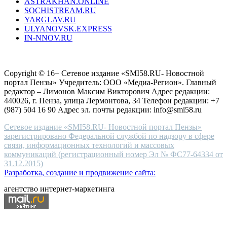
ASTRAKHAN.ONLINE
sevenfriday
SOCHISTREAM.RU
outlet
YARGLAV.RU
is
ULYANOVSK.EXPRESS
the
IN-NNOV.RU
first
choice
Согласие на обработку персональных данных
Политика по
for
защите персональных данных
high-
Copyright © 16+ Сетевое издание «SMI58.RU- Новостной
end
портал Пензы» Учредитель: ООО «Медиа-Регион». Главный
people.
редактор – Лимонов Максим Викторович Адрес редакции:
440026, г. Пенза, улица Лермонтова, 34 Телефон редакции: +7
(987) 504 16 90 Адрес эл. почты редакции: info@smi58.ru
Сетевое издание «SMI58.RU- Новостной портал Пензы»
зарегистрировано Федеральной службой по надзору в сфере
связи, информационных технологий и массовых
коммуникаций (регистрационный номер Эл № ФС77-64334 от
31.12.2015)
Разработка, создание и продвижение сайта:
агентство интернет-маркетинга