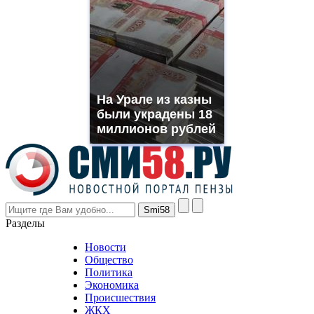
https://www.phoenix-
suns.ru/
which
you
need.
replica
franck
muller
На Урале из казны
rolex
были украдены 18
even
though
миллионов рублей
the
prices
are
higher
however
visitors
nevertheless
Разделы
believe
that
Новости
good
Общество
value.
Политика
who
Экономика
sells
Происшествия
the
ЖКХ