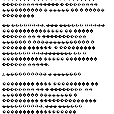
�������������� � ��������
���������� � ����� �� � �����
��������.
�� ��������, ��� ������ �����
��������������� �� �����
������ �� � �����������,
������ � �������������� �
������ ������. � ���������
������� ���������� �� �
���������� ����� ��������
������ �����.
3. ���������� � �������
�������� ���� ��������� ��
�������� �� � ��������, ��
��������� �������� �
��������� ��������������
����������. ��� ������
�������� ����������