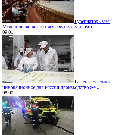
Губернатор Олег
Мельниченко встретился с худруком драмте...
09:01
В Пензе освоили
инновационное для России производство же...
08:00