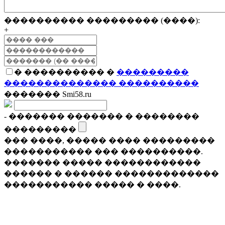
���������� ��������� (����):
+
� ���������� �
���������
�������������� ����������
������� Smi58.ru
- ������� ������� � ��������
���������
��� ����, ����� ���� ���������
����������� ��� ����������.
������� ����� ������������
������ � ������ �������������
����������� ����� � ����.