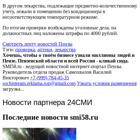
В другом лекарства, подлежащие предметно-количественному
учету, лежали в помещении без кондиционера в
несоответствующем температурном режиме.
По итогам проверки возбуждены уголовные дела, на
должностных лиц наложены штрафы по 4000 рублей.
Смотреть ленту новостей Пензы
Тэги:
проверка
,
аптеки
,
лекарства
Хочешь, чтобы о твоём бизнесе узнали миллионы людей в
Пензе, Пензенской области и всей России - кликай сюда.
SMI58.ru - ведущий новостной интернет-портал Пензы.
Руководитель отдела продаж
Самохвалов Василий
Викторович
+7 (999) 784-45-35
sochistream.reklama.rop@gmail.com
Узнать условия размещения
загрузка...
Новости партнера 24СМИ
Последние новости smi58.ru