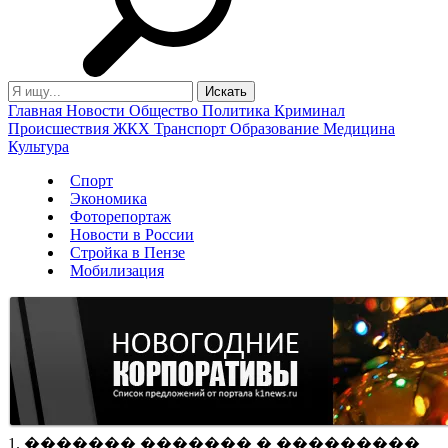
Главная
Новости
Общество
Политика
Криминал
Происшествия
ЖКХ
Транспорт
Образование
Медицина
Культура
Спорт
Экономика
Фоторепортаж
Новости в России
Стройка в Пензе
Мобилизация
1. ������� ������� � ���������