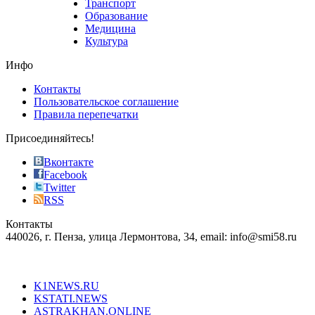
Транспорт
phyrevape.com
Образование
vape
Медицина
store
Культура
on
the
Инфо
pursuit
of
Контакты
the
Пользовательское соглашение
most
Правила перепечатки
effective
sophistication
Присоединяйтесь!
also
just
Вконтакте
the
Facebook
right
Twitter
blend
RSS
in
Контакты
creation
440026, г. Пенза, улица Лермонтова, 34, email: info@smi58.ru
completely
unique
Все порталы НМГ
dazzling
type.
K1NEWS.RU
reddit
KSTATI.NEWS
sevenfridayreplica.ru
ASTRAKHAN.ONLINE
sevenfriday