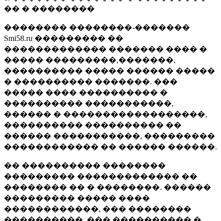
�� � ��������
�������� ��������-�������
Smi58.ru ��������� ��
������������� ������� ���� �
����� ���������,�������,
���������� ����� ������ �����
� ���������� �������. ���
����� ���� ���������� �
���������� �����������,
������ � ������������������,
���������� ���������� ��
������ �����������, ���������
������������ �� ������ ������.
�� ���������� ��������
��������� ������������� ��
�������� �� � ��������. ������
��������� ����� ����
������������, ��� ��������
����������, ��� ���������� �