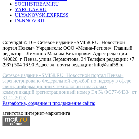
SOCHISTREAM.RU
outlet
YARGLAV.RU
is
ULYANOVSK.EXPRESS
the
IN-NNOV.RU
first
choice
Согласие на обработку персональных данных
Политика по
for
защите персональных данных
high-
Copyright © 16+ Сетевое издание «SMI58.RU- Новостной
end
портал Пензы» Учредитель: ООО «Медиа-Регион». Главный
people.
редактор – Лимонов Максим Викторович Адрес редакции:
440026, г. Пенза, улица Лермонтова, 34 Телефон редакции: +7
(987) 504 16 90 Адрес эл. почты редакции: info@smi58.ru
Сетевое издание «SMI58.RU- Новостной портал Пензы»
зарегистрировано Федеральной службой по надзору в сфере
связи, информационных технологий и массовых
коммуникаций (регистрационный номер Эл № ФС77-64334 от
31.12.2015)
Разработка, создание и продвижение сайта:
агентство интернет-маркетинга