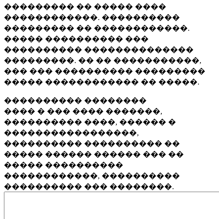
��������� �� ����� ����
������������. ����������
��������� �� ������������.
����� ���������� ���
���������� ��������������
���������. �� �� �����������,
��� ��� ���������� ���������
����� ������������ �� �����.
���������� ��������
���� � ��� ���� �������,
���������� ����, ������ �
�����������������,
���������� ���������� ��
����� ������ ������ ��� ��
����� ����������
������������, ����������
���������� ��� ��������.