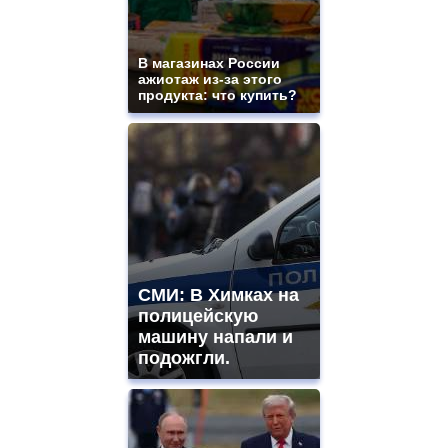
https://gradewatches.to/
mens
and
ladies
В магазинах России
ажиотаж из-за этого
watches
продукта: что купить?
for
sale.
https://www.replicasrelojes.to/
mens
and
ladies
watches
for
sale.
best
vape
СМИ: В Химках на
shops
полицейскую
site.
offer
машину напали и
all
подожгли.
kinds
of
high
quality
https://www.phoenix-