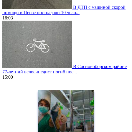
В ДТП с машиной скорой
помощи в Пензе пострадали 10 чело...
16:03
В Сосновоборском районе
77-летний велосипедист погиб пос...
15:00
https://www.vapesstores.fr/
meilleure
cigarette
electronique
best
quality
aaa
swiss
movement.