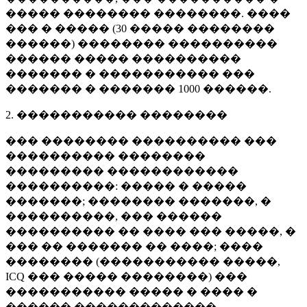
����� �������� ��������. ����
��� � ����� (
30 �����
��������
������) �������� ����������
������ ����� ����������
������� � ����������� ���
������� � �������
1000 ������
.
2. ����������� ��������
��� �������� ���������� ���
���������� ��������
��������� ������������
����������: ����� � �����
�������; �������� �������, �
����������, ��� ������
���������� �� ���� ��� �����, �
��� �� ������� �� ����; ����
�������� (����������� �����,
ICQ ��� ����� ��������) ���
����������� ����� � ���� �
������ �������������.