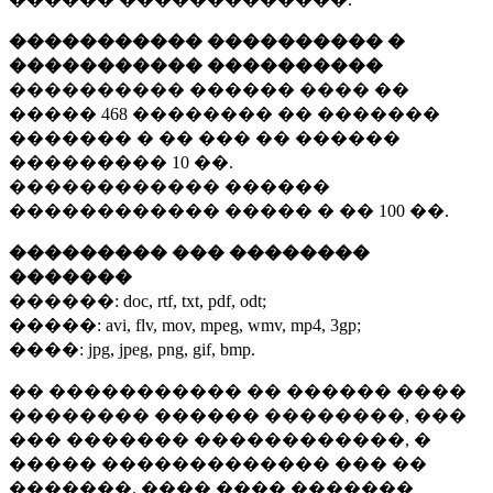
����������� ���������� �
����������� ����������
���������� ������ ���� ��
�����
468 ��������
�� �������
������� � �� ��� �� ������
���������
10 ��.
������������ ������
������������ ����� � ��
100 ��.
��������� ��� ��������
�������
������:
doc, rtf, txt, pdf, odt;
�����:
avi, flv, mov, mpeg, wmv, mp4, 3gp;
����:
jpg, jpeg, png, gif, bmp.
�� ����������� �� ������ ����
�������� ������ ��������, ���
��� ������� ������������, �
����� ������������� ��� ��
�������. ���� ���� �������