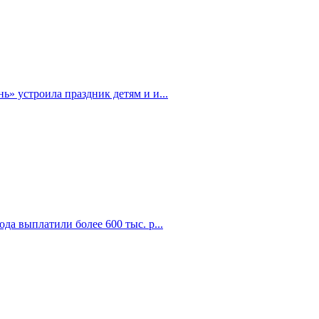
» устроила праздник детям и и...
да выплатили более 600 тыс. р...