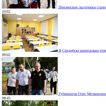
Пензенские льготники стали
10:02
В Сердобске капитально отр
09:02
Губернатор Олег Мельничен
08:45