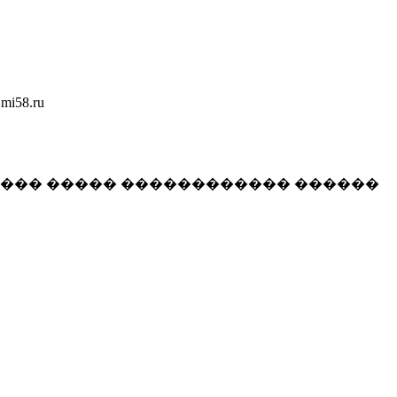
58.ru
���� ����� ������������ ������