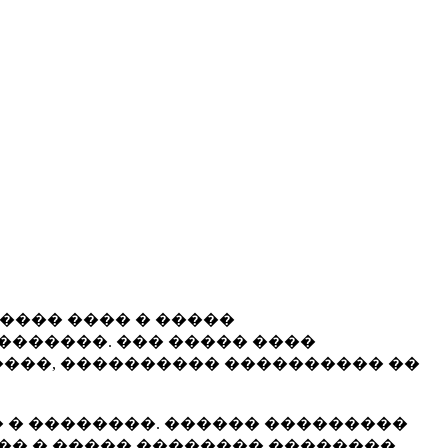
����� ���� � �����
�������. ��� ����� ����
���, ���������� ���������� ��
 � ��������. ������ ���������
�� � ����� �������� ��������.