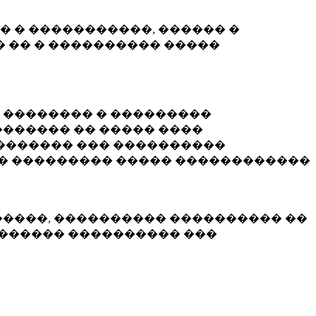
� � �����������, ������ �
 �� � ���������� �����
� �������� � ���������
������ �� ����� ����
������� ��� ����������
�� ��������� ����� ������������
�����, ���������� ���������� ��
������� ���������� ���