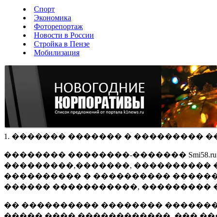
Спорт
Экономика
Фоторепортаж
Новости в России
Стройка в Пензе
Мобилизация
1. ������� ������� � ��������� �
�������� ��������-������� Smi58.
���������,�������, ���������� �
���������� � ���������� ������
������ �����������, ��������� 
�� ���������� �������� �������
����� ���� ������������, ��� ��