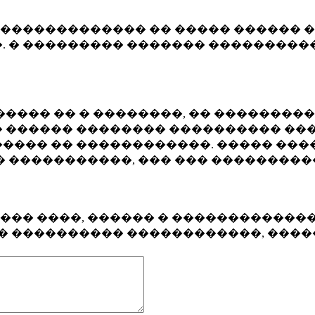
�������������� �� ����� ������ �
. � ��������� ������� ����������
���� �� � ��������, �� ��������
 ������ �������� ���������� ���
���� �� ������������. ����� ���
� �����������, ��� ��� ��������
���� ����, ������ � ������������
�� ���������� ������������, ���