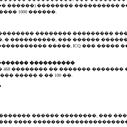
� ������) �������� ���������� �
�����
1000 ������
.
�������� �������� ��������� ���
 � ����������, ��� ������ �������
����������� �����, ICQ ��� �����
������� ����������
�
468 ��������
�� ������� ������� 
��� ����� � ��
100 ��.
�
������� ������ ��������, ��� ���
���� ���� ������� ��������������