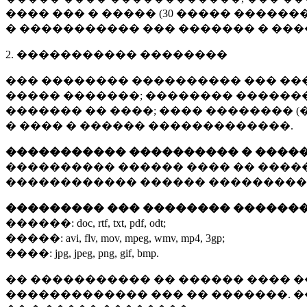
���� ��� � ����� (
30 �����
�������
� ����������� ��� ������� � ��
2. ����������� ��������
��� �������� ���������� ��� ��
����� �������; �������� �������,
������� �� ����; ���� �������� (
� ���� � ������ �������������.
����������� ���������� � ����
���������� ������ ���� �� ����
������������ ������ ���������
��������� ��� �������� ������
������:
doc, rtf, txt, pdf, odt;
�����:
avi, flv, mov, mpeg, wmv, mp4, 3gp;
����:
jpg, jpeg, png, gif, bmp.
�� ����������� �� ������ ���� �
������������� ��� �� �������. 