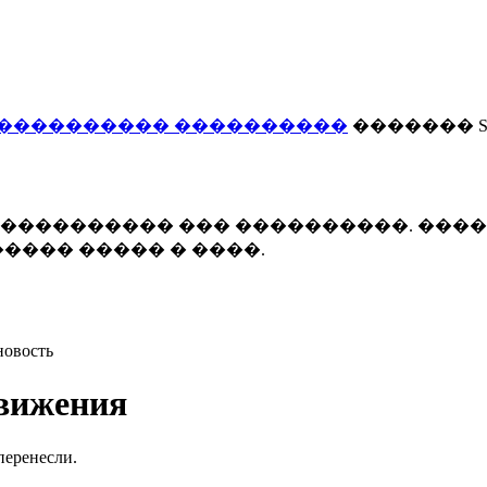
���������� ����������
������� Smi
 ����������� ��� ����������. ���
���� ����� � ����.
новость
движения
перенесли.