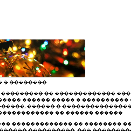
� � ��������
ru ��������� �� ������������� ��
���� ������ ����� � ���������� 
�����, ������ � ���������������
������������ �� ������ ������.
�� ������������� �� �������� ��
������ ����������, ��� ��������