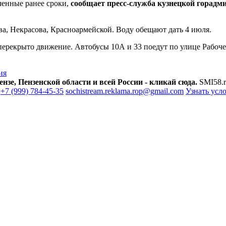
аченные ранее сроки,
сообщает пресс-служба кузнецкой горадм
ва, Некрасова, Красноармейской. Воду обещают дать 4 июля.
перекрыто движение. Автобусы 10А и 33 поедут по улице Рабочей,
ия
зе, Пензенской области и всей России - кликай сюда.
SMI58.r
+7 (999) 784-45-35
sochistream.reklama.rop@gmail.com
Узнать усл