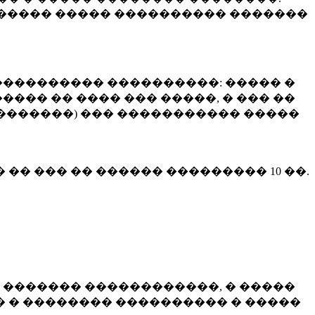
����� ����� ���������� �������
��������� ����������: ����� �
��� �� ���� ��� �����, � ��� ��
 ��������) ��� ����������� �����
� �� ��� �� ������ ���������
10 ��.
 ������� ������������, � �����
 � �������� ���������� � �����