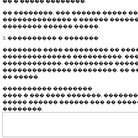
�� � ����� ��������.
�� ��������, ��� ������ ����� �
�������������� � ������ ������
�������� ������ �����.
3. ���������� � �������
�������� ���� ��������� �� ����
�������������� ����������. ���
������������. ���������� �����
�������������� ���������. �� �
�� �����.
���������� ��������
���� � ��� ���� �������, ������
����� ������ ������ ��� �� ���
��������.