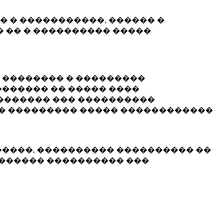
� � �����������, ������ �
 �� � ���������� �����
� �������� � ���������
������ �� ����� ����
������� ��� ����������
�� ��������� ����� ������������
�����, ���������� ���������� ��
������� ���������� ���