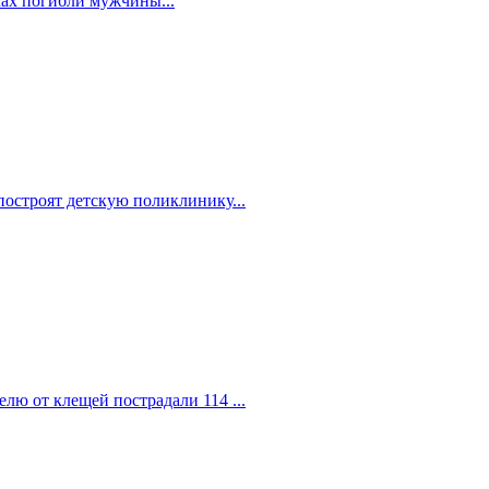
мах погибли мужчины...
построят детскую поликлинику...
елю от клещей пострадали 114 ...