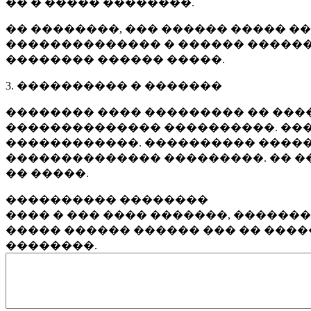
�� � ����� ��������.
�� ��������, ��� ������ ����� �
�������������� � ������ ������
�������� ������ �����.
3. ���������� � �������
�������� ���� ��������� �� ����
�������������� ����������. ���
������������. ���������� �����
�������������� ���������. �� �
�� �����.
���������� ��������
���� � ��� ���� �������, ������
����� ������ ������ ��� �� ���
��������.