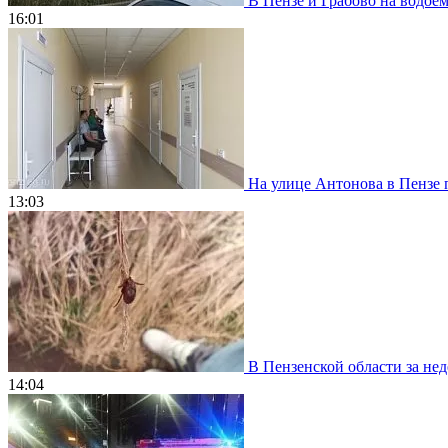
В Пензе и Грабово на водое
16:01
На улице Антонова в Пензе 
13:03
В Пензенской области за нед
14:04