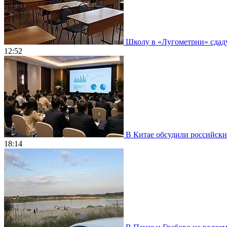
Школу в «Лугометрии» сдадут
12:52
В Китае обсудили российски
18:14