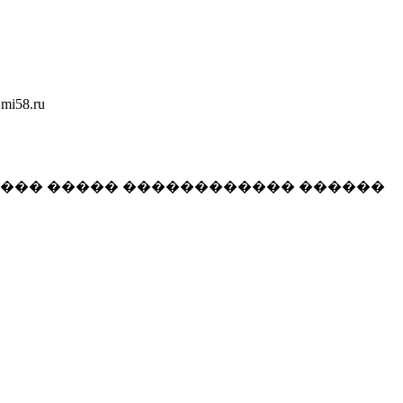
58.ru
���� ����� ������������ ������