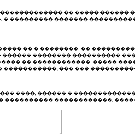
�������������� �� ����� ������ �
. � ��������� ������� ����������
���� �� � ��������, �� ��������
 ������ �������� ���������� ���
���� �� ������������. ����� ���
� �����������, ��� ��� ��������
���� ����, ������ � ������������
�� ���������� ������������, ���