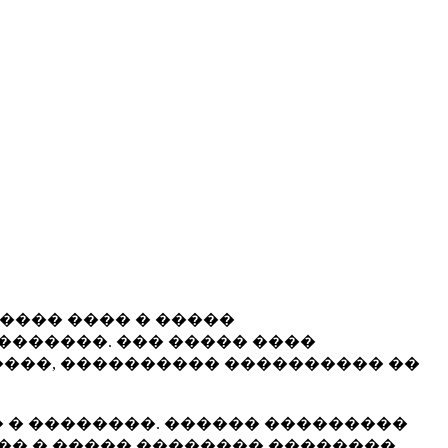
����� ���� � �����
�������. ��� ����� ����
���, ���������� ���������� ��
 � ��������. ������ ���������
�� � ����� �������� ��������.