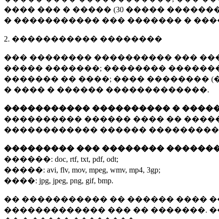
���� ��� � ����� (
30 �����
�������
� ����������� ��� ������� � ��
2. ����������� ��������
��� �������� ���������� ��� ��
����� �������; �������� �������,
������� �� ����; ���� �������� (
� ���� � ������ �������������.
����������� ���������� � ����
���������� ������ ���� �� ����
������������ ������ ���������
��������� ��� �������� ������
������:
doc, rtf, txt, pdf, odt;
�����:
avi, flv, mov, mpeg, wmv, mp4, 3gp;
����:
jpg, jpeg, png, gif, bmp.
�� ����������� �� ������ ���� �
������������� ��� �� �������. 