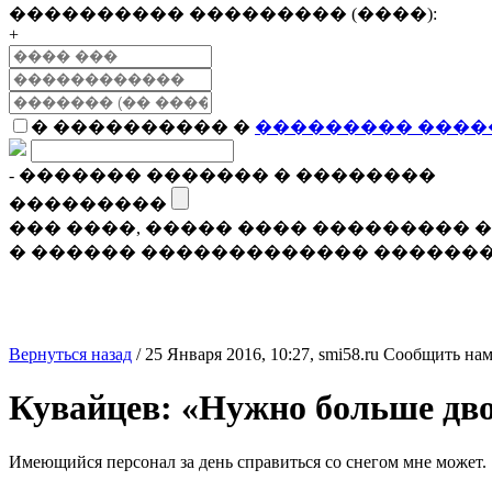
���������� ��������� (����):
+
� ���������� �
��������� ����
- ������� ������� � ��������
���������
��� ����, ����� ���� ���������
� ������ ������������� �������
Вернуться назад
/
25 Января 2016, 10:27,
smi58.ru
Сообщить нам
Кувайцев: «Нужно больше дв
Имеющийся персонал за день справиться со снегом мне может.