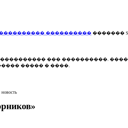
���������� ����������
������� Smi
 ����������� ��� ����������. ���
���� ����� � ����.
 новость
орников»