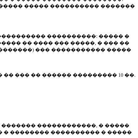
����� ����� ���������� �������
��������� ����������: ����� �
��� �� ���� ��� �����, � ��� ��
 ��������) ��� ����������� �����
� �� ��� �� ������ ���������
10 ��.
 ������� ������������, � �����
 � �������� ���������� � �����