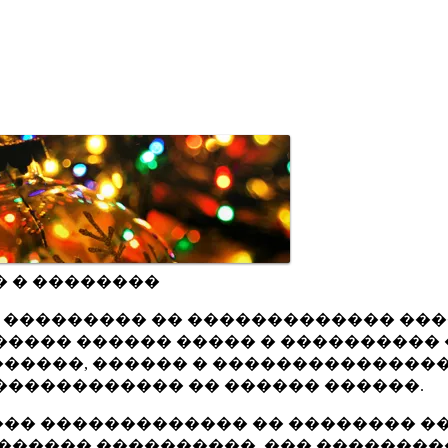
� � ��������
ru ��������� �� ������������� ��
���� ������ ����� � ���������� 
�����, ������ � ���������������
������������ �� ������ ������.
�� ������������� �� �������� ��
������ ����������, ��� ��������