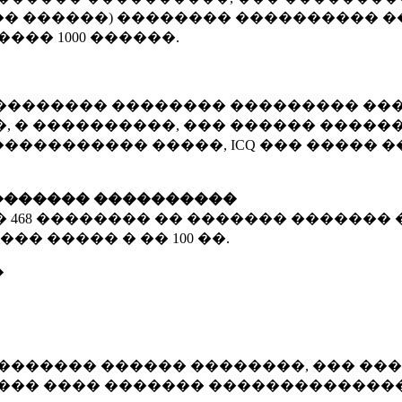
� ������) �������� ���������� �
�����
1000 ������
.
�������� �������� ��������� ���
 � ����������, ��� ������ �������
����������� �����, ICQ ��� �����
������� ����������
�
468 ��������
�� ������� ������� 
��� ����� � ��
100 ��.
�
������� ������ ��������, ��� ���
���� ���� ������� ��������������