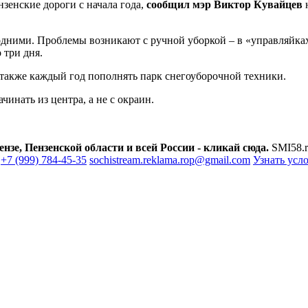
зенские дороги с начала года,
сообщил мэр Виктор Кувайцев
ними. Проблемы возникают с ручной уборкой – в «управляйках»
 три дня.
 также каждый год пополнять парк снегоуборочной техники.
чинать из центра, а не с окраин.
зе, Пензенской области и всей России - кликай сюда.
SMI58.r
+7 (999) 784-45-35
sochistream.reklama.rop@gmail.com
Узнать усл