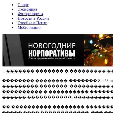
Спорт
Экономика
Фоторепортаж
Новости в России
Стройка в Пензе
Мобилизация
1. ������� ������� � ��������� �
�������� ��������-������� Smi58.
���������,�������, ���������� �
���������� � ���������� ������
������ �����������, ��������� 
�� ���������� �������� �������
����� ���� ������������, ��� ��