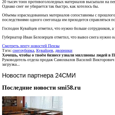
20 тысяч тонн противогололедных материалов высыпали на пен
Однако снег не убирается так быстро, как хотелось бы.
Объемы израсходованных материалов сопоставимы с прошлогод
последствиями одного снегопада им приходится справляться по
Господин Кувайцев отметил, что нужно больше сотрудников, а
Губернатор Иван Белозерцев отметил, что вывоз снега нужно на
Смотреть ленту новостей Пензы
Тэги:
снегоуборка
,
Кувайцев
,
дворники
Хочешь, чтобы о твоём бизнесе узнали миллионы людей в Пен
Руководитель отдела продаж
Самохвалов Василий Викторович
загрузка...
Новости партнера 24СМИ
Последние новости smi58.ru