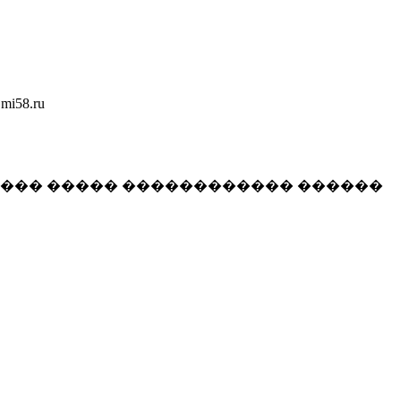
58.ru
���� ����� ������������ ������