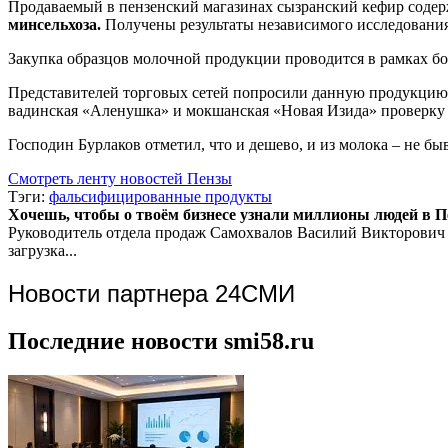
Продаваемый в пензенский магазинах сызранский кефир содерж
минсельхоза.
Получены результаты независимого исследования
Закупка образцов молочной продукции проводится в рамках бо
Представителей торговых сетей попросили данную продукцию 
вадинская «Аленушка» и мокшанская «Новая Изида» проверку
Господин Бурлаков отметил, что и дешево, и из молока – не б
Смотреть ленту новостей Пензы
Тэги:
фальсифицированные продукты
Хочешь, чтобы о твоём бизнесе узнали миллионы людей в Пен
Руководитель отдела продаж
Самохвалов Василий Викторович
загрузка...
Новости партнера 24СМИ
Последние новости smi58.ru