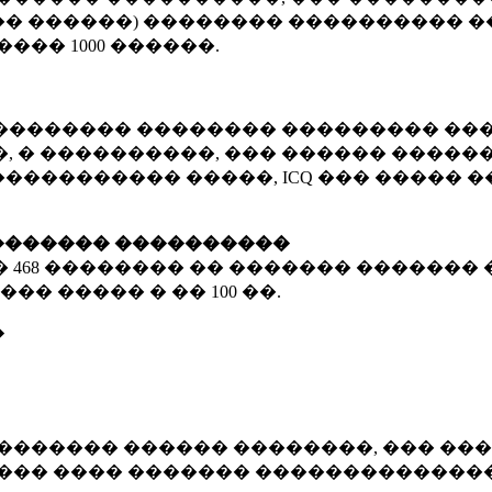
� ������) �������� ���������� �
�����
1000 ������
.
�������� �������� ��������� ���
 � ����������, ��� ������ �������
����������� �����, ICQ ��� �����
������� ����������
�
468 ��������
�� ������� ������� 
��� ����� � ��
100 ��.
�
������� ������ ��������, ��� ���
���� ���� ������� ��������������