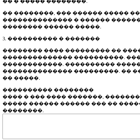
�� � ����� ��������.
�� ��������, ��� ������ ����� �
�������������� � ������ ������
�������� ������ �����.
3. ���������� � �������
�������� ���� ��������� �� ����
�������������� ����������. ���
������������. ���������� �����
�������������� ���������. �� �
�� �����.
���������� ��������
���� � ��� ���� �������, ������
����� ������ ������ ��� �� ���
��������.