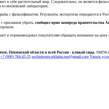
ит в себе растительный жир. Следовательно, он является фаль
 из московской лаборатории.
рьбы с фальсификатом. Результаты экспертизы передаются в Рос
с прилавков убрать,
сообщил врио зампреда правительства А
 прошли.
ывает и порекомендовал покупателям обращать внимание на цену
зе, Пензенской области и всей России - кликай сюда.
SMI58.r
+7 (999) 784-45-35
sochistream.reklama.rop@gmail.com
Узнать усл