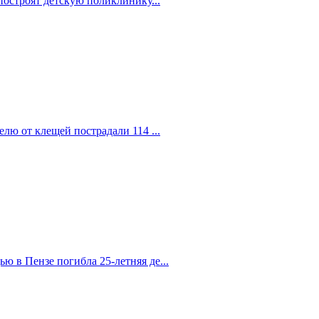
построят детскую поликлинику...
елю от клещей пострадали 114 ...
 в Пензе погибла 25-летняя де...