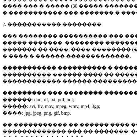
���� ��� � ����� (
30 �����
�������
� ����������� ��� ������� � ��
2. ����������� ��������
��� �������� ���������� ��� ��
����� �������; �������� �������,
������� �� ����; ���� �������� (
� ���� � ������ �������������.
����������� ���������� � ����
���������� ������ ���� �� ����
������������ ������ ���������
��������� ��� �������� ������
������:
doc, rtf, txt, pdf, odt;
�����:
avi, flv, mov, mpeg, wmv, mp4, 3gp;
����:
jpg, jpeg, png, gif, bmp.
�� ����������� �� ������ ���� �
������������� ��� �� �������. 