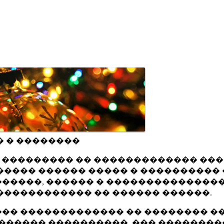
� � ��������
ru ��������� �� ������������� ��
���� ������ ����� � ���������� 
�����, ������ � ���������������
������������ �� ������ ������.
�� ������������� �� �������� ��
������ ����������, ��� ��������