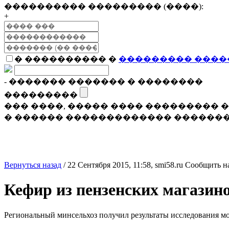
���������� ��������� (����):
+
� ���������� �
��������� ����
- ������� ������� � ��������
���������
��� ����, ����� ���� ���������
� ������ ������������� �������
Вернуться назад
/
22 Сентября 2015, 11:58,
smi58.ru
Сообщить н
Кефир из пензенских магазино
Региональный минсельхоз получил результаты исследования м