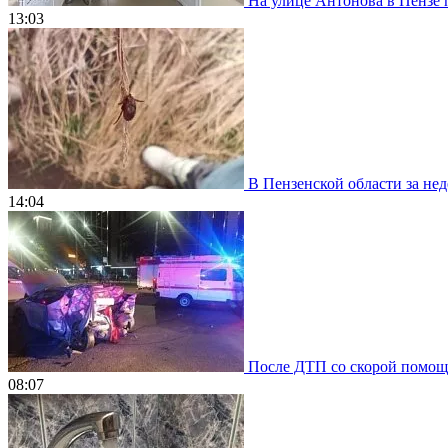
На улице Антонова в Пензе 
13:03
В Пензенской области за нед
14:04
После ДТП со скорой помощью
08:07