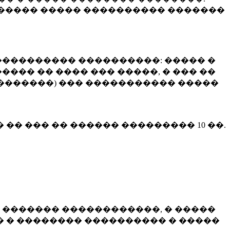
����� ����� ���������� �������
��������� ����������: ����� �
��� �� ���� ��� �����, � ��� ��
 ��������) ��� ����������� �����
� �� ��� �� ������ ���������
10 ��.
 ������� ������������, � �����
 � �������� ���������� � �����