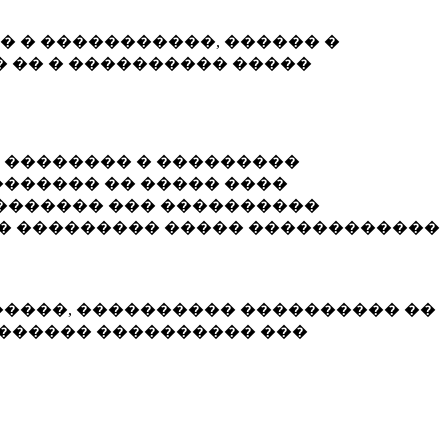
� � �����������, ������ �
 �� � ���������� �����
� �������� � ���������
������ �� ����� ����
������� ��� ����������
�� ��������� ����� ������������
�����, ���������� ���������� ��
������� ���������� ���