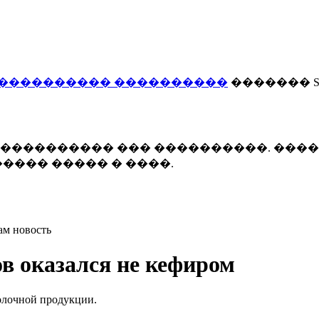
���������� ����������
������� Smi
 ����������� ��� ����������. ���
���� ����� � ����.
ам новость
в оказался не кефиром
олочной продукции.