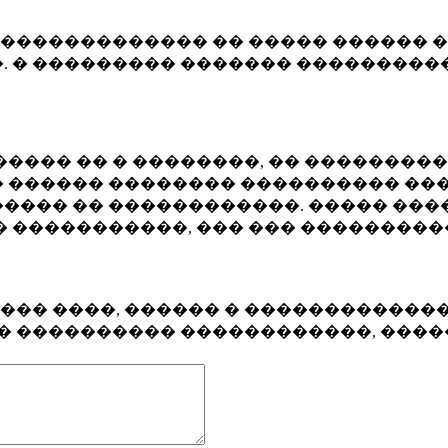
�������������� �� ����� ������ �
. � ��������� ������� ����������
���� �� � ��������, �� ��������
 ������ �������� ���������� ���
���� �� ������������. ����� ���
� �����������, ��� ��� ��������
���� ����, ������ � ������������
�� ���������� ������������, ���