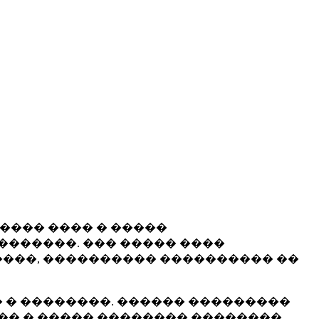
����� ���� � �����
�������. ��� ����� ����
���, ���������� ���������� ��
 � ��������. ������ ���������
�� � ����� �������� ��������.