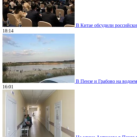
В Китае обсудили российски
18:14
В Пензе и Грабово на водое
16:01