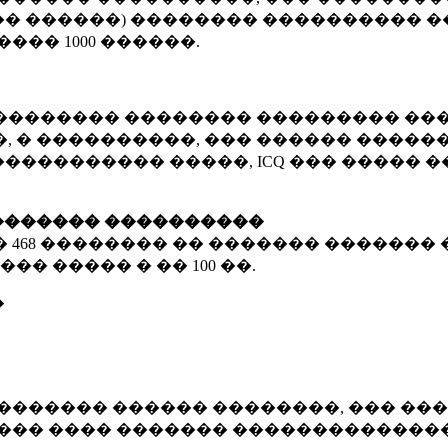
� ������) �������� ���������� �
�����
1000 ������
.
�������� �������� ��������� ���
 � ����������, ��� ������ �������
����������� �����, ICQ ��� �����
������� ����������
�
468 ��������
�� ������� ������� 
��� ����� � ��
100 ��.
�
������� ������ ��������, ��� ���
���� ���� ������� ��������������