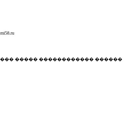
58.ru
���� ����� ������������ ������