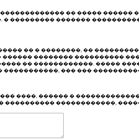
�������������� �� ����� ������ �
. � ��������� ������� ����������
���� �� � ��������, �� ��������
 ������ �������� ���������� ���
���� �� ������������. ����� ���
� �����������, ��� ��� ��������
���� ����, ������ � ������������
�� ���������� ������������, ���