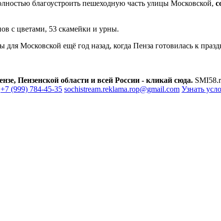
олностью благоустроить пешеходную часть улицы Московской,
с
ов с цветами, 53 скамейки и урны.
 для Московской ещё год назад, когда Пенза готовилась к праз
зе, Пензенской области и всей России - кликай сюда.
SMI58.r
+7 (999) 784-45-35
sochistream.reklama.rop@gmail.com
Узнать усл