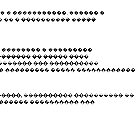
� � �����������, ������ �
 �� � ���������� �����
� �������� � ���������
������ �� ����� ����
������� ��� ����������
�� ��������� ����� ������������
�����, ���������� ���������� ��
������� ���������� ���