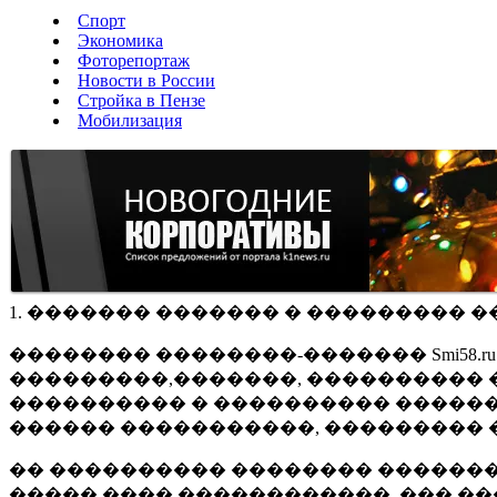
Спорт
Экономика
Фоторепортаж
Новости в России
Стройка в Пензе
Мобилизация
1. ������� ������� � ��������� �
�������� ��������-������� Smi58.
���������,�������, ���������� �
���������� � ���������� ������
������ �����������, ��������� 
�� ���������� �������� �������
����� ���� ������������, ��� ��