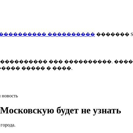
���������� ����������
������� Smi
 ����������� ��� ����������. ���
���� ����� � ����.
 новость
Московскую будет не узнать
города.