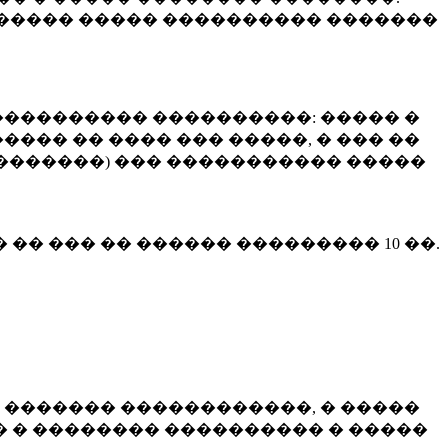
����� ����� ���������� �������
��������� ����������: ����� �
��� �� ���� ��� �����, � ��� ��
 ��������) ��� ����������� �����
� �� ��� �� ������ ���������
10 ��.
 ������� ������������, � �����
 � �������� ���������� � �����