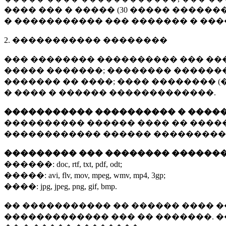
���� ��� � ����� (
30 �����
�������
� ����������� ��� ������� � ��
2. ����������� ��������
��� �������� ���������� ��� ��
����� �������; �������� �������,
������� �� ����; ���� �������� (
� ���� � ������ �������������.
����������� ���������� � ����
���������� ������ ���� �� ����
������������ ������ ���������
��������� ��� �������� ������
������:
doc, rtf, txt, pdf, odt;
�����:
avi, flv, mov, mpeg, wmv, mp4, 3gp;
����:
jpg, jpeg, png, gif, bmp.
�� ����������� �� ������ ���� �
������������� ��� �� �������. 