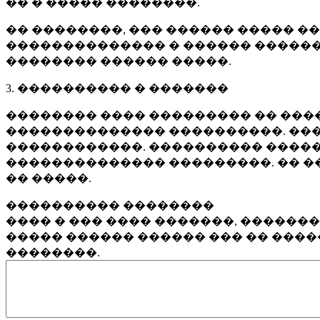
�� � ����� ��������.
�� ��������, ��� ������ ����� �
�������������� � ������ ������
�������� ������ �����.
3. ���������� � �������
�������� ���� ��������� �� ����
�������������� ����������. ���
������������. ���������� �����
�������������� ���������. �� �
�� �����.
���������� ��������
���� � ��� ���� �������, ������
����� ������ ������ ��� �� ���
��������.