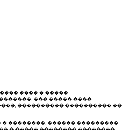
����� ���� � �����
�������. ��� ����� ����
���, ���������� ���������� ��
 � ��������. ������ ���������
�� � ����� �������� ��������.