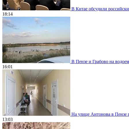
В Китае обсудили российски
18:14
В Пензе и Грабово на водое
16:01
На улице Антонова в Пензе 
13:03