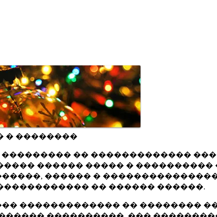
� � ��������
ru ��������� �� ������������� ��
���� ������ ����� � ���������� 
�����, ������ � ���������������
������������ �� ������ ������.
�� ������������� �� �������� ��
������ ����������, ��� ��������