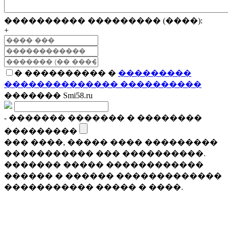
���������� ��������� (����):
+
� ���������� �
���������
�������������� ����������
������� Smi58.ru
- ������� ������� � ��������
���������
��� ����, ����� ���� ���������
����������� ��� ����������.
������� ����� ������������
������ � ������ �������������
����������� ����� � ����.