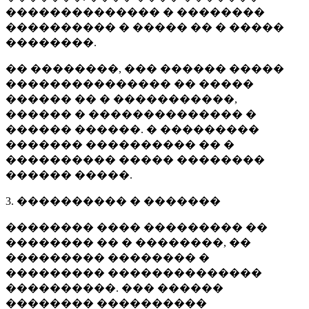
�������������� � ��������
���������� � ����� �� � �����
��������.
�� ��������, ��� ������ �����
��������������� �� �����
������ �� � �����������,
������ � �������������� �
������ ������. � ���������
������� ���������� �� �
���������� ����� ��������
������ �����.
3. ���������� � �������
�������� ���� ��������� ��
�������� �� � ��������, ��
��������� �������� �
��������� ��������������
����������. ��� ������
�������� ����������