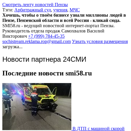
Смотреть ленту новостей Пензы
Тэги:
Арбитражный суд
,
учения
,
МЧС
Хочешь, чтобы о твоём бизнесе узнали миллионы людей в
Пензе, Пензенской области и всей России - кликай сюда.
SMI58.ru - ведущий новостной интернет-портал Пензы.
Руководитель отдела продаж
Самохвалов Василий
Викторович
+7 (999) 784-45-35
sochistream.reklama.rop@gmail.com
Узнать условия размещения
загрузка...
Новости партнера 24СМИ
Последние новости smi58.ru
В ДТП с машиной скорой