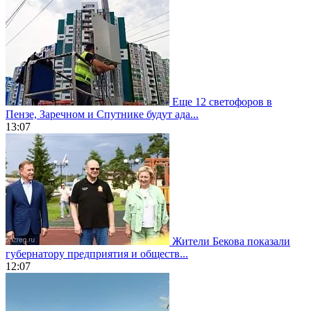
Еще 12 светофоров в
Пензе, Заречном и Спутнике будут ада...
13:07
Жители Бекова показали
губернатору предприятия и обществ...
12:07