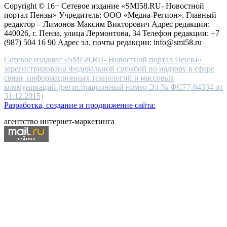
Copyright © 16+ Сетевое издание «SMI58.RU- Новостной
end
портал Пензы» Учредитель: ООО «Медиа-Регион». Главный
people.
редактор – Лимонов Максим Викторович Адрес редакции:
440026, г. Пенза, улица Лермонтова, 34 Телефон редакции: +7
(987) 504 16 90 Адрес эл. почты редакции: info@smi58.ru
Сетевое издание «SMI58.RU- Новостной портал Пензы»
зарегистрировано Федеральной службой по надзору в сфере
связи, информационных технологий и массовых
коммуникаций (регистрационный номер Эл № ФС77-64334 от
31.12.2015)
Разработка, создание и продвижение сайта:
агентство интернет-маркетинга