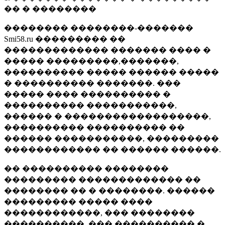
�� � ��������
�������� ��������-�������
Smi58.ru ��������� ��
������������� ������� ���� �
����� ���������,�������,
���������� ����� ������ �����
� ���������� �������. ���
����� ���� ���������� �
���������� �����������,
������ � ������������������,
���������� ���������� ��
������ �����������, ���������
������������ �� ������ ������.
�� ���������� ��������
��������� ������������� ��
�������� �� � ��������. ������
��������� ����� ����
������������, ��� ��������
����������, ��� ���������� �