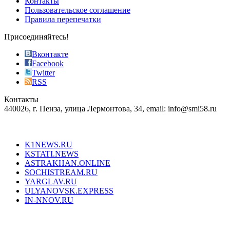
Контакты
the
Пользовательское соглашение
most
Правила перепечатки
effective
sophistication
Присоединяйтесь!
also
just
Вконтакте
the
Facebook
right
Twitter
blend
RSS
in
Контакты
creation
440026, г. Пенза, улица Лермонтова, 34, email: info@smi58.ru
completely
unique
Все порталы НМГ
dazzling
type.
K1NEWS.RU
reddit
KSTATI.NEWS
sevenfridayreplica.ru
ASTRAKHAN.ONLINE
sevenfriday
SOCHISTREAM.RU
outlet
YARGLAV.RU
is
ULYANOVSK.EXPRESS
the
IN-NNOV.RU
first
choice
Согласие на обработку персональных данных
Политика по
for
защите персональных данных
high-