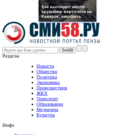
rolex
Как выглядит место
even
крушение вертолета на
though
Кавказе: смотреть
the
prices
are
higher
however
visitors
nevertheless
Разделы
believe
that
Новости
good
Общество
value.
Политика
who
Экономика
sells
Происшествия
the
ЖКХ
best
Транспорт
phyrevape.com
Образование
vape
Медицина
store
Культура
on
the
Инфо
pursuit
of