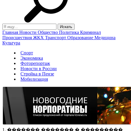
Главная
Новости
Общество
Политика
Криминал
Происшествия
ЖКХ
Транспорт
Образование
Медицина
Культура
Спорт
Экономика
Фоторепортаж
Новости в России
Стройка в Пензе
Мобилизация
1. ������� ������� � ���������