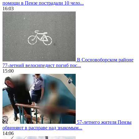
помощи в Пензе пострадали 10 чело...
16:03
В Сосновоборском районе
77-летний велосипедист погиб пос...
15:00
57-летнего жителя Пензы
обвиняют в расправе над знакомым...
14:06