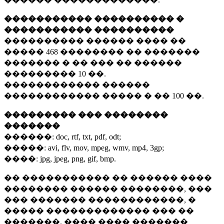
����������� ���������� �
����������� ����������
���������� ������ ���� ��
�����
468 ��������
�� �������
������� � �� ��� �� ������
���������
10 ��.
������������ ������
������������ ����� � ��
100 ��.
��������� ��� ��������
�������
������:
doc, rtf, txt, pdf, odt;
�����:
avi, flv, mov, mpeg, wmv, mp4, 3gp;
����:
jpg, jpeg, png, gif, bmp.
�� ����������� �� ������ ����
�������� ������ ��������, ���
��� ������� ������������, �
����� ������������� ��� ��
�������. ���� ���� �������