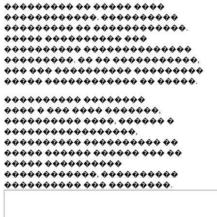
��������� �� ����� ����
������������. ����������
��������� �� ������������.
����� ���������� ���
���������� ��������������
���������. �� �� �����������,
��� ��� ���������� ���������
����� ������������ �� �����.
���������� ��������
���� � ��� ���� �������,
���������� ����, ������ �
�����������������,
���������� ���������� ��
����� ������ ������ ��� ��
����� ����������
������������, ����������
���������� ��� ��������.