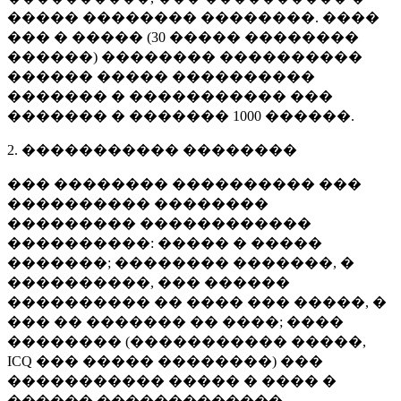
����� �������� ��������. ����
��� � ����� (
30 �����
��������
������) �������� ����������
������ ����� ����������
������� � ����������� ���
������� � �������
1000 ������
.
2. ����������� ��������
��� �������� ���������� ���
���������� ��������
��������� ������������
����������: ����� � �����
�������; �������� �������, �
����������, ��� ������
���������� �� ���� ��� �����, �
��� �� ������� �� ����; ����
�������� (����������� �����,
ICQ ��� ����� ��������) ���
����������� ����� � ���� �
������ �������������.