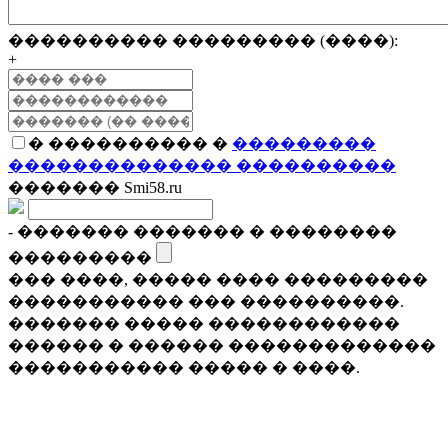
���������� ��������� (����):
+
� ���������� �
���������
�������������� ����������
������� Smi58.ru
- ������� ������� � ��������
���������
��� ����, ����� ���� ���������
����������� ��� ����������.
������� ����� ������������
������ � ������ �������������
����������� ����� � ����.