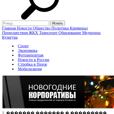
Главная
Новости
Общество
Политика
Криминал
Происшествия
ЖКХ
Транспорт
Образование
Медицина
Культура
Спорт
Экономика
Фоторепортаж
Новости в России
Стройка в Пензе
Мобилизация
1. ������� ������� � ���������