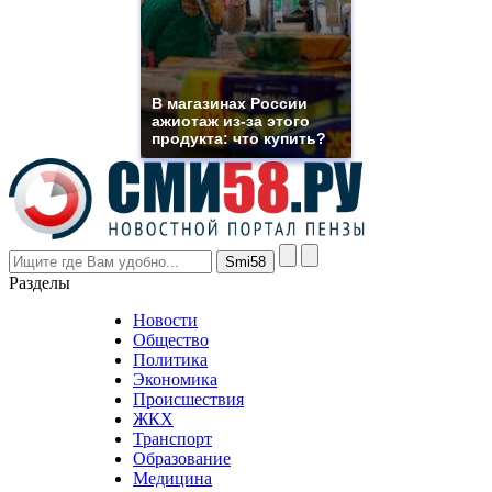
need.
replica
franck
muller
rolex
В магазинах России
even
ажиотаж из-за этого
though
продукта: что купить?
the
prices
are
higher
however
visitors
nevertheless
Разделы
believe
that
Новости
good
Общество
value.
Политика
who
Экономика
sells
Происшествия
the
ЖКХ
best
Транспорт
phyrevape.com
Образование
vape
Медицина
store