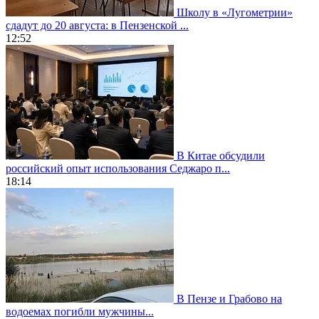
Школу в «Лугометрии»
сдадут до 20 августа: в Пензенской ...
12:52
В Китае обсудили
российский опыт использования Седжаро п...
18:14
В Пензе и Грабово на
водоемах погибли мужчины...