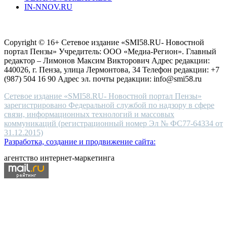
IN-NNOV.RU
first
choice
Согласие на обработку персональных данных
Политика по
for
защите персональных данных
high-
Copyright © 16+ Сетевое издание «SMI58.RU- Новостной
end
портал Пензы» Учредитель: ООО «Медиа-Регион». Главный
people.
редактор – Лимонов Максим Викторович Адрес редакции:
440026, г. Пенза, улица Лермонтова, 34 Телефон редакции: +7
(987) 504 16 90 Адрес эл. почты редакции: info@smi58.ru
Сетевое издание «SMI58.RU- Новостной портал Пензы»
зарегистрировано Федеральной службой по надзору в сфере
связи, информационных технологий и массовых
коммуникаций (регистрационный номер Эл № ФС77-64334 от
31.12.2015)
Разработка, создание и продвижение сайта:
агентство интернет-маркетинга