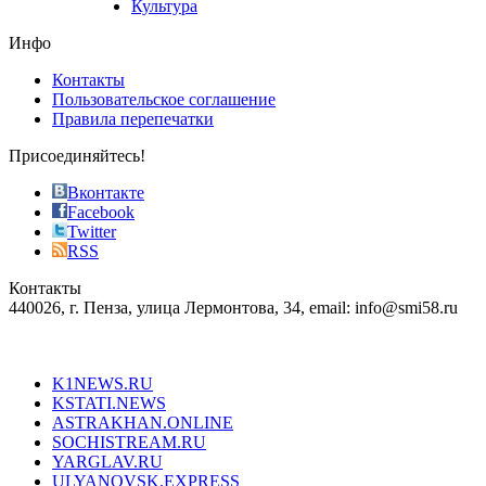
Культура
on
the
Инфо
pursuit
of
Контакты
the
Пользовательское соглашение
most
Правила перепечатки
effective
sophistication
Присоединяйтесь!
also
just
Вконтакте
the
Facebook
right
Twitter
blend
RSS
in
Контакты
creation
440026, г. Пенза, улица Лермонтова, 34, email: info@smi58.ru
completely
unique
Все порталы НМГ
dazzling
type.
K1NEWS.RU
reddit
KSTATI.NEWS
sevenfridayreplica.ru
ASTRAKHAN.ONLINE
sevenfriday
SOCHISTREAM.RU
outlet
YARGLAV.RU
is
ULYANOVSK.EXPRESS
the