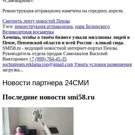
«Самоварник».
Реконструкция аттракциона намечена на середину апреля.
Смотреть ленту новостей Пензы
Тэги:
реконструкция аттракциона
,
парк Белинского
Великолепная восьмерка
Хочешь, чтобы о твоём бизнесе узнали миллионы людей в
Пензе, Пензенской области и всей России - кликай сюда.
SMI58.ru - ведущий новостной интернет-портал Пензы.
Руководитель отдела продаж
Самохвалов Василий
Викторович
+7 (999) 784-45-35
sochistream.reklama.rop@gmail.com
Узнать условия размещения
загрузка...
Новости партнера 24СМИ
Последние новости smi58.ru