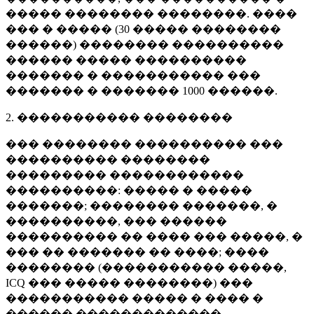
����� �������� ��������. ����
��� � ����� (
30 �����
��������
������) �������� ����������
������ ����� ����������
������� � ����������� ���
������� � �������
1000 ������
.
2. ����������� ��������
��� �������� ���������� ���
���������� ��������
��������� ������������
����������: ����� � �����
�������; �������� �������, �
����������, ��� ������
���������� �� ���� ��� �����, �
��� �� ������� �� ����; ����
�������� (����������� �����,
ICQ ��� ����� ��������) ���
����������� ����� � ���� �
������ �������������.