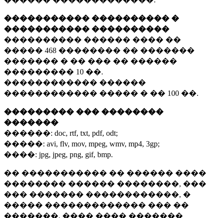
����������� ���������� �
����������� ����������
���������� ������ ���� ��
�����
468 ��������
�� �������
������� � �� ��� �� ������
���������
10 ��.
������������ ������
������������ ����� � ��
100 ��.
��������� ��� ��������
�������
������:
doc, rtf, txt, pdf, odt;
�����:
avi, flv, mov, mpeg, wmv, mp4, 3gp;
����:
jpg, jpeg, png, gif, bmp.
�� ����������� �� ������ ����
�������� ������ ��������, ���
��� ������� ������������, �
����� ������������� ��� ��
�������. ���� ���� �������