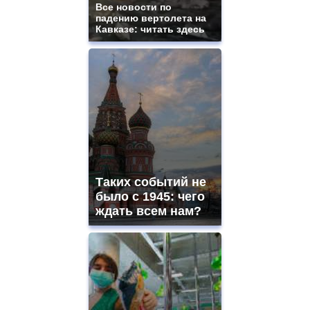
ladies
Все новости по
падению вертолета на
watches
Кавказе: читать здесь
for
sale.
https://www.replicasrelojes.to/
mens
and
ladies
watches
for
sale.
best
vape
shops
Таких событий не
site.
offer
было с 1945: чего
all
ждать всем нам?
kinds
of
high
quality
https://www.phoenix-
suns.ru/
which
you