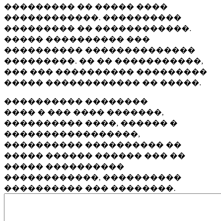
��������� �� ����� ����
������������. ����������
��������� �� ������������.
����� ���������� ���
���������� ��������������
���������. �� �� �����������,
��� ��� ���������� ���������
����� ������������ �� �����.
���������� ��������
���� � ��� ���� �������,
���������� ����, ������ �
�����������������,
���������� ���������� ��
����� ������ ������ ��� ��
����� ����������
������������, ����������
���������� ��� ��������.