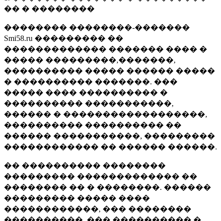
�� � ��������
�������� ��������-�������
Smi58.ru ��������� ��
������������� ������� ���� �
����� ���������,�������,
���������� ����� ������ �����
� ���������� �������. ���
����� ���� ���������� �
���������� �����������,
������ � ������������������,
���������� ���������� ��
������ �����������, ���������
������������ �� ������ ������.
�� ���������� ��������
��������� ������������� ��
�������� �� � ��������. ������
��������� ����� ����
������������, ��� ��������
����������, ��� ���������� �