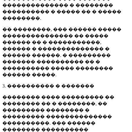
�������������� � ��������
���������� � ����� �� � �����
��������.
�� ��������, ��� ������ �����
��������������� �� �����
������ �� � �����������,
������ � �������������� �
������ ������. � ���������
������� ���������� �� �
���������� ����� ��������
������ �����.
3. ���������� � �������
�������� ���� ��������� ��
�������� �� � ��������, ��
��������� �������� �
��������� ��������������
����������. ��� ������
�������� ����������