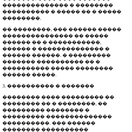
�������������� � ��������
���������� � ����� �� � �����
��������.
�� ��������, ��� ������ �����
��������������� �� �����
������ �� � �����������,
������ � �������������� �
������ ������. � ���������
������� ���������� �� �
���������� ����� ��������
������ �����.
3. ���������� � �������
�������� ���� ��������� ��
�������� �� � ��������, ��
��������� �������� �
��������� ��������������
����������. ��� ������
�������� ����������