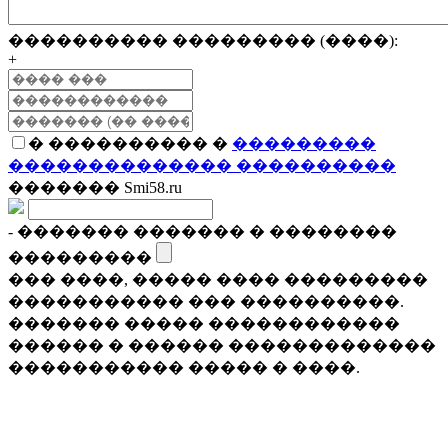
���������� ��������� (����):
+
� ���������� �
���������
�������������� ����������
������� Smi58.ru
- ������� ������� � ��������
���������
��� ����, ����� ���� ���������
����������� ��� ����������.
������� ����� ������������
������ � ������ �������������
����������� ����� � ����.