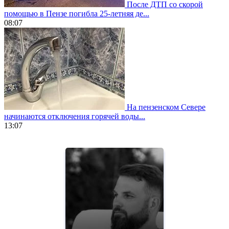
После ДТП со скорой
помощью в Пензе погибла 25-летняя де...
08:07
На пензенском Севере
начинаются отключения горячей воды...
13:07
https://www.vapesstores.fr/
meilleure
cigarette
electronique
best
quality
aaa
swiss
movement.
https://gradewatches.to/