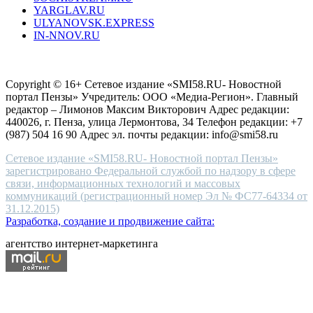
YARGLAV.RU
is
ULYANOVSK.EXPRESS
the
IN-NNOV.RU
first
choice
Согласие на обработку персональных данных
Политика по
for
защите персональных данных
high-
Copyright © 16+ Сетевое издание «SMI58.RU- Новостной
end
портал Пензы» Учредитель: ООО «Медиа-Регион». Главный
people.
редактор – Лимонов Максим Викторович Адрес редакции:
440026, г. Пенза, улица Лермонтова, 34 Телефон редакции: +7
(987) 504 16 90 Адрес эл. почты редакции: info@smi58.ru
Сетевое издание «SMI58.RU- Новостной портал Пензы»
зарегистрировано Федеральной службой по надзору в сфере
связи, информационных технологий и массовых
коммуникаций (регистрационный номер Эл № ФС77-64334 от
31.12.2015)
Разработка, создание и продвижение сайта:
агентство интернет-маркетинга