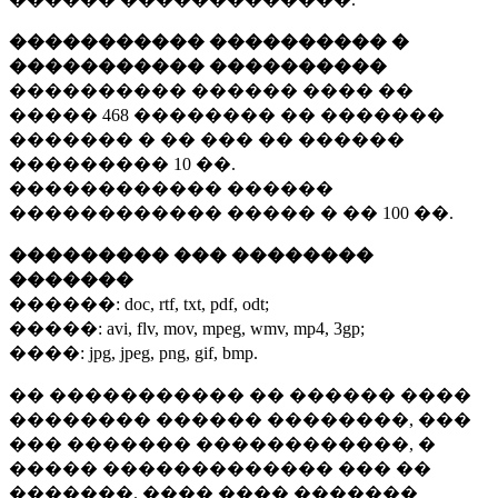
����������� ���������� �
����������� ����������
���������� ������ ���� ��
�����
468 ��������
�� �������
������� � �� ��� �� ������
���������
10 ��.
������������ ������
������������ ����� � ��
100 ��.
��������� ��� ��������
�������
������:
doc, rtf, txt, pdf, odt;
�����:
avi, flv, mov, mpeg, wmv, mp4, 3gp;
����:
jpg, jpeg, png, gif, bmp.
�� ����������� �� ������ ����
�������� ������ ��������, ���
��� ������� ������������, �
����� ������������� ��� ��
�������. ���� ���� �������