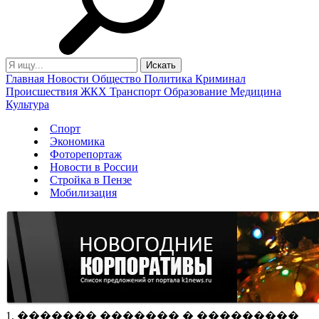
Главная
Новости
Общество
Политика
Криминал
Происшествия
ЖКХ
Транспорт
Образование
Медицина
Культура
Спорт
Экономика
Фоторепортаж
Новости в России
Стройка в Пензе
Мобилизация
1. ������� ������� � ���������