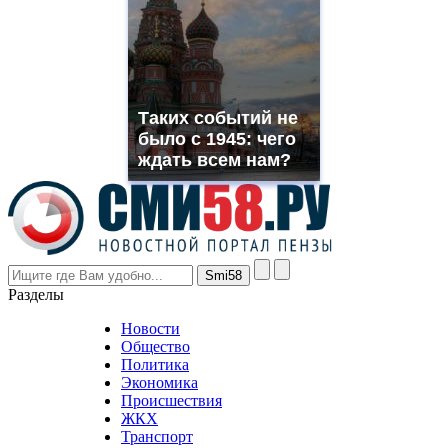
which
you
need.
replica
franck
muller
Таких событий не
rolex
было с 1945: чего
even
though
ждать всем нам?
the
prices
are
higher
however
visitors
nevertheless
Разделы
believe
that
Новости
good
Общество
value.
Политика
who
Экономика
sells
Происшествия
the
ЖКХ
best
Транспорт
phyrevape.com