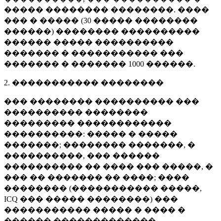
����� �������� ��������. ����
��� � ����� (
30 �����
��������
������) �������� ����������
������ ����� ����������
������� � ����������� ���
������� � �������
1000 ������
.
2. ����������� ��������
��� �������� ���������� ���
���������� ��������
��������� ������������
����������: ����� � �����
�������; �������� �������, �
����������, ��� ������
���������� �� ���� ��� �����, �
��� �� ������� �� ����; ����
�������� (����������� �����,
ICQ ��� ����� ��������) ���
����������� ����� � ���� �
������ �������������.