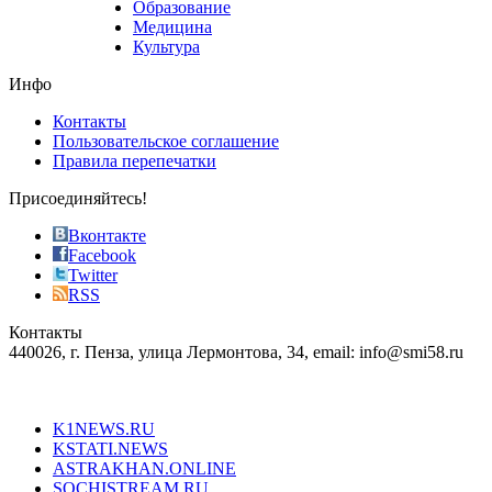
Образование
vape
Медицина
store
Культура
on
the
Инфо
pursuit
of
Контакты
the
Пользовательское соглашение
most
Правила перепечатки
effective
sophistication
Присоединяйтесь!
also
just
Вконтакте
the
Facebook
right
Twitter
blend
RSS
in
Контакты
creation
440026, г. Пенза, улица Лермонтова, 34, email: info@smi58.ru
completely
unique
Все порталы НМГ
dazzling
type.
K1NEWS.RU
reddit
KSTATI.NEWS
sevenfridayreplica.ru
ASTRAKHAN.ONLINE
sevenfriday
SOCHISTREAM.RU
outlet