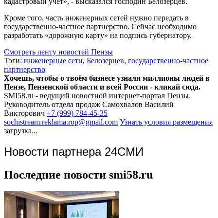
кадастровый учет», - высказался господин Белозерцев.
Кроме того, часть инженерных сетей нужно передать в
государственно-частное партнерство. Сейчас необходимо
разработать «дорожную карту» на подпись губернатору.
Смотреть ленту новостей Пензы
Тэги:
инженерные сети
,
Белозерцев
,
государственно-частное
партнерство
Хочешь, чтобы о твоём бизнесе узнали миллионы людей в
Пензе, Пензенской области и всей России - кликай сюда.
SMI58.ru - ведущий новостной интернет-портал Пензы.
Руководитель отдела продаж
Самохвалов Василий
Викторович
+7 (999) 784-45-35
sochistream.reklama.rop@gmail.com
Узнать условия размещения
загрузка...
Новости партнера 24СМИ
Последние новости smi58.ru