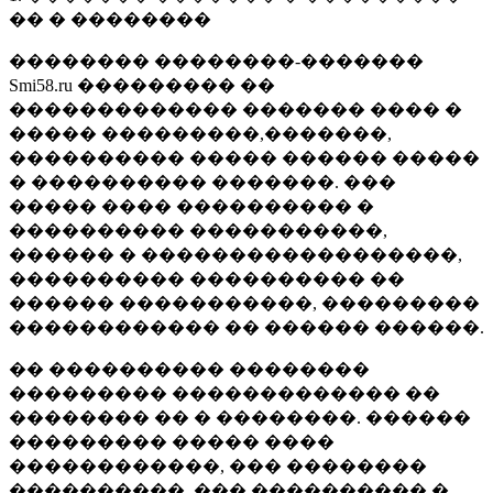
�� � ��������
�������� ��������-�������
Smi58.ru ��������� ��
������������� ������� ���� �
����� ���������,�������,
���������� ����� ������ �����
� ���������� �������. ���
����� ���� ���������� �
���������� �����������,
������ � ������������������,
���������� ���������� ��
������ �����������, ���������
������������ �� ������ ������.
�� ���������� ��������
��������� ������������� ��
�������� �� � ��������. ������
��������� ����� ����
������������, ��� ��������
����������, ��� ���������� �