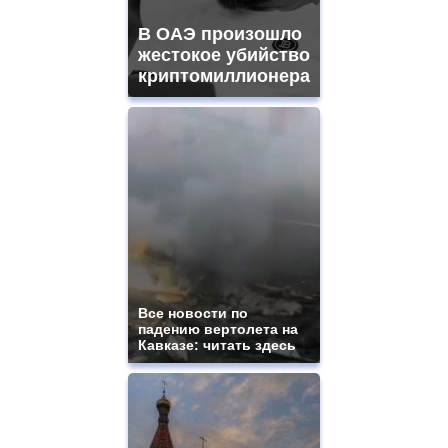
mens
and
В ОАЭ произошло
ladies
жестокое убийство
watches
криптомиллионера
for
sale.
https://www.replicasrelojes.to/
mens
and
ladies
watches
for
sale.
best
vape
shops
site.
Все новости по
offer
падению вертолета на
all
Кавказе: читать здесь
kinds
of
high
quality
https://www.phoenix-
suns.ru/