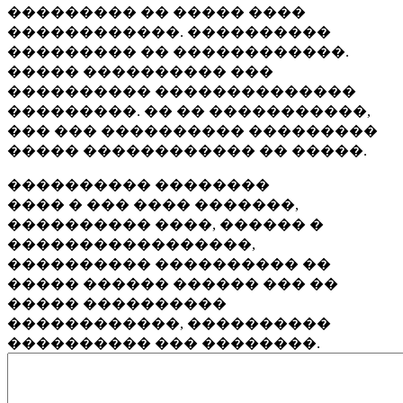
��������� �� ����� ����
������������. ����������
��������� �� ������������.
����� ���������� ���
���������� ��������������
���������. �� �� �����������,
��� ��� ���������� ���������
����� ������������ �� �����.
���������� ��������
���� � ��� ���� �������,
���������� ����, ������ �
�����������������,
���������� ���������� ��
����� ������ ������ ��� ��
����� ����������
������������, ����������
���������� ��� ��������.