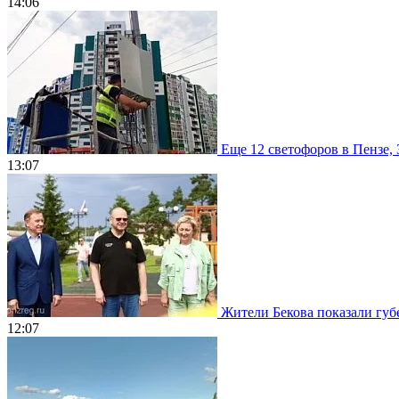
14:06
Еще 12 светофоров в Пензе, 
13:07
Жители Бекова показали губе
12:07