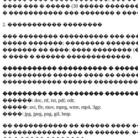
���� ��� � ����� (
30 �����
�������
� ����������� ��� ������� � ��
2. ����������� ��������
��� �������� ���������� ��� ��
����� �������; �������� �������,
������� �� ����; ���� �������� (
� ���� � ������ �������������.
����������� ���������� � ����
���������� ������ ���� �� ����
������������ ������ ���������
��������� ��� �������� ������
������:
doc, rtf, txt, pdf, odt;
�����:
avi, flv, mov, mpeg, wmv, mp4, 3gp;
����:
jpg, jpeg, png, gif, bmp.
�� ����������� �� ������ ���� �
������������� ��� �� �������. 