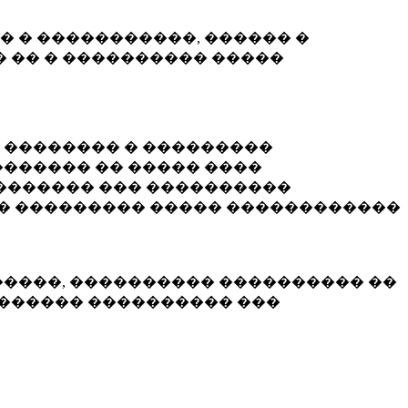
� � �����������, ������ �
 �� � ���������� �����
� �������� � ���������
������ �� ����� ����
������� ��� ����������
�� ��������� ����� ������������
�����, ���������� ���������� ��
������� ���������� ���