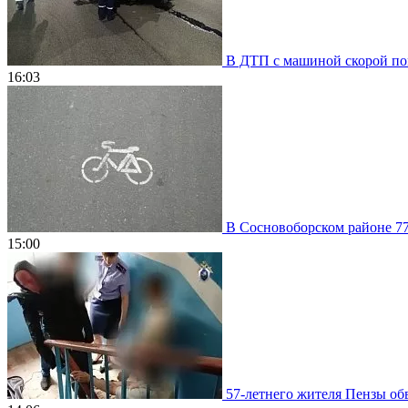
В ДТП с машиной скорой пом
16:03
В Сосновоборском районе 77
15:00
57-летнего жителя Пензы обв