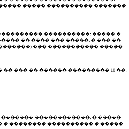
����� ����� ���������� �������
��������� ����������: ����� �
��� �� ���� ��� �����, � ��� ��
 ��������) ��� ����������� �����
� �� ��� �� ������ ���������
10 ��.
 ������� ������������, � �����
 � �������� ���������� � �����