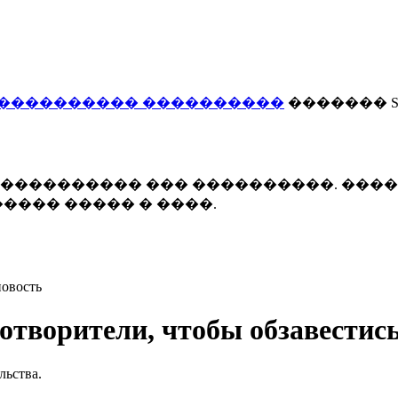
���������� ����������
������� Smi
 ����������� ��� ����������. ���
���� ����� � ����.
овость
отворители, чтобы обзавестис
льства.