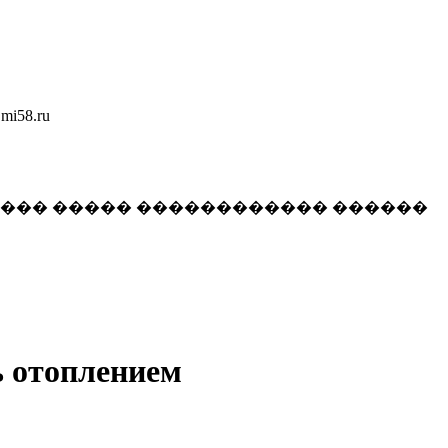
58.ru
���� ����� ������������ ������
ь отоплением