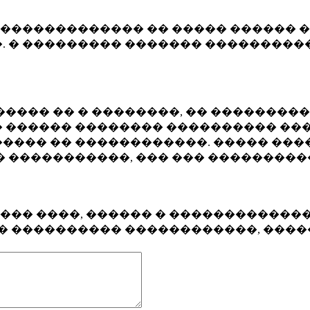
�������������� �� ����� ������ �
. � ��������� ������� ����������
���� �� � ��������, �� ��������
 ������ �������� ���������� ���
���� �� ������������. ����� ���
� �����������, ��� ��� ��������
���� ����, ������ � ������������
�� ���������� ������������, ���