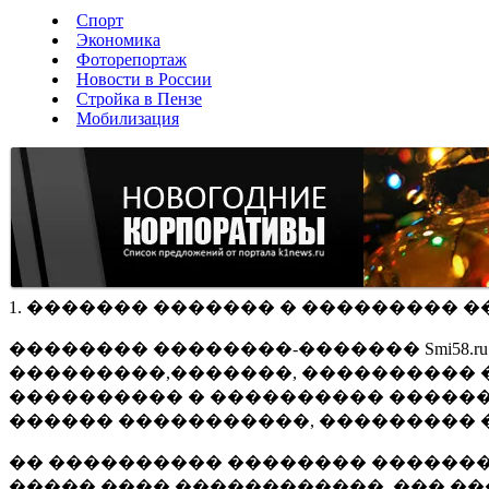
Спорт
Экономика
Фоторепортаж
Новости в России
Стройка в Пензе
Мобилизация
1. ������� ������� � ��������� �
�������� ��������-������� Smi58.
���������,�������, ���������� �
���������� � ���������� ������
������ �����������, ��������� 
�� ���������� �������� �������
����� ���� ������������, ��� ��