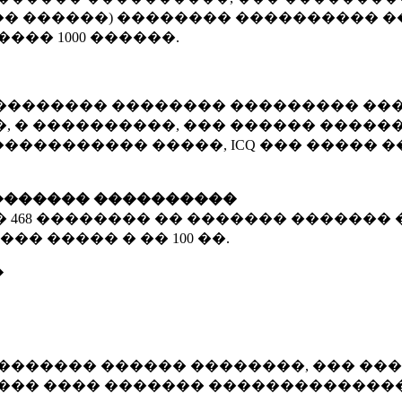
� ������) �������� ���������� �
�����
1000 ������
.
�������� �������� ��������� ���
 � ����������, ��� ������ �������
����������� �����, ICQ ��� �����
������� ����������
�
468 ��������
�� ������� ������� 
��� ����� � ��
100 ��.
�
������� ������ ��������, ��� ���
���� ���� ������� ��������������