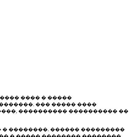
����� ���� � �����
�������. ��� ����� ����
���, ���������� ���������� ��
 � ��������. ������ ���������
�� � ����� �������� ��������.