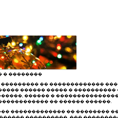
� � ��������
ru ��������� �� ������������� ��
���� ������ ����� � ���������� 
�����, ������ � ���������������
������������ �� ������ ������.
�� ������������� �� �������� ��
������ ����������, ��� ��������