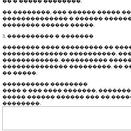
�� � ����� ��������.
�� ��������, ��� ������ ����� �
�������������� � ������ ������
�������� ������ �����.
3. ���������� � �������
�������� ���� ��������� �� ����
�������������� ����������. ���
������������. ���������� �����
�������������� ���������. �� �
�� �����.
���������� ��������
���� � ��� ���� �������, ������
����� ������ ������ ��� �� ���
��������.