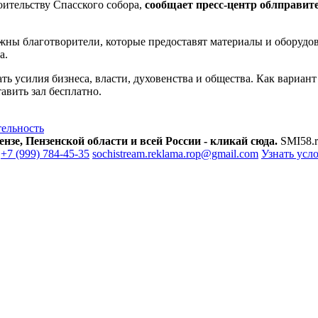
оительству Спасского собора,
сообщает пресс-центр облправит
ны благотворители, которые предоставят материалы и оборудова
а.
ть усилия бизнеса, власти, духовенства и общества. Как вариант
авить зал бесплатно.
тельность
зе, Пензенской области и всей России - кликай сюда.
SMI58.r
+7 (999) 784-45-35
sochistream.reklama.rop@gmail.com
Узнать усл